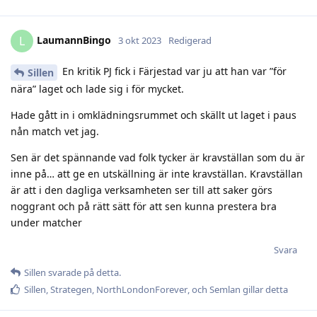
LaumannBingo
L
3 okt 2023
Redigerad
En kritik PJ fick i Färjestad var ju att han var ”för
Sillen
nära” laget och lade sig i för mycket.
Hade gått in i omklädningsrummet och skällt ut laget i paus
nån match vet jag.
Sen är det spännande vad folk tycker är kravställan som du är
inne på… att ge en utskällning är inte kravställan. Kravställan
är att i den dagliga verksamheten ser till att saker görs
noggrant och på rätt sätt för att sen kunna prestera bra
under matcher
Svara
Sillen
svarade på detta.
Sillen
,
Strategen
,
NorthLondonForever
, och
Semlan
gillar detta