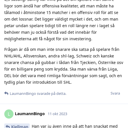
ligor som ändå har offensiva kvaliteter, att man måste ha
tålamod i åtminstone 15 matcher i en offensiv roll för att se
om det lossnar. Det ligger väldigt mycket i det, och om man
petar undan spelare tidigt till en roll längre ner i laget så
behöver man ju också förstå vad det innebär för
möjligheterna att få något för sin investering.
Frågan är då om man inte snarare ska satsa på spelare från
NHL/AHL, Allsvenskan, andra shl-lag, Schweiz och kanske
snarare chansa på gubbar i lådan från Tjeckien, Österrike osv
för en billigare peng som krydda. Ska man värva från Liiga,
DEL bör det vara med rimliga förväntningar som sagt, och en
tydlig plan för introduktion till SHL.
Svara
LaumannBingo
svarade på detta.
LaumannBingo
L
11 okt 2023
Han var ju även inne på att han snackat med
Kjellman