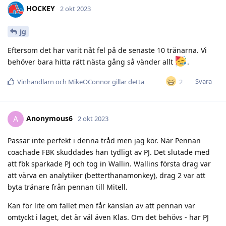
HOCKEY
2 okt 2023
jg
Eftersom det har varit nåt fel på de senaste 10 tränarna. Vi
behöver bara hitta rätt nästa gång så vänder allt
.
Svara
2
Vinhandlarn
och
MikeOConnor
gillar detta
Anonymous6
A
2 okt 2023
Passar inte perfekt i denna tråd men jag kör. När Pennan
coachade FBK skuddades han tydligt av PJ. Det slutade med
att fbk sparkade PJ och tog in Wallin. Wallins första drag var
att värva en analytiker (betterthanamonkey), drag 2 var att
byta tränare från pennan till Mitell.
Kan för lite om fallet men får känslan av att pennan var
omtyckt i laget, det är väl även Klas. Om det behövs - har PJ