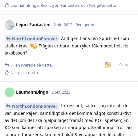
LaumannBingo
,
Rex
,
Lejon-Fantasten
, och
Nils
gillar detta
Lejon-Fantasten
2 okt 2023
Redigerad
Äntligen har vi en Sportchef som
NorthLondonForever
ställer krav!
Frågan är bara: när ryker tålamodet helt för
Jakobsson?
Svara
Sillen
svarade på detta.
Nils
gillar detta
LaumannBingo
L
2 okt 2023
Intressant, så tror jag inte att det
NorthLondonForever
var under Pajen, samtidigt ska det komma något konstruktivt
av det (om det ska hjälpa laget framåt med KÖ i spetsen) En
KÖ som känner att sparken är nära pga utskällningar tror jag
snarare försöker säkra mer bakåt & vi tappar den lilla lilla