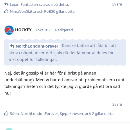
Svara
Lejon-Fantasten
svarade på detta.
NimaVonSlätta
och
RoB30
gillar detta
HOCKEY
3 okt 2023
Redigerad
Kanske bättre att låta bli att
NorthLondonForever
skriva något, inser det själv då det lämnar alldeles för
mkt öppet för tolkningar.
Nej, det är gossip vi är här för (i brist på annan
underhållning). Men vi har ett ansvar att problematisera runt
tolkningsfriheten och det tyckte jag vi gjorde på ett bra sätt
nu!
Svara
Sillen
,
NorthLondonForever
,
Kjeppkinesen
, och
2
gillar detta