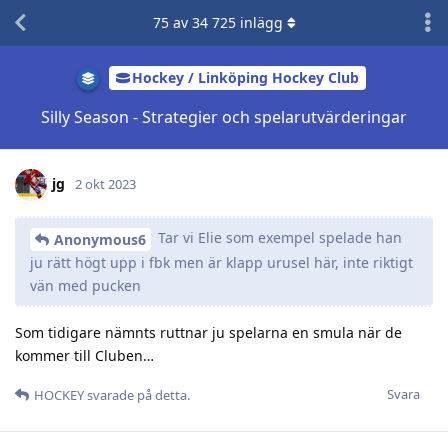
75
av
34 725
inlägg
Hockey / Linköping Hockey Club
Silly Season - Strategier och spelarutvärderingar
jg
2 okt 2023
Tar vi Elie som exempel spelade han
Anonymous6
ju rätt högt upp i fbk men är klapp urusel här, inte riktigt
vän med pucken
Som tidigare nämnts ruttnar ju spelarna en smula när de
kommer till Cluben…
Svara
HOCKEY
svarade på detta.