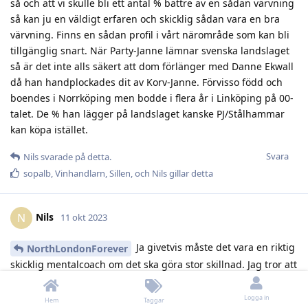
så och att vi skulle bli ett antal % bättre av en sådan värvning
så kan ju en väldigt erfaren och skicklig sådan vara en bra
värvning. Finns en sådan profil i vårt närområde som kan bli
tillgänglig snart. När Party-Janne lämnar svenska landslaget
så är det inte alls säkert att dom förlänger med Danne Ekwall
då han handplockades dit av Korv-Janne. Förvisso född och
boendes i Norrköping men bodde i flera år i Linköping på 00-
talet. De % han lägger på landslaget kanske PJ/Stålhammar
kan köpa istället.
Svara
Nils
svarade på detta.
sopalb
,
Vinhandlarn
,
Sillen
, och
Nils
gillar detta
Nils
N
11 okt 2023
Ja givetvis måste det vara en riktig
NorthLondonForever
skicklig mentalcoach om det ska göra stor skillnad. Jag tror att
en sådan mentalcoach kan lyfta laget en bra bit. Vi måste
göra som flera av de ledande föreningarna gör, vi ligger efter
Logga in
Hem
Taggar