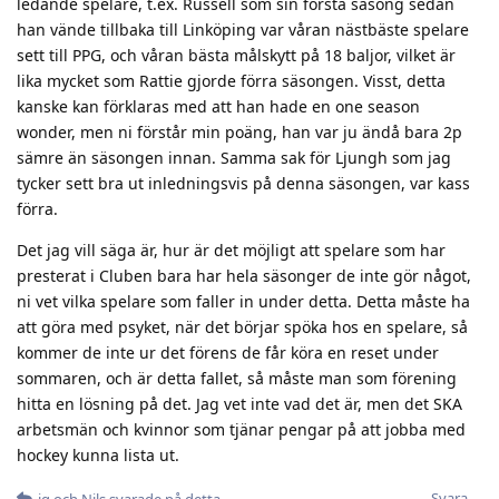
ledande spelare, t.ex. Russell som sin första säsong sedan
han vände tillbaka till Linköping var våran nästbäste spelare
sett till PPG, och våran bästa målskytt på 18 baljor, vilket är
lika mycket som Rattie gjorde förra säsongen. Visst, detta
kanske kan förklaras med att han hade en one season
wonder, men ni förstår min poäng, han var ju ändå bara 2p
sämre än säsongen innan. Samma sak för Ljungh som jag
tycker sett bra ut inledningsvis på denna säsongen, var kass
förra.
Det jag vill säga är, hur är det möjligt att spelare som har
presterat i Cluben bara har hela säsonger de inte gör något,
ni vet vilka spelare som faller in under detta. Detta måste ha
att göra med psyket, när det börjar spöka hos en spelare, så
kommer de inte ur det förens de får köra en reset under
sommaren, och är detta fallet, så måste man som förening
hitta en lösning på det. Jag vet inte vad det är, men det SKA
arbetsmän och kvinnor som tjänar pengar på att jobba med
hockey kunna lista ut.
Svara