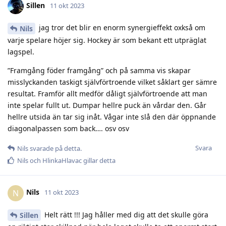
Sillen
11 okt 2023
jag tror det blir en enorm synergieffekt oxkså om
Nils
varje spelare höjer sig. Hockey är som bekant ett utpräglat
lagspel.
”Framgång föder framgång” och på samma vis skapar
misslyckanden taskigt självförtroende vilket såklart ger sämre
resultat. Framför allt medför dåligt självförtroende att man
inte spelar fullt ut. Dumpar hellre puck än vårdar den. Går
hellre utsida än tar sig inåt. Vågar inte slå den där öppnande
diagonalpassen som back…. osv osv
Svara
Nils
svarade på detta.
Nils
och
HlinkaHlavac
gillar detta
Nils
N
11 okt 2023
Helt rätt !!! Jag håller med dig att det skulle göra
Sillen