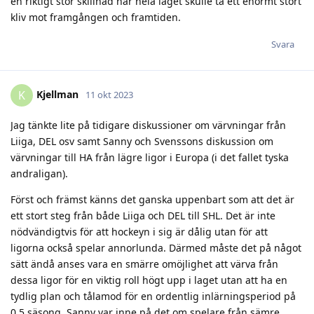
en riktigt stor skillnad när hela laget skulle ta ett enormt stort
kliv mot framgången och framtiden.
Svara
Kjellman
K
11 okt 2023
Jag tänkte lite på tidigare diskussioner om värvningar från
Liiga, DEL osv samt Sanny och Svenssons diskussion om
värvningar till HA från lägre ligor i Europa (i det fallet tyska
andraligan).
Först och främst känns det ganska uppenbart som att det är
ett stort steg från både Liiga och DEL till SHL. Det är inte
nödvändigtvis för att hockeyn i sig är dålig utan för att
ligorna också spelar annorlunda. Därmed måste det på något
sätt ändå anses vara en smärre omöjlighet att värva från
dessa ligor för en viktig roll högt upp i laget utan att ha en
tydlig plan och tålamod för en ordentlig inlärningsperiod på
0,5 säsong. Sanny var inne på det om spelare från sämre