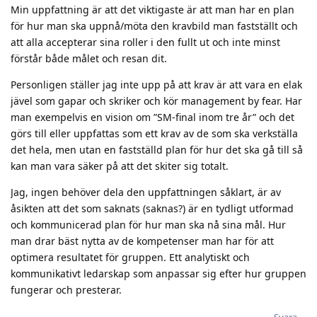
Min uppfattning är att det viktigaste är att man har en plan
för hur man ska uppnå/möta den kravbild man fastställt och
att alla accepterar sina roller i den fullt ut och inte minst
förstår både målet och resan dit.
Personligen ställer jag inte upp på att krav är att vara en elak
jävel som gapar och skriker och kör management by fear. Har
man exempelvis en vision om ”SM-final inom tre år” och det
görs till eller uppfattas som ett krav av de som ska verkställa
det hela, men utan en fastställd plan för hur det ska gå till så
kan man vara säker på att det skiter sig totalt.
Jag, ingen behöver dela den uppfattningen såklart, är av
åsikten att det som saknats (saknas?) är en tydligt utformad
och kommunicerad plan för hur man ska nå sina mål. Hur
man drar bäst nytta av de kompetenser man har för att
optimera resultatet för gruppen. Ett analytiskt och
kommunikativt ledarskap som anpassar sig efter hur gruppen
fungerar och presterar.
Svara