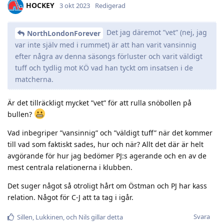
HOCKEY
3 okt 2023
Redigerad
Det jag däremot ”vet” (nej, jag
NorthLondonForever
var inte själv med i rummet) är att han varit vansinnig
efter några av denna säsongs förluster och varit väldigt
tuff och tydlig mot KÖ vad han tyckt om insatsen i de
matcherna.
Är det tillräckligt mycket ”vet” för att rulla snöbollen på
bullen?
Vad inbegriper ”vansinnig” och ”väldigt tuff” när det kommer
till vad som faktiskt sades, hur och när? Allt det där är helt
avgörande för hur jag bedömer PJ:s agerande och en av de
mest centrala relationerna i klubben.
Det suger något så otroligt hårt om Östman och PJ har kass
relation. Något för C-J att ta tag i igår.
Svara
Sillen
,
Lukkinen
, och
Nils
gillar detta