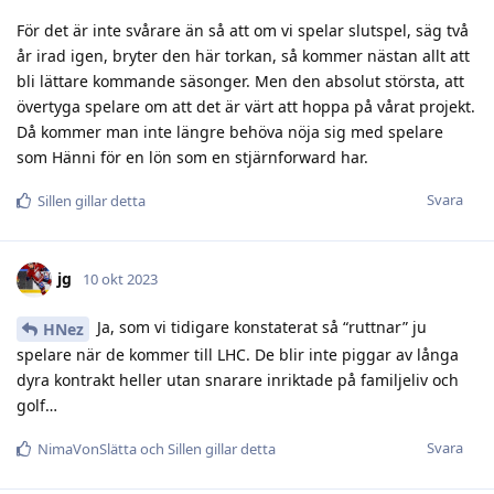
För det är inte svårare än så att om vi spelar slutspel, säg två
år irad igen, bryter den här torkan, så kommer nästan allt att
bli lättare kommande säsonger. Men den absolut största, att
övertyga spelare om att det är värt att hoppa på vårat projekt.
Då kommer man inte längre behöva nöja sig med spelare
som Hänni för en lön som en stjärnforward har.
Svara
Sillen
gillar detta
jg
10 okt 2023
Ja, som vi tidigare konstaterat så “ruttnar” ju
HNez
spelare när de kommer till LHC. De blir inte piggar av långa
dyra kontrakt heller utan snarare inriktade på familjeliv och
golf…
Svara
NimaVonSlätta
och
Sillen
gillar detta