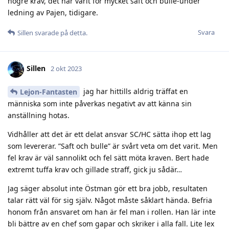
högre krav, det har varit för mycket saft och bulle-under
ledning av Pajen, tidigare.
Svara
Sillen
svarade på detta.
Sillen
2 okt 2023
jag har hittills aldrig träffat en
Lejon-Fantasten
människa som inte påverkas negativt av att känna sin
anställning hotas.
Vidhåller att det är ett delat ansvar SC/HC sätta ihop ett lag
som levererar. ”Saft och bulle” är svårt veta om det varit. Men
fel krav är väl sannolikt och fel sätt möta kraven. Bert hade
extremt tuffa krav och gillade straff, gick ju sådär…
Jag säger absolut inte Östman gör ett bra jobb, resultaten
talar rätt väl för sig själv. Något måste såklart hända. Befria
honom från ansvaret om han är fel man i rollen. Han lär inte
bli bättre av en chef som gapar och skriker i alla fall. Lite lex