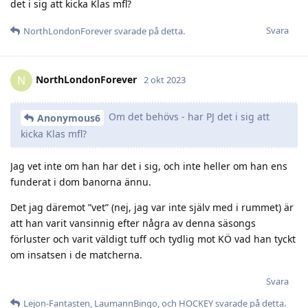
det i sig att kicka Klas mfl?
Svara
NorthLondonForever
svarade på detta.
NorthLondonForever
N
2 okt 2023
Om det behövs - har PJ det i sig att
Anonymous6
kicka Klas mfl?
Jag vet inte om han har det i sig, och inte heller om han ens
funderat i dom banorna ännu.
Det jag däremot ”vet” (nej, jag var inte själv med i rummet) är
att han varit vansinnig efter några av denna säsongs
förluster och varit väldigt tuff och tydlig mot KÖ vad han tyckt
om insatsen i de matcherna.
Svara
Lejon-Fantasten
,
LaumannBingo
, och
HOCKEY
svarade på detta.