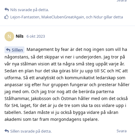
Nils
svarade på detta.
Lejon-Fantasten
,
MakeClubenGreatAgain
, och
Ndur
gillar detta
Nils
N
6 okt 2023
Management by fear är det nog ingen som vill ha
Sillen
någonstans, så det skippar vi ner i underjorden. Jag tror på
vår nya stålman vision att ta några små steg uppåt varje år.
Sedan en plan hur det ska göras blir ju upp till SC och HC att
utforma. Så ett analytiskt och kommunikativt ledarskap som
anpassar sig efter hur gruppen fungerar och presterar håller
jag med om. Och jag tror nog att de berörda parterna
Stålhammar, Jakobsson och Östman håller med om det också
för SHL laget, för det är ju de tre som ska ta oss vidare upp i
tabellen. Sedan måste vi ju också bygga vidare på våran
akademi som tar fram morgondagens spelare.
Svara
Sillen
svarade på detta.