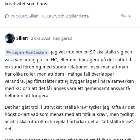
kreativitet som finns
Svara
PuckOut
,
Sillen
,
HOCKEY
, och
2
gillar detta
Sillen
2 okt 2023
Redigerad
jag vet inte om en SC ska ställa sig och
Lejon-Fantasten
vara vansinnig på sin HC, eller ens bör agera på det sättet. I
en sund förening med sunda relationer inser man att man
har olika roller, men att dom i många fall överlappar
varandra. Jag förutsätter att PJ bygger laget i nära samverkan
med KÖ och att det får anses vara ett gemensamt ansvar få
helheten att fungera.
Det har gått troll i uttrycket ”ställa krav” tycker jag. Ofta är det
högst oklart vad som menas med att ”ställa krav”, men tydligt
är att ilska, utbrott och rejäla hårtorkar det är ”att ställa krav”
det.