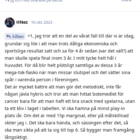
jg
och
Nils
svarade på detta.
HNez
10 okt 2023
+1, jag tror att en del av vårat fall till där vi är idag,
Sillen
grundar sig lite i att man trots dåliga ekonomiska och
sportsliga resultat satt och sa för 4 år sedan (var det väll?) att
man skulle spela final inom 3 år. I mitt tycke helt hål i
huvudet. För då blir helt plötsligt samtliga av dessa 3 år
mega-tok-fiasko när man missar slutspel och det sätter sina
spår i varenda person i föreningen.
Det är mycket bättre att man gör det metodiskt, inte får
någon jävla hybris och tror att man hittat botemedlet för
cancer bara för att man haft ett bra snack med spelarna, utan
ta ett kliv i taget i tabellen. Vi ska hamna på minst play-in
plats iår. Om det är med 15p marginal, eller på målskillnad
skiter jag i. Det ska bara hända, och säsongen efter det, så
ska man sikta på att ta sig till top 6. Så bygger man framgång
långsiktigt.