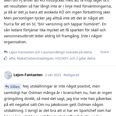
Men om PJ anser att KÖ misslyckas med att få ihop laget och
att resultaten så här långt inte är i linje med förväntningarna,
ja då är det ju bara att avskeda KÖ om ingen förbättring sker.
Men personligen tycker jag alltså inte att det är något att
hurra för att en SC ”blir vansinnig och tappar humöret”. En
sån ledare förtjänar lika mycket att få sparken för skäll och
vansinnesutbrott leder aldrig till framgång. Inte i någon
organisation.
Svara
Lejon-Fantasten
och
LaumannBingo
svarade på detta.
alfie
,
MakeClubenGreatAgain
,
HOCKEY
, och
2
gillar detta
Lejon-Fantasten
2 okt 2023
Redigerad
Nej utskällningar är inte något positivt, men
Sillen
samtidigt har Östman många år i branschen nu, han är ingen
gröngöling direkt, så med det sagt, jag tror inte han påverkas
på ett negativt sätt-Om nu Jakobsson gett Östman någon
utskällning. I övrigt är det bra att vi har en Sportchef som har