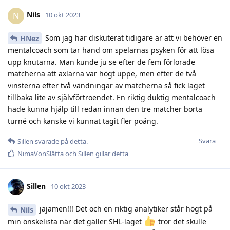
Nils
N
10 okt 2023
Som jag har diskuterat tidigare är att vi behöver en
HNez
mentalcoach som tar hand om spelarnas psyken för att lösa
upp knutarna. Man kunde ju se efter de fem förlorade
matcherna att axlarna var högt uppe, men efter de två
vinsterna efter två vändningar av matcherna så fick laget
tillbaka lite av självförtroendet. En riktig duktig mentalcoach
hade kunna hjälp till redan innan den tre matcher borta
turné och kanske vi kunnat tagit fler poäng.
Svara
Sillen
svarade på detta.
NimaVonSlätta
och
Sillen
gillar detta
Sillen
10 okt 2023
jajamen!!! Det och en riktig analytiker står högt på
Nils
min önskelista när det gäller SHL-laget
tror det skulle