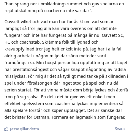
”han sprang ner i omklädningsrummet och gav spelarna en
rejäl utskällning då coacherna inte var där”.
Oavsett vilket och vad man har för åsikt om vad som är
lämpligt så tror jag alla kan vara överens om att det inte
fungerar och inte har fungerat på många år nu. Oavsett SC,
HC och coachstab. Skrämma folk till lydnad och
kravuppfyllnad tror jag helt enkelt inte på. Jag har i alla fall
aldrig arbetat i någon miljö där såna metoder varit
framgångsrika. Min högst personliga uppfattning är att laget
har prestationsångest och vågar knappt någonting av rädsla
misslyckas. För mig är det så tydligt med tanke på skillnaden i
spel under försäsongen där inget stod på spel och nu då
serien startat. För att vinna måste dom börja lyckas och återfå
tron på sig själva. En del i det är givetvis ett enkelt men
effektivt spelsystem som coacherna lyckas implementera så
alla spelare förstår och köper upplägget. Det är kanske där
det brister för Östman. Formera en lagmaskin som fungerar.
Svara
Jesse
gillar detta