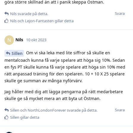
göra större skillnad än att i panik skeppa Östman.
Svara
Nils
svarade på detta.
Nils
och
Lejon-Fantasten
gillar detta
Nils
N
10 okt 2023
Om vi ska leka med lite siffror så skulle en
Sillen
mentalcoach kunna få varje spelare att höga sig 10%. Sedan
en fys PT skulle kunna få varje spelare att höga sin 10% med
rätt anpassad träning för den spelaren. 10 + 10 X 25 spelare
skulle ge summan av många nyförvärv.
Jag håller med dig att lägga pengarna på rätt medarbetare
skulle ge så mycket mera an att byta ut Östman.
Svara
Sillen
och
NorthLondonForever
svarade på detta.
Sillen
gillar detta