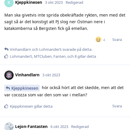
Kjeppkinesen
K
3 okt 2023
Redigerad
Man ska givetvis inte sprida obekräftade rykten, men med det
sagt så är det konstigt att PJ slog ner Östman nere i
katakomberna så Bergsten fick gå emellan.
Svara
4
Vinhandlarn
och
LohmanderS
svarade på detta.
LohmanderS
,
MTCluben
,
Fanten
, och
8
gillar detta
Vinhandlarn
3 okt 2023
hör också hört att det skedde, men att det
Kjeppkinesen
var cocozza som var den som var i mellan?
Svara
Kjeppkinesen
gillar detta
Lejon-Fantasten
6 okt 2023
Redigerad