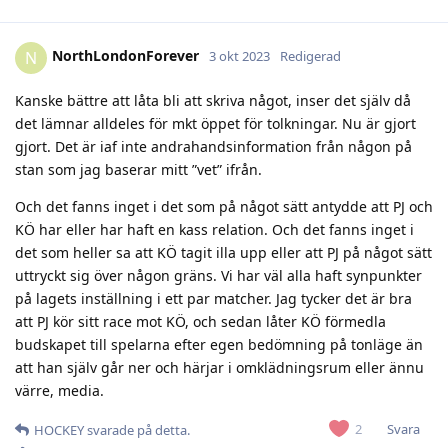
NorthLondonForever
N
3 okt 2023
Redigerad
Kanske bättre att låta bli att skriva något, inser det själv då
det lämnar alldeles för mkt öppet för tolkningar. Nu är gjort
gjort. Det är iaf inte andrahandsinformation från någon på
stan som jag baserar mitt ”vet” ifrån.
Och det fanns inget i det som på något sätt antydde att PJ och
KÖ har eller har haft en kass relation. Och det fanns inget i
det som heller sa att KÖ tagit illa upp eller att PJ på något sätt
uttryckt sig över någon gräns. Vi har väl alla haft synpunkter
på lagets inställning i ett par matcher. Jag tycker det är bra
att PJ kör sitt race mot KÖ, och sedan låter KÖ förmedla
budskapet till spelarna efter egen bedömning på tonläge än
att han själv går ner och härjar i omklädningsrum eller ännu
värre, media.
Svara
2
HOCKEY
svarade på detta.