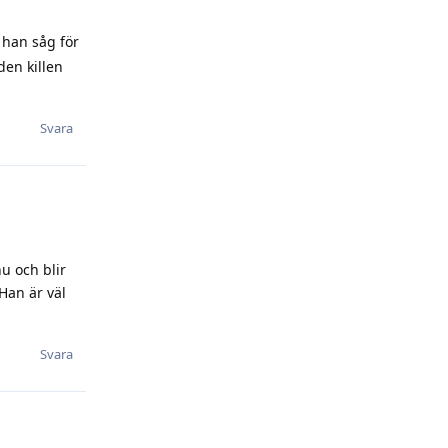
Svara
u och blir
Han är väl
Svara
 är bra
aknas det