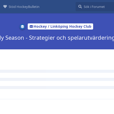
Stöd HockeyBulletin
Hockey / Linköping Hockey Club
lly Season - Strategier och spelarutvärderin
d
 att hålla sig till silly i sillytråden skapar jag denna tråd för att dis
värderingar. Denna tråd kan även bli ett tidsdokument då den inte
ll till godo!
e på detta.
, och
5
gillar detta
s super sticky.