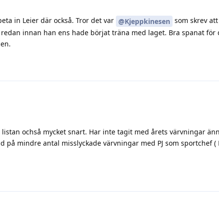
sen.
istan ochså mycket snart. Har inte tagit med årets värvningar änn
d på mindre antal misslyckade värvningar med PJ som sportchef ( 
 säsongens värvningar skulle jag säga att Elie, Kreu och Aronsson
er ut i negativ bemärkelse.
an säsongen drog igång och nu när man har sett Leier spela så s