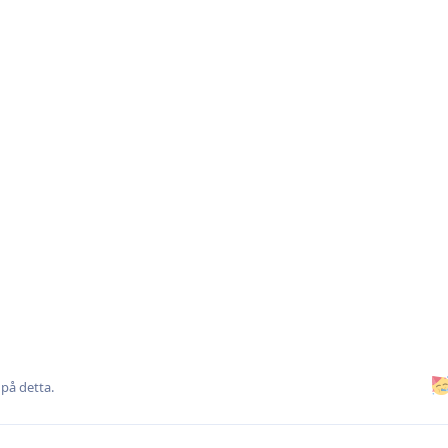
på detta.
eta in Leier där också. Tror det var
som skrev att
@Kjeppkinesen
 redan innan han ens hade börjat träna med laget. Bra spanat för 