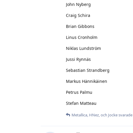
Brian Gibbons
Linus Cronholm
Niklas Lundström
Jussi Rynnäs
Sebastian Strandberg
Markus Hännikäinen
Petrus Palmu
Stefan Matteau
Metallica
,
HNez
, och
Jocke
svarade 
Metallica
29 sep 2023
Måste nog tyvärr p
Bowmore
tunn och vek ut baserat på bilder