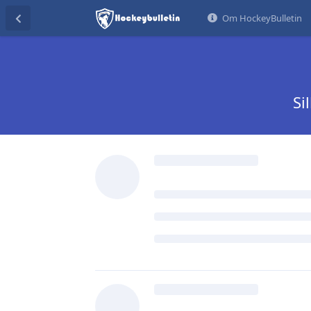
Om HockeyBulletin
Si
Lukkinen
29 sep 2023
Redigera
Iom att det är klippt jävla omöjligt
värvningsstrategier och spelarut
till någon särskild säsongs silly. Hå
Lejon-Fantasten
och
exile82
svarad
damphunden
,
Metallica
,
Stolpe ut
Lukkinen
marked the discussion a