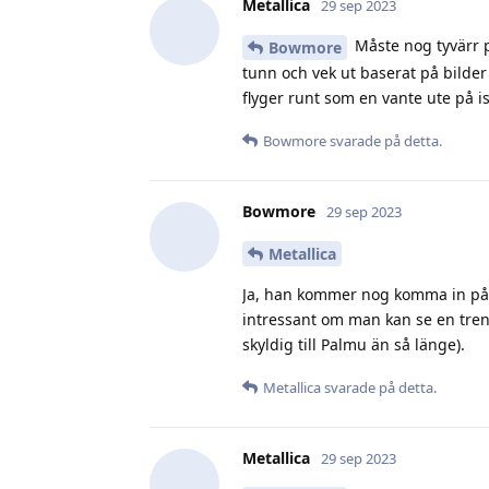
flyger runt som en vante ute på i
Bowmore
svarade på detta.
Bowmore
29 sep 2023
Metallica
Ja, han kommer nog komma in på l
intressant om man kan se en tren
skyldig till Palmu än så länge).
Metallica
svarade på detta.
Metallica
29 sep 2023
Baserat på den här
Bowmore
värvningar. Det är Leier som stick
Det saknades en spetsforward inn