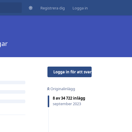
Registrera dig
Logga in
gar
Logga in för att svara
kutera
 är bunden
Originalinlägg
8
av
34 722
inlägg
september 2023
Svara