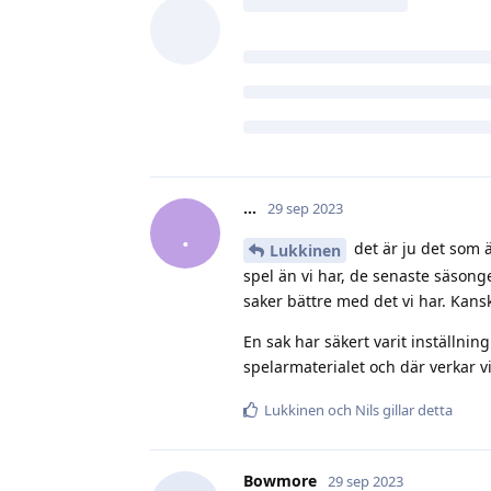
.​.​.​
svarade på detta.
13ulow
,
Nils
,
Sillen
, och
2
gillar det
.​.​.​
29 sep 2023
.
det är ju det som ä
Lukkinen
spel än vi har, de senaste säsonge
saker bättre med det vi har. Kans
En sak har säkert varit inställni
spelarmaterialet och där verkar vi
Lukkinen
och
Nils
gillar detta
Bowmore
29 sep 2023
Roade mig med att sammanställa 
säsongerna då det har gått utför
tränare/ledare. Ser man till lön k