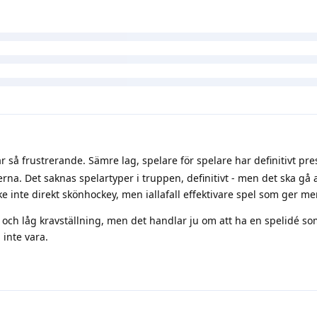
ta
r så frustrerande. Sämre lag, spelare för spelare har definitivt pre
rna. Det saknas spelartyper i truppen, definitivt - men det ska gå 
ke inte direkt skönhockey, men iallafall effektivare spel som ger m
ng och låg kravställning, men det handlar ju om att ha en spelidé s
 inte vara.
en lista på vad jag anser vara misslyckade värvningar under dom 
. Känns spontant som väldigt många och då har jag ändå inte tagi
ontra prestation kanske man skulle kunna fylla på listan ytterligare