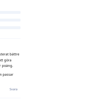
Svara
sterat bättre
att göra
er poäng.
om passar
Svara
senaste 6-7
t med
 och