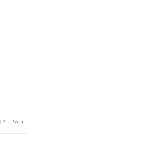
Svara
3
 han såg för
den killen