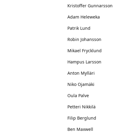
Patrik Lund
Robin Johansson
Mikael Frycklund
Hampus Larsson
Anton Mylläri
Niko Ojamäki
Oula Palve
Petteri Nikkilä
Filip Berglund
Ben Maxwell
John Nyberg
Craig Schira