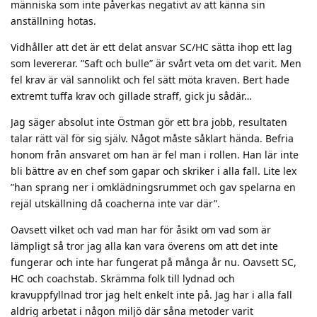
människa som inte påverkas negativt av att känna sin
anställning hotas.
Vidhåller att det är ett delat ansvar SC/HC sätta ihop ett lag
som levererar. ”Saft och bulle” är svårt veta om det varit. Men
fel krav är väl sannolikt och fel sätt möta kraven. Bert hade
extremt tuffa krav och gillade straff, gick ju sådär…
Jag säger absolut inte Östman gör ett bra jobb, resultaten
talar rätt väl för sig själv. Något måste såklart hända. Befria
honom från ansvaret om han är fel man i rollen. Han lär inte
bli bättre av en chef som gapar och skriker i alla fall. Lite lex
”han sprang ner i omklädningsrummet och gav spelarna en
rejäl utskällning då coacherna inte var där”.
Oavsett vilket och vad man har för åsikt om vad som är
lämpligt så tror jag alla kan vara överens om att det inte
fungerar och inte har fungerat på många år nu. Oavsett SC,
HC och coachstab. Skrämma folk till lydnad och
kravuppfyllnad tror jag helt enkelt inte på. Jag har i alla fall
aldrig arbetat i någon miljö där såna metoder varit