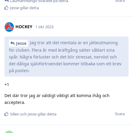
Svara
LaumannBingo
svarade på detta.
Jesse
gillar detta
HOCKEY
1 okt 2023
Jag tror att det mentala är en jätteutmaning
Jesse
för cluben. Flera år med kräftgång sätter såklart sina
spår. Några förluster och det blir stressat, nervöst och
det dåliga självförtroendet kommer tillbaka som ett brev
på posten.
+1
Det där tror jag är väldigt viktigt att komma ihåg och
acceptera.
Svara
Sillen
och
Jesse
gillar detta