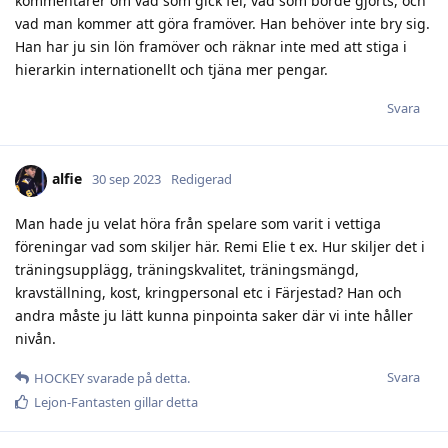
kommentarer om vad som gick fel, vad som borde gjorts, och
vad man kommer att göra framöver. Han behöver inte bry sig.
Han har ju sin lön framöver och räknar inte med att stiga i
hierarkin internationellt och tjäna mer pengar.
Svara
alfie
30 sep 2023
Redigerad
Man hade ju velat höra från spelare som varit i vettiga
föreningar vad som skiljer här. Remi Elie t ex. Hur skiljer det i
träningsupplägg, träningskvalitet, träningsmängd,
kravställning, kost, kringpersonal etc i Färjestad? Han och
andra måste ju lätt kunna pinpointa saker där vi inte håller
nivån.
Svara
HOCKEY
svarade på detta.
Lejon-Fantasten
gillar detta