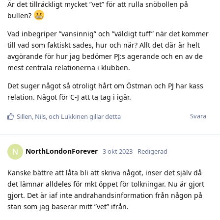
Är det tillräckligt mycket ”vet” för att rulla snöbollen på
bullen?
Vad inbegriper ”vansinnig” och ”väldigt tuff” när det kommer
till vad som faktiskt sades, hur och när? Allt det där är helt
avgörande för hur jag bedömer PJ:s agerande och en av de
mest centrala relationerna i klubben.
Det suger något så otroligt hårt om Östman och PJ har kass
relation. Något för C-J att ta tag i igår.
Svara
Sillen
,
Nils
, och
Lukkinen
gillar detta
NorthLondonForever
N
3 okt 2023
Redigerad
Kanske bättre att låta bli att skriva något, inser det själv då
det lämnar alldeles för mkt öppet för tolkningar. Nu är gjort
gjort. Det är iaf inte andrahandsinformation från någon på
stan som jag baserar mitt ”vet” ifrån.