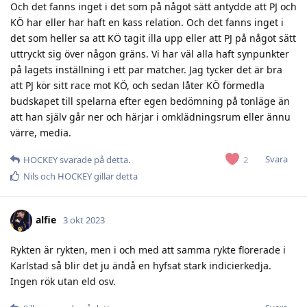
Och det fanns inget i det som på något sätt antydde att PJ och
KÖ har eller har haft en kass relation. Och det fanns inget i
det som heller sa att KÖ tagit illa upp eller att PJ på något sätt
uttryckt sig över någon gräns. Vi har väl alla haft synpunkter
på lagets inställning i ett par matcher. Jag tycker det är bra
att PJ kör sitt race mot KÖ, och sedan låter KÖ förmedla
budskapet till spelarna efter egen bedömning på tonläge än
att han själv går ner och härjar i omklädningsrum eller ännu
värre, media.
Svara
2
HOCKEY
svarade på detta.
Nils
och
HOCKEY
gillar detta
alfie
3 okt 2023
Rykten är rykten, men i och med att samma rykte florerade i
Karlstad så blir det ju ändå en hyfsat stark indicierkedja.
Ingen rök utan eld osv.