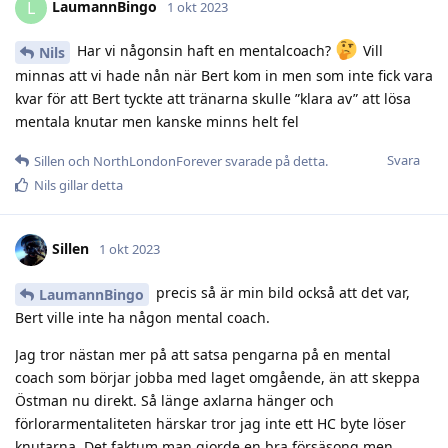
LaumannBingo
L
1 okt 2023
Har vi någonsin haft en mentalcoach?
Vill
Nils
minnas att vi hade nån när Bert kom in men som inte fick vara
kvar för att Bert tyckte att tränarna skulle ”klara av” att lösa
mentala knutar men kanske minns helt fel
Svara
Sillen
och
NorthLondonForever
svarade på detta.
Nils
gillar detta
Sillen
1 okt 2023
precis så är min bild också att det var,
LaumannBingo
Bert ville inte ha någon mental coach.
Jag tror nästan mer på att satsa pengarna på en mental
coach som börjar jobba med laget omgående, än att skeppa
Östman nu direkt. Så länge axlarna hänger och
förlorarmentaliteten härskar tror jag inte ett HC byte löser
knutarna. Det faktum man gjorde en bra försäsong men