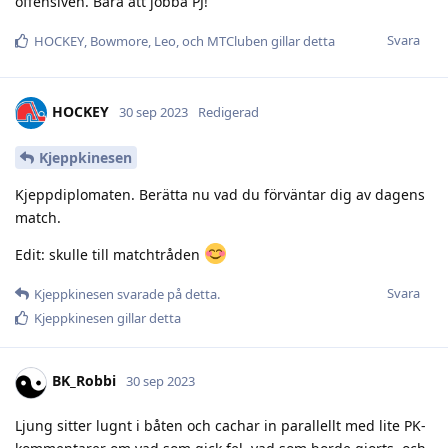
offensiven. Bara att jobba PJ!
Svara
HOCKEY
,
Bowmore
,
Leo
, och
MTCluben
gillar detta
HOCKEY
30 sep 2023
Redigerad
Kjeppkinesen
Kjeppdiplomaten. Berätta nu vad du förväntar dig av dagens
match.
Edit: skulle till matchtråden
Svara
Kjeppkinesen
svarade på detta.
Kjeppkinesen
gillar detta
BK_Robbi
30 sep 2023
Ljung sitter lugnt i båten och cachar in parallellt med lite PK-