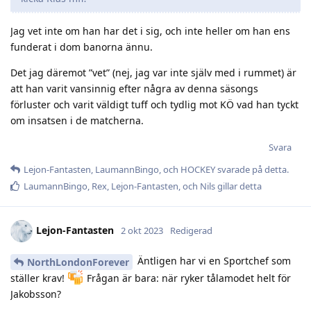
Jag vet inte om han har det i sig, och inte heller om han ens
funderat i dom banorna ännu.
Det jag däremot ”vet” (nej, jag var inte själv med i rummet) är
att han varit vansinnig efter några av denna säsongs
förluster och varit väldigt tuff och tydlig mot KÖ vad han tyckt
om insatsen i de matcherna.
Svara
Lejon-Fantasten
,
LaumannBingo
, och
HOCKEY
svarade på detta.
LaumannBingo
,
Rex
,
Lejon-Fantasten
, och
Nils
gillar detta
Lejon-Fantasten
2 okt 2023
Redigerad
Äntligen har vi en Sportchef som
NorthLondonForever
ställer krav!
Frågan är bara: när ryker tålamodet helt för
Jakobsson?