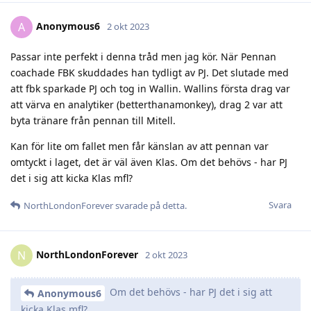
Anonymous6
A
2 okt 2023
Passar inte perfekt i denna tråd men jag kör. När Pennan
coachade FBK skuddades han tydligt av PJ. Det slutade med
att fbk sparkade PJ och tog in Wallin. Wallins första drag var
att värva en analytiker (betterthanamonkey), drag 2 var att
byta tränare från pennan till Mitell.
Kan för lite om fallet men får känslan av att pennan var
omtyckt i laget, det är väl även Klas. Om det behövs - har PJ
det i sig att kicka Klas mfl?
Svara
NorthLondonForever
svarade på detta.
NorthLondonForever
N
2 okt 2023
Om det behövs - har PJ det i sig att
Anonymous6
kicka Klas mfl?