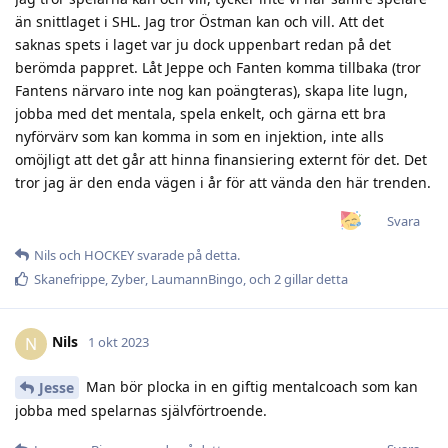
än snittlaget i SHL. Jag tror Östman kan och vill. Att det
saknas spets i laget var ju dock uppenbart redan på det
berömda pappret. Låt Jeppe och Fanten komma tillbaka (tror
Fantens närvaro inte nog kan poängteras), skapa lite lugn,
jobba med det mentala, spela enkelt, och gärna ett bra
nyförvärv som kan komma in som en injektion, inte alls
omöjligt att det går att hinna finansiering externt för det. Det
tror jag är den enda vägen i år för att vända den här trenden.
Svara
Nils
och
HOCKEY
svarade på detta.
Skanefrippe
,
Zyber
,
LaumannBingo
, och
2
gillar detta
Nils
N
1 okt 2023
Man bör plocka in en giftig mentalcoach som kan
Jesse
jobba med spelarnas självförtroende.