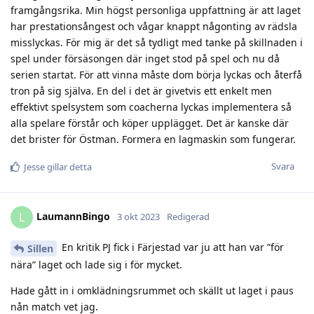
framgångsrika. Min högst personliga uppfattning är att laget
har prestationsångest och vågar knappt någonting av rädsla
misslyckas. För mig är det så tydligt med tanke på skillnaden i
spel under försäsongen där inget stod på spel och nu då
serien startat. För att vinna måste dom börja lyckas och återfå
tron på sig själva. En del i det är givetvis ett enkelt men
effektivt spelsystem som coacherna lyckas implementera så
alla spelare förstår och köper upplägget. Det är kanske där
det brister för Östman. Formera en lagmaskin som fungerar.
Svara
Jesse
gillar detta
LaumannBingo
L
3 okt 2023
Redigerad
En kritik PJ fick i Färjestad var ju att han var ”för
Sillen
nära” laget och lade sig i för mycket.
Hade gått in i omklädningsrummet och skällt ut laget i paus
nån match vet jag.