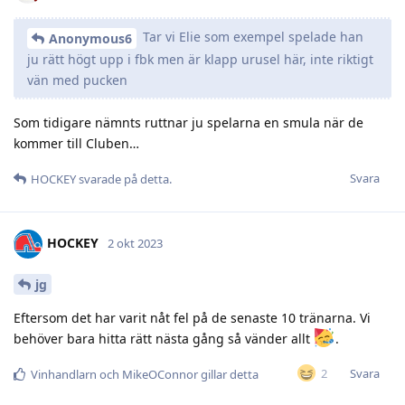
Tar vi Elie som exempel spelade han
Anonymous6
ju rätt högt upp i fbk men är klapp urusel här, inte riktigt
vän med pucken
Som tidigare nämnts ruttnar ju spelarna en smula när de
kommer till Cluben…
Svara
HOCKEY
svarade på detta.
HOCKEY
2 okt 2023
jg
Eftersom det har varit nåt fel på de senaste 10 tränarna. Vi
behöver bara hitta rätt nästa gång så vänder allt
.
Svara
2
Vinhandlarn
och
MikeOConnor
gillar detta