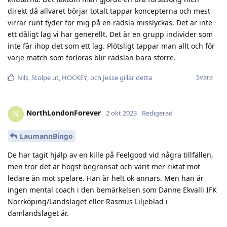
direkt då allvaret börjar totalt tappar koncepterna och mest
virrar runt tyder för mig på en rädsla misslyckas. Det är inte
ett dåligt lag vi har generellt. Det är en grupp individer som
inte får ihop det som ett lag. Plötsligt tappar man allt och för
varje match som förloras blir rädslan bara större.
Svara
Nils
,
Stolpe ut
,
HOCKEY
, och
Jesse
gillar detta
NorthLondonForever
N
2 okt 2023
Redigerad
LaumannBingo
De har tagit hjälp av en kille på Feelgood vid några tillfällen,
men tror det är högst begränsat och varit mer riktat mot
ledare än mot spelare. Han är helt ok annars. Men han är
ingen mental coach i den bemärkelsen som Danne Ekvalli IFK
Norrköping/Landslaget eller Rasmus Liljeblad i
damlandslaget är.