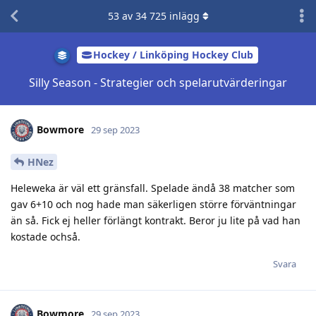
53
av
34 725
inlägg
Hockey / Linköping Hockey Club
Silly Season - Strategier och spelarutvärderingar
Bowmore
29 sep 2023
HNez
Heleweka är väl ett gränsfall. Spelade ändå 38 matcher som
gav 6+10 och nog hade man säkerligen större förväntningar
än så. Fick ej heller förlängt kontrakt. Beror ju lite på vad han
kostade ochså.
Svara
Bowmore
29 sep 2023