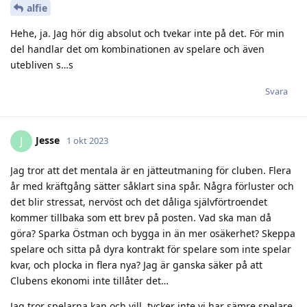
alfie
Hehe, ja. Jag hör dig absolut och tvekar inte på det. För min
del handlar det om kombinationen av spelare och även
utebliven s…s
Svara
Jesse
J
1 okt 2023
Jag tror att det mentala är en jätteutmaning för cluben. Flera
år med kräftgång sätter såklart sina spår. Några förluster och
det blir stressat, nervöst och det dåliga självförtroendet
kommer tillbaka som ett brev på posten. Vad ska man då
göra? Sparka Östman och bygga in än mer osäkerhet? Skeppa
spelare och sitta på dyra kontrakt för spelare som inte spelar
kvar, och plocka in flera nya? Jag är ganska säker på att
Clubens ekonomi inte tillåter det…
Jag tror spelarna kan och vill, tycker inte vi har sämre spelare