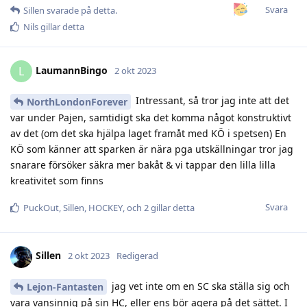
Svara
Sillen
svarade på detta.
Nils
gillar detta
LaumannBingo
L
2 okt 2023
Intressant, så tror jag inte att det
NorthLondonForever
var under Pajen, samtidigt ska det komma något konstruktivt
av det (om det ska hjälpa laget framåt med KÖ i spetsen) En
KÖ som känner att sparken är nära pga utskällningar tror jag
snarare försöker säkra mer bakåt & vi tappar den lilla lilla
kreativitet som finns
Svara
PuckOut
,
Sillen
,
HOCKEY
, och
2
gillar detta
Sillen
2 okt 2023
Redigerad
jag vet inte om en SC ska ställa sig och
Lejon-Fantasten
vara vansinnig på sin HC, eller ens bör agera på det sättet. I