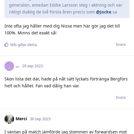
generalen, emedan Eddie Larsson steg i aktning och var
riktigt duktig de två första åren precis som
@Jocke
sa
Inte ofta jag håller med dig Nisse men här gör jag det till
100%. Minns det exakt så!
Svara
Nils
gillar detta
.​.​.​
.
29 sep 2023
Skön lista det där, hade på nåt sätt lyckats förtränga Bergfors
helt och hållet. Fan vad dålig han var.
Svara
Merci
30 sep 2023
I väntan på match jämförde jag stommen av forwardsen mot