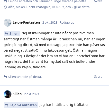
Svara
Lejon-Fantasten
och
LaumannBingo
svarade på detta.
alfie
,
MakeClubenGreatAgain
,
HOCKEY
, och
2
gillar detta
Lejon-Fantasten
2 okt 2023
Redigerad
Nej utskällningar är inte något positivt, men
Sillen
samtidigt har Östman många år i branschen nu, han är ingen
gröngöling direkt, så med det sagt, jag tror inte han påverkas
på ett negativt sätt-Om nu Jakobsson gett Östman någon
utskällning. I övrigt är det bra att vi har en Sportchef som har
högre krav, det har varit för mycket saft och bulle-under
ledning av Pajen, tidigare.
Svara
Sillen
svarade på detta.
Sillen
2 okt 2023
jag har hittills aldrig träffat en
Lejon-Fantasten