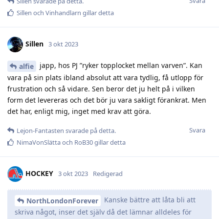
Svara
Sillen
svarade på detta.
Sillen
och
Vinhandlarn
gillar detta
Sillen
3 okt 2023
japp, hos PJ ”ryker topplocket mellan varven”. Kan
alfie
vara på sin plats ibland absolut att vara tydlig, få utlopp för
frustration och så vidare. Sen beror det ju helt på i vilken
form det levereras och det bör ju vara sakligt förankrat. Men
det har, enligt mig, inget med krav att göra.
Svara
Lejon-Fantasten
svarade på detta.
NimaVonSlätta
och
RoB30
gillar detta
HOCKEY
3 okt 2023
Redigerad
Kanske bättre att låta bli att
NorthLondonForever
skriva något, inser det själv då det lämnar alldeles för