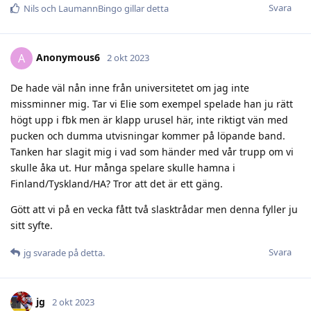
Svara
Nils
och
LaumannBingo
gillar detta
Anonymous6
A
2 okt 2023
De hade väl nån inne från universitetet om jag inte
missminner mig. Tar vi Elie som exempel spelade han ju rätt
högt upp i fbk men är klapp urusel här, inte riktigt vän med
pucken och dumma utvisningar kommer på löpande band.
Tanken har slagit mig i vad som händer med vår trupp om vi
skulle åka ut. Hur många spelare skulle hamna i
Finland/Tyskland/HA? Tror att det är ett gäng.
Gött att vi på en vecka fått två slasktrådar men denna fyller ju
sitt syfte.
Svara
jg
svarade på detta.
jg
2 okt 2023