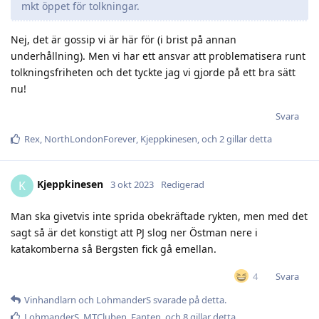
mkt öppet för tolkningar.
Nej, det är gossip vi är här för (i brist på annan
underhållning). Men vi har ett ansvar att problematisera runt
tolkningsfriheten och det tyckte jag vi gjorde på ett bra sätt
nu!
Svara
Rex
,
NorthLondonForever
,
Kjeppkinesen
, och
2
gillar detta
Kjeppkinesen
K
3 okt 2023
Redigerad
Man ska givetvis inte sprida obekräftade rykten, men med det
sagt så är det konstigt att PJ slog ner Östman nere i
katakomberna så Bergsten fick gå emellan.
Svara
4
Vinhandlarn
och
LohmanderS
svarade på detta.
LohmanderS
,
MTCluben
,
Fanten
, och
8
gillar detta