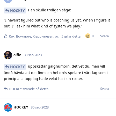
Han skulle troligen säga:
HOCKEY
“I haven’t figured out who is coaching us yet. When I figure it
out, I’ll ask him what kind of system we play.”
Svara
9
Rex
,
Bowmore
,
Kjeppkinesen
, och
5
gillar detta
alfie
30 sep 2023
uppskattar galghumorn, det vet du, men vill
HOCKEY
ändå hävda att det finns en hel drös spelare i vårt lag som i
princip alla topplag hade velat ha i sin roster.
Svara
HOCKEY
svarade på detta.
HOCKEY
30 sep 2023