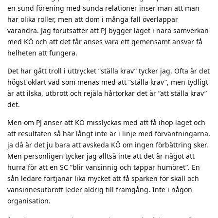
en sund förening med sunda relationer inser man att man
har olika roller, men att dom i många fall överlappar
varandra. Jag förutsätter att PJ bygger laget i nära samverkan
med KÖ och att det får anses vara ett gemensamt ansvar få
helheten att fungera.
Det har gått troll i uttrycket ”ställa krav” tycker jag. Ofta är det
högst oklart vad som menas med att ”ställa krav”, men tydligt
är att ilska, utbrott och rejäla hårtorkar det är ”att ställa krav”
det.
Men om PJ anser att KÖ misslyckas med att få ihop laget och
att resultaten så här långt inte är i linje med förväntningarna,
ja då är det ju bara att avskeda KÖ om ingen förbättring sker.
Men personligen tycker jag alltså inte att det är något att
hurra för att en SC ”blir vansinnig och tappar humöret”. En
sån ledare förtjänar lika mycket att få sparken för skäll och
vansinnesutbrott leder aldrig till framgång. Inte i någon
organisation.