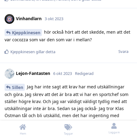
Vinhandlarn
3 okt 2023
hör också hört att det skedde, men att det
Kjeppkinesen
var cocozza som var den som var i mellan?
Svara
Kjeppkinesen
gillar detta
Lejon-Fantasten
6 okt 2023
Redigerad
Jag har inte sagt att krav har med utskällningar
Sillen
och göra. Jag skrev att det är bra att vi har en sportchef som
ställer högre krav. Och jag var väldigt väldigt tydlig med att
utskällningar inte är bra. Sedan sa jag också- Jag tror Klas
Östman tål och bli utskälld, men det har ingenting med
kravställan och göra.
Logga in
Svara
Hem
Taggar
Sillen
svarade på detta.