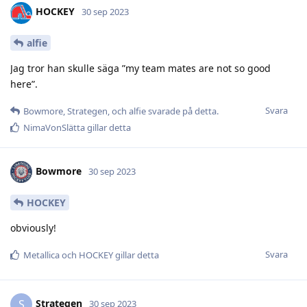
HOCKEY
30 sep 2023
alfie
Jag tror han skulle säga ”my team mates are not so good
here”.
Svara
Bowmore
,
Strategen
, och
alfie
svarade på detta.
NimaVonSlätta
gillar detta
Bowmore
30 sep 2023
HOCKEY
obviously!
Svara
Metallica
och
HOCKEY
gillar detta
Strategen
S
30 sep 2023