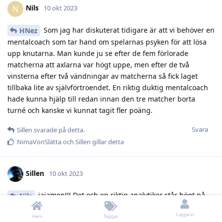
Nils
N
10 okt 2023
Som jag har diskuterat tidigare är att vi behöver en
HNez
mentalcoach som tar hand om spelarnas psyken för att lösa
upp knutarna. Man kunde ju se efter de fem förlorade
matcherna att axlarna var högt uppe, men efter de två
vinsterna efter två vändningar av matcherna så fick laget
tillbaka lite av självförtroendet. En riktig duktig mentalcoach
hade kunna hjälp till redan innan den tre matcher borta
turné och kanske vi kunnat tagit fler poäng.
Svara
Sillen
svarade på detta.
NimaVonSlätta
och
Sillen
gillar detta
Sillen
10 okt 2023
jajamen!!! Det och en riktig analytiker står högt på
Nils
min önskelista när det gäller SHL-laget
tror det skulle
Logga in
Hem
Taggar
göra större skillnad än att i panik skeppa Östman.