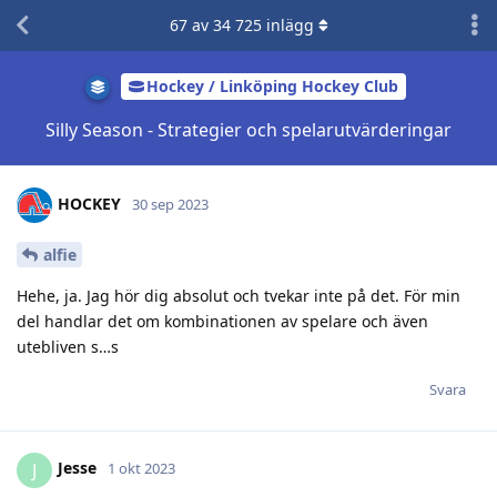
67
av
34 725
inlägg
Hockey / Linköping Hockey Club
Silly Season - Strategier och spelarutvärderingar
HOCKEY
30 sep 2023
alfie
Hehe, ja. Jag hör dig absolut och tvekar inte på det. För min
del handlar det om kombinationen av spelare och även
utebliven s…s
Svara
Jesse
J
1 okt 2023