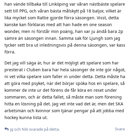
han vände tillbaka till Linköping var våran nästbäste spelare
sett till PPG, och våran bästa målskytt på 18 baljor, vilket är
lika mycket som Rattie gjorde förra säsongen. Visst, detta
kanske kan förklaras med att han hade en one season
wonder, men ni förstår min poäng, han var ju ändå bara 2p
sämre än säsongen innan. Samma sak för Ljungh som jag
tycker sett bra ut inledningsvis på denna säsongen, var kass
förra.
Det jag vill säga är, hur är det möjligt att spelare som har
presterat i Cluben bara har hela säsonger de inte gör något,
ni vet vilka spelare som faller in under detta. Detta måste ha
att göra med psyket, när det börjar spöka hos en spelare, så
kommer de inte ur det förens de får köra en reset under
sommaren, och är detta fallet, så måste man som förening
hitta en lösning på det. Jag vet inte vad det är, men det SKA
arbetsmän och kvinnor som tjänar pengar på att jobba med
hockey kunna lista ut.
Svara
jg
och
Nils
svarade på detta.