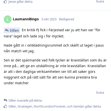
Svara
Jesse
gillar detta
LaumannBingo
L
3 okt 2023
Redigerad
En kritik PJ fick i Färjestad var ju att han var ”för
Sillen
nära” laget och lade sig i för mycket.
Hade gått in i omklädningsrummet och skällt ut laget i paus
nån match vet jag.
Sen är det spännande vad folk tycker är kravställan som du är
inne på… att ge en utskällning är inte kravställan. Kravställan
är att i den dagliga verksamheten ser till att saker görs
noggrant och på rätt sätt för att sen kunna prestera bra
under matcher
Svara
Sillen
svarade på detta.
Sillen
,
Strategen
,
NorthLondonForever
, och
Semlan
gillar detta