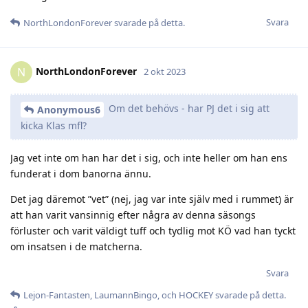
Svara
NorthLondonForever
svarade på detta.
NorthLondonForever
N
2 okt 2023
Om det behövs - har PJ det i sig att
Anonymous6
kicka Klas mfl?
Jag vet inte om han har det i sig, och inte heller om han ens
funderat i dom banorna ännu.
Det jag däremot ”vet” (nej, jag var inte själv med i rummet) är
att han varit vansinnig efter några av denna säsongs
förluster och varit väldigt tuff och tydlig mot KÖ vad han tyckt
om insatsen i de matcherna.
Svara
Lejon-Fantasten
,
LaumannBingo
, och
HOCKEY
svarade på detta.