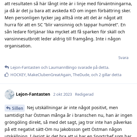
att resultaten så här långt inte är i linje med förväntningarna,
ja då är det ju bara att avskeda KÖ om ingen förbättring sker.
Men personligen tycker jag alltså inte att det är något att
hurra för att en SC ”blir vansinnig och tappar humöret”. En
sån ledare förtjänar lika mycket att få sparken för skäll och
vansinnesutbrott leder aldrig till framgång. Inte i någon
organisation.
Svara
Lejon-Fantasten
och
LaumannBingo
svarade på detta.
HOCKEY
,
MakeClubenGreatAgain
,
TheDude
, och
2
gillar detta
Lejon-Fantasten
2 okt 2023
Redigerad
Nej utskällningar är inte något positivt, men
Sillen
samtidigt har Östman många år i branschen nu, han är ingen
gröngöling direkt, så med det sagt, jag tror inte han påverkas
på ett negativt sätt-Om nu Jakobsson gett Östman någon
utskällning. I övrigt är det bra att vi har en Sportchef som har