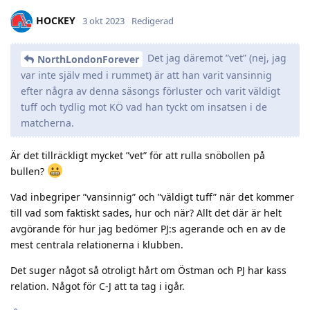
HOCKEY
3 okt 2023
Redigerad
Det jag däremot ”vet” (nej, jag
NorthLondonForever
var inte själv med i rummet) är att han varit vansinnig
efter några av denna säsongs förluster och varit väldigt
tuff och tydlig mot KÖ vad han tyckt om insatsen i de
matcherna.
Är det tillräckligt mycket ”vet” för att rulla snöbollen på
bullen?
Vad inbegriper ”vansinnig” och ”väldigt tuff” när det kommer
till vad som faktiskt sades, hur och när? Allt det där är helt
avgörande för hur jag bedömer PJ:s agerande och en av de
mest centrala relationerna i klubben.
Det suger något så otroligt hårt om Östman och PJ har kass
relation. Något för C-J att ta tag i igår.