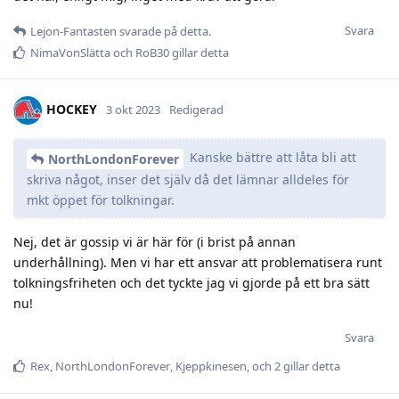
Svara
Lejon-Fantasten
svarade på detta.
NimaVonSlätta
och
RoB30
gillar detta
HOCKEY
3 okt 2023
Redigerad
Kanske bättre att låta bli att
NorthLondonForever
skriva något, inser det själv då det lämnar alldeles för
mkt öppet för tolkningar.
Nej, det är gossip vi är här för (i brist på annan
underhållning). Men vi har ett ansvar att problematisera runt
tolkningsfriheten och det tyckte jag vi gjorde på ett bra sätt
nu!
Svara
Rex
,
NorthLondonForever
,
Kjeppkinesen
, och
2
gillar detta