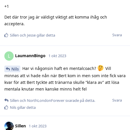
+1
Det där tror jag är väldigt viktigt att komma ihåg och
acceptera.
Svara
Sillen
och
Jesse
gillar detta
LaumannBingo
L
1 okt 2023
Har vi någonsin haft en mentalcoach?
Vill
Nils
minnas att vi hade nån när Bert kom in men som inte fick vara
kvar för att Bert tyckte att tränarna skulle ”klara av” att lösa
mentala knutar men kanske minns helt fel
Svara
Sillen
och
NorthLondonForever
svarade på detta.
Nils
gillar detta
Sillen
1 okt 2023