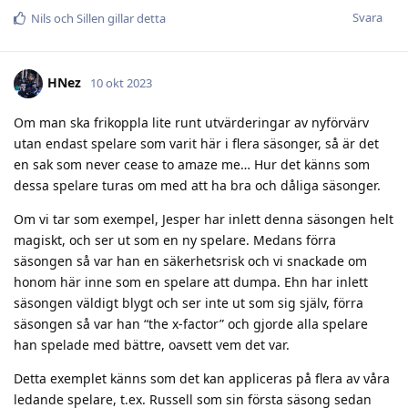
Svara
Nils
och
Sillen
gillar detta
HNez
10 okt 2023
Om man ska frikoppla lite runt utvärderingar av nyförvärv
utan endast spelare som varit här i flera säsonger, så är det
en sak som never cease to amaze me… Hur det känns som
dessa spelare turas om med att ha bra och dåliga säsonger.
Om vi tar som exempel, Jesper har inlett denna säsongen helt
magiskt, och ser ut som en ny spelare. Medans förra
säsongen så var han en säkerhetsrisk och vi snackade om
honom här inne som en spelare att dumpa. Ehn har inlett
säsongen väldigt blygt och ser inte ut som sig själv, förra
säsongen så var han “the x-factor” och gjorde alla spelare
han spelade med bättre, oavsett vem det var.
Detta exemplet känns som det kan appliceras på flera av våra
ledande spelare, t.ex. Russell som sin första säsong sedan