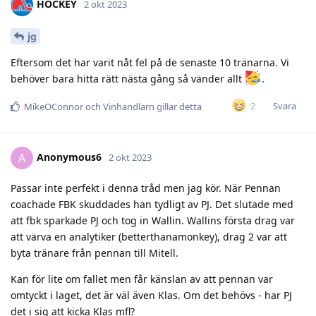
HOCKEY
2 okt 2023
jg
Eftersom det har varit nåt fel på de senaste 10 tränarna. Vi
behöver bara hitta rätt nästa gång så vänder allt
.
Svara
2
MikeOConnor
och
Vinhandlarn
gillar detta
Anonymous6
A
2 okt 2023
Passar inte perfekt i denna tråd men jag kör. När Pennan
coachade FBK skuddades han tydligt av PJ. Det slutade med
att fbk sparkade PJ och tog in Wallin. Wallins första drag var
att värva en analytiker (betterthanamonkey), drag 2 var att
byta tränare från pennan till Mitell.
Kan för lite om fallet men får känslan av att pennan var
omtyckt i laget, det är väl även Klas. Om det behövs - har PJ
det i sig att kicka Klas mfl?