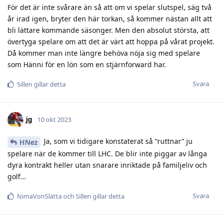
För det är inte svårare än så att om vi spelar slutspel, säg två
år irad igen, bryter den här torkan, så kommer nästan allt att
bli lättare kommande säsonger. Men den absolut största, att
övertyga spelare om att det är värt att hoppa på vårat projekt.
Då kommer man inte längre behöva nöja sig med spelare
som Hänni för en lön som en stjärnforward har.
Svara
Sillen
gillar detta
jg
10 okt 2023
Ja, som vi tidigare konstaterat så “ruttnar” ju
HNez
spelare när de kommer till LHC. De blir inte piggar av långa
dyra kontrakt heller utan snarare inriktade på familjeliv och
golf…
Svara
NimaVonSlätta
och
Sillen
gillar detta