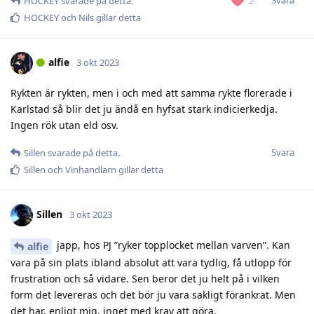
Svara
2
HOCKEY
svarade på detta.
HOCKEY
och
Nils
gillar detta
alfie
3 okt 2023
Rykten är rykten, men i och med att samma rykte florerade i
Karlstad så blir det ju ändå en hyfsat stark indicierkedja.
Ingen rök utan eld osv.
Svara
Sillen
svarade på detta.
Sillen
och
Vinhandlarn
gillar detta
Sillen
3 okt 2023
japp, hos PJ ”ryker topplocket mellan varven”. Kan
alfie
vara på sin plats ibland absolut att vara tydlig, få utlopp för
frustration och så vidare. Sen beror det ju helt på i vilken
form det levereras och det bör ju vara sakligt förankrat. Men
det har, enligt mig, inget med krav att göra.