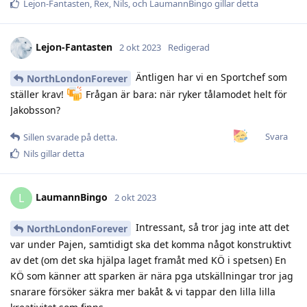
Lejon-Fantasten
,
Rex
,
Nils
, och
LaumannBingo
gillar detta
Lejon-Fantasten
2 okt 2023
Redigerad
Äntligen har vi en Sportchef som
NorthLondonForever
ställer krav!
Frågan är bara: när ryker tålamodet helt för
Jakobsson?
Svara
Sillen
svarade på detta.
Nils
gillar detta
LaumannBingo
L
2 okt 2023
Intressant, så tror jag inte att det
NorthLondonForever
var under Pajen, samtidigt ska det komma något konstruktivt
av det (om det ska hjälpa laget framåt med KÖ i spetsen) En
KÖ som känner att sparken är nära pga utskällningar tror jag
snarare försöker säkra mer bakåt & vi tappar den lilla lilla