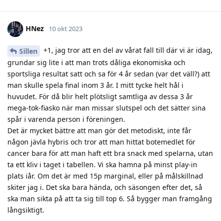
HNez
10 okt 2023
+1, jag tror att en del av vårat fall till där vi är idag,
Sillen
grundar sig lite i att man trots dåliga ekonomiska och
sportsliga resultat satt och sa för 4 år sedan (var det väll?) att
man skulle spela final inom 3 år. I mitt tycke helt hål i
huvudet. För då blir helt plötsligt samtliga av dessa 3 år
mega-tok-fiasko när man missar slutspel och det sätter sina
spår i varenda person i föreningen.
Det är mycket bättre att man gör det metodiskt, inte får
någon jävla hybris och tror att man hittat botemedlet för
cancer bara för att man haft ett bra snack med spelarna, utan
ta ett kliv i taget i tabellen. Vi ska hamna på minst play-in
plats iår. Om det är med 15p marginal, eller på målskillnad
skiter jag i. Det ska bara hända, och säsongen efter det, så
ska man sikta på att ta sig till top 6. Så bygger man framgång
långsiktigt.