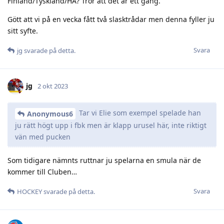
Finland/Tyskland/HA? Tror att det är ett gäng.
Gött att vi på en vecka fått två slasktrådar men denna fyller ju
sitt syfte.
Svara
jg
svarade på detta.
jg
2 okt 2023
Tar vi Elie som exempel spelade han
Anonymous6
ju rätt högt upp i fbk men är klapp urusel här, inte riktigt
vän med pucken
Som tidigare nämnts ruttnar ju spelarna en smula när de
kommer till Cluben…
Svara
HOCKEY
svarade på detta.