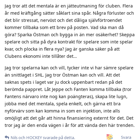
Jag tror att det mentala är en jätteutmaning för cluben. Flera
år med kräftgång sätter såklart sina spår. Några förluster och
det blir stressat, nervöst och det dåliga självförtroendet
kommer tillbaka som ett brev på posten. Vad ska man då
göra? Sparka Östman och bygga in än mer osäkerhet? Skeppa
spelare och sitta på dyra kontrakt för spelare som inte spelar
kvar, och plocka in flera nya? Jag är ganska säker på att
Clubens ekonomi inte tillåter det…
Jag tror spelarna kan och vill, tycker inte vi har sämre spelare
än snittlaget i SHL. Jag tror Östman kan och vill. Att det
saknas spets i laget var ju dock uppenbart redan på det
berömda pappret. Låt Jeppe och Fanten komma tillbaka (tror
Fantens närvaro inte nog kan poängteras), skapa lite lugn,
jobba med det mentala, spela enkelt, och gärna ett bra
nyförvärv som kan komma in som en injektion, inte alls
omöjligt att det går att hinna finansiering externt för det. Det
tror jag är den enda vägen i år för att vända den här trenden.
Svara
Nils
och
HOCKEY
svarade på detta.