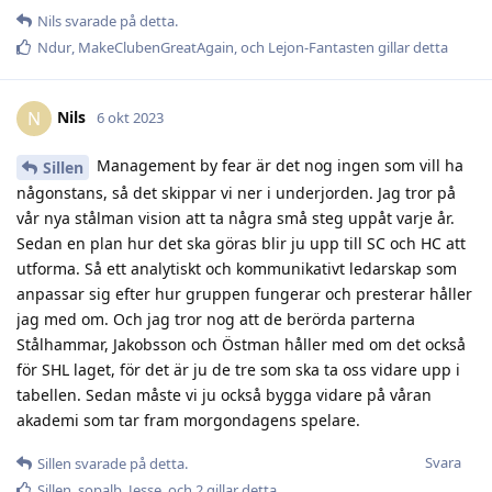
Nils
svarade på detta.
Ndur
,
MakeClubenGreatAgain
, och
Lejon-Fantasten
gillar detta
Nils
N
6 okt 2023
Management by fear är det nog ingen som vill ha
Sillen
någonstans, så det skippar vi ner i underjorden. Jag tror på
vår nya stålman vision att ta några små steg uppåt varje år.
Sedan en plan hur det ska göras blir ju upp till SC och HC att
utforma. Så ett analytiskt och kommunikativt ledarskap som
anpassar sig efter hur gruppen fungerar och presterar håller
jag med om. Och jag tror nog att de berörda parterna
Stålhammar, Jakobsson och Östman håller med om det också
för SHL laget, för det är ju de tre som ska ta oss vidare upp i
tabellen. Sedan måste vi ju också bygga vidare på våran
akademi som tar fram morgondagens spelare.
Svara
Sillen
svarade på detta.
Sillen
,
sopalb
,
Jesse
, och
2
gillar detta