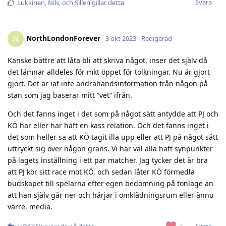
Svara
Lukkinen
,
Nils
, och
Sillen
gillar detta
NorthLondonForever
N
3 okt 2023
Redigerad
Kanske bättre att låta bli att skriva något, inser det själv då
det lämnar alldeles för mkt öppet för tolkningar. Nu är gjort
gjort. Det är iaf inte andrahandsinformation från någon på
stan som jag baserar mitt ”vet” ifrån.
Och det fanns inget i det som på något sätt antydde att PJ och
KÖ har eller har haft en kass relation. Och det fanns inget i
det som heller sa att KÖ tagit illa upp eller att PJ på något sätt
uttryckt sig över någon gräns. Vi har väl alla haft synpunkter
på lagets inställning i ett par matcher. Jag tycker det är bra
att PJ kör sitt race mot KÖ, och sedan låter KÖ förmedla
budskapet till spelarna efter egen bedömning på tonläge än
att han själv går ner och härjar i omklädningsrum eller ännu
värre, media.