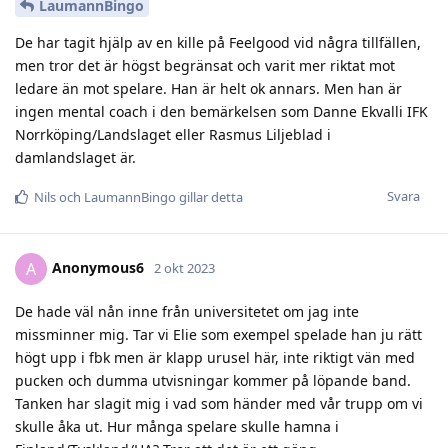
LaumannBingo
De har tagit hjälp av en kille på Feelgood vid några tillfällen,
men tror det är högst begränsat och varit mer riktat mot
ledare än mot spelare. Han är helt ok annars. Men han är
ingen mental coach i den bemärkelsen som Danne Ekvalli IFK
Norrköping/Landslaget eller Rasmus Liljeblad i
damlandslaget är.
Svara
Nils
och
LaumannBingo
gillar detta
Anonymous6
A
2 okt 2023
De hade väl nån inne från universitetet om jag inte
missminner mig. Tar vi Elie som exempel spelade han ju rätt
högt upp i fbk men är klapp urusel här, inte riktigt vän med
pucken och dumma utvisningar kommer på löpande band.
Tanken har slagit mig i vad som händer med vår trupp om vi
skulle åka ut. Hur många spelare skulle hamna i