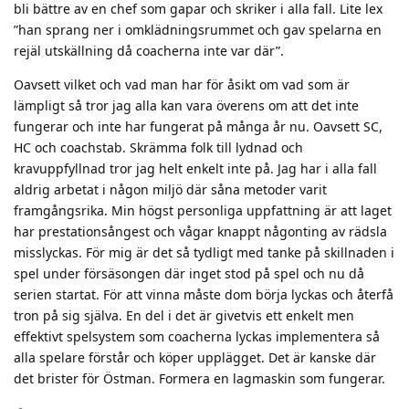
bli bättre av en chef som gapar och skriker i alla fall. Lite lex
”han sprang ner i omklädningsrummet och gav spelarna en
rejäl utskällning då coacherna inte var där”.
Oavsett vilket och vad man har för åsikt om vad som är
lämpligt så tror jag alla kan vara överens om att det inte
fungerar och inte har fungerat på många år nu. Oavsett SC,
HC och coachstab. Skrämma folk till lydnad och
kravuppfyllnad tror jag helt enkelt inte på. Jag har i alla fall
aldrig arbetat i någon miljö där såna metoder varit
framgångsrika. Min högst personliga uppfattning är att laget
har prestationsångest och vågar knappt någonting av rädsla
misslyckas. För mig är det så tydligt med tanke på skillnaden i
spel under försäsongen där inget stod på spel och nu då
serien startat. För att vinna måste dom börja lyckas och återfå
tron på sig själva. En del i det är givetvis ett enkelt men
effektivt spelsystem som coacherna lyckas implementera så
alla spelare förstår och köper upplägget. Det är kanske där
det brister för Östman. Formera en lagmaskin som fungerar.