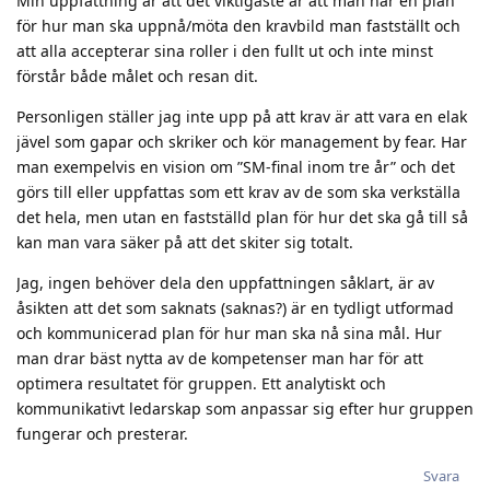
Min uppfattning är att det viktigaste är att man har en plan
för hur man ska uppnå/möta den kravbild man fastställt och
att alla accepterar sina roller i den fullt ut och inte minst
förstår både målet och resan dit.
Personligen ställer jag inte upp på att krav är att vara en elak
jävel som gapar och skriker och kör management by fear. Har
man exempelvis en vision om ”SM-final inom tre år” och det
görs till eller uppfattas som ett krav av de som ska verkställa
det hela, men utan en fastställd plan för hur det ska gå till så
kan man vara säker på att det skiter sig totalt.
Jag, ingen behöver dela den uppfattningen såklart, är av
åsikten att det som saknats (saknas?) är en tydligt utformad
och kommunicerad plan för hur man ska nå sina mål. Hur
man drar bäst nytta av de kompetenser man har för att
optimera resultatet för gruppen. Ett analytiskt och
kommunikativt ledarskap som anpassar sig efter hur gruppen
fungerar och presterar.
Svara