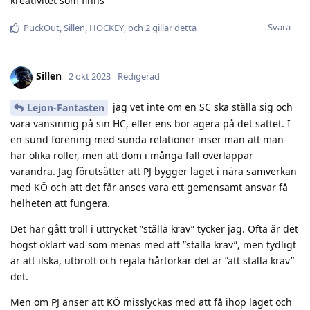
kreativitet som finns
Svara
PuckOut
,
Sillen
,
HOCKEY
, och
2
gillar detta
Sillen
2 okt 2023
Redigerad
jag vet inte om en SC ska ställa sig och
Lejon-Fantasten
vara vansinnig på sin HC, eller ens bör agera på det sättet. I
en sund förening med sunda relationer inser man att man
har olika roller, men att dom i många fall överlappar
varandra. Jag förutsätter att PJ bygger laget i nära samverkan
med KÖ och att det får anses vara ett gemensamt ansvar få
helheten att fungera.
Det har gått troll i uttrycket ”ställa krav” tycker jag. Ofta är det
högst oklart vad som menas med att ”ställa krav”, men tydligt
är att ilska, utbrott och rejäla hårtorkar det är ”att ställa krav”
det.
Men om PJ anser att KÖ misslyckas med att få ihop laget och