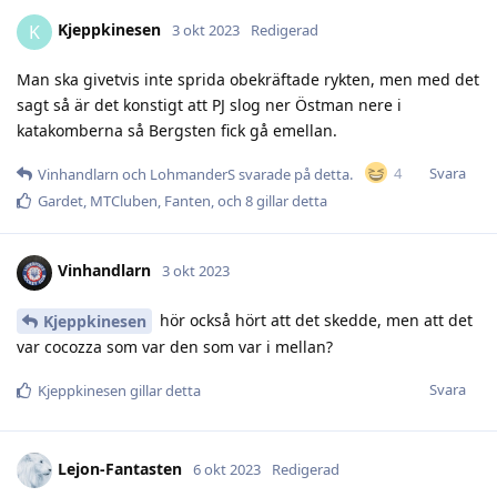
Kjeppkinesen
K
3 okt 2023
Redigerad
Man ska givetvis inte sprida obekräftade rykten, men med det
sagt så är det konstigt att PJ slog ner Östman nere i
katakomberna så Bergsten fick gå emellan.
Svara
4
Vinhandlarn
och
LohmanderS
svarade på detta.
Gardet
,
MTCluben
,
Fanten
, och
8
gillar detta
Vinhandlarn
3 okt 2023
hör också hört att det skedde, men att det
Kjeppkinesen
var cocozza som var den som var i mellan?
Svara
Kjeppkinesen
gillar detta
Lejon-Fantasten
6 okt 2023
Redigerad