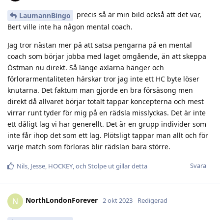
precis så är min bild också att det var,
LaumannBingo
Bert ville inte ha någon mental coach.
Jag tror nästan mer på att satsa pengarna på en mental
coach som börjar jobba med laget omgående, än att skeppa
Östman nu direkt. Så länge axlarna hänger och
förlorarmentaliteten härskar tror jag inte ett HC byte löser
knutarna. Det faktum man gjorde en bra försäsong men
direkt då allvaret börjar totalt tappar koncepterna och mest
virrar runt tyder för mig på en rädsla misslyckas. Det är inte
ett dåligt lag vi har generellt. Det är en grupp individer som
inte får ihop det som ett lag. Plötsligt tappar man allt och för
varje match som förloras blir rädslan bara större.
Svara
Nils
,
Jesse
,
HOCKEY
, och
Stolpe ut
gillar detta
NorthLondonForever
N
2 okt 2023
Redigerad