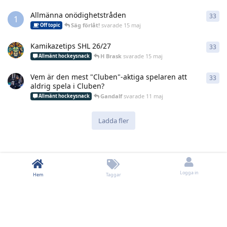
Allmänna onödighetstråden
33
33
r
1
Säg förlåt!
svarade
15 maj
Off topic
Kamikazetips SHL 26/27
33
33
r
H Brask
svarade
15 maj
Allmänt hockeysnack
Vem är den mest "Cluben"-aktiga spelaren att
33
33
r
aldrig spela i Cluben?
Gandalf
svarade
11 maj
Allmänt hockeysnack
Ladda fler
Logga in
Hem
Taggar