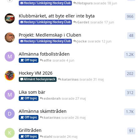
Hotspurs
svarade
18 jun
Hockey / Linköping Hockey Club
Klubbmärket, att byte eller inte byta
966
966
Gardet
svarade
17 jun
Hockey / Linköping Hockey Club
Projekt: Medlemskap i Cluben
48
48
r
Jocke
svarade
12 jun
Hockey / Linköping Hockey Club
Allmänna fotbollstråden
1.2K
122
M
alfie
svarade
4 jun
Off topic
Hockey VM 2026
202
202
katarinas
svarade
31 maj
Allmänt hockeysnack
Lika som bär
312
312
M
edenbrah
svarade
27 maj
Off topic
Allmänna skämttråden
1.7K
168
D
katarinas
svarade
26 maj
Off topic
Grilltråden
91
91
r
K
stahl
svarade
24 maj
Off topic