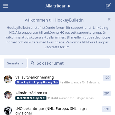
Alla trådar
Välkommen till HockeyBulletin
HockeyBulletin är ett fristående forum för supportrar till Linköping
HC. Alla supportrar till Linköping HC oavsett supportergrupp är
välkomna att diskutera aktuella ämnen. Bli medlem uppe i det högre
hörnet och diskutera med likasinnade. Välkomna till Norra Europas
vackraste forum.
Senaste
Val av tv-abonnemang
120
120
alfie
svarade
för 8 dagar sedan
Hockey / Linköping Hockey Club
Allmän tråd om NHL
291
291
stahl
svarade
för 8 dagar sedan
Allmänt hockeysnack
LHC-bekantingar (NHL, Europa, SHL, lägre
5.9K
585
divisioner)