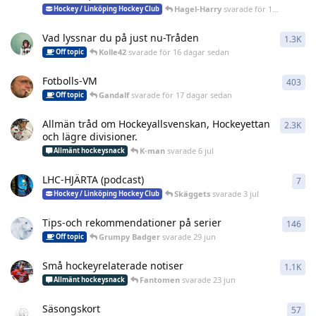
Hagel-Harry
svarade
för 15 dagar sedan
Hockey / Linköping Hockey Club
Vad lyssnar du på just nu-Tråden
1.3K
130
Kolle42
svarade
för 16 dagar sedan
Off topic
Fotbolls-VM
403
403
Gandalf
svarade
för 17 dagar sedan
Off topic
Allmän tråd om Hockeyallsvenskan, Hockeyettan
2.3K
225
och lägre divisioner.
K-man
svarade
6 jul
Allmänt hockeysnack
LHC-HJÄRTA (podcast)
7
7
re
Skäggets
svarade
3 jul
Hockey / Linköping Hockey Club
Tips-och rekommendationer på serier
146
146
Grumpy Badger
svarade
29 jun
Off topic
Små hockeyrelaterade notiser
1.1K
113
Fantomen
svarade
23 jun
Allmänt hockeysnack
Säsongskort
57
57
r