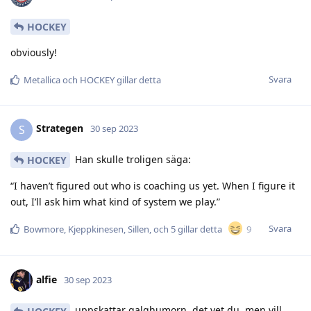
HOCKEY
obviously!
Svara
Metallica
och
HOCKEY
gillar detta
Strategen
S
30 sep 2023
Han skulle troligen säga:
HOCKEY
“I haven’t figured out who is coaching us yet. When I figure it
out, I’ll ask him what kind of system we play.”
Svara
9
Bowmore
,
Kjeppkinesen
,
Sillen
, och
5
gillar detta
alfie
30 sep 2023
uppskattar galghumorn, det vet du, men vill