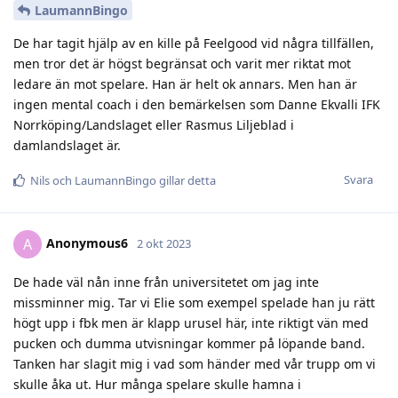
LaumannBingo
De har tagit hjälp av en kille på Feelgood vid några tillfällen,
men tror det är högst begränsat och varit mer riktat mot
ledare än mot spelare. Han är helt ok annars. Men han är
ingen mental coach i den bemärkelsen som Danne Ekvalli IFK
Norrköping/Landslaget eller Rasmus Liljeblad i
damlandslaget är.
Svara
Nils
och
LaumannBingo
gillar detta
Anonymous6
A
2 okt 2023
De hade väl nån inne från universitetet om jag inte
missminner mig. Tar vi Elie som exempel spelade han ju rätt
högt upp i fbk men är klapp urusel här, inte riktigt vän med
pucken och dumma utvisningar kommer på löpande band.
Tanken har slagit mig i vad som händer med vår trupp om vi
skulle åka ut. Hur många spelare skulle hamna i