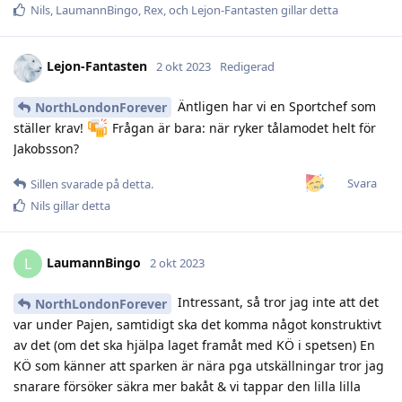
Nils
,
LaumannBingo
,
Rex
, och
Lejon-Fantasten
gillar detta
Lejon-Fantasten
2 okt 2023
Redigerad
Äntligen har vi en Sportchef som
NorthLondonForever
ställer krav!
Frågan är bara: när ryker tålamodet helt för
Jakobsson?
Svara
Sillen
svarade på detta.
Nils
gillar detta
LaumannBingo
L
2 okt 2023
Intressant, så tror jag inte att det
NorthLondonForever
var under Pajen, samtidigt ska det komma något konstruktivt
av det (om det ska hjälpa laget framåt med KÖ i spetsen) En
KÖ som känner att sparken är nära pga utskällningar tror jag
snarare försöker säkra mer bakåt & vi tappar den lilla lilla