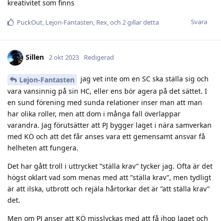
kreativitet som finns
Svara
PuckOut
,
Lejon-Fantasten
,
Rex
, och
2
gillar detta
Sillen
2 okt 2023
Redigerad
jag vet inte om en SC ska ställa sig och
Lejon-Fantasten
vara vansinnig på sin HC, eller ens bör agera på det sättet. I
en sund förening med sunda relationer inser man att man
har olika roller, men att dom i många fall överlappar
varandra. Jag förutsätter att PJ bygger laget i nära samverkan
med KÖ och att det får anses vara ett gemensamt ansvar få
helheten att fungera.
Det har gått troll i uttrycket ”ställa krav” tycker jag. Ofta är det
högst oklart vad som menas med att ”ställa krav”, men tydligt
är att ilska, utbrott och rejäla hårtorkar det är ”att ställa krav”
det.
Men om PJ anser att KÖ misslyckas med att få ihop laget och