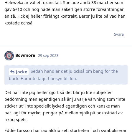
Heleweka är väl ett gränsfall. Spelade ändå 38 matcher som
gav 6+10 och nog hade man säkerligen större förväntningar
än så. Fick ej heller förlängt kontrakt. Beror ju lite på vad han
kostade ochså.
Svara
Bowmore
29 sep 2023
Sedan handlar det ju också om bang for the
Jocke
buck. Har inte tagit hänsyn till lön.
Det har inte jag heller gjort så det blir ju lite subjektiv
bedömning men egentligen så är ju varje värvning som “inte
sticker ut” inte speciellt lyckad egentligen och kanske man
har lagt för mycket pengar på mellanmjölk på bekostnad av
riktig spets.
Eddie Larsson har jag aldrig sett storheten i och symboliserar