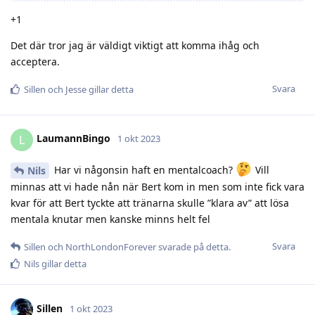
+1
Det där tror jag är väldigt viktigt att komma ihåg och
acceptera.
Svara
Sillen
och
Jesse
gillar detta
LaumannBingo
L
1 okt 2023
Har vi någonsin haft en mentalcoach?
Vill
Nils
minnas att vi hade nån när Bert kom in men som inte fick vara
kvar för att Bert tyckte att tränarna skulle ”klara av” att lösa
mentala knutar men kanske minns helt fel
Svara
Sillen
och
NorthLondonForever
svarade på detta.
Nils
gillar detta
Sillen
1 okt 2023