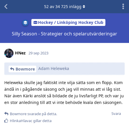
52
av
34 725
inlägg
Hockey / Linköping Hockey Club
Silly Season - Strategier och spelarutvärderingar
HNez
29 sep 2023
Adam Heleweka
Bowmore
Heleweka skulle jag faktiskt inte vilja sätta som en flopp. Kom
ändå in i pågående säsong och jag vill minnas att vi låg sist.
När även Kärki anslöt så bildade de ju livsfarligt PP, och var ju
en stor anledning till att vi inte behövde kvala den säsongen.
Svara
Bowmore
svarade på detta.
HlinkaHlavac
gillar detta