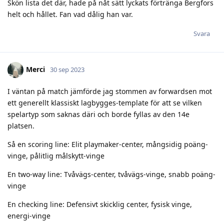
Skön lista det där, hade på nåt sätt lyckats förtränga Bergfors
helt och hållet. Fan vad dålig han var.
Svara
Merci
30 sep 2023
I väntan på match jämförde jag stommen av forwardsen mot
ett generellt klassiskt lagbygges-template för att se vilken
spelartyp som saknas däri och borde fyllas av den 14e
platsen.
Så en scoring line: Elit playmaker-center, mångsidig poäng-
vinge, pålitlig målskytt-vinge
En two-way line: Tvåvägs-center, tvåvägs-vinge, snabb poäng-
vinge
En checking line: Defensivt skicklig center, fysisk vinge,
energi-vinge