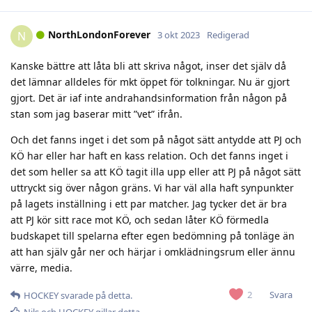
NorthLondonForever
N
3 okt 2023
Redigerad
Kanske bättre att låta bli att skriva något, inser det själv då
det lämnar alldeles för mkt öppet för tolkningar. Nu är gjort
gjort. Det är iaf inte andrahandsinformation från någon på
stan som jag baserar mitt ”vet” ifrån.
Och det fanns inget i det som på något sätt antydde att PJ och
KÖ har eller har haft en kass relation. Och det fanns inget i
det som heller sa att KÖ tagit illa upp eller att PJ på något sätt
uttryckt sig över någon gräns. Vi har väl alla haft synpunkter
på lagets inställning i ett par matcher. Jag tycker det är bra
att PJ kör sitt race mot KÖ, och sedan låter KÖ förmedla
budskapet till spelarna efter egen bedömning på tonläge än
att han själv går ner och härjar i omklädningsrum eller ännu
värre, media.
Svara
2
HOCKEY
svarade på detta.
Nils
och
HOCKEY
gillar detta