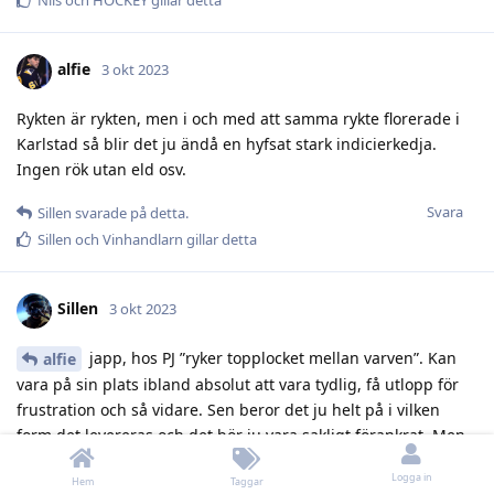
alfie
3 okt 2023
Rykten är rykten, men i och med att samma rykte florerade i
Karlstad så blir det ju ändå en hyfsat stark indicierkedja.
Ingen rök utan eld osv.
Svara
Sillen
svarade på detta.
Sillen
och
Vinhandlarn
gillar detta
Sillen
3 okt 2023
japp, hos PJ ”ryker topplocket mellan varven”. Kan
alfie
vara på sin plats ibland absolut att vara tydlig, få utlopp för
frustration och så vidare. Sen beror det ju helt på i vilken
form det levereras och det bör ju vara sakligt förankrat. Men
det har, enligt mig, inget med krav att göra.
Logga in
Hem
Taggar