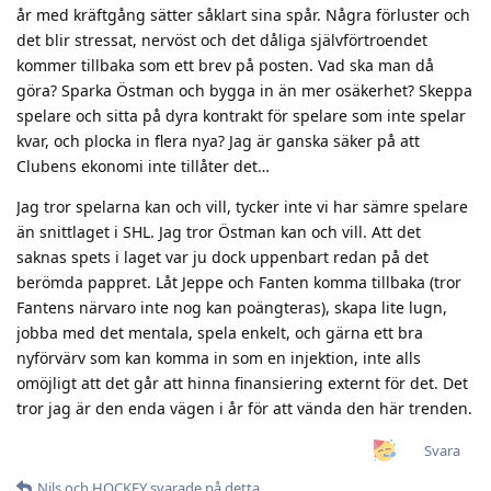
år med kräftgång sätter såklart sina spår. Några förluster och
det blir stressat, nervöst och det dåliga självförtroendet
kommer tillbaka som ett brev på posten. Vad ska man då
göra? Sparka Östman och bygga in än mer osäkerhet? Skeppa
spelare och sitta på dyra kontrakt för spelare som inte spelar
kvar, och plocka in flera nya? Jag är ganska säker på att
Clubens ekonomi inte tillåter det…
Jag tror spelarna kan och vill, tycker inte vi har sämre spelare
än snittlaget i SHL. Jag tror Östman kan och vill. Att det
saknas spets i laget var ju dock uppenbart redan på det
berömda pappret. Låt Jeppe och Fanten komma tillbaka (tror
Fantens närvaro inte nog kan poängteras), skapa lite lugn,
jobba med det mentala, spela enkelt, och gärna ett bra
nyförvärv som kan komma in som en injektion, inte alls
omöjligt att det går att hinna finansiering externt för det. Det
tror jag är den enda vägen i år för att vända den här trenden.
Svara
Nils
och
HOCKEY
svarade på detta.