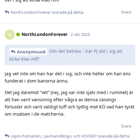
Svara
NorthLondonForever
svarade på detta.
NorthLondonForever
N
2 okt 2023
Om det behövs - har PJ det i sig att
Anonymous6
kicka Klas mfl?
Jag vet inte om han har det i sig, och inte heller om han ens
funderat i dom banorna ännu.
Det jag däremot ”vet” (nej, jag var inte själv med i rummet) är
att han varit vansinnig efter några av denna säsongs
förluster och varit väldigt tuff och tydlig mot KÖ vad han tyckt
om insatsen i de matcherna.
Svara
Lejon-Fantasten
,
LaumannBingo
, och
HOCKEY
svarade på detta.