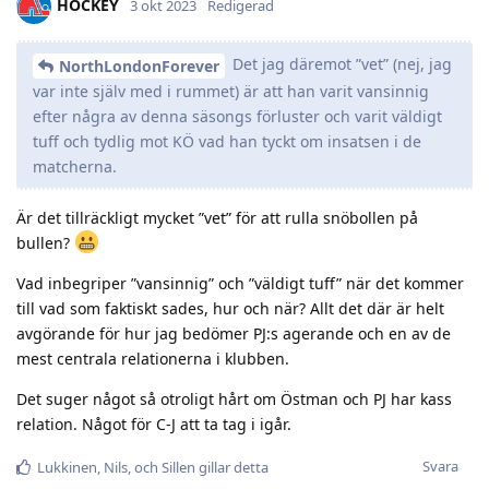
HOCKEY
3 okt 2023
Redigerad
Det jag däremot ”vet” (nej, jag
NorthLondonForever
var inte själv med i rummet) är att han varit vansinnig
efter några av denna säsongs förluster och varit väldigt
tuff och tydlig mot KÖ vad han tyckt om insatsen i de
matcherna.
Är det tillräckligt mycket ”vet” för att rulla snöbollen på
bullen?
Vad inbegriper ”vansinnig” och ”väldigt tuff” när det kommer
till vad som faktiskt sades, hur och när? Allt det där är helt
avgörande för hur jag bedömer PJ:s agerande och en av de
mest centrala relationerna i klubben.
Det suger något så otroligt hårt om Östman och PJ har kass
relation. Något för C-J att ta tag i igår.
Svara
Lukkinen
,
Nils
, och
Sillen
gillar detta