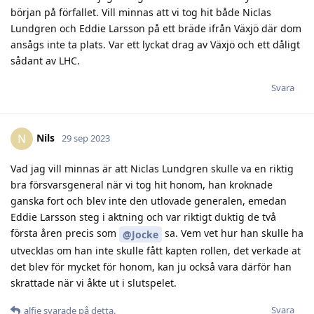
början på förfallet. Vill minnas att vi tog hit både Niclas
Lundgren och Eddie Larsson på ett bräde ifrån Växjö där dom
ansågs inte ta plats. Var ett lyckat drag av Växjö och ett dåligt
sådant av LHC.
Svara
Nils
N
29 sep 2023
Vad jag vill minnas är att Niclas Lundgren skulle va en riktig
bra försvarsgeneral när vi tog hit honom, han kroknade
ganska fort och blev inte den utlovade generalen, emedan
Eddie Larsson steg i aktning och var riktigt duktig de två
första åren precis som
sa. Vem vet hur han skulle ha
@Jocke
utvecklas om han inte skulle fått kapten rollen, det verkade at
det blev för mycket för honom, kan ju också vara därför han
skrattade när vi åkte ut i slutspelet.
Svara
alfie
svarade på detta.