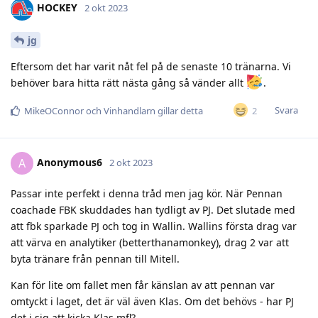
HOCKEY
2 okt 2023
jg
Eftersom det har varit nåt fel på de senaste 10 tränarna. Vi
behöver bara hitta rätt nästa gång så vänder allt
.
Svara
2
MikeOConnor
och
Vinhandlarn
gillar detta
Anonymous6
A
2 okt 2023
Passar inte perfekt i denna tråd men jag kör. När Pennan
coachade FBK skuddades han tydligt av PJ. Det slutade med
att fbk sparkade PJ och tog in Wallin. Wallins första drag var
att värva en analytiker (betterthanamonkey), drag 2 var att
byta tränare från pennan till Mitell.
Kan för lite om fallet men får känslan av att pennan var
omtyckt i laget, det är väl även Klas. Om det behövs - har PJ
det i sig att kicka Klas mfl?