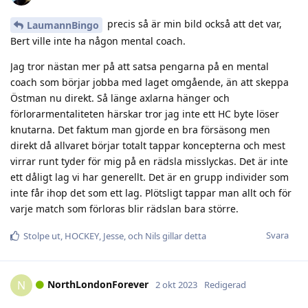
precis så är min bild också att det var,
LaumannBingo
Bert ville inte ha någon mental coach.
Jag tror nästan mer på att satsa pengarna på en mental
coach som börjar jobba med laget omgående, än att skeppa
Östman nu direkt. Så länge axlarna hänger och
förlorarmentaliteten härskar tror jag inte ett HC byte löser
knutarna. Det faktum man gjorde en bra försäsong men
direkt då allvaret börjar totalt tappar koncepterna och mest
virrar runt tyder för mig på en rädsla misslyckas. Det är inte
ett dåligt lag vi har generellt. Det är en grupp individer som
inte får ihop det som ett lag. Plötsligt tappar man allt och för
varje match som förloras blir rädslan bara större.
Svara
Stolpe ut
,
HOCKEY
,
Jesse
, och
Nils
gillar detta
NorthLondonForever
N
2 okt 2023
Redigerad