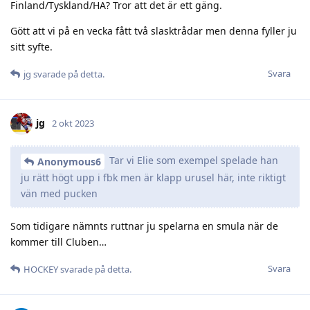
Finland/Tyskland/HA? Tror att det är ett gäng.
Gött att vi på en vecka fått två slasktrådar men denna fyller ju
sitt syfte.
Svara
jg
svarade på detta.
jg
2 okt 2023
Tar vi Elie som exempel spelade han
Anonymous6
ju rätt högt upp i fbk men är klapp urusel här, inte riktigt
vän med pucken
Som tidigare nämnts ruttnar ju spelarna en smula när de
kommer till Cluben…
Svara
HOCKEY
svarade på detta.