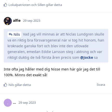
Lokalpatrioten
och
Sillen
gillar detta
alfie
29 sep 2023
Vad jag vill minnas är att Niclas Lundgren skulle
Nils
va en riktig bra försvarsgeneral när vi tog hit honom, han
kroknade ganska fort och blev inte den utlovade
generalen, emedan Eddie Larsson steg i aktning och var
riktigt duktig de två första åren precis som
@Jocke
sa
Inte ofta jag håller med dig Nisse men här gör jag det till
100%. Minns det exakt så!
Svara
Nils
gillar detta
.​.​.​
.
29 sep 2023