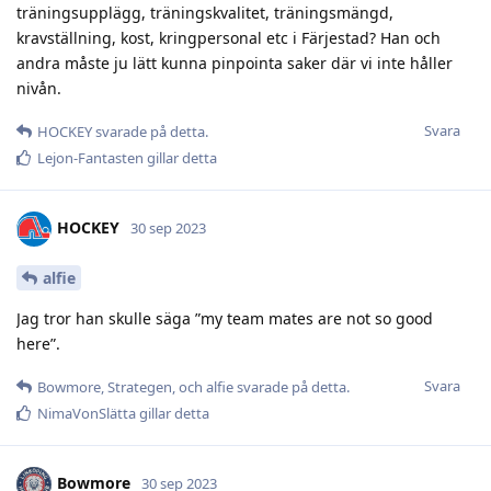
träningsupplägg, träningskvalitet, träningsmängd,
kravställning, kost, kringpersonal etc i Färjestad? Han och
andra måste ju lätt kunna pinpointa saker där vi inte håller
nivån.
Svara
HOCKEY
svarade på detta.
Lejon-Fantasten
gillar detta
HOCKEY
30 sep 2023
alfie
Jag tror han skulle säga ”my team mates are not so good
here”.
Svara
Bowmore
,
Strategen
, och
alfie
svarade på detta.
NimaVonSlätta
gillar detta
Bowmore
30 sep 2023