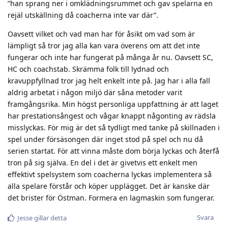
”han sprang ner i omklädningsrummet och gav spelarna en
rejäl utskällning då coacherna inte var där”.
Oavsett vilket och vad man har för åsikt om vad som är
lämpligt så tror jag alla kan vara överens om att det inte
fungerar och inte har fungerat på många år nu. Oavsett SC,
HC och coachstab. Skrämma folk till lydnad och
kravuppfyllnad tror jag helt enkelt inte på. Jag har i alla fall
aldrig arbetat i någon miljö där såna metoder varit
framgångsrika. Min högst personliga uppfattning är att laget
har prestationsångest och vågar knappt någonting av rädsla
misslyckas. För mig är det så tydligt med tanke på skillnaden i
spel under försäsongen där inget stod på spel och nu då
serien startat. För att vinna måste dom börja lyckas och återfå
tron på sig själva. En del i det är givetvis ett enkelt men
effektivt spelsystem som coacherna lyckas implementera så
alla spelare förstår och köper upplägget. Det är kanske där
det brister för Östman. Formera en lagmaskin som fungerar.
Svara
Jesse
gillar detta