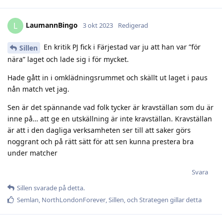
LaumannBingo
L
3 okt 2023
Redigerad
En kritik PJ fick i Färjestad var ju att han var ”för
Sillen
nära” laget och lade sig i för mycket.
Hade gått in i omklädningsrummet och skällt ut laget i paus
nån match vet jag.
Sen är det spännande vad folk tycker är kravställan som du är
inne på… att ge en utskällning är inte kravställan. Kravställan
är att i den dagliga verksamheten ser till att saker görs
noggrant och på rätt sätt för att sen kunna prestera bra
under matcher
Svara
Sillen
svarade på detta.
Semlan
,
NorthLondonForever
,
Sillen
, och
Strategen
gillar detta