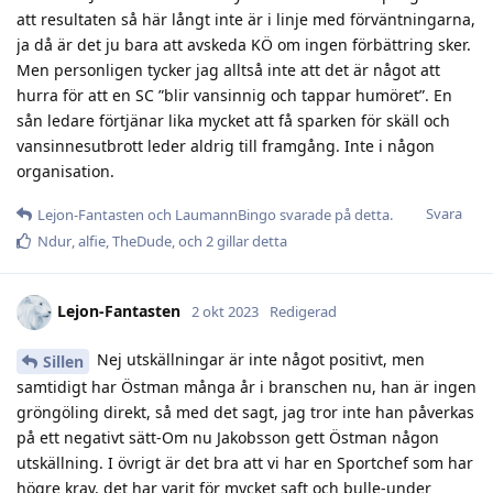
att resultaten så här långt inte är i linje med förväntningarna,
ja då är det ju bara att avskeda KÖ om ingen förbättring sker.
Men personligen tycker jag alltså inte att det är något att
hurra för att en SC ”blir vansinnig och tappar humöret”. En
sån ledare förtjänar lika mycket att få sparken för skäll och
vansinnesutbrott leder aldrig till framgång. Inte i någon
organisation.
Svara
Lejon-Fantasten
och
LaumannBingo
svarade på detta.
Ndur
,
alfie
,
TheDude
, och
2
gillar detta
Lejon-Fantasten
2 okt 2023
Redigerad
Nej utskällningar är inte något positivt, men
Sillen
samtidigt har Östman många år i branschen nu, han är ingen
gröngöling direkt, så med det sagt, jag tror inte han påverkas
på ett negativt sätt-Om nu Jakobsson gett Östman någon
utskällning. I övrigt är det bra att vi har en Sportchef som har
högre krav, det har varit för mycket saft och bulle-under