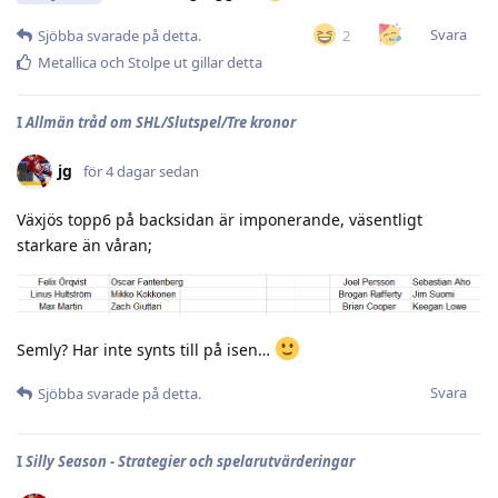
Svara
2
Sjöbba
svarade på detta.
Metallica
och
Stolpe ut
gillar detta
I
Allmän tråd om SHL/Slutspel/Tre kronor
jg
för 4 dagar sedan
Växjös topp6 på backsidan är imponerande, väsentligt
starkare än våran;
Semly? Har inte synts till på isen…
Svara
Sjöbba
svarade på detta.
I
Silly Season - Strategier och spelarutvärderingar