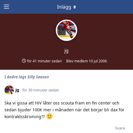
Inlägg
jg
för 41 minuter sedan
Blev medlem
10 jul 2006
I
Andra lags Silly Season
jg
för 39 minuter sedan
Ska vi gissa att HiV låter oss scouta fram en fin center och
sedan bjuder 100K mer i månaden när det börjar bli dax för
kontraktsskrivning??
Svara