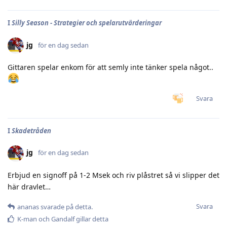
I
Silly Season - Strategier och spelarutvärderingar
jg
för en dag sedan
Gittaren spelar enkom för att semly inte tänker spela något..
Svara
I
Skadetråden
jg
för en dag sedan
Erbjud en signoff på 1-2 Msek och riv plåstret så vi slipper det
här dravlet…
Svara
ananas
svarade på detta.
K-man
och
Gandalf
gillar detta