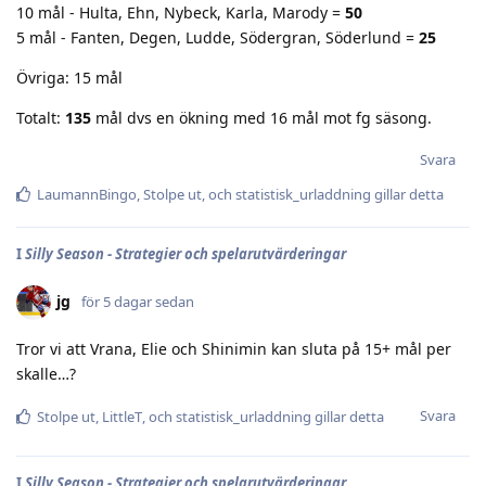
10 mål - Hulta, Ehn, Nybeck, Karla, Marody =
50
5 mål - Fanten, Degen, Ludde, Södergran, Söderlund =
25
Övriga: 15 mål
Totalt:
135
mål dvs en ökning med 16 mål mot fg säsong.
Svara
LaumannBingo
,
Stolpe ut
, och
statistisk_urladdning
gillar detta
I
Silly Season - Strategier och spelarutvärderingar
jg
för 5 dagar sedan
Tror vi att Vrana, Elie och Shinimin kan sluta på 15+ mål per
skalle…?
Svara
Stolpe ut
,
LittleT
, och
statistisk_urladdning
gillar detta
I
Silly Season - Strategier och spelarutvärderingar