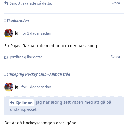
Svara
SargUt
svarade på detta.
I
Skadetråden
jg
för 3 dagar sedan
En Pajas! Räknar inte med honom denna säsong…
Svara
Jordfräs
gillar detta
I
Linköping Hockey Club - Allmän tråd
jg
för 3 dagar sedan
Jag har aldrig sett vitsen med att gå på
Kjellman
första ispasset.
Det är då hockeysäsongen drar igång…