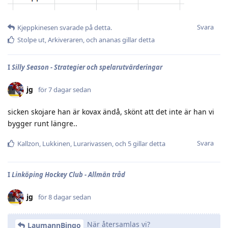
Svara
Kjeppkinesen
svarade på detta.
Stolpe ut
,
Arkiveraren
, och
ananas
gillar detta
I
Silly Season - Strategier och spelarutvärderingar
jg
för 7 dagar sedan
sicken skojare han är kovax ändå, skönt att det inte är han vi
bygger runt längre..
Svara
Kallzon
,
Lukkinen
,
Lurarivassen
, och
5
gillar detta
I
Linköping Hockey Club - Allmän tråd
jg
för 8 dagar sedan
När återsamlas vi?
LaumannBingo