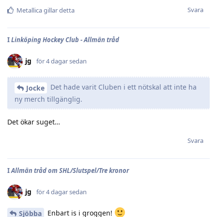
Svara
Metallica
gillar detta
I
Linköping Hockey Club - Allmän tråd
jg
för 4 dagar sedan
Det hade varit Cluben i ett nötskal att inte ha
Jocke
ny merch tillgänglig.
Det ökar suget…
Svara
I
Allmän tråd om SHL/Slutspel/Tre kronor
jg
för 4 dagar sedan
Enbart is i groggen!
Sjöbba