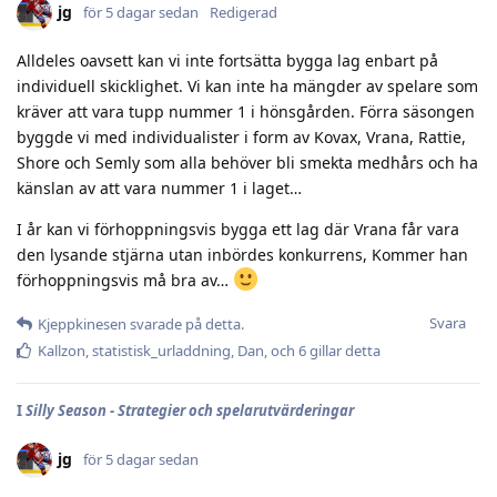
jg
för 5 dagar sedan
Redigerad
Alldeles oavsett kan vi inte fortsätta bygga lag enbart på
individuell skicklighet. Vi kan inte ha mängder av spelare som
kräver att vara tupp nummer 1 i hönsgården. Förra säsongen
byggde vi med individualister i form av Kovax, Vrana, Rattie,
Shore och Semly som alla behöver bli smekta medhårs och ha
känslan av att vara nummer 1 i laget…
I år kan vi förhoppningsvis bygga ett lag där Vrana får vara
den lysande stjärna utan inbördes konkurrens, Kommer han
förhoppningsvis må bra av…
Svara
Kjeppkinesen
svarade på detta.
Kallzon
,
statistisk_urladdning
,
Dan
, och
6
gillar detta
I
Silly Season - Strategier och spelarutvärderingar
jg
för 5 dagar sedan