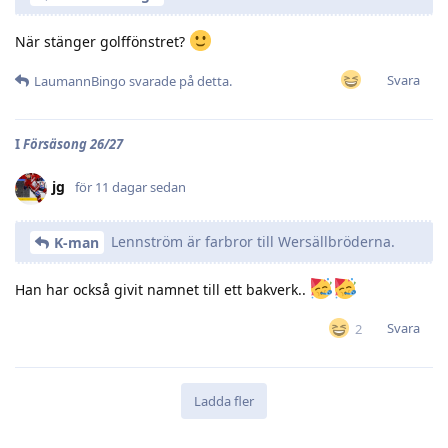
När stänger golffönstret?
Svara
LaumannBingo
svarade på detta.
I
Försäsong 26/27
jg
för 11 dagar sedan
Lennström är farbror till Wersällbröderna.
K-man
Han har också givit namnet till ett bakverk..
Svara
2
Ladda fler