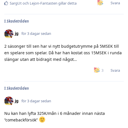
Svara
SargUt
och
Lejon-Fantasten
gillar detta
I
Skadetråden
jg
för 3 dagar sedan
2 säsonger till sen har vi nytt budgetutrymme på 5MSEK till
en spelare som spelar. Då har han kostat oss 15MSEK i runda
slängar utan att bidragit med något…
Svara
3
I
Skadetråden
jg
för 3 dagar sedan
Nu kan han lyfta 325K/mån i 6 månader innan nästa
“comebackförsök”