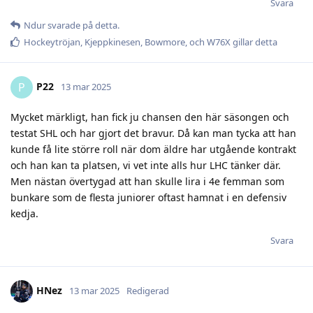
Svara
Ndur
svarade på detta.
Hockeytröjan
,
Kjeppkinesen
,
Bowmore
, och
W76X
gillar detta
P22
P
13 mar 2025
Mycket märkligt, han fick ju chansen den här säsongen och
testat SHL och har gjort det bravur. Då kan man tycka att han
kunde få lite större roll när dom äldre har utgående kontrakt
och han kan ta platsen, vi vet inte alls hur LHC tänker där.
Men nästan övertygad att han skulle lira i 4e femman som
bunkare som de flesta juniorer oftast hamnat i en defensiv
kedja.
Svara
HNez
13 mar 2025
Redigerad