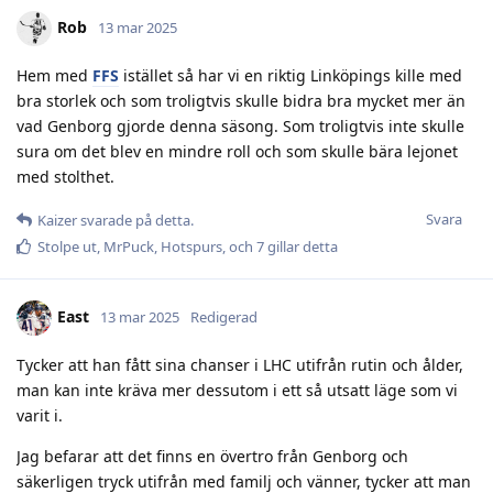
Rob
13 mar 2025
Hem med
FFS
istället så har vi en riktig Linköpings kille med
bra storlek och som troligtvis skulle bidra bra mycket mer än
vad Genborg gjorde denna säsong. Som troligtvis inte skulle
sura om det blev en mindre roll och som skulle bära lejonet
med stolthet.
Svara
Kaizer
svarade på detta.
Stolpe ut
,
MrPuck
,
Hotspurs
, och
7
gillar detta
East
13 mar 2025
Redigerad
Tycker att han fått sina chanser i LHC utifrån rutin och ålder,
man kan inte kräva mer dessutom i ett så utsatt läge som vi
varit i.
Jag befarar att det finns en övertro från Genborg och
säkerligen tryck utifrån med familj och vänner, tycker att man