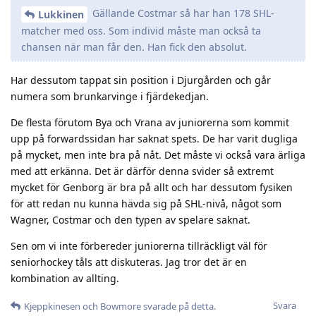
Gällande Costmar så har han 178 SHL-
Lukkinen
matcher med oss. Som individ måste man också ta
chansen när man får den. Han fick den absolut.
Har dessutom tappat sin position i Djurgården och går
numera som brunkarvinge i fjärdekedjan.
De flesta förutom Bya och Vrana av juniorerna som kommit
upp på forwardssidan har saknat spets. De har varit dugliga
på mycket, men inte bra på nåt. Det måste vi också vara ärliga
med att erkänna. Det är därför denna svider så extremt
mycket för Genborg är bra på allt och har dessutom fysiken
för att redan nu kunna hävda sig på SHL-nivå, något som
Wagner, Costmar och den typen av spelare saknat.
Sen om vi inte förbereder juniorerna tillräckligt väl för
seniorhockey tåls att diskuteras. Jag tror det är en
kombination av allting.
Svara
Kjeppkinesen
och
Bowmore
svarade på detta.