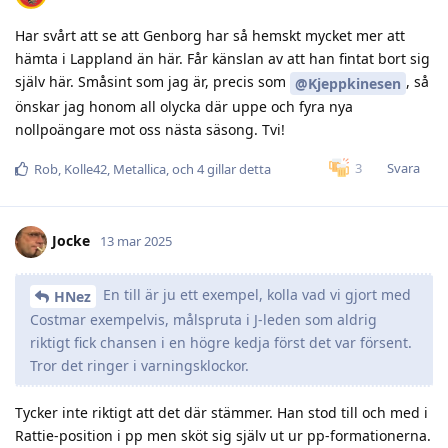
Har svårt att se att Genborg har så hemskt mycket mer att
hämta i Lappland än här. Får känslan av att han fintat bort sig
själv här. Småsint som jag är, precis som
, så
@Kjeppkinesen
önskar jag honom all olycka där uppe och fyra nya
nollpoängare mot oss nästa säsong. Tvi!
Svara
3
Rob
,
Kolle42
,
Metallica
, och
4
gillar detta
Jocke
13 mar 2025
En till är ju ett exempel, kolla vad vi gjort med
HNez
Costmar exempelvis, målspruta i J-leden som aldrig
riktigt fick chansen i en högre kedja först det var försent.
Tror det ringer i varningsklockor.
Tycker inte riktigt att det där stämmer. Han stod till och med i
Rattie-position i pp men sköt sig själv ut ur pp-formationerna.