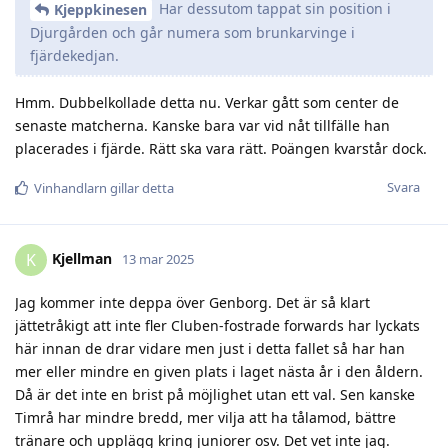
Har dessutom tappat sin position i
Kjeppkinesen
Djurgården och går numera som brunkarvinge i
fjärdekedjan.
Hmm. Dubbelkollade detta nu. Verkar gått som center de
senaste matcherna. Kanske bara var vid nåt tillfälle han
placerades i fjärde. Rätt ska vara rätt. Poängen kvarstår dock.
Svara
Vinhandlarn
gillar detta
Kjellman
K
13 mar 2025
Jag kommer inte deppa över Genborg. Det är så klart
jättetråkigt att inte fler Cluben-fostrade forwards har lyckats
här innan de drar vidare men just i detta fallet så har han
mer eller mindre en given plats i laget nästa år i den åldern.
Då är det inte en brist på möjlighet utan ett val. Sen kanske
Timrå har mindre bredd, mer vilja att ha tålamod, bättre
tränare och upplägg kring juniorer osv. Det vet inte jag.