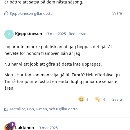
är bättre att satsa på dem nästa säsong.
Svara
Kjeppkinesen
gillar detta
Kjeppkinesen
K
13 mar 2025
Redigerad
Jag är inte mindre patetisk än att jag hoppas det går åt
helvete för honom framöver. Sån är jag!
Nu har vi ett jobb att göra så detta inte upprepas.
Men.. Hur fan kan man vilja gå till Timrå? Helt efterblivet ju.
Timrå har ju inte fostrat en enda duglig junior de senaste
åren.
Svara
4
4
Metallica
,
Dan
,
K-man
, och
6
gillar detta
Lukkinen
13 mar 2025