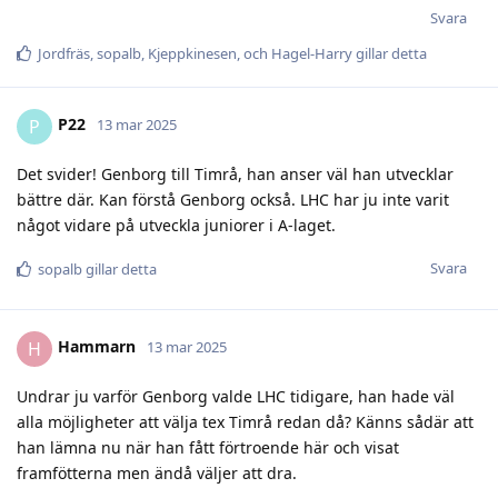
Svara
Jordfräs
,
sopalb
,
Kjeppkinesen
, och
Hagel-Harry
gillar detta
P22
P
13 mar 2025
Det svider! Genborg till Timrå, han anser väl han utvecklar
bättre där. Kan förstå Genborg också. LHC har ju inte varit
något vidare på utveckla juniorer i A-laget.
Svara
sopalb
gillar detta
Hammarn
H
13 mar 2025
Undrar ju varför Genborg valde LHC tidigare, han hade väl
alla möjligheter att välja tex Timrå redan då? Känns sådär att
han lämna nu när han fått förtroende här och visat
framfötterna men ändå väljer att dra.