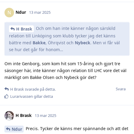
Ndur
N
13 mar 2025
Och om han inte känner någon särskild
H Brask
relation till Linköping som klubb tycker jag det känns
bättre med
Bakke
, Öhrqvist och
Nybeck
. Men vi får väl
se hur det går för honom…
Om inte Genborg, som kom hit som 15-åring och gjort tre
säsonger här, inte känner någon relation till LHC vore det väl
märkligt om Bakke Olsen och Nybeck gör det?
Svara
H Brask
svarade på detta.
Lurarivassen
gillar detta
H Brask
13 mar 2025
Precis. Tycker de känns mer spännande och att det
Ndur