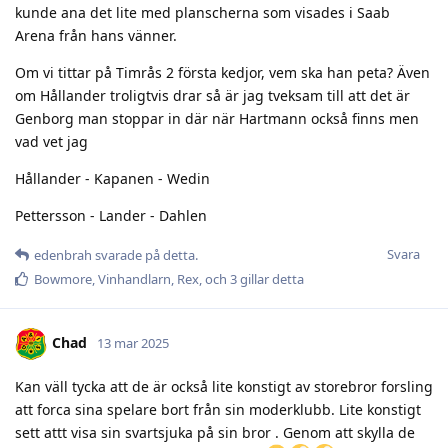
kunde ana det lite med planscherna som visades i Saab
Arena från hans vänner.
Om vi tittar på Timrås 2 första kedjor, vem ska han peta? Även
om Hållander troligtvis drar så är jag tveksam till att det är
Genborg man stoppar in där när Hartmann också finns men
vad vet jag
Hållander - Kapanen - Wedin
Pettersson - Lander - Dahlen
Svara
edenbrah
svarade på detta.
Bowmore
,
Vinhandlarn
,
Rex
, och
3
gillar detta
Chad
13 mar 2025
Kan väll tycka att de är också lite konstigt av storebror forsling
att forca sina spelare bort från sin moderklubb. Lite konstigt
sett attt visa sin svartsjuka på sin bror . Genom att skylla de