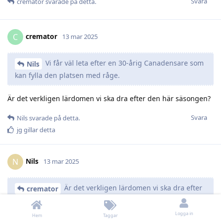
Svara
cremator
svarade på detta.
cremator
C
13 mar 2025
Vi får väl leta efter en 30-årig Canadensare som
Nils
kan fylla den platsen med råge.
Är det verkligen lärdomen vi ska dra efter den här säsongen?
Svara
Nils
svarade på detta.
jg
gillar detta
Nils
N
13 mar 2025
Är det verkligen lärdomen vi ska dra efter
cremator
den här säsongen?
Logga in
Hem
Taggar