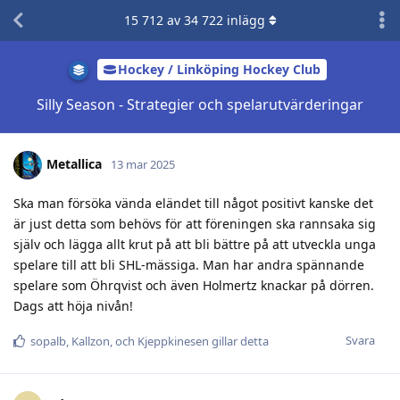
15 712
av
34 722
inlägg
Hockey / Linköping Hockey Club
Silly Season - Strategier och spelarutvärderingar
Metallica
13 mar 2025
Ska man försöka vända eländet till något positivt kanske det
är just detta som behövs för att föreningen ska rannsaka sig
själv och lägga allt krut på att bli bättre på att utveckla unga
spelare till att bli SHL-mässiga. Man har andra spännande
spelare som Öhrqvist och även Holmertz knackar på dörren.
Dags att höja nivån!
Svara
sopalb
,
Kallzon
, och
Kjeppkinesen
gillar detta