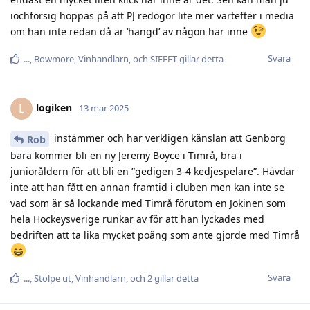
iochförsig hoppas på att PJ redogör lite mer vartefter i media
om han inte redan då är ‘hängd’ av någon här inne
Svara
.​.​.​
,
Bowmore
,
Vinhandlarn
, och
SIFFET
gillar detta
logiken
L
13 mar 2025
instämmer och har verkligen känslan att Genborg
Rob
bara kommer bli en ny Jeremy Boyce i Timrå, bra i
junioråldern för att bli en ”gedigen 3-4 kedjespelare”. Hävdar
inte att han fått en annan framtid i cluben men kan inte se
vad som är så lockande med Timrå förutom en Jokinen som
hela Hockeysverige runkar av för att han lyckades med
bedriften att ta lika mycket poäng som ante gjorde med Timrå
Svara
.​.​.​
,
Stolpe ut
,
Vinhandlarn
, och
2
gillar detta