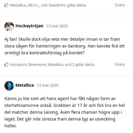
Svara
Metallica
,
Alb1n_
, och
Swedinho
gillar detta
Hockeytröjan
13 mar 2025
Aj fan! Skulle dock vilja veta mer detaljer innan vi tar fram
stora sågen för hanteringen av Genborg. Han kanske fick ett
orimligt bra kontraktsförslag på bordet?
Svara
Hotspurs
,
Bowmore
,
Metallica
, och
2
gillar detta
Metallica
13 mar 2025
Känns ju lite som att hans agent har fått någon form av
storhetsvansinne också. Grabben är 17 år och fick lira en hel
del matcher denna säsong. Även flera chanser högre upp i
laget. Det går inte stressa fram denna typ av utveckling
heller.