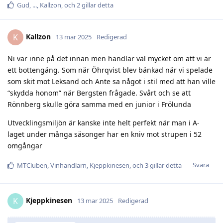
Gud
,
.​.​.​
,
Kallzon
, och
2
gillar detta
Kallzon
K
13 mar 2025
Redigerad
Ni var inne på det innan men handlar väl mycket om att vi är
ett bottengäng. Som när Öhrqvist blev bänkad när vi spelade
som skit mot Leksand och Ante sa något i stil med att han ville
“skydda honom” när Bergsten frågade. Svårt och se att
Rönnberg skulle göra samma med en junior i Frölunda
Utvecklingsmiljön är kanske inte helt perfekt när man i A-
laget under många säsonger har en kniv mot strupen i 52
omgångar
Svara
MTCluben
,
Vinhandlarn
,
Kjeppkinesen
, och
3
gillar detta
Kjeppkinesen
K
13 mar 2025
Redigerad