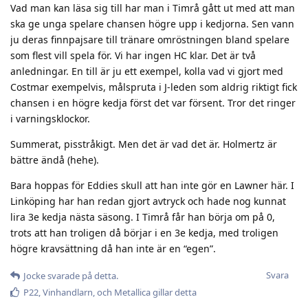
Vad man kan läsa sig till har man i Timrå gått ut med att man
ska ge unga spelare chansen högre upp i kedjorna. Sen vann
ju deras finnpajsare till tränare omröstningen bland spelare
som flest vill spela för. Vi har ingen HC klar. Det är två
anledningar. En till är ju ett exempel, kolla vad vi gjort med
Costmar exempelvis, målspruta i J-leden som aldrig riktigt fick
chansen i en högre kedja först det var försent. Tror det ringer
i varningsklockor.
Summerat, pisstråkigt. Men det är vad det är. Holmertz är
bättre ändå (hehe).
Bara hoppas för Eddies skull att han inte gör en Lawner här. I
Linköping har han redan gjort avtryck och hade nog kunnat
lira 3e kedja nästa säsong. I Timrå får han börja om på 0,
trots att han troligen då börjar i en 3e kedja, med troligen
högre kravsättning då han inte är en “egen”.
Svara
Jocke
svarade på detta.
P22
,
Vinhandlarn
, och
Metallica
gillar detta