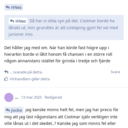
HNez
Då har vi olika syn på det. Costmar borde ha
HNez
lånats ut, min grundtes är att Linköping gjort fel val med
juniorer imo.
Det håller jag med om. När han körde fast högre upp i
hierarkin borde vi låtit honom få chansen i en större roll
någon annanstans istället för grinda i tredje och fjärde
Svara
.​.​.​
svarade på detta.
Vinhandlarn
gillar detta
.​.​.​
.
13 mar 2025
Redigerad
jag kanske minns helt fel, men jag har precis för
Jocke
mig att jag läst någonstans att Costmar själv verkligen inte
ville lånas ut i det skedet..? Kanske jag som minns fel eller