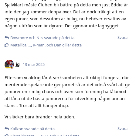
Självklart måste Cluben bli bättre på detta men just Eddie är
inte den jag kommer deppa över. Det är dock tråkigt att en
egen junior, som dessutom är billig, nu behöver ersättas av
någon utifrån som är dyrare. Det gynnar inte lagbygget.
Svara
Bowmore
och
Nils
svarade på detta.
Metallica
,
.​.​.​
,
K-man
, och
Dan
gillar detta
jg
13 mar 2025
Eftersom vi aldrig får A-verksamheten att riktigt fungera, där
meriterade spelare inte ger järnet så är det också svårt att ge
juniorer en rimlig chans och även som förening ha tålamod
att låna ut de bästa juniorerna för utveckling någon annan
stans.. Tror att allt hänger ihop.
Vi släcker bara bränder hela tiden.
Svara
Kallzon
svarade på detta.