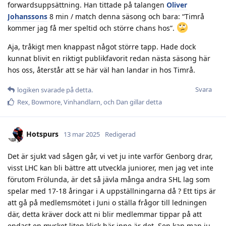
forwardsuppsättning. Han tittade på talangen
Oliver
Johanssons
8 min / match denna säsong och bara: “Timrå
kommer jag få mer speltid och större chans hos”.
Aja, tråkigt men knappast något större tapp. Hade dock
kunnat blivit en riktigt publikfavorit redan nästa säsong här
hos oss, återstår att se här väl han landar in hos Timrå.
Svara
logiken
svarade på detta.
Rex
,
Bowmore
,
Vinhandlarn
, och
Dan
gillar detta
Hotspurs
13 mar 2025
Redigerad
Det är sjukt vad sågen går, vi vet ju inte varför Genborg drar,
visst LHC kan bli bättre att utveckla juniorer, men jag vet inte
förutom Frölunda, är det så jävla många andra SHL lag som
spelar med 17-18 åringar i A uppställningarna då ? Ett tips är
att gå på medlemsmötet i Juni o ställa frågor till ledningen
där, detta kräver dock att ni blir medlemmar tippar på att
endast en mycket liten klick här inne är det. Sen kan man ju