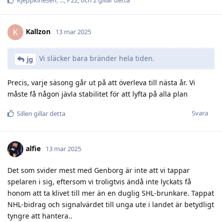
Kjeppkinesen
,
.​.​.​
,
P22
, och
2
gillar detta
Kallzon
K
13 mar 2025
Vi släcker bara bränder hela tiden.
jg
Precis, varje säsong går ut på att överleva till nästa år. Vi
måste få någon jävla stabilitet för att lyfta på alla plan
Svara
Sillen
gillar detta
alfie
13 mar 2025
Det som svider mest med Genborg är inte att vi tappar
spelaren i sig, eftersom vi troligtvis ändå inte lyckats få
honom att ta klivet till mer än en duglig SHL-brunkare. Tappat
NHL-bidrag och signalvärdet till unga ute i landet är betydligt
tyngre att hantera..