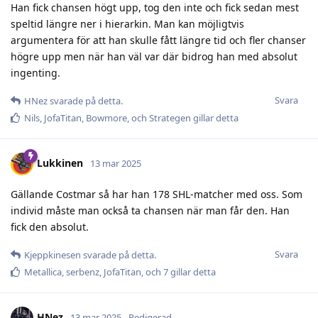
Han fick chansen högt upp, tog den inte och fick sedan mest
speltid längre ner i hierarkin. Man kan möjligtvis
argumentera för att han skulle fått längre tid och fler chanser
högre upp men när han väl var där bidrog han med absolut
ingenting.
Svara
HNez
svarade på detta.
Nils
,
JofaTitan
,
Bowmore
, och
Strategen
gillar detta
Lukkinen
13 mar 2025
Gällande Costmar så har han 178 SHL-matcher med oss. Som
individ måste man också ta chansen när man får den. Han
fick den absolut.
Svara
Kjeppkinesen
svarade på detta.
Metallica
,
serbenz
,
JofaTitan
, och
7
gillar detta
HNez
13 mar 2025
Redigerad