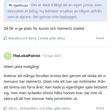
Det är dock tråkigt att en egen junior, som
Kjellman
dessutom är billig, nu behöver ersättas av någon utifrån
som är dyrare. Det gynnar inte lagbygget.
Då får vi ge plats för Aunes och Holmertz istället.
Svara
Metallica
och
Barry_Carlisle
gillar detta
TheLokalPatriot
T
13 mar 2025
Vilken jävla motgång!
Noterar att många försöker brösta den genom att tänka att vi
minsann har Holmertz. Glöm inte att han var millimeter ifrån
att lämna oss förra året. Han hade ju egentligen själv bestämt
sig, men man lyckades tillslut hålla honom kvar. Var inte så
säkra på att han stannar hela juniortiden ut.
Svara
Alb1n_
,
Vinhandlarn
, och
Sillen
gillar detta