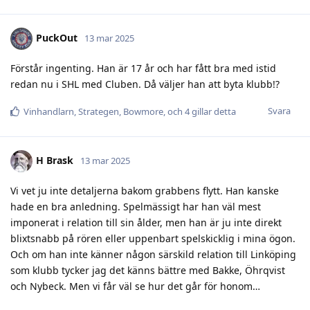
PuckOut
13 mar 2025
Förstår ingenting. Han är 17 år och har fått bra med istid
redan nu i SHL med Cluben. Då väljer han att byta klubb!?
Svara
Vinhandlarn
,
Strategen
,
Bowmore
, och
4
gillar detta
H Brask
13 mar 2025
Vi vet ju inte detaljerna bakom grabbens flytt. Han kanske
hade en bra anledning. Spelmässigt har han väl mest
imponerat i relation till sin ålder, men han är ju inte direkt
blixtsnabb på rören eller uppenbart spelskicklig i mina ögon.
Och om han inte känner någon särskild relation till Linköping
som klubb tycker jag det känns bättre med Bakke, Öhrqvist
och Nybeck. Men vi får väl se hur det går för honom…