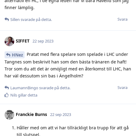
alternativ en HC, i de egna leden har vi bara Hävelid som jag
finner lämplig.
Svara
Sillen
svarade på detta.
SIFFET
22 sep 2023
Pratat med flera spelare som spelade i LHC under
HNez
Tangnes som beskrivit han som den bästa tränaren de haft!
Tror som du att det är omöjligt med en återkomst till LHC, han
har väl dessutom sin bas i Ängelholm?
Svara
LaumannBingo
svarade på detta.
Nils
gillar detta
Franckie Burns
22 sep 2023
Håller med om att vi har tillräckligt bra trupp för att gå
till slutspel.