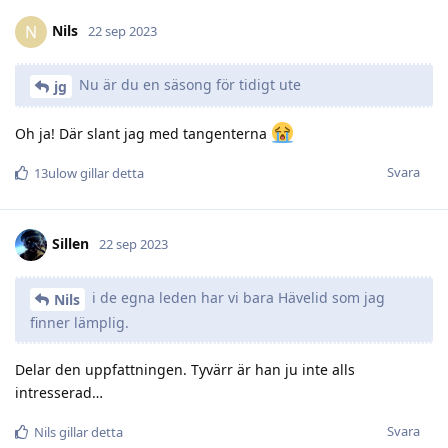
Nils
N
22 sep 2023
Nu är du en säsong för tidigt ute
jg
Oh ja! Där slant jag med tangenterna
Svara
13ulow
gillar detta
Sillen
22 sep 2023
i de egna leden har vi bara Hävelid som jag
Nils
finner lämplig.
Delar den uppfattningen. Tyvärr är han ju inte alls
intresserad…
Svara
Nils
gillar detta