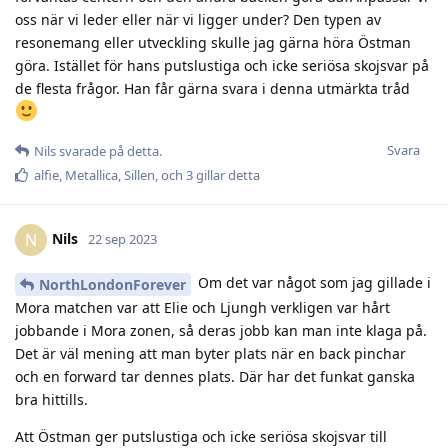
oss när vi leder eller när vi ligger under? Den typen av
resonemang eller utveckling skulle jag gärna höra Östman
göra. Istället för hans putslustiga och icke seriösa skojsvar på
de flesta frågor. Han får gärna svara i denna utmärkta tråd
Svara
Nils
svarade på detta.
alfie
,
Metallica
,
Sillen
, och
3
gillar detta
Nils
N
22 sep 2023
Om det var något som jag gillade i
NorthLondonForever
Mora matchen var att Elie och Ljungh verkligen var hårt
jobbande i Mora zonen, så deras jobb kan man inte klaga på.
Det är väl mening att man byter plats när en back pinchar
och en forward tar dennes plats. Där har det funkat ganska
bra hittills.
Att Östman ger putslustiga och icke seriösa skojsvar till