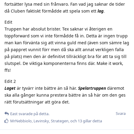
fortsätter lysa med sin frånvaro. Fan vad jag saknar de tider
då Cluben faktiskt förmådde att spela som ett
lag
.
Edit
Truppen har absolut brister. Tex saknar vi återigen en
toppforward som vi inte förmådde få in. Detta är ingen trupp
man kan förvänta sig att vinna guld med (även som sämre lag
på pappret vunnit förr men då ska allt annat verkligen falla
på plats) men den är definitivt tillräckligt bra för att ta sig till
slutspel. De viktiga komponenterna finns där. Make it work,
ffs!
Edit 2
Laget
är tyvärr inte bättre än så här.
Spelartruppen
däremot
ska alla gånger kunna prestera bättre än så här om den ges
rätt förutsättningar att göra det.
Svara
East
svarade på detta.
MrNebbiolo
,
Levinsky
,
Strategen
, och
13
gillar detta