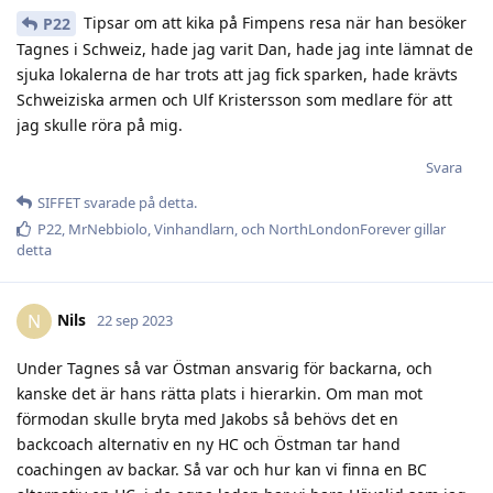
Tipsar om att kika på Fimpens resa när han besöker
P22
Tagnes i Schweiz, hade jag varit Dan, hade jag inte lämnat de
sjuka lokalerna de har trots att jag fick sparken, hade krävts
Schweiziska armen och Ulf Kristersson som medlare för att
jag skulle röra på mig.
Svara
SIFFET
svarade på detta.
P22
,
MrNebbiolo
,
Vinhandlarn
, och
NorthLondonForever
gillar
detta
Nils
N
22 sep 2023
Under Tagnes så var Östman ansvarig för backarna, och
kanske det är hans rätta plats i hierarkin. Om man mot
förmodan skulle bryta med Jakobs så behövs det en
backcoach alternativ en ny HC och Östman tar hand
coachingen av backar. Så var och hur kan vi finna en BC