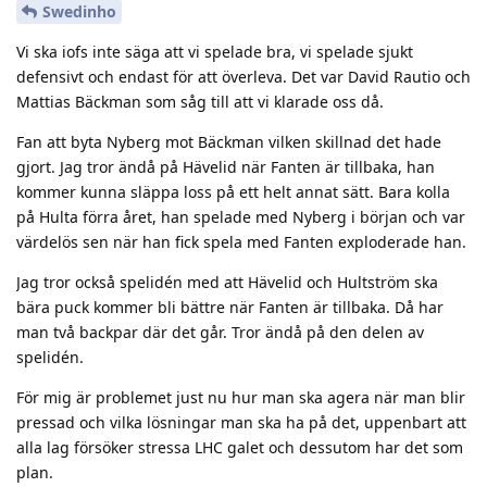
Swedinho
Vi ska iofs inte säga att vi spelade bra, vi spelade sjukt
defensivt och endast för att överleva. Det var David Rautio och
Mattias Bäckman som såg till att vi klarade oss då.
Fan att byta Nyberg mot Bäckman vilken skillnad det hade
gjort. Jag tror ändå på Hävelid när Fanten är tillbaka, han
kommer kunna släppa loss på ett helt annat sätt. Bara kolla
på Hulta förra året, han spelade med Nyberg i början och var
värdelös sen när han fick spela med Fanten exploderade han.
Jag tror också spelidén med att Hävelid och Hultström ska
bära puck kommer bli bättre när Fanten är tillbaka. Då har
man två backpar där det går. Tror ändå på den delen av
spelidén.
För mig är problemet just nu hur man ska agera när man blir
pressad och vilka lösningar man ska ha på det, uppenbart att
alla lag försöker stressa LHC galet och dessutom har det som
plan.