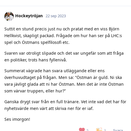
Hockeytröjan
22 sep 2023
Suttit en stund precis just nu och pratat med en viss Björn
Hellkvist, skapligt packad. Frågade om hur han ser på LHC:s
spel och Östmans spelfilosofi etc.
Svaren var otroligt slipade och det var ungefär som att fråga
en politiker, trots hans fyllenivå.
Summerat vägrade han svara utläggande eller ens
överhuvudtaget på frågan. Men sa: ”Östman är guld. Ni ska
vara jävligt glada att ni har Östman. Men det är inte Östman
som värvar truppen, eller hur?”
Ganska drygt svar från en full tränare. Vet inte vad det har för
nyhetsvärde men värt att skriva ner för er iaf.
Ses imorgon!
Svara
5
3