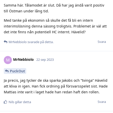
Samma här. Tålamodet är slut. Då har jag ändå varit positiv
till Östman under lång tid.
Med tanke på ekonomin så skulle det få bli en intern
interimslösning denna säsong troligtvis. Problemet är väl att
det inte finns nån potentiell HC internt. Hävelid?
Svara
MrNebbiolo
svarade på detta.
MrNebbiolo
M
22 sep 2023
PuckOut
Ja precis, jag tycker de ska sparka Jakobs och ”tvinga” Hävelid
att kliva in igen. Han fick ordning på försvarsspelet sist. Hade
Mattias inte varit i laget hade han redan haft den rollen.
Svara
Nils
gillar detta