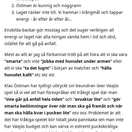
Östman är kunnig och noggrann
Laget räcker inte till. Vi hamnar i trångmål och tappar
energi - år efter år efter år…
Enskilda backar gör misstag och det suger verkligen all
energi ur laget när alla tvingas vända hem i tid och otid,
istället för att gå på anfall.
Mest av allt är jag så förbannat trött på att höra att vi ska vara
“smarta”
och inte
“jobba med huvudet under armen”
eller
att vi ska
“ta det lugnt”
i början av matcher och
“hålla
huvudet kallt”
etc etc etc
Klas Östman har tydligt uttryckt sin beundran över Växjös
spel så vi vet att han förespråkar ett tråkigt spel där man
“inte går på anfall hela tiden”
och
“avvaktar lite”
och
“gör
smarta bedömningar över när man ska gå framåt och när
man ska hålla kvar i pucken lite”
osv osv. Problemet är att
det här tråkiga spelet blir totalt jävla pannkaka om man inte
har Växjös budget och kan värva in extremt puckskickliga