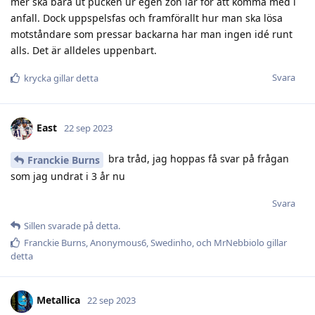
mer ska bära ut pucken ur egen zon iår för att komma med i
anfall. Dock uppspelsfas och framförallt hur man ska lösa
motståndare som pressar backarna har man ingen idé runt
alls. Det är alldeles uppenbart.
Svara
krycka
gillar detta
East
22 sep 2023
bra tråd, jag hoppas få svar på frågan
Franckie Burns
som jag undrat i 3 år nu
Svara
Sillen
svarade på detta.
Franckie Burns
,
Anonymous6
,
Swedinho
, och
MrNebbiolo
gillar
detta
Metallica
22 sep 2023