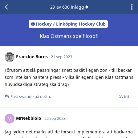
29
av
630
inlägg
Hockey / Linköping Hockey Club
Klas Östmans spelfilosofi
Franckie Burns
21 sep 2023
Förutom att slå passningar snett bakåt i egen zon - till backar
som inte kan hantera press - vilka är egentligen Klas Östmans
huvudsakliga strategiska drag?
Svara
East
svarade på detta.
MrNebbiolo
M
22 sep 2023
Jag tycker det märks att de försökt implementera att backarna