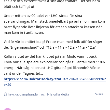
spelare och extremt taktiskt skickliga tränare. Det ser bara
blött och taffligt ut.
Under mitten av 00-talet var LHC kända för sina
spelvändningar. Man stack omedelbart på anfall oh man kom
brett flygande över linjerna för att sen attackera kassen när
man kom in i anfallszon.
Vad är vår identitet idag? Pratar man med folk utifrån säger
de: “Ingenmansland” och “12:a - 11:a - 12:a - 11:a - 12:a”
Kolla i slutet av det här klippet på när Modo vunnit puck.
Kolla hur alla spelare exploderar och går till anfall med 110%
energi. När såg ni senast LHC göra något liknande? Måste
varit under Tagnes tid…
https://x.com/DoktorHockey/status/1704913676354859126?
s=20
Svara
krycka
,
damphunden
, och
Nils
gillar detta