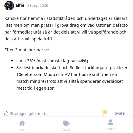
alfie
23 sep 2023
Kanske hör hemma i statistiktråden och underlaget är såklart
litet men om man pratar i grova drag om vad Östman defacto
har förmedlat utåt så är det dels att vi vill va spelförande och
dels att vi vill spela tufft.
Efter 3 matcher har vi:
corsi 36% (näst sämsta lag har 44%)
8e flest blockade skott och 8e flest tacklingar (i praktiken
10e eftersom Modo och HV har högre snitt men en
match mindre) trots att vi alltså spenderar överlägset
mest tid i egen zon
Svara
Strategen
gillar detta
Logga in
Hem
Taggar