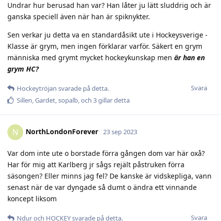
Undrar hur berusad han var? Han låter ju lätt sluddrig och är
ganska speciell även när han är spiknykter.
Sen verkar ju detta va en standardåsikt ute i Hockeysverige -
Klasse är grym, men ingen förklarar varför. Säkert en grym
människa med grymt mycket hockeykunskap men
är han en
grym HC?
Svara
Hockeytröjan
svarade på detta.
Sillen
,
Gardet
,
sopalb
, och
3
gillar detta
NorthLondonForever
N
23 sep 2023
Var dom inte ute o borstade förra gången dom var här oxå?
Har för mig att Karlberg jr sågs rejält påstruken förra
säsongen? Eller minns jag fel? De kanske är vidskepliga, vann
senast när de var dyngade så dumt o ändra ett vinnande
koncept liksom
Svara
Ndur
och
HOCKEY
svarade på detta.