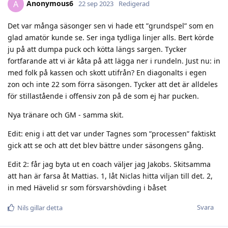
Anonymous6
A
22 sep 2023
Redigerad
Det var många säsonger sen vi hade ett ”grundspel” som en
glad amatör kunde se. Ser inga tydliga linjer alls. Bert körde
ju på att dumpa puck och kötta längs sargen. Tycker
fortfarande att vi är kåta på att lägga ner i rundeln. Just nu: in
med folk på kassen och skott utifrån? En diagonalts i egen
zon och inte 22 som förra säsongen. Tycker att det är alldeles
för stillastående i offensiv zon på de som ej har pucken.
Nya tränare och GM - samma skit.
Edit: enig i att det var under Tagnes som ”processen” faktiskt
gick att se och att det blev bättre under säsongens gång.
Edit 2: får jag byta ut en coach väljer jag Jakobs. Skitsamma
att han är farsa åt Mattias. 1, låt Niclas hitta viljan till det. 2,
in med Hävelid sr som försvarshövding i båset
Svara
Nils
gillar detta