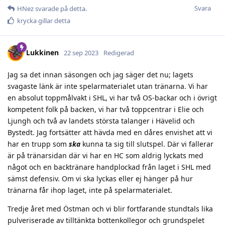
Svara
HNez
svarade på detta.
krycka
gillar detta
Lukkinen
22 sep 2023
Redigerad
Jag sa det innan säsongen och jag säger det nu; lagets
svagaste länk är inte spelarmaterialet utan tränarna. Vi har
en absolut toppmålvakt i SHL, vi har två OS-backar och i övrigt
kompetent folk på backen, vi har två toppcentrar i Elie och
Ljungh och två av landets största talanger i Hävelid och
Bystedt. Jag fortsätter att hävda med en dåres envishet att vi
har en trupp som
ska
kunna ta sig till slutspel. Där vi fallerar
är på tränarsidan där vi har en HC som aldrig lyckats med
något och en backtränare handplockad från laget i SHL med
sämst defensiv. Om vi ska lyckas eller ej hänger på hur
tränarna får ihop laget, inte på spelarmaterialet.
Tredje året med Östman och vi blir fortfarande stundtals lika
pulveriserade av tilltänkta bottenkollegor och grundspelet