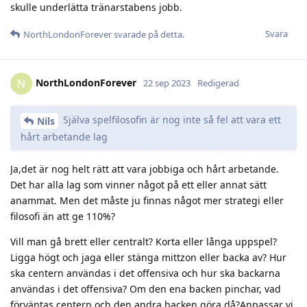
skulle underlätta tränarstabens jobb.
Svara
NorthLondonForever
svarade på detta.
NorthLondonForever
N
22 sep 2023
Redigerad
Själva spelfilosofin är nog inte så fel att vara ett
Nils
hårt arbetande lag
Ja,det är nog helt rätt att vara jobbiga och hårt arbetande.
Det har alla lag som vinner något på ett eller annat sätt
anammat. Men det måste ju finnas något mer strategi eller
filosofi än att ge 110%?
Vill man gå brett eller centralt? Korta eller långa uppspel?
Ligga högt och jaga eller stänga mittzon eller backa av? Hur
ska centern användas i det offensiva och hur ska backarna
användas i det offensiva? Om den ena backen pinchar, vad
förväntas centern och den andra backen göra då?Anpassar vi