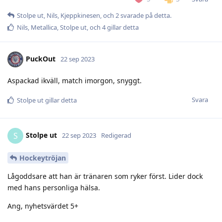
Stolpe ut
,
Nils
,
Kjeppkinesen
, och
2
svarade på detta.
Nils
,
Metallica
,
Stolpe ut
, och
4
gillar detta
PuckOut
22 sep 2023
Aspackad ikväll, match imorgon, snyggt.
Svara
Stolpe ut
gillar detta
Stolpe ut
S
22 sep 2023
Redigerad
Hockeytröjan
Lågoddsare att han är tränaren som ryker först. Lider dock
med hans personliga hälsa.
Ang, nyhetsvärdet 5+