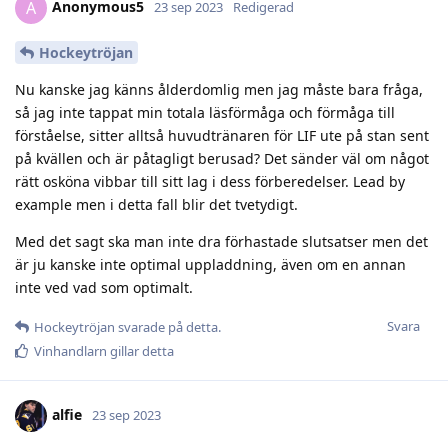
Anonymous5
A
23 sep 2023
Redigerad
Hockeytröjan
Nu kanske jag känns ålderdomlig men jag måste bara fråga,
så jag inte tappat min totala läsförmåga och förmåga till
förståelse, sitter alltså huvudtränaren för LIF ute på stan sent
på kvällen och är påtagligt berusad? Det sänder väl om något
rätt osköna vibbar till sitt lag i dess förberedelser. Lead by
example men i detta fall blir det tvetydigt.
Med det sagt ska man inte dra förhastade slutsatser men det
är ju kanske inte optimal uppladdning, även om en annan
inte ved vad som optimalt.
Svara
Hockeytröjan
svarade på detta.
Vinhandlarn
gillar detta
alfie
23 sep 2023