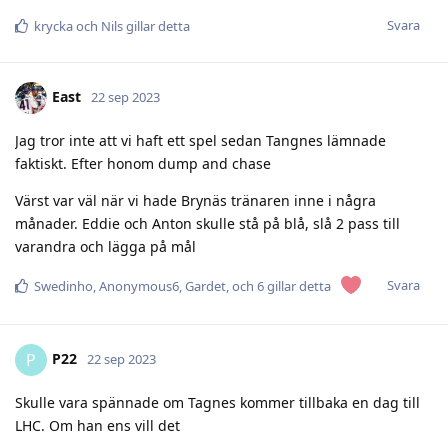
Svara
krycka
och
Nils
gillar detta
East
22 sep 2023
Jag tror inte att vi haft ett spel sedan Tangnes lämnade
faktiskt. Efter honom dump and chase
Värst var väl när vi hade Brynäs tränaren inne i några
månader. Eddie och Anton skulle stå på blå, slå 2 pass till
varandra och lägga på mål
Svara
Swedinho
,
Anonymous6
,
Gardet
, och
6
gillar detta
P22
P
22 sep 2023
Skulle vara spännade om Tagnes kommer tillbaka en dag till
LHC. Om han ens vill det