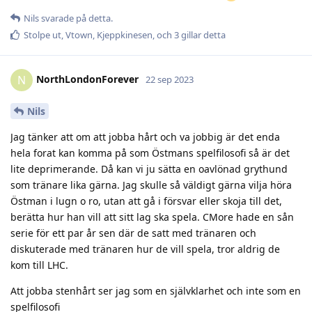
Nils
svarade på detta.
Stolpe ut
,
Vtown
,
Kjeppkinesen
, och
3
gillar detta
NorthLondonForever
N
22 sep 2023
Nils
Jag tänker att om att jobba hårt och va jobbig är det enda
hela forat kan komma på som Östmans spelfilosofi så är det
lite deprimerande. Då kan vi ju sätta en oavlönad grythund
som tränare lika gärna. Jag skulle så väldigt gärna vilja höra
Östman i lugn o ro, utan att gå i försvar eller skoja till det,
berätta hur han vill att sitt lag ska spela. CMore hade en sån
serie för ett par år sen där de satt med tränaren och
diskuterade med tränaren hur de vill spela, tror aldrig de
kom till LHC.
Att jobba stenhårt ser jag som en självklarhet och inte som en
spelfilosofi