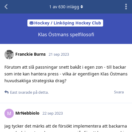
1
av
630
inlägg
Hockey / Linköping Hockey Club
Klas Östmans spelfilosofi
Franckie Burns
21 sep 2023
Förutom att slå passningar snett bakåt i egen zon - till backar
som inte kan hantera press - vilka är egentligen Klas Östmans
huvudsakliga strategiska drag?
Svara
East
svarade på detta.
MrNebbiolo
M
22 sep 2023
Jag tycker det märks att de försökt implementera att backarna