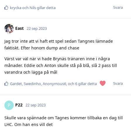
Svara
krycka
och
Nils
gillar detta
East
22 sep 2023
Jag tror inte att vi haft ett spel sedan Tangnes lämnade
faktiskt. Efter honom dump and chase
Värst var väl när vi hade Brynäs tränaren inne i några
månader. Eddie och Anton skulle stå på blå, slå 2 pass till
varandra och lägga på mål
Svara
Gardet
,
Swedinho
,
Anonymous6
, och
6
gillar detta
P22
P
22 sep 2023
Skulle vara spännade om Tagnes kommer tillbaka en dag till
LHC. Om han ens vill det