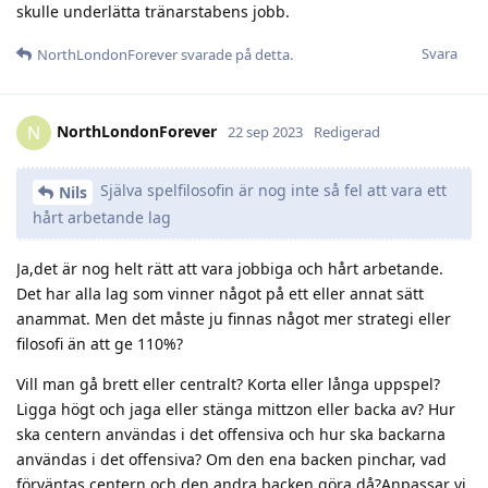
skulle underlätta tränarstabens jobb.
Svara
NorthLondonForever
svarade på detta.
NorthLondonForever
N
22 sep 2023
Redigerad
Själva spelfilosofin är nog inte så fel att vara ett
Nils
hårt arbetande lag
Ja,det är nog helt rätt att vara jobbiga och hårt arbetande.
Det har alla lag som vinner något på ett eller annat sätt
anammat. Men det måste ju finnas något mer strategi eller
filosofi än att ge 110%?
Vill man gå brett eller centralt? Korta eller långa uppspel?
Ligga högt och jaga eller stänga mittzon eller backa av? Hur
ska centern användas i det offensiva och hur ska backarna
användas i det offensiva? Om den ena backen pinchar, vad
förväntas centern och den andra backen göra då?Anpassar vi