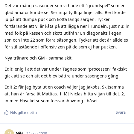
Det var många säsonger sen vi hade ett ”grundspel” som en
glad amatör kunde se. Ser inga tydliga linjer alls. Bert körde
ju på att dumpa puck och kötta längs sargen. Tycker
fortfarande att vi är kåta på att lägga ner i rundeln. Just nu: in
med folk på kassen och skott utifrån? En diagonalts i egen
zon och inte 22 som förra säsongen. Tycker att det är alldeles
för stillastående i offensiv zon på de som ej har pucken.
Nya tränare och GM - samma skit.
Edit: enig i att det var under Tagnes som ”processen” faktiskt
gick att se och att det blev bättre under säsongens gång.
Edit 2: får jag byta ut en coach väljer jag Jakobs. Skitsamma
att han är farsa åt Mattias. 1, låt Niclas hitta viljan till det. 2,
in med Hävelid sr som försvarshövding i båset
Svara
Nils
gillar detta
Nils
N
22 sep 2023