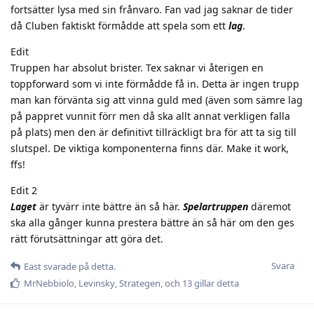
fortsätter lysa med sin frånvaro. Fan vad jag saknar de tider
då Cluben faktiskt förmådde att spela som ett
lag
.
Edit
Truppen har absolut brister. Tex saknar vi återigen en
toppforward som vi inte förmådde få in. Detta är ingen trupp
man kan förvänta sig att vinna guld med (även som sämre lag
på pappret vunnit förr men då ska allt annat verkligen falla
på plats) men den är definitivt tillräckligt bra för att ta sig till
slutspel. De viktiga komponenterna finns där. Make it work,
ffs!
Edit 2
Laget
är tyvärr inte bättre än så här.
Spelartruppen
däremot
ska alla gånger kunna prestera bättre än så här om den ges
rätt förutsättningar att göra det.
Svara
East
svarade på detta.
MrNebbiolo
,
Levinsky
,
Strategen
, och
13
gillar detta