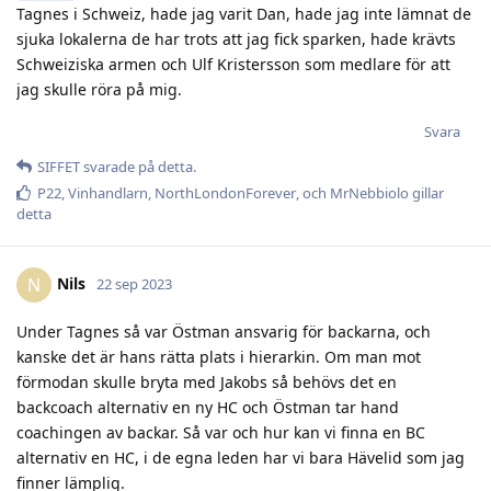
Tagnes i Schweiz, hade jag varit Dan, hade jag inte lämnat de
sjuka lokalerna de har trots att jag fick sparken, hade krävts
Schweiziska armen och Ulf Kristersson som medlare för att
jag skulle röra på mig.
Svara
SIFFET
svarade på detta.
P22
,
Vinhandlarn
,
NorthLondonForever
, och
MrNebbiolo
gillar
detta
Nils
N
22 sep 2023
Under Tagnes så var Östman ansvarig för backarna, och
kanske det är hans rätta plats i hierarkin. Om man mot
förmodan skulle bryta med Jakobs så behövs det en
backcoach alternativ en ny HC och Östman tar hand
coachingen av backar. Så var och hur kan vi finna en BC
alternativ en HC, i de egna leden har vi bara Hävelid som jag
finner lämplig.