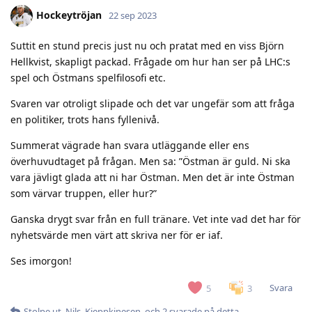
Hockeytröjan
22 sep 2023
Suttit en stund precis just nu och pratat med en viss Björn
Hellkvist, skapligt packad. Frågade om hur han ser på LHC:s
spel och Östmans spelfilosofi etc.
Svaren var otroligt slipade och det var ungefär som att fråga
en politiker, trots hans fyllenivå.
Summerat vägrade han svara utläggande eller ens
överhuvudtaget på frågan. Men sa: ”Östman är guld. Ni ska
vara jävligt glada att ni har Östman. Men det är inte Östman
som värvar truppen, eller hur?”
Ganska drygt svar från en full tränare. Vet inte vad det har för
nyhetsvärde men värt att skriva ner för er iaf.
Ses imorgon!
Svara
5
3
Stolpe ut
,
Nils
,
Kjeppkinesen
, och
2
svarade på detta.