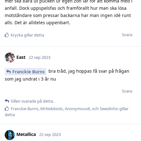
mer ska bära ut pucken ur egen zon iår för att komma med i
anfall. Dock uppspelsfas och framförallt hur man ska lösa
motståndare som pressar backarna har man ingen idé runt
alls. Det är alldeles uppenbart.
Svara
krycka
gillar detta
East
22 sep 2023
bra tråd, jag hoppas få svar på frågan
Franckie Burns
som jag undrat i 3 år nu
Svara
Sillen
svarade på detta.
Franckie Burns
,
MrNebbiolo
,
Anonymous6
, och
Swedinho
gillar
detta
Metallica
22 sep 2023