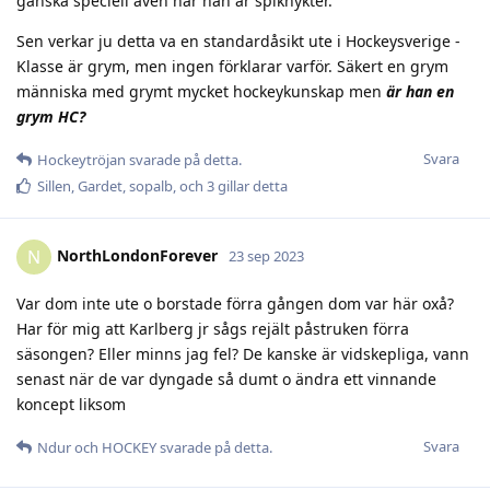
ganska speciell även när han är spiknykter.
Sen verkar ju detta va en standardåsikt ute i Hockeysverige -
Klasse är grym, men ingen förklarar varför. Säkert en grym
människa med grymt mycket hockeykunskap men
är han en
grym HC?
Svara
Hockeytröjan
svarade på detta.
Sillen
,
Gardet
,
sopalb
, och
3
gillar detta
NorthLondonForever
N
23 sep 2023
Var dom inte ute o borstade förra gången dom var här oxå?
Har för mig att Karlberg jr sågs rejält påstruken förra
säsongen? Eller minns jag fel? De kanske är vidskepliga, vann
senast när de var dyngade så dumt o ändra ett vinnande
koncept liksom
Svara
Ndur
och
HOCKEY
svarade på detta.