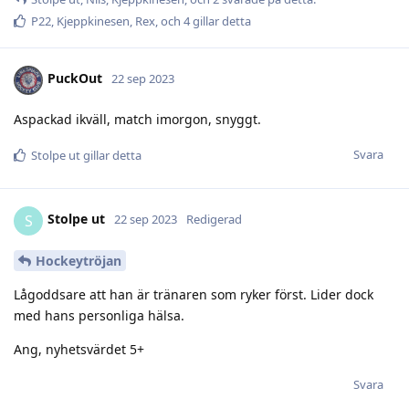
P22
,
Kjeppkinesen
,
Rex
, och
4
gillar detta
PuckOut
22 sep 2023
Aspackad ikväll, match imorgon, snyggt.
Svara
Stolpe ut
gillar detta
Stolpe ut
S
22 sep 2023
Redigerad
Hockeytröjan
Lågoddsare att han är tränaren som ryker först. Lider dock
med hans personliga hälsa.
Ang, nyhetsvärdet 5+
Svara