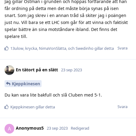
Jag gillar Östman i grunden och hoppas fortfarande att han
får ordning på detta men det måste börja synas på isen
snart. Som jag skrev i en annan tråd så skiter jag i poängen
just nu. Vill bara se ett LHC som går för att vinna och faktiskt
spelar bättre än sina motståndare ibland. Det finns det
spelare till.
Svara
13ulow
,
krycka
,
NimaVonSlätta
, och
Swedinho
gillar detta
En tätort på en slätt
23 sep 2023
Kjeppkinesen
Du kan vara lite bakfull och slå Cluben med 5-1.
Svara
Kjeppkinesen
gillar detta
Anonymous5
A
23 sep 2023
Redigerad