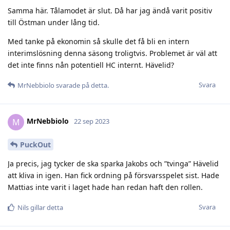
Samma här. Tålamodet är slut. Då har jag ändå varit positiv
till Östman under lång tid.
Med tanke på ekonomin så skulle det få bli en intern
interimslösning denna säsong troligtvis. Problemet är väl att
det inte finns nån potentiell HC internt. Hävelid?
Svara
MrNebbiolo
svarade på detta.
MrNebbiolo
M
22 sep 2023
PuckOut
Ja precis, jag tycker de ska sparka Jakobs och ”tvinga” Hävelid
att kliva in igen. Han fick ordning på försvarsspelet sist. Hade
Mattias inte varit i laget hade han redan haft den rollen.
Svara
Nils
gillar detta