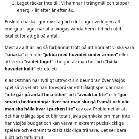
Laget räcker inte till. Vi hamnar i trångmål och tappar
energi - år efter år efter år…
Enskilda backar gör misstag och det suger verkligen all
energi ur laget när alla tvingas vända hem i tid och otid,
istället för att gå på anfall.
Mest av allt är jag så förbannat trött på att höra att vi ska vara
“smarta”
och inte
“jobba med huvudet under armen”
eller
att vi ska
“ta det lugnt”
i början av matcher och
“hålla
huvudet kallt”
etc etc etc
Klas Östman har tydligt uttryckt sin beundran över Växjös
spel så vi vet att han förespråkar ett tråkigt spel där man
“inte går på anfall hela tiden”
och
“avvaktar lite”
och
“gör
smarta bedömningar över när man ska gå framåt och när
man ska hålla kvar i pucken lite”
osv osv. Problemet är att
det här tråkiga spelet blir totalt jävla pannkaka om man inte
har Växjös budget och kan värva in extremt puckskickliga
spelare och extremt taktiskt skickliga tränare. Det ser bara
blött och taffligt ut.