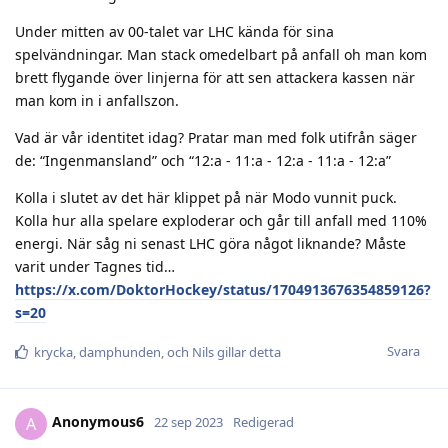
Under mitten av 00-talet var LHC kända för sina
spelvändningar. Man stack omedelbart på anfall oh man kom
brett flygande över linjerna för att sen attackera kassen när
man kom in i anfallszon.
Vad är vår identitet idag? Pratar man med folk utifrån säger
de: “Ingenmansland” och “12:a - 11:a - 12:a - 11:a - 12:a”
Kolla i slutet av det här klippet på när Modo vunnit puck.
Kolla hur alla spelare exploderar och går till anfall med 110%
energi. När såg ni senast LHC göra något liknande? Måste
varit under Tagnes tid…
https://x.com/DoktorHockey/status/1704913676354859126?
s=20
Svara
krycka
,
damphunden
, och
Nils
gillar detta
Anonymous6
A
22 sep 2023
Redigerad