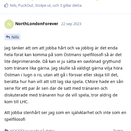
Nils
,
PuckOut
,
Stolpe ut
, och
3
gillar detta
NorthLondonForever
N
22 sep 2023
Nils
Jag tänker att om att jobba hårt och va jobbig är det enda
hela forat kan komma på som Östmans spelfilosofi så är det
lite deprimerande. Då kan vi ju sätta en oavlönad grythund
som tränare lika gärna. Jag skulle så väldigt gärna vilja höra
Östman i lugn o ro, utan att gå i försvar eller skoja till det,
berätta hur han vill att sitt lag ska spela. CMore hade en sån
serie för ett par år sen där de satt med tränaren och
diskuterade med tränaren hur de vill spela, tror aldrig de
kom till LHC.
Att jobba stenhårt ser jag som en självklarhet och inte som en
spelfilosofi
Svara
HOCKEY
svarade på detta.