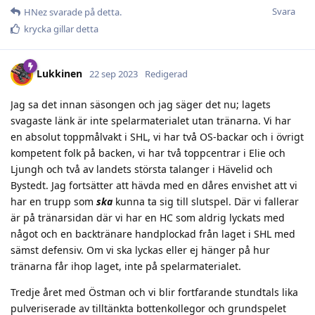
Svara
HNez
svarade på detta.
krycka
gillar detta
Lukkinen
22 sep 2023
Redigerad
Jag sa det innan säsongen och jag säger det nu; lagets
svagaste länk är inte spelarmaterialet utan tränarna. Vi har
en absolut toppmålvakt i SHL, vi har två OS-backar och i övrigt
kompetent folk på backen, vi har två toppcentrar i Elie och
Ljungh och två av landets största talanger i Hävelid och
Bystedt. Jag fortsätter att hävda med en dåres envishet att vi
har en trupp som
ska
kunna ta sig till slutspel. Där vi fallerar
är på tränarsidan där vi har en HC som aldrig lyckats med
något och en backtränare handplockad från laget i SHL med
sämst defensiv. Om vi ska lyckas eller ej hänger på hur
tränarna får ihop laget, inte på spelarmaterialet.
Tredje året med Östman och vi blir fortfarande stundtals lika
pulveriserade av tilltänkta bottenkollegor och grundspelet