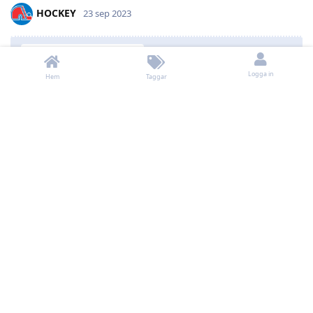
HOCKEY
23 sep 2023
Var dom inte ute o borstade
NorthLondonForever
förra gången dom var här oxå?
Logga in
Hem
Taggar
Jo. Måste säga att jag gillar dom lite mer nu.
Svara
Swedinho
23 sep 2023
Gäller att passa på när man kommer till storstan. I
Ndur
Leksand har de väl bara en korvkiosk och lite knäckebröd.
Svara
sopalb
och
Nils
gillar detta
alfie
23 sep 2023