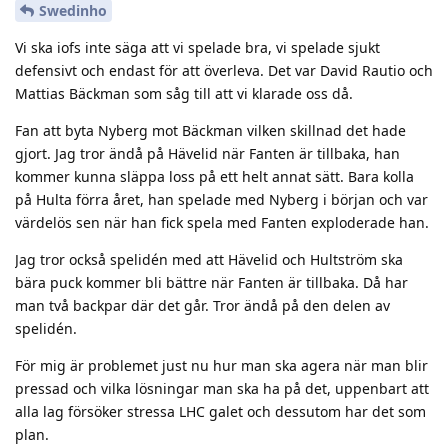
Swedinho
Vi ska iofs inte säga att vi spelade bra, vi spelade sjukt
defensivt och endast för att överleva. Det var David Rautio och
Mattias Bäckman som såg till att vi klarade oss då.
Fan att byta Nyberg mot Bäckman vilken skillnad det hade
gjort. Jag tror ändå på Hävelid när Fanten är tillbaka, han
kommer kunna släppa loss på ett helt annat sätt. Bara kolla
på Hulta förra året, han spelade med Nyberg i början och var
värdelös sen när han fick spela med Fanten exploderade han.
Jag tror också spelidén med att Hävelid och Hultström ska
bära puck kommer bli bättre när Fanten är tillbaka. Då har
man två backpar där det går. Tror ändå på den delen av
spelidén.
För mig är problemet just nu hur man ska agera när man blir
pressad och vilka lösningar man ska ha på det, uppenbart att
alla lag försöker stressa LHC galet och dessutom har det som
plan.