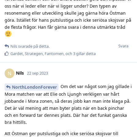
oss när vi leder eller när vi ligger under? Den typen av
resonemang eller utveckling skulle jag gärna höra Östman
göra. Istället för hans putslustiga och icke seriösa skojsvar på
de flesta frågor. Han får gärna svara i denna utmärkta tråd
Svara
Nils
svarade på detta.
Gardet
,
Strategen
,
Fantomen
, och
3
gillar detta
Nils
N
22 sep 2023
Om det var något som jag gillade i
NorthLondonForever
Mora matchen var att Elie och Ljungh verkligen var hårt
jobbande i Mora zonen, så deras jobb kan man inte klaga på.
Det är väl mening att man byter plats när en back pinchar
och en forward tar dennes plats. Där har det funkat ganska
bra hittills.
Att Östman ger putslustiga och icke seriösa skojsvar till