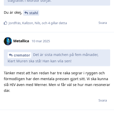
slagfältet i Mordor börjar.
Du är okej,
stahl
Svara
Jordfräs
,
Kallzon
,
Nils
, och
4
gillar detta
Metallica
10 mar 2025
Det är sista matchen på fem månader,
cremator
klart Muren ska stå! Han kan vila sen!
Tänker mest att han redan har tre raka segrar i ryggen och
förmodligen har den mentala pressen gjort sitt. Vi ska kunna
slå HIV även med Werner. Men vi får väl se hur man resonerar
där.
Svara