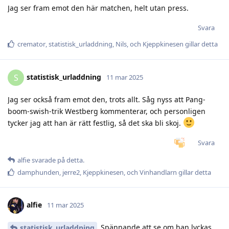
Jag ser fram emot den här matchen, helt utan press.
Svara
cremator
,
statistisk_urladdning
,
Nils
, och
Kjeppkinesen
gillar detta
statistisk_urladdning
S
11 mar 2025
Jag ser också fram emot den, trots allt. Såg nyss att Pang-
boom-swish-trik Westberg kommenterar, och personligen
tycker jag att han är rätt festlig, så det ska bli skoj.
Svara
alfie
svarade på detta.
damphunden
,
jerre2
,
Kjeppkinesen
, och
Vinhandlarn
gillar detta
alfie
11 mar 2025
Spännande att se om han lyckas
statistisk_urladdning