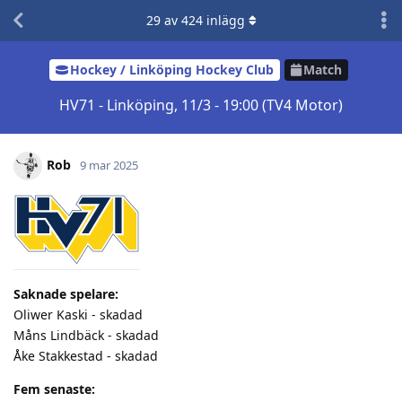
29
av
424
inlägg
Hockey / Linköping Hockey Club
Match
HV71 - Linköping, 11/3 - 19:00 (TV4 Motor)
Rob
9 mar 2025
Saknade spelare:
Oliwer Kaski - skadad
Måns Lindbäck - skadad
Åke Stakkestad - skadad
Fem senaste: