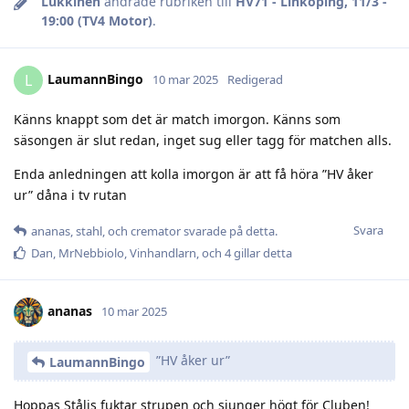
Lukkinen
ändrade rubriken till
HV71 - Linköping, 11/3 -
19:00 (TV4 Motor)
.
LaumannBingo
L
10 mar 2025
Redigerad
Känns knappt som det är match imorgon. Känns som
säsongen är slut redan, inget sug eller tagg för matchen alls.
Enda anledningen att kolla imorgon är att få höra ”HV åker
ur” dåna i tv rutan
Svara
ananas
,
stahl
, och
cremator
svarade på detta.
Dan
,
MrNebbiolo
,
Vinhandlarn
, och
4
gillar detta
ananas
10 mar 2025
”HV åker ur”
LaumannBingo
Hoppas Stålis fuktar strupen och sjunger högt för Cluben!