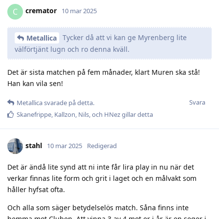
cremator
C
10 mar 2025
Tycker då att vi kan ge Myrenberg lite
Metallica
välförtjänt lugn och ro denna kväll.
Det är sista matchen på fem månader, klart Muren ska stå!
Han kan vila sen!
Svara
Metallica
svarade på detta.
Skanefrippe
,
Kallzon
,
Nils
, och
HNez
gillar detta
stahl
10 mar 2025
Redigerad
Det är ändå lite synd att ni inte får lira play in nu när det
verkar finnas lite form och grit i laget och en målvakt som
håller hyfsat ofta.
Och alla som säger betydelselös match. Såna finns inte
hemma mot Cluben. Att vinna 3 av 4 mot er i år är en seger i