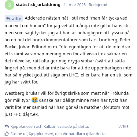
statistisk_urladdning
S
11 mar 2025
Redigerad
Adderade nästan nåt i stil med “man får tycka vad
alfie
man vill om honom” för jag vet att många inte gillar hans stil,
men som sagt tycker jag att han är behagligare att lyssna på
än en hel del andra kommentatorer som Lars Lindberg, Peter
Backe, Johan Edlund m.m. Inte egentligen för att de inte drar
ett skämt varannan mening men för att vissa t.ex saknar en
del inlevelse, rätt ofta ger mig dryga vibbar (svårt att sätta
fingret på, men det är inte bara för att de uppenbarligen inte
har så mycket gott att säga om LHC), eller bara har en stil som
jag har svårt för.
Westberg brukar väl för övrigt skrika som mest när Frölunda
gör mål typ?
Kanske har dåligt minne men har tyckt han
varit lite mer samlad när han gör våra matcher (förutom mot
just FHC då) t.ex.
Svara
Kjeppkinesen
och
Kallzon
svarade på detta.
Stolpe ut
,
Kjeppkinesen
, och
Vinhandlarn
gillar detta