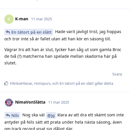
K-man
K
11 mar 2025
Hade varit jävligt trist, jag hoppas
En tätort på en slätt
och tror inte så är fallet utan att han kör en säsong till.
Vägrar tro att han är slut, tycker han såg ut som gamla Broc
de två (?) matcherna han spelade mellan skadorna här på
slutet.
Svara
HlinkaHlavac
,
Hotspurs
, och
En tätort på en slätt
gillar detta
NimaVonSlätta
11 mar 2025
Nog ska väl
klara av att dra ett skämt som inte
Nils
@jg
antyder på Nils sätt att prata under hela nästa säsong, även
om track record visat sig dåligt där.