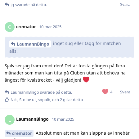
Svara
jg
svarade på detta.
cremator
C
10 mar 2025
inget sug eller tagg för matchen
LaumannBingo
alls.
Själv ser jag fram emot den! Det är första gången på flera
månader som man kan titta på Cluben utan att behöva ha
ångest för kvalstrecket - välj glädjen!
Svara
4
LaumannBingo
svarade på detta.
Nils
,
Stolpe ut
,
sopalb
, och
2
gillar detta
LaumannBingo
L
10 mar 2025
Absolut men att man kan slappna av innebär
cremator