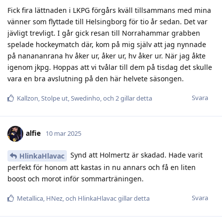
Fick fira lättnaden i LKPG förgårs kväll tillsammans med mina
vänner som flyttade till Helsingborg för tio år sedan. Det var
jävligt trevligt. I går gick resan till Norrahammar grabben
spelade hockeymatch där, kom på mig själv att jag nynnade
på nanananrana hv åker ur, åker ur, hv åker ur. När jag åkte
igenom jkpg. Hoppas att vi tvålar till dem på tisdag det skulle
vara en bra avslutning på den här helvete säsongen.
Svara
Kallzon
,
Stolpe ut
,
Swedinho
, och
2
gillar detta
alfie
10 mar 2025
Synd att Holmertz är skadad. Hade varit
HlinkaHlavac
perfekt för honom att kastas in nu annars och få en liten
boost och morot inför sommarträningen.
Svara
Metallica
,
HNez
, och
HlinkaHlavac
gillar detta