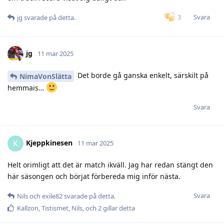
Svara
3
jg
svarade på detta.
jg
11 mar 2025
Det borde gå ganska enkelt, särskilt på
NimaVonSlätta
hemmais…
Svara
Kjeppkinesen
K
11 mar 2025
Helt orimligt att det är match ikväll. Jag har redan stängt den
här säsongen och börjat förbereda mig inför nästa.
Svara
Nils
och
exile82
svarade på detta.
Kallzon
,
Tistismet
,
Nils
, och
2
gillar detta