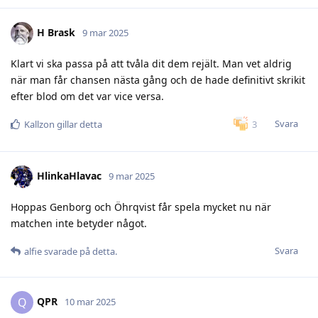
H Brask
9 mar 2025
Klart vi ska passa på att tvåla dit dem rejält. Man vet aldrig
när man får chansen nästa gång och de hade definitivt skrikit
efter blod om det var vice versa.
Svara
3
Kallzon
gillar detta
HlinkaHlavac
9 mar 2025
Hoppas Genborg och Öhrqvist får spela mycket nu när
matchen inte betyder något.
Svara
alfie
svarade på detta.
QPR
Q
10 mar 2025