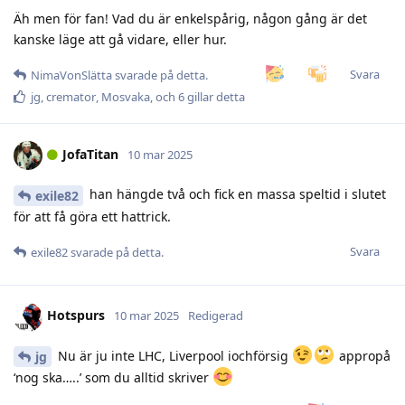
Äh men för fan! Vad du är enkelspårig, någon gång är det
kanske läge att gå vidare, eller hur.
Svara
NimaVonSlätta
svarade på detta.
jg
,
cremator
,
Mosvaka
, och
6
gillar detta
JofaTitan
10 mar 2025
han hängde två och fick en massa speltid i slutet
exile82
för att få göra ett hattrick.
Svara
exile82
svarade på detta.
Hotspurs
10 mar 2025
Redigerad
Nu är ju inte LHC, Liverpool iochförsig
appropå
jg
‘nog ska…..’ som du alltid skriver