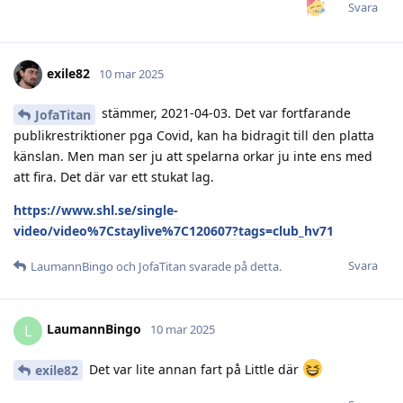
Svara
exile82
10 mar 2025
stämmer, 2021-04-03. Det var fortfarande
JofaTitan
publikrestriktioner pga Covid, kan ha bidragit till den platta
känslan. Men man ser ju att spelarna orkar ju inte ens med
att fira. Det där var ett stukat lag.
https://www.shl.se/single-
video/video%7Cstaylive%7C120607?tags=club_hv71
Svara
LaumannBingo
och
JofaTitan
svarade på detta.
LaumannBingo
L
10 mar 2025
Det var lite annan fart på Little där
exile82