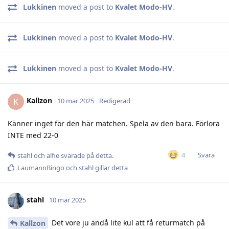
Lukkinen
moved a post to
Kvalet Modo-HV
.
Lukkinen
moved a post to
Kvalet Modo-HV
.
Lukkinen
moved a post to
Kvalet Modo-HV
.
Kallzon
K
10 mar 2025
Redigerad
Känner inget för den här matchen. Spela av den bara. Förlora
INTE med 22-0
Svara
4
stahl
och
alfie
svarade på detta.
LaumannBingo
och
stahl
gillar detta
stahl
10 mar 2025
Det vore ju ändå lite kul att få returmatch på
Kallzon