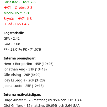
Färjestad - HV71 2-3
HV71 - Örebro 2-3
Modo- HV71 1-3
Brynäs - HV71 6-3
Luleå - HV71 4-2
Lagstatistik:
GFA - 2.42
GAA - 3.08
PP - 29.01% PK - 71.67%
Interna poängligan:
Henrik Borgström - 45P (19+26)
Jonathan Ang - 31P (13+18)
Olle Alsing - 26P (6+20)
Joey LaLeggia - 26P (3+23)
Joona Luoto - 25P (12+13)
Interna målvaktsligan:
Hugo Alnefelt - 28 matcher, 89.95% och 3.01 GAA
Olof Glifford - 12 matcher, 89.69% och 2.64 GAA