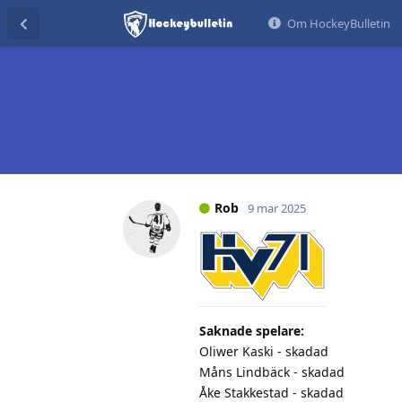
Om HockeyBulletin
Rob
9 mar 2025
Saknade spelare:
Oliwer Kaski - skadad
Måns Lindbäck - skadad
Åke Stakkestad - skadad