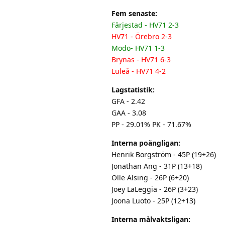
Fem senaste:
Färjestad - HV71 2-3
HV71 - Örebro 2-3
Modo- HV71 1-3
Brynäs - HV71 6-3
Luleå - HV71 4-2
Lagstatistik:
GFA - 2.42
GAA - 3.08
PP - 29.01% PK - 71.67%
Interna poängligan:
Henrik Borgström - 45P (19+26)
Jonathan Ang - 31P (13+18)
Olle Alsing - 26P (6+20)
Joey LaLeggia - 26P (3+23)
Joona Luoto - 25P (12+13)
Interna målvaktsligan: