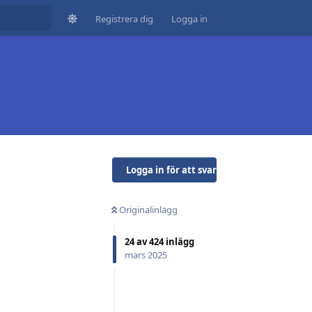
Registrera dig
Logga in
Logga in för att svara
Originalinlägg
24
av
424
inlägg
mars 2025