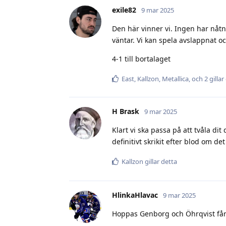
exile82
9 mar 2025
Den här vinner vi. Ingen har nåtn
väntar. Vi kan spela avslappnat 
4-1 till bortalaget
East
,
Kallzon
,
Metallica
, och
2
gillar
H Brask
9 mar 2025
Klart vi ska passa på att tvåla d
definitivt skrikit efter blod om det
Kallzon
gillar detta
HlinkaHlavac
9 mar 2025
Hoppas Genborg och Öhrqvist får