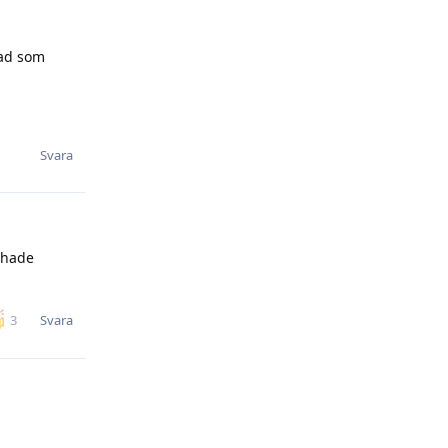
vad som
Svara
e hade
Svara
3