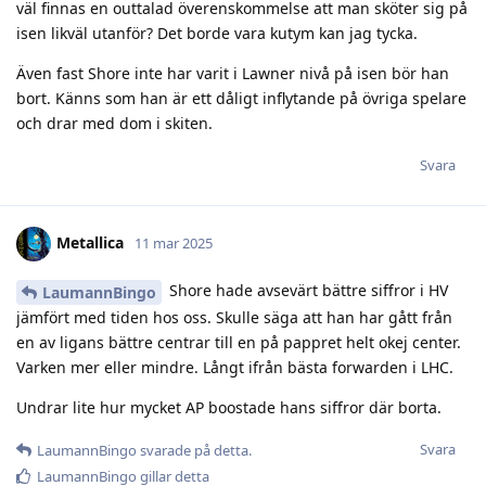
väl finnas en outtalad överenskommelse att man sköter sig på
isen likväl utanför? Det borde vara kutym kan jag tycka.
Även fast Shore inte har varit i Lawner nivå på isen bör han
bort. Känns som han är ett dåligt inflytande på övriga spelare
och drar med dom i skiten.
Svara
Metallica
11 mar 2025
Shore hade avsevärt bättre siffror i HV
LaumannBingo
jämfört med tiden hos oss. Skulle säga att han har gått från
en av ligans bättre centrar till en på pappret helt okej center.
Varken mer eller mindre. Långt ifrån bästa forwarden i LHC.
Undrar lite hur mycket AP boostade hans siffror där borta.
Svara
LaumannBingo
svarade på detta.
LaumannBingo
gillar detta