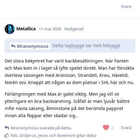
Svara
Metallica
11 mar 2025
Redigerad
Detta lagbygge var helt felbyggt
Mranonymous
Det stora bekymret har varit backbesättningen. När Fanten
och Max kom in i laget så lyfte spelet direkt. Man har försökta
överleva säsongen med Aronsson, Strandell, Kreu, Hävelid,
Norén osv. Knappt att någon av dom platsar i SHL här och nu.
Förlängningen med Max är galet viktig. Men jag vill se
ytterligare en bra backvärvning. Isåfall är man ljusår bättre
inför nästa säsong, åtminstone på det berömda pappret
innan alla floppar eller skadar sig..
Svara
2
Mranonymous
svarade på detta.
Nils
,
Stolpe ut
,
Jesse
, och
Bowmore
gillar detta