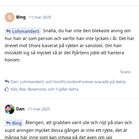
Bing
B
11 mar 2025
Snälla, du har inte den blekaste aning om
LohmanderS
hur han är som person och varför han inte lyckats i år. Det här
drevet mot Shore baserat på rykten är sanslöst. Om han
misskött sig så mycket så är det Pjårtens jobb att hantera
honom.
Svara
Dan
,
LohmanderS
, och
NorthLondonForever
svarade på detta.
Nils
,
Rex
,
Bowmore
, och
3
gillar detta
Dan
11 mar 2025
Återigen, att grabben varit ute och röjt på stan och
Bing
supit aningen mycket dessa gånger är inte ett rykte, det är
många här inne som kan intyga på det även om jag