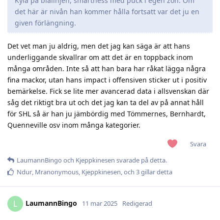
Kyla på blålinjen, smartness med puck i egen zon. Om
det här är nivån han kommer hålla fortsatt var det ju en
given förlängning.
Det vet man ju aldrig, men det jag kan säga är att hans
underliggande skvallrar om att det är en toppback inom
många områden. Inte så att han bara har råkat lägga några
fina mackor, utan hans impact i offensiven sticker ut i positiv
bemärkelse. Fick se lite mer avancerad data i allsvenskan där
såg det riktigt bra ut och det jag kan ta del av på annat håll
för SHL så är han ju jämbördig med Tömmernes, Bernhardt,
Quenneville osv inom många kategorier.
Svara
LaumannBingo
och
Kjeppkinesen
svarade på detta.
Ndur
,
Mranonymous
,
Kjeppkinesen
, och
3
gillar detta
LaumannBingo
L
11 mar 2025
Redigerad