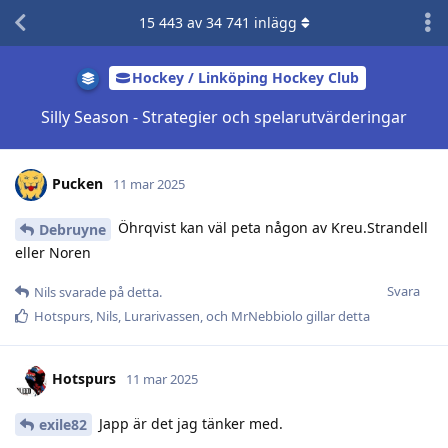
15 443
av
34 741
inlägg
Hockey / Linköping Hockey Club
Silly Season - Strategier och spelarutvärderingar
Pucken
11 mar 2025
Öhrqvist kan väl peta någon av Kreu.Strandell
Debruyne
eller Noren
Svara
Nils
svarade på detta.
Hotspurs
,
Nils
,
Lurarivassen
, och
MrNebbiolo
gillar detta
Hotspurs
11 mar 2025
Japp är det jag tänker med.
exile82