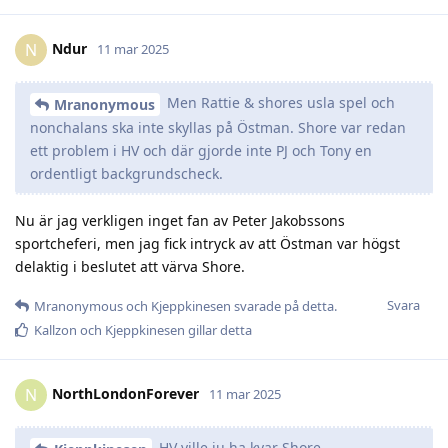
Ndur
N
11 mar 2025
Men Rattie & shores usla spel och
Mranonymous
nonchalans ska inte skyllas på Östman. Shore var redan
ett problem i HV och där gjorde inte PJ och Tony en
ordentligt backgrundscheck.
Nu är jag verkligen inget fan av Peter Jakobssons
sportcheferi, men jag fick intryck av att Östman var högst
delaktig i beslutet att värva Shore.
Svara
Mranonymous
och
Kjeppkinesen
svarade på detta.
Kallzon
och
Kjeppkinesen
gillar detta
NorthLondonForever
N
11 mar 2025
HV ville ju ha kvar Shore.