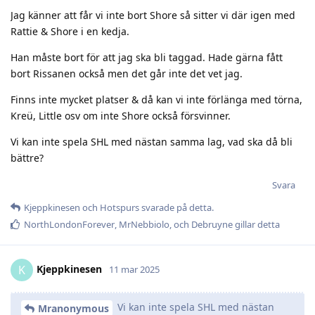
Jag känner att får vi inte bort Shore så sitter vi där igen med
Rattie & Shore i en kedja.
Han måste bort för att jag ska bli taggad. Hade gärna fått
bort Rissanen också men det går inte det vet jag.
Finns inte mycket platser & då kan vi inte förlänga med törna,
Kreü, Little osv om inte Shore också försvinner.
Vi kan inte spela SHL med nästan samma lag, vad ska då bli
bättre?
Svara
Kjeppkinesen
och
Hotspurs
svarade på detta.
NorthLondonForever
,
MrNebbiolo
, och
Debruyne
gillar detta
Kjeppkinesen
K
11 mar 2025
Vi kan inte spela SHL med nästan
Mranonymous