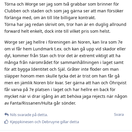
Törna och Worge ser jag som två grabbar som brinner för
Clubben och staden och som jag gärna ser att man försöker
förlänga med, om än till lite billigare kontrakt.
Törna har jag redan skrivit om, tror han är en duglig allround
forward helt enkelt, dock inte till vilket pris som helst.
Worge ser jag hellre i föreningen än Noren, kan lira som 7e
om vi får hem Lundmark t.ex. och kan gå upp vid skador eller
dyl, kommer från Stan och tror det är extremt viktigt att ha
många från närområdet för sammanhållningen i laget samt
för att bygga Identitet och Själ. Gråter inte floder om man
släpper honom men skulle tycka det är trist om han får gå
men en jämlik Noren blir kvar. Ser gärna att han och Öhrqvist
får varva på 7e platsen i laget och har hellre en back för
mycket när vi drar igång än att behöva jaga rejects när någon
av Fanta/Rissanen/Hulta går sönder.
Svara
Nils
svarade på detta.
Kjeppkinesen
och
Debruyne
gillar detta