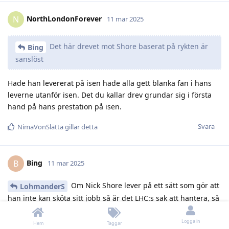
NorthLondonForever
N
11 mar 2025
Det här drevet mot Shore baserat på rykten är
Bing
sanslöst
Hade han levererat på isen hade alla gett blanka fan i hans
leverne utanför isen. Det du kallar drev grundar sig i första
hand på hans prestation på isen.
Svara
NimaVonSlätta
gillar detta
Bing
B
11 mar 2025
Om Nick Shore lever på ett sätt som gör att
LohmanderS
han inte kan sköta sitt jobb så är det LHC:s sak att hantera, så
rapportera det du vet till dom isåfall. Att vi sitter och slår fast
att vi inte kom till slutspel pga vad Nick Shore gör på sin fritid
Logga in
Hem
Taggar