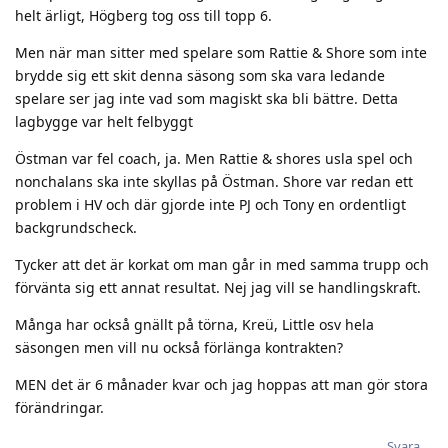
helt ärligt, Högberg tog oss till topp 6.
Men när man sitter med spelare som Rattie & Shore som inte
brydde sig ett skit denna säsong som ska vara ledande
spelare ser jag inte vad som magiskt ska bli bättre. Detta
lagbygge var helt felbyggt
Östman var fel coach, ja. Men Rattie & shores usla spel och
nonchalans ska inte skyllas på Östman. Shore var redan ett
problem i HV och där gjorde inte PJ och Tony en ordentligt
backgrundscheck.
Tycker att det är korkat om man går in med samma trupp och
förvänta sig ett annat resultat. Nej jag vill se handlingskraft.
Många har också gnällt på törna, Kreü, Little osv hela
säsongen men vill nu också förlänga kontrakten?
MEN det är 6 månader kvar och jag hoppas att man gör stora
förändringar.
Svara