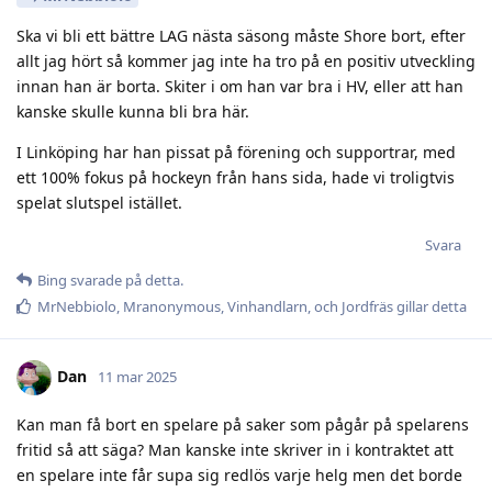
Ska vi bli ett bättre LAG nästa säsong måste Shore bort, efter
allt jag hört så kommer jag inte ha tro på en positiv utveckling
innan han är borta. Skiter i om han var bra i HV, eller att han
kanske skulle kunna bli bra här.
I Linköping har han pissat på förening och supportrar, med
ett 100% fokus på hockeyn från hans sida, hade vi troligtvis
spelat slutspel istället.
Svara
Bing
svarade på detta.
MrNebbiolo
,
Mranonymous
,
Vinhandlarn
, och
Jordfräs
gillar detta
Dan
11 mar 2025
Kan man få bort en spelare på saker som pågår på spelarens
fritid så att säga? Man kanske inte skriver in i kontraktet att
en spelare inte får supa sig redlös varje helg men det borde