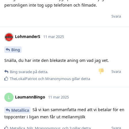
personligen inte tog upp telefonen och filmade.
Svara
LohmanderS
11 mar 2025
Bing
Snälla, du har inte den blekaste aning om vad jag vet.
Svara
Bing
svarade på detta.
TheLokalPatriot
och
Mranonymous
gillar detta
LaumannBingo
L
11 mar 2025
Så vi kan sammanfatta med att vi betalar för en
Metallica
toppcenter i ligan men får ut mellanmjölk
Svara
Metallica
,
Nils
,
Mranonymous
, och
3
gillar detta