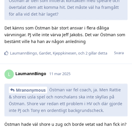
Östman är den som initierat kontakten med spelare och
övertalat dem att komma hit. Det måste väl ha framgått
för alla vid det här laget?
Det känns som Östman bär stort ansvar i flera dåliga
värvningar. PJ ville inte värva Jeff Jakobs. Det var Östman som
bestämt ville ha han av någon anledning
Svara
LaumannBingo
,
Gardet
,
Kjeppkinesen
, och
2
gillar detta
LaumannBingo
L
11 mar 2025
Östman var fel coach, ja. Men Rattie
Mranonymous
& shores usla spel och nonchalans ska inte skyllas på
Östman. Shore var redan ett problem i HV och där gjorde
inte PJ och Tony en ordentligt backgrundscheck.
Östman hade väl shore u zug och borde vetat vad han fick in?