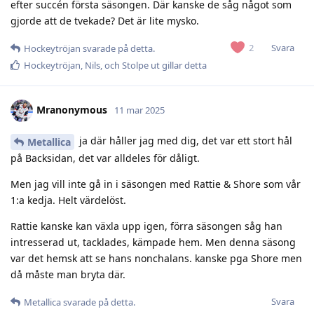
efter succén första säsongen. Där kanske de såg något som
gjorde att de tvekade? Det är lite mysko.
Svara
2
Hockeytröjan
svarade på detta.
Hockeytröjan
,
Nils
, och
Stolpe ut
gillar detta
Mranonymous
11 mar 2025
ja där håller jag med dig, det var ett stort hål
Metallica
på Backsidan, det var alldeles för dåligt.
Men jag vill inte gå in i säsongen med Rattie & Shore som vår
1:a kedja. Helt värdelöst.
Rattie kanske kan växla upp igen, förra säsongen såg han
intresserad ut, tacklades, kämpade hem. Men denna säsong
var det hemsk att se hans nonchalans. kanske pga Shore men
då måste man bryta där.
Svara
Metallica
svarade på detta.