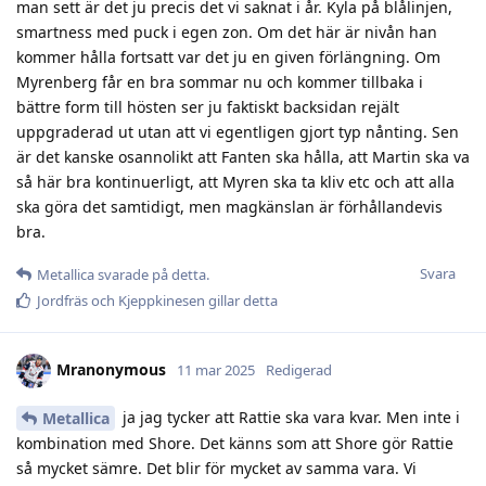
man sett är det ju precis det vi saknat i år. Kyla på blålinjen,
smartness med puck i egen zon. Om det här är nivån han
kommer hålla fortsatt var det ju en given förlängning. Om
Myrenberg får en bra sommar nu och kommer tillbaka i
bättre form till hösten ser ju faktiskt backsidan rejält
uppgraderad ut utan att vi egentligen gjort typ nånting. Sen
är det kanske osannolikt att Fanten ska hålla, att Martin ska va
så här bra kontinuerligt, att Myren ska ta kliv etc och att alla
ska göra det samtidigt, men magkänslan är förhållandevis
bra.
Svara
Metallica
svarade på detta.
Jordfräs
och
Kjeppkinesen
gillar detta
Mranonymous
11 mar 2025
Redigerad
ja jag tycker att Rattie ska vara kvar. Men inte i
Metallica
kombination med Shore. Det känns som att Shore gör Rattie
så mycket sämre. Det blir för mycket av samma vara. Vi