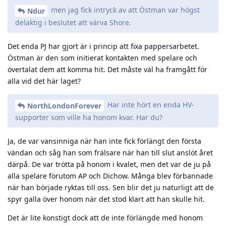
men jag fick intryck av att Östman var högst
Ndur
delaktig i beslutet att värva Shore.
Det enda PJ har gjort är i princip att fixa pappersarbetet.
Östman är den som initierat kontakten med spelare och
övertalat dem att komma hit. Det måste väl ha framgått för
alla vid det här laget?
Har inte hört en enda HV-
NorthLondonForever
supporter som ville ha honom kvar. Har du?
Ja, de var vansinniga när han inte fick förlängt den första
vändan och såg han som frälsare när han till slut anslöt året
därpå. De var trötta på honom i kvalet, men det var de ju på
alla spelare förutom AP och Dichow. Många blev förbannade
när han började ryktas till oss. Sen blir det ju naturligt att de
spyr galla över honom när det stod klart att han skulle hit.
Det är lite konstigt dock att de inte förlängde med honom