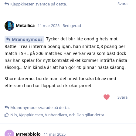
Svara
Kjeppkinesen
svarade på detta.
Metallica
11 mar 2025
Redigerad
Tycker det blir lite onödig hets mot
Mranonymous
Rattie. Trea i interna poängligan, han snittar 0,8 poäng per
match i SHL på 206 matcher. Han verkar vara som bäst dock
när han spelar för nytt kontrakt vilket kommer inträffa nästa
säsong… Min känsla är att han gör 40 pinnar nästa säsong.
Shore däremot borde man definitivt försöka bli av med
eftersom han har floppat och krökar järnet.
Svara
Mranonymous
svarade på detta.
Nils
,
Kjeppkinesen
,
Vinhandlarn
, och
Dan
gillar detta
MrNebbiolo
M
11 mar 2025