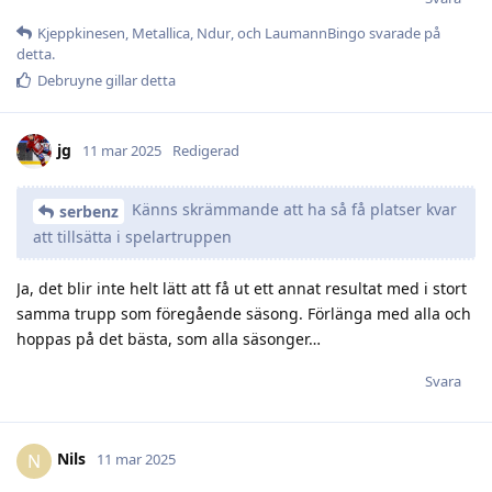
Kjeppkinesen
,
Metallica
,
Ndur
, och
LaumannBingo
svarade på
detta.
Debruyne
gillar detta
jg
11 mar 2025
Redigerad
Känns skrämmande att ha så få platser kvar
serbenz
att tillsätta i spelartruppen
Ja, det blir inte helt lätt att få ut ett annat resultat med i stort
samma trupp som föregående säsong. Förlänga med alla och
hoppas på det bästa, som alla säsonger…
Svara
Nils
N
11 mar 2025