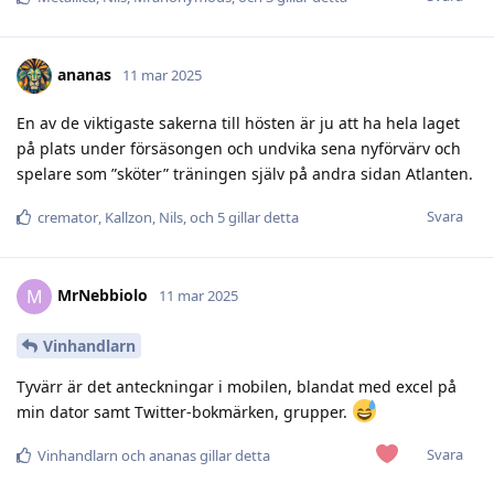
ananas
11 mar 2025
En av de viktigaste sakerna till hösten är ju att ha hela laget
på plats under försäsongen och undvika sena nyförvärv och
spelare som ”sköter” träningen själv på andra sidan Atlanten.
Svara
cremator
,
Kallzon
,
Nils
, och
5
gillar detta
MrNebbiolo
M
11 mar 2025
Vinhandlarn
Tyvärr är det anteckningar i mobilen, blandat med excel på
min dator samt Twitter-bokmärken, grupper.
Svara
Vinhandlarn
och
ananas
gillar detta