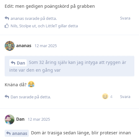
Edit: men gedigen poängskörd på grabben
Svara
ananas
svarade på detta.
Nils
,
Stolpe ut
, och
LittleT
gillar detta
ananas
12 mar 2025
Som 32 åring själv kan jag intyga att ryggen är
Dan
inte var den en gång var
Knäna då?
Svara
4
Dan
svarade på detta.
Dan
12 mar 2025
Dom är trasiga sedan länge, blir proteser innan
ananas