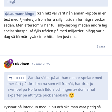
mig!
(kan mkt väl varit nån annan)klippte in en
@LaumannBingo
text med PJ-intervju from förra silly i tråden för några veckor
sedan. Men eftersom vi har full silly-säsong medan andra lag
spelar slutspel så fylls tråden på med miljarder inlägg varje
dag så förmår tyvärr inte hitta den just nu…
Svara
Lukkinen
12 mar 2025
Ganska säker på att han menar spelare med
SIFFET
mer fart på skridskorna som vill framåt, har drar ju
exempel på Hoffa och Eddie och ingen av dom är iaf
experter på att flytta puck snabbare
Lyssnar på intervjun med PJ nu och ska man vara petig så