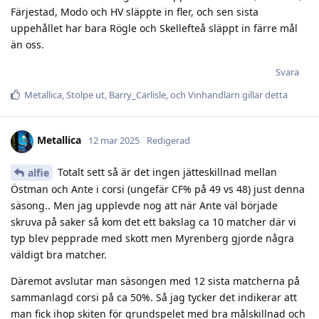
Färjestad, Modo och HV släppte in fler, och sen sista
uppehållet har bara Rögle och Skellefteå släppt in färre mål
än oss.
Svara
Metallica
,
Stolpe ut
,
Barry_Carlisle
, och
Vinhandlarn
gillar detta
Metallica
12 mar 2025
Redigerad
Totalt sett så är det ingen jätteskillnad mellan
alfie
Östman och Ante i corsi (ungefär CF% på 49 vs 48) just denna
säsong.. Men jag upplevde nog att när Ante väl började
skruva på saker så kom det ett bakslag ca 10 matcher där vi
typ blev pepprade med skott men Myrenberg gjorde några
väldigt bra matcher.
Däremot avslutar man säsongen med 12 sista matcherna på
sammanlagd corsi på ca 50%. Så jag tycker det indikerar att
man fick ihop skiten för grundspelet med bra målskillnad och