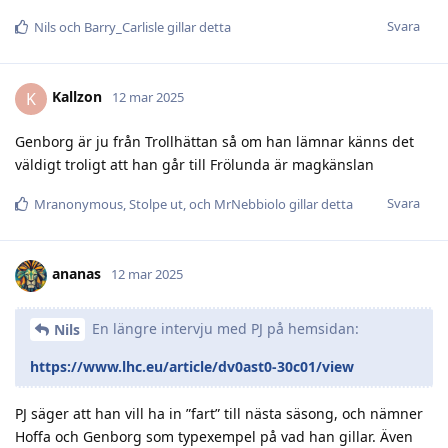
Svara
Nils
och
Barry_Carlisle
gillar detta
Kallzon
K
12 mar 2025
Genborg är ju från Trollhättan så om han lämnar känns det
väldigt troligt att han går till Frölunda är magkänslan
Svara
Mranonymous
,
Stolpe ut
, och
MrNebbiolo
gillar detta
ananas
12 mar 2025
En längre intervju med PJ på hemsidan:
Nils
https://www.lhc.eu/article/dv0ast0-30c01/view
PJ säger att han vill ha in ”fart” till nästa säsong, och nämner
Hoffa och Genborg som typexempel på vad han gillar. Även