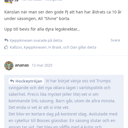
Känslan när man ser den gode PJ att han har åldrats ca 10 år
under säsongen, All “Shine” borta.
Upp till bevis för alla dyra legoknektar…
Svara
Kjeppkinesen
svarade på detta.
Kallzon
,
Kjeppkinesen
,
H Brask
, och
Dan
gillar detta
ananas
12 mar 2025
Vi har börjat vänja oss vid Trumps
Hockeytröjan
svingande och det nya oklara läget i världspolitik och
säkerhet. Precis lika mycket (eller lite) vet vi om
kommande SHL-säsong. Barn går, utom de allra minsta.
Det enda vi vet är att vi inte vet.
Det blev en kortare dag på kontoret idag. Avslutade med
en cykeltur till Bosses glassbar. En säsong slutar och en
annan tar vid. Det blev en våffla med 4 kulor och