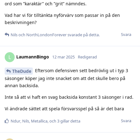
ord som ”karaktär” och ”grit” nämndes.
Vad har vi för tilltänkta nyförvärv som passar in på den
beskrivningen?
Svara
Nils
och
NorthLondonForever
svarade på detta.
LaumannBingo
L
12 mar 2025
Redigerad
Eftersom defensiven sett bedrövlig ut i typ 3
TheDude
säsonger köper jag inte snacket om att det skulle bero på
annan backsida.
Inte så att vi haft en svag backsida konstant 3 säsonger i rad.
Vi ändrade sättet att spela försvarsspel på så är det bara
Svara
Ndur
,
Nils
,
Metallica
, och
3
gillar detta