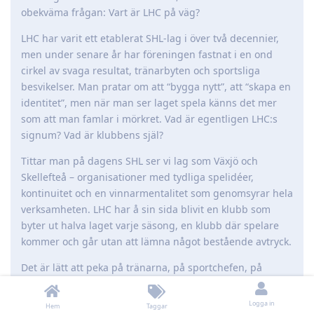
obekväma frågan: Vart är LHC på väg?
LHC har varit ett etablerat SHL-lag i över två decennier,
men under senare år har föreningen fastnat i en ond
cirkel av svaga resultat, tränarbyten och sportsliga
besvikelser. Man pratar om att “bygga nytt”, att “skapa en
identitet”, men när man ser laget spela känns det mer
som att man famlar i mörkret. Vad är egentligen LHC:s
signum? Vad är klubbens själ?
Tittar man på dagens SHL ser vi lag som Växjö och
Skellefteå – organisationer med tydliga spelidéer,
kontinuitet och en vinnarmentalitet som genomsyrar hela
verksamheten. LHC har å sin sida blivit en klubb som
byter ut halva laget varje säsong, en klubb där spelare
kommer och går utan att lämna något bestående avtryck.
Det är lätt att peka på tränarna, på sportchefen, på
spelarna. Men i grund och botten är det en kulturfråga.
LHC behöver hitta tillbaka till den gnista som en gång
Logga in
Hem
Taggar