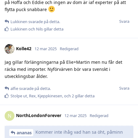
på Hoffa och Eddie och ingen av dom är iaf experter på att
flytta puck snabbare
Svara
Lukkinen
svarade på detta.
Lukkinen
och
Nils
gillar detta
Kolle42
12 mar 2025
Redigerad
Jag gillar förlängningarna på Elie+Martin men nu får det
räcka med importer. Nyförvärven bör vara svenskt i
utvecklingsbar ålder.
Svara
alfie
svarade på detta.
Stolpe ut
,
Rex
,
Kjeppkinesen
, och
2
gillar detta
NorthLondonForever
N
12 mar 2025
Redigerad
Kommer inte ihåg vad han sa öht, påminn
ananas