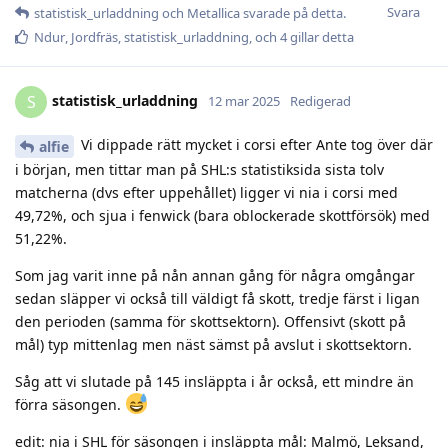
Svara
statistisk_urladdning
och
Metallica
svarade på detta.
Ndur
,
Jordfräs
,
statistisk_urladdning
, och
4
gillar detta
statistisk_urladdning
S
12 mar 2025
Redigerad
Vi dippade rätt mycket i corsi efter Ante tog över där
alfie
i början, men tittar man på SHL:s statistiksida sista tolv
matcherna (dvs efter uppehållet) ligger vi nia i corsi med
49,72%, och sjua i fenwick (bara oblockerade skottförsök) med
51,22%.
Som jag varit inne på nån annan gång för några omgångar
sedan släpper vi också till väldigt få skott, tredje färst i ligan
den perioden (samma för skottsektorn). Offensivt (skott på
mål) typ mittenlag men näst sämst på avslut i skottsektorn.
Såg att vi slutade på 145 insläppta i år också, ett mindre än
förra säsongen.
edit: nia i SHL för säsongen i insläppta mål: Malmö, Leksand,