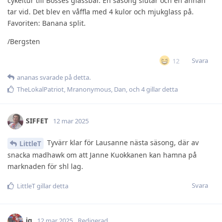
cykeltur till Bosses glassbar. En säsong slutar och en annan
tar vid. Det blev en våffla med 4 kulor och mjukglass på.
Favoriten: Banana split.
/Bergsten
Svara
12
ananas
svarade på detta.
TheLokalPatriot
,
Mranonymous
,
Dan
, och
4
gillar detta
SIFFET
12 mar 2025
Tyvärr klar för Lausanne nästa säsong, där av
LittleT
snacka madhawk om att Janne Kuokkanen kan hamna på
marknaden för shl lag.
Svara
LittleT
gillar detta
jg
12 mar 2025
Redigerad