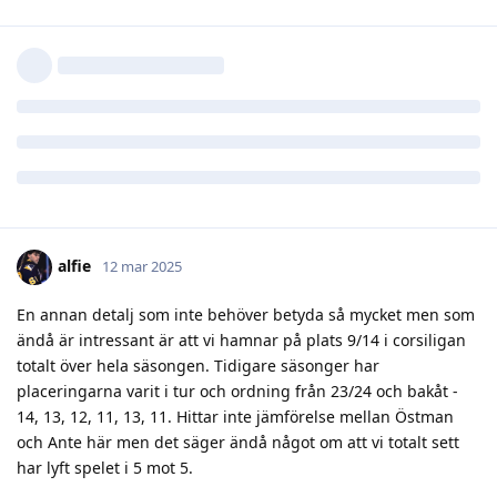
Nu är det ingen avancerad statistik här men jag tycker nog
det säger någonting om grundspelet som tidigare har varit
ohållbart dåligt.. Nu kan man vinna matcher trots ett svagt PP
liksom. Ska man kunna bli ett bättre lag är det just i
spelformen 5 mot 5 man behöver bli mer stabila på detta sätt.
Svara
3
Jordfräs
,
Ndur
,
alfie
, och
7
gillar detta
alfie
12 mar 2025
En annan detalj som inte behöver betyda så mycket men som
ändå är intressant är att vi hamnar på plats 9/14 i corsiligan
totalt över hela säsongen. Tidigare säsonger har
placeringarna varit i tur och ordning från 23/24 och bakåt -
14, 13, 12, 11, 13, 11. Hittar inte jämförelse mellan Östman
och Ante här men det säger ändå något om att vi totalt sett
har lyft spelet i 5 mot 5.