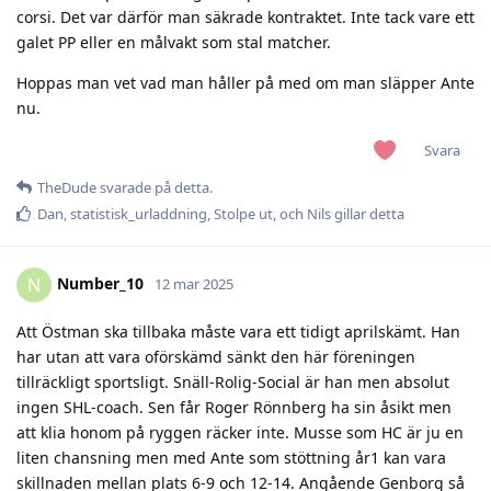
corsi. Det var därför man säkrade kontraktet. Inte tack vare ett
galet PP eller en målvakt som stal matcher.
Hoppas man vet vad man håller på med om man släpper Ante
nu.
Svara
TheDude
svarade på detta.
Dan
,
statistisk_urladdning
,
Stolpe ut
, och
Nils
gillar detta
Number_10
N
12 mar 2025
Att Östman ska tillbaka måste vara ett tidigt aprilskämt. Han
har utan att vara oförskämd sänkt den här föreningen
tillräckligt sportsligt. Snäll-Rolig-Social är han men absolut
ingen SHL-coach. Sen får Roger Rönnberg ha sin åsikt men
att klia honom på ryggen räcker inte. Musse som HC är ju en
liten chansning men med Ante som stöttning år1 kan vara
skillnaden mellan plats 6-9 och 12-14. Angående Genborg så