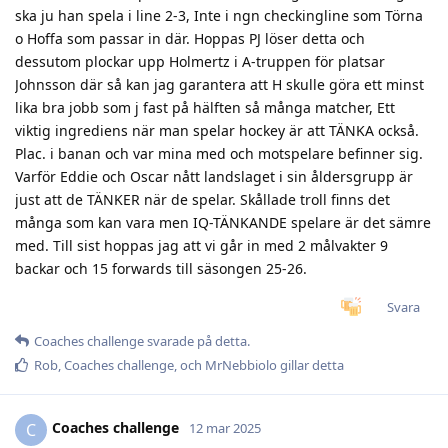
ska ju han spela i line 2-3, Inte i ngn checkingline som Törna
o Hoffa som passar in där. Hoppas PJ löser detta och
dessutom plockar upp Holmertz i A-truppen för platsar
Johnsson där så kan jag garantera att H skulle göra ett minst
lika bra jobb som j fast på hälften så många matcher, Ett
viktig ingrediens när man spelar hockey är att TÄNKA också.
Plac. i banan och var mina med och motspelare befinner sig.
Varför Eddie och Oscar nått landslaget i sin åldersgrupp är
just att de TÄNKER när de spelar. Skållade troll finns det
många som kan vara men IQ-TÄNKANDE spelare är det sämre
med. Till sist hoppas jag att vi går in med 2 målvakter 9
backar och 15 forwards till säsongen 25-26.
Svara
Coaches challenge
svarade på detta.
Rob
,
Coaches challenge
, och
MrNebbiolo
gillar detta
Coaches challenge
C
12 mar 2025