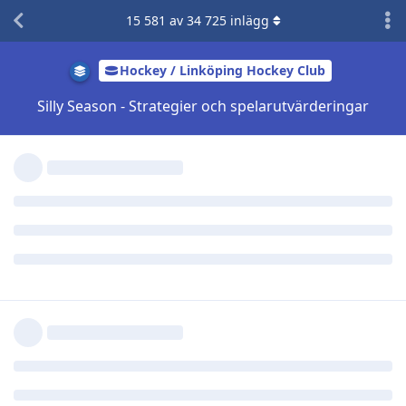
HV över ett sånt här beslut..
15 581
av
34 725
inlägg
Svara
exile82
svarade på detta.
Jordfräs
,
exile82
,
Nils
, och
2
gillar detta
exile82
11 mar 2025
skönt ändå, man går inte in i nästa säsong med
.​.​.​
orimliga förväntningar. Tvärtom.
Svara
.​.​.​
svarade på detta.
NimaVonSlätta
och
LaumannBingo
gillar detta
Sillen
11 mar 2025
Vi får väl se hur det kommer presenteras med
Nils
en ny eller gammal HC, än så länge är det bara en
tidningsartikel, så än finns hoppet om Ante kvar.