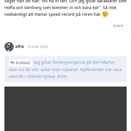
säger han att han “vill ha in fart. Och jag gillar karaktärer som
Hoffa och Genborg som kommer in och bara kör”. Så inte
nödvändigt att menar speed record på rören här
Svara
alfie
12 mar 2025
Jag gillar förlängningarna på Elie+Martin
Kolle42
men nu får det räcka med importer. Nyförvärven bör vara
svenskt i utvecklingsbar ålder.