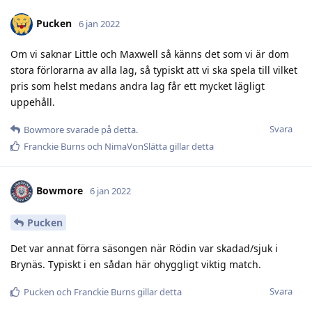
Pucken
6 jan 2022
Om vi saknar Little och Maxwell så känns det som vi är dom
stora förlorarna av alla lag, så typiskt att vi ska spela till vilket
pris som helst medans andra lag får ett mycket lägligt
uppehåll.
Svara
Bowmore
svarade på detta.
Franckie Burns
och
NimaVonSlätta
gillar detta
Bowmore
6 jan 2022
Pucken
Det var annat förra säsongen när Rödin var skadad/sjuk i
Brynäs. Typiskt i en sådan här ohyggligt viktig match.
Svara
Pucken
och
Franckie Burns
gillar detta