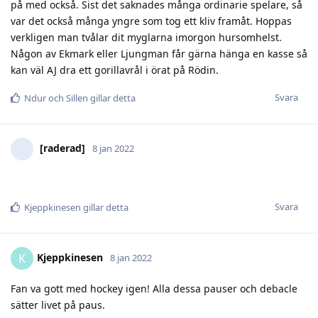
på med också. Sist det saknades många ordinarie spelare, så
var det också många yngre som tog ett kliv framåt. Hoppas
verkligen man tvålar dit myglarna imorgon hursomhelst.
Någon av Ekmark eller Ljungman får gärna hänga en kasse så
kan väl AJ dra ett gorillavrål i örat på Rödin.
Svara
Ndur
och
Sillen
gillar detta
[raderad]
8 jan 2022
Svara
Kjeppkinesen
gillar detta
Kjeppkinesen
K
8 jan 2022
Fan va gott med hockey igen! Alla dessa pauser och debacle
sätter livet på paus.