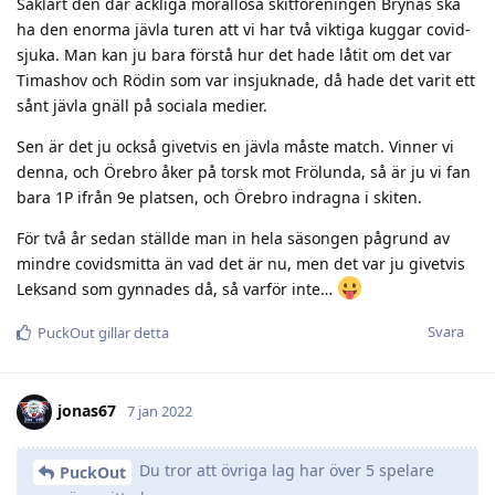
Såklart den där äckliga morallösa skitföreningen Brynäs ska
ha den enorma jävla turen att vi har två viktiga kuggar covid-
sjuka. Man kan ju bara förstå hur det hade låtit om det var
Timashov och Rödin som var insjuknade, då hade det varit ett
sånt jävla gnäll på sociala medier.
Sen är det ju också givetvis en jävla måste match. Vinner vi
denna, och Örebro åker på torsk mot Frölunda, så är ju vi fan
bara 1P ifrån 9e platsen, och Örebro indragna i skiten.
För två år sedan ställde man in hela säsongen pågrund av
mindre covidsmitta än vad det är nu, men det var ju givetvis
Leksand som gynnades då, så varför inte…
Svara
PuckOut
gillar detta
jonas67
7 jan 2022
Du tror att övriga lag har över 5 spelare
PuckOut