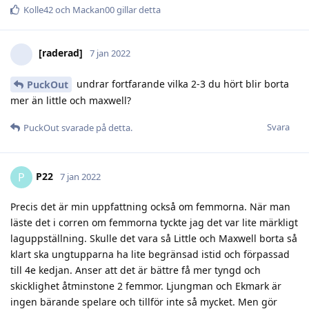
Kolle42
och
Mackan00
gillar detta
[raderad]
7 jan 2022
undrar fortfarande vilka 2-3 du hört blir borta
PuckOut
mer än little och maxwell?
Svara
PuckOut
svarade på detta.
P22
P
7 jan 2022
Precis det är min uppfattning också om femmorna. När man
läste det i corren om femmorna tyckte jag det var lite märkligt
laguppställning. Skulle det vara så Little och Maxwell borta så
klart ska ungtupparna ha lite begränsad istid och förpassad
till 4e kedjan. Anser att det är bättre få mer tyngd och
skicklighet åtminstone 2 femmor. Ljungman och Ekmark är
ingen bärande spelare och tillför inte så mycket. Men gör