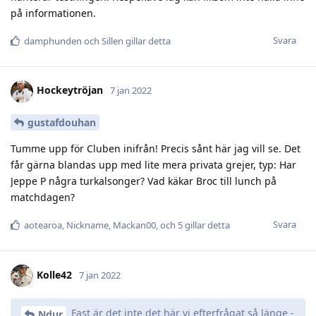
på informationen.
Svara
damphunden
och
Sillen
gillar detta
Hockeytröjan
7 jan 2022
gustafdouhan
Tumme upp för Cluben inifrån! Precis sånt här jag vill se. Det
får gärna blandas upp med lite mera privata grejer, typ: Har
Jeppe P några turkalsonger? Vad käkar Broc till lunch på
matchdagen?
Svara
aotearoa
,
Nickname
,
Mackan00
, och
5
gillar detta
Kolle42
7 jan 2022
Fast är det inte det här vi efterfrågat så länge -
Ndur