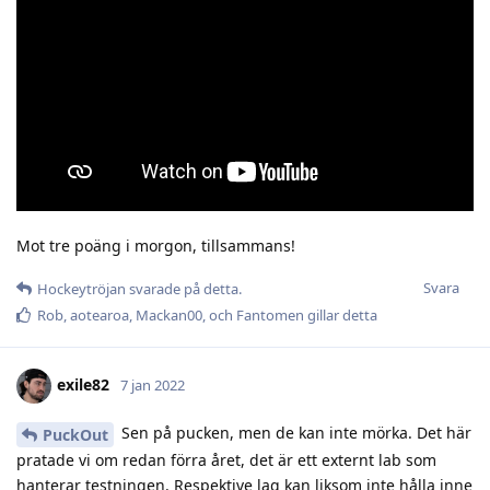
Mot tre poäng i morgon, tillsammans!
Svara
Hockeytröjan
svarade på detta.
Rob
,
aotearoa
,
Mackan00
, och
Fantomen
gillar detta
exile82
7 jan 2022
Sen på pucken, men de kan inte mörka. Det här
PuckOut
pratade vi om redan förra året, det är ett externt lab som
hanterar testningen. Respektive lag kan liksom inte hålla inne