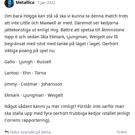
Metallica
7 jan 2022
Om bara Högga kan stå så ska vi kunna ta denna match trots
att inte Little och Maxwell är med. Däremot ser kedjorna
jättekonstiga ut enligt mig. Bättre att spetsa till åtminstone
topp 6 och sedan låta Ekmark, Ljungman, Weigelt osv få
begränsat med istid med tanke på läget i laget. Oerhört
viktiga poäng på spel nu.
Gallo - Ljungh - Russell
Lantosi - Ehn - Törna
Jimmy - Costmar - Johansson
Ekmark - Ljungman - Weigelt
Något sådant känns ju mer rimligt? Förstår inte varför man
ska ställa upp med fyra oerhört trubbiga kedjor istället (enligt
Correns rapportering).
Svara
Ndur
svarade på detta.