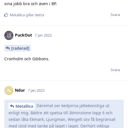
sina jobb bra och även i BP.
Svara
Metallica
gillar detta
PuckOut
7 jan 2022
[raderad]
Cronholm och Gibbons.
Svara
Ndur
N
7 jan 2022
Däremot ser kedjorna jättekonstiga ut
Metallica
enligt mig. Bättre att spetsa till åtminstone topp 6 och
sedan låta Ekmark, Ljungman, Weigelt osv få begränsat
med istid med tanke på läget i laget. Oerhört viktiga