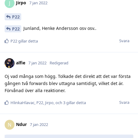
Jirpo
J
7 jan 2022
P22
Junland, Henke Andersson osv osv..
P22
Svara
P22
gillar detta
alfie
7 jan 2022
Redigerad
Oj vad många som högg. Tolkade det direkt att det var första
gången två forwards blev uttagna samtidigt, vilket det är.
Förvånad över alla reaktioner.
Svara
HlinkaHlavac
,
P22
,
Jirpo
, och
3
gillar detta
Ndur
N
7 jan 2022