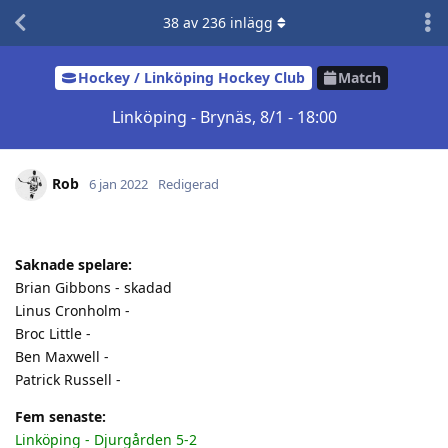
38
av
236
inlägg
Hockey / Linköping Hockey Club
Match
Linköping - Brynäs, 8/1 - 18:00
Rob
6 jan 2022
Redigerad
Saknade spelare:
Brian Gibbons - skadad
Linus Cronholm -
Broc Little -
Ben Maxwell -
Patrick Russell -
Fem senaste:
Linköping - Djurgården 5-2