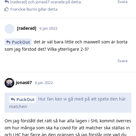
Svara
[raderad]
och
jonas67
svarade på detta.
Franckie Burns
gillar detta
[raderad]
6 jan 2022
det är väl bara little och maxwell som är borta
PuckOut
som jag förstod det? Vilka ytterligare 2-3?
Svara
jonas67
6 jan 2022
Hur fan kan vi gå med på att spela den här
PuckOut
matchen
Om jag förstått det rätt så har alla lagen i SHL kommit överres
om hur många som ska ha covid för att matcher ska ställas in
och LHC har färre än den gränsen så jag förstår inte vad du