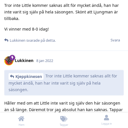
Tror inte Little kommer saknas allt för mycket ändå, han har
inte varit sig själv på hela säsongen. Skönt att Ljungman är
tillbaka.
Vi vinner med 8-0 idag!
Svara
Lukkinen
svarade på detta.
Lukkinen
8 jan 2022
Tror inte Little kommer saknas allt för
Kjeppkinesen
mycket ändå, han har inte varit sig själv på hela
säsongen.
Håller med om att Little inte varit sig själv den här säsongen
än så länge. Däremot tror jag absolut han kan saknas. Tappar
man bort poängtvåan i ett lag som har ganska svårt att lyckas
i offensiven är det definitivt av ondo.
Logga in
Hem
Taggar