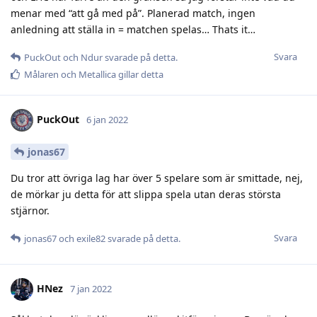
menar med “att gå med på”. Planerad match, ingen
anledning att ställa in = matchen spelas… Thats it…
Svara
PuckOut
och
Ndur
svarade på detta.
Målaren
och
Metallica
gillar detta
PuckOut
6 jan 2022
jonas67
Du tror att övriga lag har över 5 spelare som är smittade, nej,
de mörkar ju detta för att slippa spela utan deras största
stjärnor.
Svara
jonas67
och
exile82
svarade på detta.
HNez
7 jan 2022