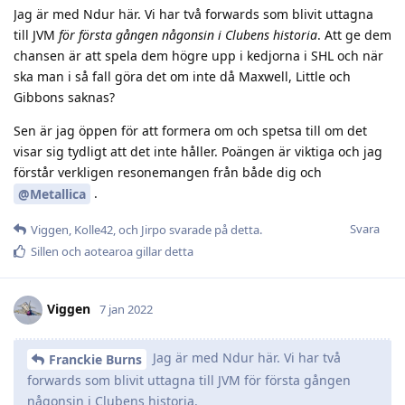
Jag är med Ndur här. Vi har två forwards som blivit uttagna
till JVM
för första gången någonsin i Clubens historia
. Att ge dem
chansen är att spela dem högre upp i kedjorna i SHL och när
ska man i så fall göra det om inte då Maxwell, Little och
Gibbons saknas?
Sen är jag öppen för att formera om och spetsa till om det
visar sig tydligt att det inte håller. Poängen är viktiga och jag
förstår verkligen resonemangen från både dig och
.
@Metallica
Svara
Viggen
,
Kolle42
, och
Jirpo
svarade på detta.
Sillen
och
aotearoa
gillar detta
Viggen
7 jan 2022
Jag är med Ndur här. Vi har två
Franckie Burns
forwards som blivit uttagna till JVM för första gången
någonsin i Clubens historia.