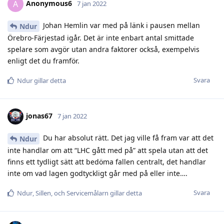
Anonymous6
A
7 jan 2022
Johan Hemlin var med på länk i pausen mellan
Ndur
Örebro-Färjestad igår. Det är inte enbart antal smittade
spelare som avgör utan andra faktorer också, exempelvis
enligt det du framför.
Svara
Ndur
gillar detta
jonas67
7 jan 2022
Du har absolut rätt. Det jag ville få fram var att det
Ndur
inte handlar om att “LHC gått med på” att spela utan att det
finns ett tydligt sätt att bedöma fallen centralt, det handlar
inte om vad lagen godtyckligt går med på eller inte….
Svara
Ndur
,
Sillen
, och
Servicemålarn
gillar detta