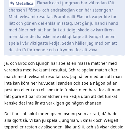
Ekmark och Ljungman har väl redan fått
Metallica
chansen i första- och andrakedjan den här säsongen?
Med tveksamt resultat. Framförallt Ekmark väger lite för
lätt och gör en del enkla misstag. Det går ju hand i hand
med ålder och att han är i ett tidigt skede av karriären
men då är det kanske inte riktigt läge att tvinga honom
spela i vår viktigaste kedja. Sedan håller jag med om att
de ska få förtroende och utrymme för att växa.
Ja, och Broc och Ljungh har spelat en massa matcher med
varandra med tveksamt resultat, Schira spelar match efter
match med tveksamt resultat osv. Jag håller med om att man
inte kan köra ner huvudet i sanden och spela någon på en
position eller i en roll som inte funkar, men bara för att man
fått göra ett par strömatcher i en kedja utan att det funkat
kanske det inte är att verkligen ge någon chansen.
Det finns absolut ingen given lösning som är rätt, då hade
alla gjort så. Vi kan ju spela Ljungman, Ekmark och Weigelt i
topproller resten av säsongen, åka ur SHL och så visar det sig