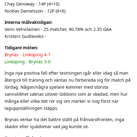
Chay Genoway - 14P (4+10)
Nicklas Danielsson - 12P (6+6)
Interna målvaktsligan:
Veini Vehviläinen - 25 matcher, 90.78% och 2.35 GAA
Kristers Gudlevskis -
Tidigare möten:
Brynäs - Linköping 4-1
Linköping - Brynäs 3-0
Inga nya positiva fall efter testningen igår eller idag så man
återgick till träning och väntas nu förbereda sig för match på
lördag. Någon/några spelare kommer med största
sannolikhet saknas utöver Gibbons som är skadad, men hur
många eller vilka det rör sig om märker vi nog först när
laguppställningen släpps.
Brynäs verkar ha det bättre ställt på frånvarofronten, inga
skador eller sjukdomar vad jag kunde se.