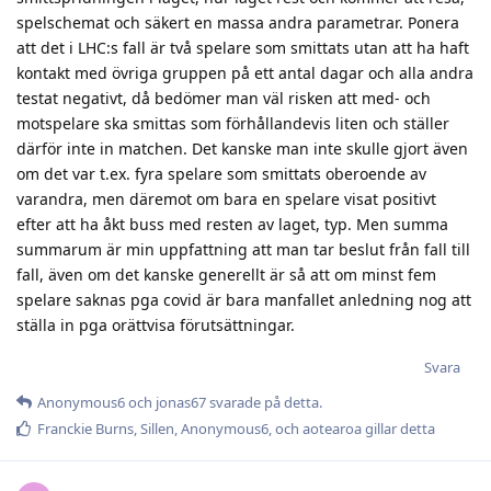
spelschemat och säkert en massa andra parametrar. Ponera
att det i LHC:s fall är två spelare som smittats utan att ha haft
kontakt med övriga gruppen på ett antal dagar och alla andra
testat negativt, då bedömer man väl risken att med- och
motspelare ska smittas som förhållandevis liten och ställer
därför inte in matchen. Det kanske man inte skulle gjort även
om det var t.ex. fyra spelare som smittats oberoende av
varandra, men däremot om bara en spelare visat positivt
efter att ha åkt buss med resten av laget, typ. Men summa
summarum är min uppfattning att man tar beslut från fall till
fall, även om det kanske generellt är så att om minst fem
spelare saknas pga covid är bara manfallet anledning nog att
ställa in pga orättvisa förutsättningar.
Svara
Anonymous6
och
jonas67
svarade på detta.
Franckie Burns
,
Sillen
,
Anonymous6
, och
aotearoa
gillar detta