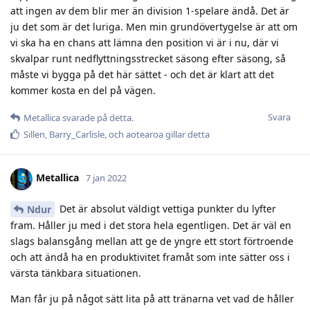
att ingen av dem blir mer än division 1-spelare ändå. Det är
ju det som är det luriga. Men min grundövertygelse är att om
vi ska ha en chans att lämna den position vi är i nu, där vi
skvalpar runt nedflyttningsstrecket säsong efter säsong, så
måste vi bygga på det här sättet - och det är klart att det
kommer kosta en del på vägen.
Svara
Metallica
svarade på detta.
Sillen
,
Barry_Carlisle
, och
aotearoa
gillar detta
Metallica
7 jan 2022
Det är absolut väldigt vettiga punkter du lyfter
Ndur
fram. Håller ju med i det stora hela egentligen. Det är väl en
slags balansgång mellan att ge de yngre ett stort förtroende
och att ändå ha en produktivitet framåt som inte sätter oss i
värsta tänkbara situationen.
Man får ju på något sätt lita på att tränarna vet vad de håller