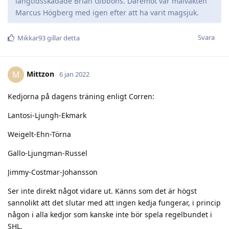
långtidsskadade Brian Gibbons. Däremot var målvakten
Marcus Högberg med igen efter att ha varit magsjuk.
Svara
Mikkar93
gillar detta
Mittzon
M
6 jan 2022
Kedjorna på dagens träning enligt Corren:
Lantosi-Ljungh-Ekmark
Weigelt-Ehn-Törna
Gallo-Ljungman-Russel
Jimmy-Costmar-Johansson
Ser inte direkt något vidare ut. Känns som det är högst
sannolikt att det slutar med att ingen kedja fungerar, i princip
någon i alla kedjor som kanske inte bör spela regelbundet i
SHL.