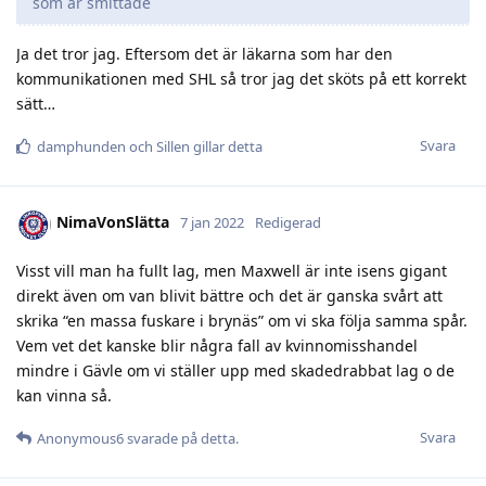
som är smittade
Ja det tror jag. Eftersom det är läkarna som har den
kommunikationen med SHL så tror jag det sköts på ett korrekt
sätt…
Svara
damphunden
och
Sillen
gillar detta
NimaVonSlätta
7 jan 2022
Redigerad
Visst vill man ha fullt lag, men Maxwell är inte isens gigant
direkt även om van blivit bättre och det är ganska svårt att
skrika “en massa fuskare i brynäs” om vi ska följa samma spår.
Vem vet det kanske blir några fall av kvinnomisshandel
mindre i Gävle om vi ställer upp med skadedrabbat lag o de
kan vinna så.
Svara
Anonymous6
svarade på detta.