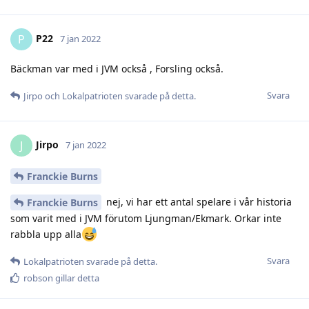
P22
P
7 jan 2022
Bäckman var med i JVM också , Forsling också.
Svara
Jirpo
och
Lokalpatrioten
svarade på detta.
Jirpo
J
7 jan 2022
Franckie Burns
nej, vi har ett antal spelare i vår historia
Franckie Burns
som varit med i JVM förutom Ljungman/Ekmark. Orkar inte
rabbla upp alla
Svara
Lokalpatrioten
svarade på detta.
robson
gillar detta