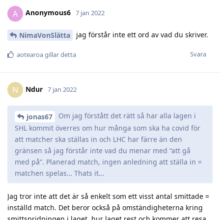
Anonymous6
A
7 jan 2022
jag förstår inte ett ord av vad du skriver.
NimaVonSlätta
Svara
aotearoa
gillar detta
Ndur
N
7 jan 2022
Om jag förstått det rätt så har alla lagen i
jonas67
SHL kommit överres om hur många som ska ha covid för
att matcher ska ställas in och LHC har färre än den
gränsen så jag förstår inte vad du menar med “att gå
med på”. Planerad match, ingen anledning att ställa in =
matchen spelas… Thats it…
Jag tror inte att det är så enkelt som ett visst antal smittade =
inställd match. Det beror också på omständigheterna kring
smittspridningen i laget, hur laget rest och kommer att resa,