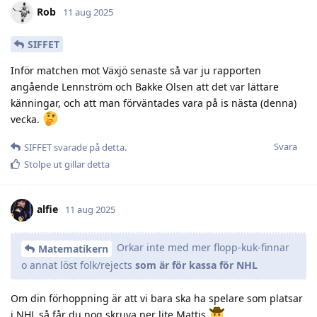
Rob
11 aug 2025
SIFFET
Inför matchen mot Växjö senaste så var ju rapporten
angående Lennström och Bakke Olsen att det var lättare
känningar, och att man förväntades vara på is nästa (denna)
vecka.
Svara
SIFFET
svarade på detta.
Stolpe ut
gillar detta
alfie
11 aug 2025
Orkar inte med mer flopp-kuk-finnar
Matematikern
o annat löst folk/rejects
som är för kassa för NHL
Om din förhoppning är att vi bara ska ha spelare som platsar
i NHL så får du nog skruva ner lite Mattis