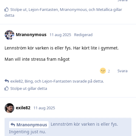
Stolpe ut
,
Lejon-Fantasten
,
Mranonymous
, och
Metallica
gillar
detta
Mranonymous
11 aug 2025
Redigerad
Lennström kör varken is eller fys. Har kört lite i gymmet.
Man vill inte stressa fram något
Svara
2
exile82
,
Bing
, och
Lejon-Fantasten
svarade på detta.
Stolpe ut
gillar detta
exile82
11 aug 2025
Lennström kör varken is eller fys.
Mranonymous
Ingenting just nu.