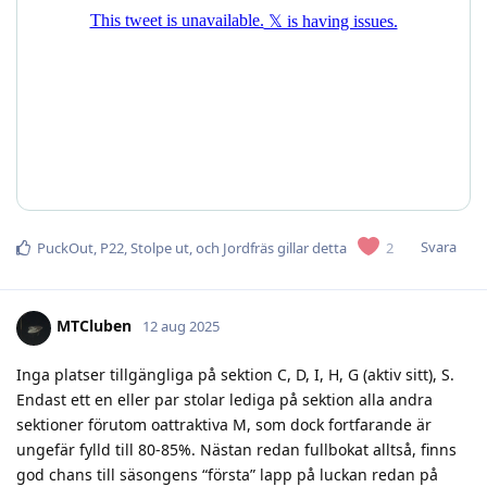
Svara
2
PuckOut
,
P22
,
Stolpe ut
, och
Jordfräs
gillar detta
MTCluben
12 aug 2025
Inga platser tillgängliga på sektion C, D, I, H, G (aktiv sitt), S.
Endast ett en eller par stolar lediga på sektion alla andra
sektioner förutom oattraktiva M, som dock fortfarande är
ungefär fylld till 80-85%. Nästan redan fullbokat alltså, finns
god chans till säsongens “första” lapp på luckan redan på