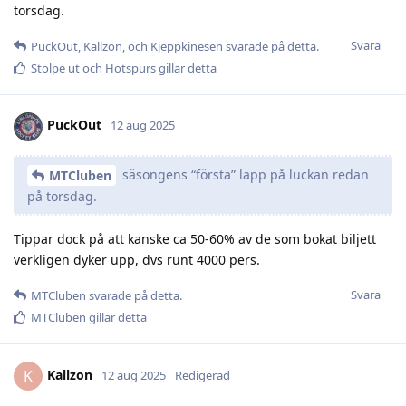
torsdag.
Svara
PuckOut
,
Kallzon
, och
Kjeppkinesen
svarade på detta.
Stolpe ut
och
Hotspurs
gillar detta
PuckOut
12 aug 2025
säsongens “första” lapp på luckan redan
MTCluben
på torsdag.
Tippar dock på att kanske ca 50-60% av de som bokat biljett
verkligen dyker upp, dvs runt 4000 pers.
Svara
MTCluben
svarade på detta.
MTCluben
gillar detta
Kallzon
K
12 aug 2025
Redigerad