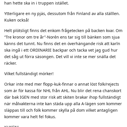
han hette ska in i truppen istället.
Ytterligare en ny pjäs, dessutom från Finland av alla ställlen.
Kuken också!
Helt plötsligt finns det enkom frågetecken på backen kvar. Om
“Tre kronor om tre år”-Norén ens tar sig till bänken som sjua
känns det tunnt. Nu finns det en överhängande risk att karln
ska ingå i ett ORDINARIE backpar och tacka vet jag gud hur
det såg ut förra säsongen. Det vill vi inte se mer snälla det
räcker.
Vilket fullständigt mörker!
Orkar inte med mer flopp-kuk-finnar o annat löst folk/rejects
som är för kassa för NHL från AHL. Nu blir det rena chanskort
där bak IGEN med stor risk att skiten brakar ihop fullständigt
när målvakterna inte kan städa upp alla A-lägen som kommer
släppas till och folk kommer skylla på dom vilket antagligen
kommer vara helt fel fokus.