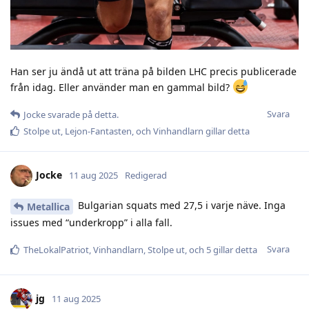
Han ser ju ändå ut att träna på bilden LHC precis publicerade
från idag. Eller använder man en gammal bild?
Svara
Jocke
svarade på detta.
Stolpe ut
,
Lejon-Fantasten
, och
Vinhandlarn
gillar detta
Jocke
11 aug 2025
Redigerad
Bulgarian squats med 27,5 i varje näve. Inga
Metallica
issues med “underkropp” i alla fall.
Svara
TheLokalPatriot
,
Vinhandlarn
,
Stolpe ut
, och
5
gillar detta
jg
11 aug 2025