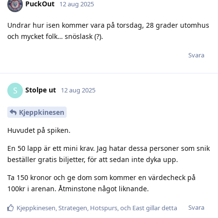
PuckOut
12 aug 2025
Undrar hur isen kommer vara på torsdag, 28 grader utomhus
och mycket folk… snöslask (?).
Svara
Stolpe ut
S
12 aug 2025
Kjeppkinesen
Huvudet på spiken.
En 50 lapp är ett mini krav. Jag hatar dessa personer som snik
beställer gratis biljetter, för att sedan inte dyka upp.
Ta 150 kronor och ge dom som kommer en värdecheck på
100kr i arenan. Åtminstone något liknande.
Svara
Kjeppkinesen
,
Strategen
,
Hotspurs
, och
East
gillar detta