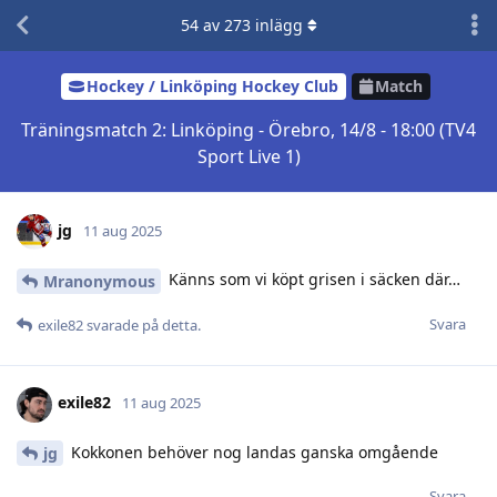
54
av
273
inlägg
Hockey / Linköping Hockey Club
Match
Träningsmatch 2: Linköping - Örebro, 14/8 - 18:00 (TV4
Sport Live 1)
jg
11 aug 2025
Känns som vi köpt grisen i säcken där…
Mranonymous
Svara
exile82
svarade på detta.
exile82
11 aug 2025
Kokkonen behöver nog landas ganska omgående
jg
Svara