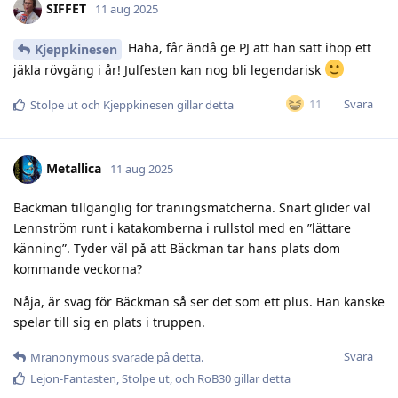
SIFFET
11 aug 2025
Haha, får ändå ge PJ att han satt ihop ett
Kjeppkinesen
jäkla rövgäng i år! Julfesten kan nog bli legendarisk
Svara
11
Stolpe ut
och
Kjeppkinesen
gillar detta
Metallica
11 aug 2025
Bäckman tillgänglig för träningsmatcherna. Snart glider väl
Lennström runt i katakomberna i rullstol med en ”lättare
känning”. Tyder väl på att Bäckman tar hans plats dom
kommande veckorna?
Nåja, är svag för Bäckman så ser det som ett plus. Han kanske
spelar till sig en plats i truppen.
Svara
Mranonymous
svarade på detta.
Lejon-Fantasten
,
Stolpe ut
, och
RoB30
gillar detta