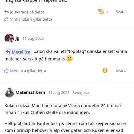
magiska knappen i september..
Svara
4
jg
svarade på detta.
Vinhandlarn
gillar detta
jg
11 aug 2025
…nog ska väl ett “topplag” ganska enkelt vinna
Metallica
matcher, särskilt på hemma-is
Svara
Metallica
gillar detta
Matematikern
11 aug 2025
Redigerad
Kuken också. Man han njuta av Vrana i ungefär 24 timmar
innan cirkus Cluben skulle dra igång igen.
Helt plötsligt är Fantenberg & Lennström hockeypensionärer
som i princip behöver hjälp över gatan och Kuken eller vad