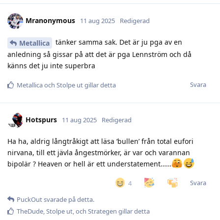
Mranonymous
11 aug 2025
Redigerad
tänker samma sak. Det är ju pga av en
Metallica
anledning så gissar på att det är pga Lennström och då
känns det ju inte superbra
Svara
Metallica
och
Stolpe ut
gillar detta
Hotspurs
11 aug 2025
Redigerad
Ha ha, aldrig långtråkigt att läsa ‘bullen’ från total eufori
nirvana, till ett jävla ångestmörker, är var och varannan
bipolär ? Heaven or hell är ett understatement……
Svara
4
PuckOut
svarade på detta.
TheDude
,
Stolpe ut
, och
Strategen
gillar detta