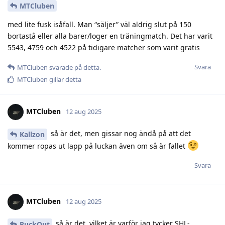
MTCluben
med lite fusk isåfall. Man “säljer” väl aldrig slut på 150
bortastå eller alla barer/loger en träningmatch. Det har varit
5543, 4759 och 4522 på tidigare matcher som varit gratis
Svara
MTCluben
svarade på detta.
MTCluben
gillar detta
MTCluben
12 aug 2025
så är det, men gissar nog ändå på att det
Kallzon
kommer ropas ut lapp på luckan även om så är fallet
Svara
MTCluben
12 aug 2025
så är det, vilket är varför jag tycker SHL-
PuckOut