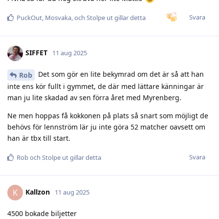
Svara
PuckOut
,
Mosvaka
, och
Stolpe ut
gillar detta
SIFFET
11 aug 2025
Det som gör en lite bekymrad om det är så att han
Rob
inte ens kör fullt i gymmet, de där med lättare känningar är
man ju lite skadad av sen förra året med Myrenberg.
Ne men hoppas få kokkonen på plats så snart som möjligt de
behövs för lennström lär ju inte göra 52 matcher oavsett om
han är tbx till start.
Svara
Rob
och
Stolpe ut
gillar detta
Kallzon
K
11 aug 2025
4500 bokade biljetter