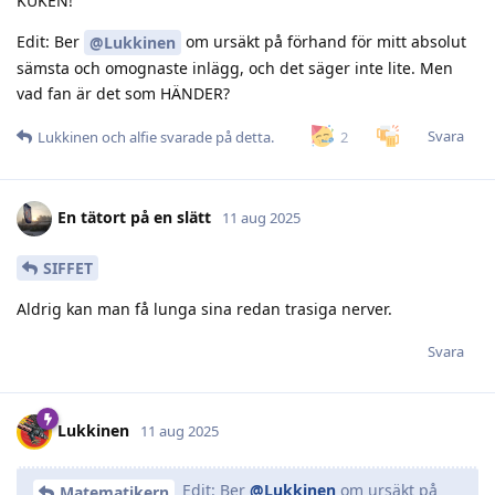
KUKEN!
Edit: Ber
om ursäkt på förhand för mitt absolut
@Lukkinen
sämsta och omognaste inlägg, och det säger inte lite. Men
vad fan är det som HÄNDER?
Svara
2
Lukkinen
och
alfie
svarade på detta.
En tätort på en slätt
11 aug 2025
SIFFET
Aldrig kan man få lunga sina redan trasiga nerver.
Svara
Lukkinen
11 aug 2025
Edit: Ber
@Lukkinen
om ursäkt på
Matematikern