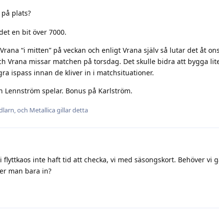
på plats?
et en bit över 7000.
ana “i mitten” på veckan och enligt Vrana själv så lutar det åt ons
och Vrana missar matchen på torsdag. Det skulle bidra att bygga lit
ra ispass innan de kliver in i matchsituationer.
h Lennström spelar. Bonus på Karlström.
dlarn
, och
Metallica
gillar detta
i flyttkaos inte haft tid att checka, vi med säsongskort. Behöver vi 
iver man bara in?