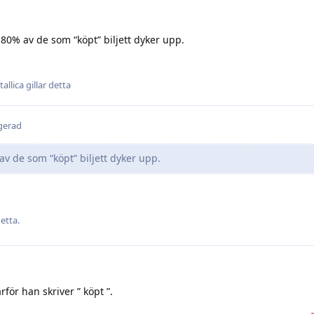
 80% av de som “köpt” biljett dyker upp.
allica
gillar detta
gerad
v de som “köpt” biljett dyker upp.
etta.
för han skriver ” köpt ”.