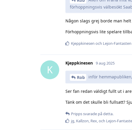
Rob
förhoppningsvis välbesökt Saa
Någon slags grej borde man helt kl
Förhoppningsvis lite spelare till
Kjeppkinesen
och
Lejon-Fantasten
Kjeppkinesen
9 aug 2025
K
inför hemmapubliken
Rob
Ser fan redan väldigt fullt ut i ar
Tänk om det skulle bli fullsatt? Sju
Pripps
svarade på detta.
jg
,
Kallzon
,
Rex
, och
Lejon-Fantast