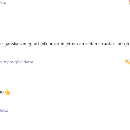
etta
n är ganska vanligt att folk bokar biljetter och sedan struntar i att g
ch
Pripps
gillar detta
nu
 detta