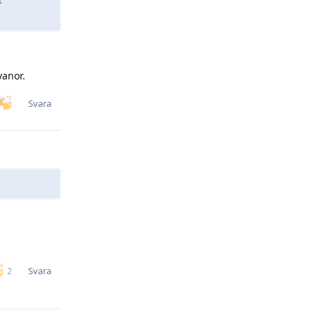
vanor.
Svara
Svara
2