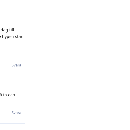
dag till
e hype i stan
Svara
gå in och
Svara