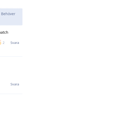
. Behöver
match
Svara
2
Svara