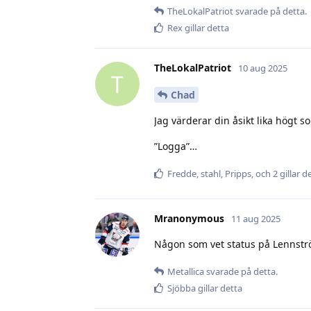
TheLokalPatriot
svarade på detta.
Rex
gillar detta
TheLokalPatriot
10 aug 2025
T
Chad
Jag värderar din åsikt lika högt s
”Logga”…
Fredde
,
stahl
,
Pripps
, och
2
gillar d
Mranonymous
11 aug 2025
Någon som vet status på Lennstr
Metallica
svarade på detta.
Sjöbba
gillar detta