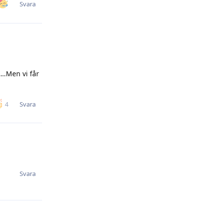
Svara
å….Men vi får
Svara
4
Svara