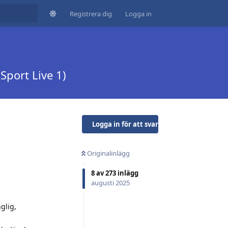
Registrera dig
Logga in
Sport Live 1)
Logga in för att svara
Originalinlägg
8
av
273
inlägg
augusti 2025
glig,