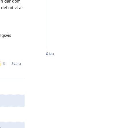
och där dom
efinitivt är
ngsvis
Nu
Svara
8
t