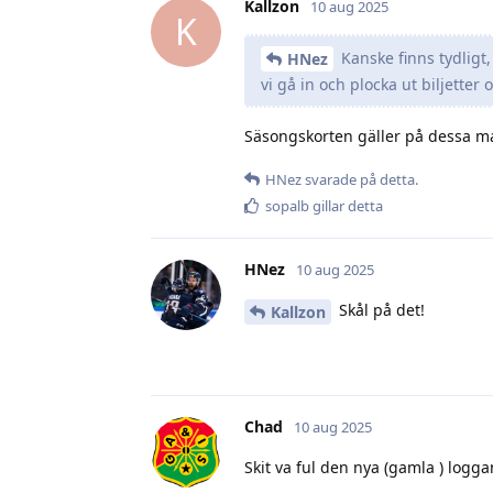
Kallzon
10 aug 2025
K
Kanske finns tydligt,
HNez
vi gå in och plocka ut biljetter 
Säsongskorten gäller på dessa mat
HNez
svarade på detta.
sopalb
gillar detta
HNez
10 aug 2025
Skål på det!
Kallzon
Chad
10 aug 2025
Skit va ful den nya (gamla ) logga