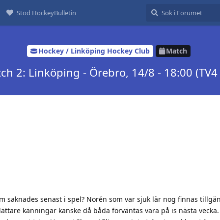
Stöd HockeyBulletin
Hockey / Linköping Hockey Club
Match
h 2: Linköping - Örebro, 14/8 - 18:00 (TV4 
m saknades senast i spel? Norén som var sjuk lär nog finnas tillgän
ttare känningar kanske då båda förväntas vara på is nästa vecka.