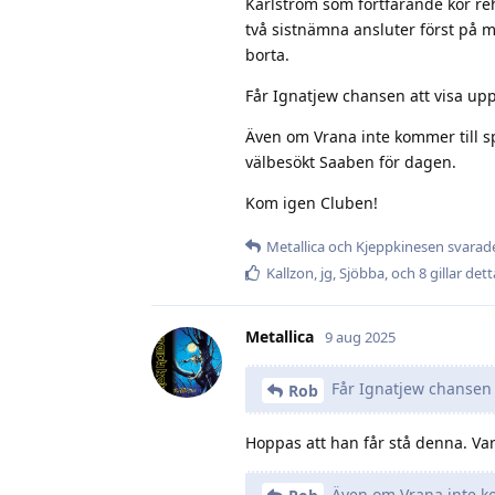
Karlström som fortfarande kör reh
två sistnämna ansluter först på 
borta.
Får Ignatjew chansen att visa upp
Även om Vrana inte kommer till s
välbesökt Saaben för dagen.
Kom igen Cluben!
Metallica
och
Kjeppkinesen
svarade
Kallzon
,
jg
,
Sjöbba
, och
8
gillar dett
Metallica
9 aug 2025
Får Ignatjew chansen a
Rob
Hoppas att han får stå denna. Var
Även om Vrana inte kom