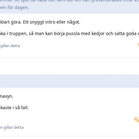
ben för dagen.
art göra. Ett snyggt intro eller något.
baka i truppen, så man kan börja pussla med kedjor och sätta goda 
gillar detta
,
enavyn.
kaste i så fall.
en
gillar detta