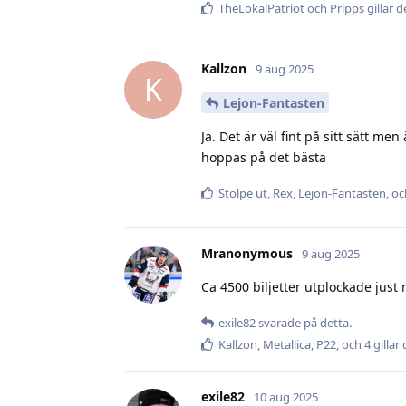
TheLokalPatriot
och
Pripps
gillar d
Kallzon
9 aug 2025
K
Lejon-Fantasten
Ja. Det är väl fint på sitt sätt me
hoppas på det bästa
Stolpe ut
,
Rex
,
Lejon-Fantasten
, o
Mranonymous
9 aug 2025
Ca 4500 biljetter utplockade just 
exile82
svarade på detta.
Kallzon
,
Metallica
,
P22
, och
4
gillar
exile82
10 aug 2025