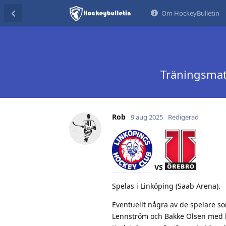
Om HockeyBulletin
Träningsmatc
Rob
9 aug 2025
Redigerad
VS
Spelas i Linköping (Saab Arena).
Eventuellt några av de spelare so
Lennström och Bakke Olsen med lä