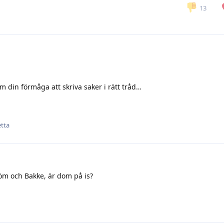
13
om din förmåga att skriva saker i rätt tråd…
etta
öm och Bakke, är dom på is?