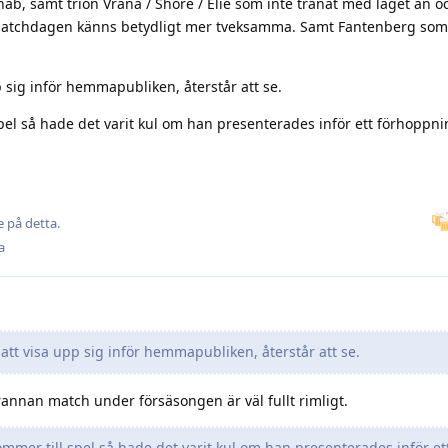
ab, samt trion Vrana / Shore / Elie som inte tränat med laget än 
matchdagen känns betydligt mer tveksamma. Samt Fantenberg som d
 sig inför hemmapubliken, återstår att se.
pel så hade det varit kul om han presenterades inför ett förhoppni
 på detta.
a
tt visa upp sig inför hemmapubliken, återstår att se.
annan match under försäsongen är väl fullt rimligt.
mer till spel så hade det varit kul om han presenterades inför et