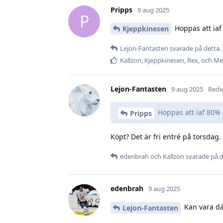
Pripps
9 aug 2025
P
Hoppas att iaf
Kjeppkinesen
Lejon-Fantasten
svarade på detta.
Kallzon
,
Kjeppkinesen
,
Rex
, och
Met
Lejon-Fantasten
9 aug 2025
Redi
Hoppas att iaf 80% a
Pripps
Köpt? Det är fri entré på torsdag.
edenbrah
och
Kallzon
svarade på d
edenbrah
9 aug 2025
Kan vara där
Lejon-Fantasten