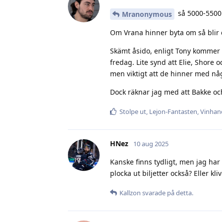
så 5000-5500 
Mranonymous
Om Vrana hinner byta om så blir d
Skämt åsido, enligt Tony kommer Vr
fredag. Lite synd att Elie, Shore 
men viktigt att de hinner med någ
Dock räknar jag med att Bakke oc
Stolpe ut
,
Lejon-Fantasten
,
Vinhan
HNez
10 aug 2025
Kanske finns tydligt, men jag har 
plocka ut biljetter också? Eller kl
Kallzon
svarade på detta.