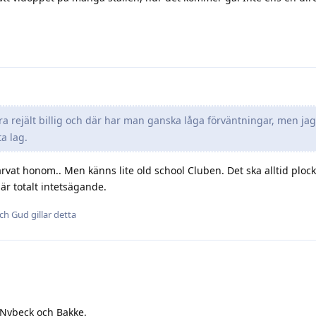
ara rejält billig och där har man ganska låga förväntningar, men jag
ta lag.
ärvat honom.. Men känns lite old school Cluben. Det ska alltid ploc
r totalt intetsägande.
och
Gud
gillar detta
 Nybeck och Bakke.