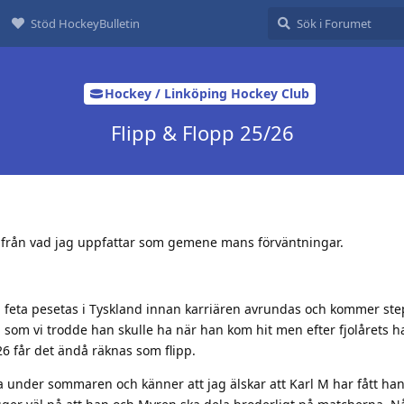
Stöd HockeyBulletin
Hockey / Linköping Hockey Club
Flipp & Flopp 25/26
ifrån vad jag uppfattar som gemene mans förväntningar.
med feta pesetas i Tyskland innan karriären avrundas och kommer st
å som vi trodde han skulle ha när han kom hit men efter fjolårets h
6 får det ändå räknas som flipp.
ra under sommaren och känner att jag älskar att Karl M har fått h