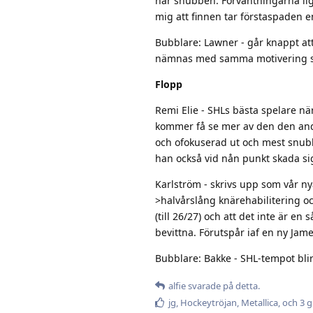
här snubben. Förväntningarna lig
mig att finnen tar förstaspaden e
Bubblare: Lawner - går knappt att 
nämnas med samma motivering s
Flopp
Remi Elie - SHLs bästa spelare när
kommer få se mer av den den and
och ofokuserad ut och mest snubb
han också vid nån punkt skada si
Karlström - skrivs upp som vår n
>halvårslång knärehabilitering o
(till 26/27) och att det inte är en
bevittna. Förutspår iaf en ny Jame
Bubblare: Bakke - SHL-tempot blir 
alfie
svarade på detta.
jg
,
Hockeytröjan
,
Metallica
, och
3
gi