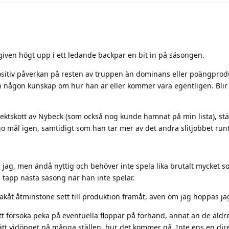
 given högt upp i ett ledande backpar en bit in på säsongen.
ositiv påverkan på resten av truppen än dominans eller poängprod
utan någon kunskap om hur han är eller kommer vara egentligen. Bli
irektskott av Nybeck (som också nog kunde hamnat på min lista), stäl
ugo mål igen, samtidigt som han tar mer av det andra slitjobbet ru
na jag, men ändå nyttig och behöver inte spela lika brutalt mycket 
e tapp nästa säsong när han inte spelar.
akåt åtminstone sett till produktion framåt, även om jag hoppas jag
att försöka peka på eventuella floppar på förhand, annat än de äldr
ätt vidöppet på många ställen, hur det kommer gå. Inte ens en dire