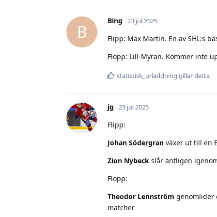
Bing
23 jul 2025
B
Flipp: Max Martin. En av SHL:s b
Flopp: Lill-Myran. Kommer inte upp
statistisk_urladdning
gillar detta
jg
23 jul 2025
Flipp:
Johan Södergran
växer ut till en 
Zion Nybeck
slår äntligen igenom 
Flopp:
Theodor Lennström
genomlider en
matcher