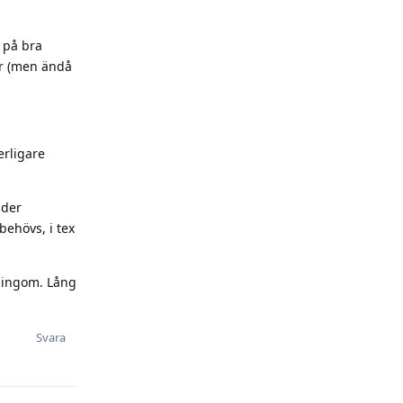
 på bra
ter (men ändå
erligare
nder
behövs, i tex
åningom. Lång
Svara