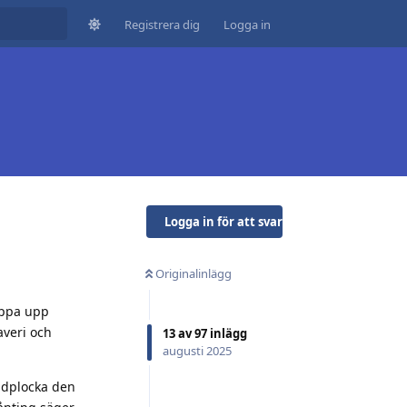
Registrera dig
Logga in
Logga in för att svara
Originalinlägg
eppa upp
averi och
13
av
97
inlägg
augusti 2025
andplocka den