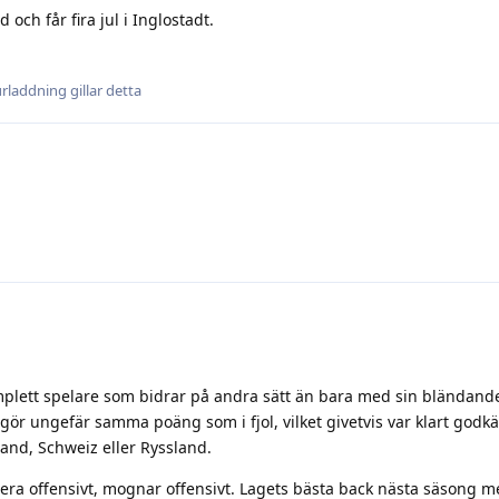
 och får fira jul i Inglostadt.
_urladdning
gillar detta
komplett spelare som bidrar på andra sätt än bara med sin bländande
n gör ungefär samma poäng som i fjol, vilket givetvis var klart godk
kland, Schweiz eller Ryssland.
rera offensivt, mognar offensivt. Lagets bästa back nästa säsong 