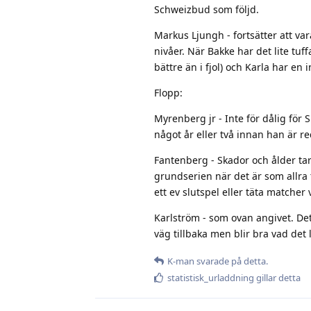
Schweizbud som följd.
Markus Ljungh - fortsätter att va
nivåer. När Bakke har det lite tuf
bättre än i fjol) och Karla har e
Flopp:
Myrenberg jr - Inte för dålig för
något år eller två innan han är re
Fantenberg - Skador och ålder tar 
grundserien när det är som allra t
ett ev slutspel eller täta matcher 
Karlström - som ovan angivet. De
väg tillbaka men blir bra vad det 
K-man
svarade på detta.
statistisk_urladdning
gillar detta