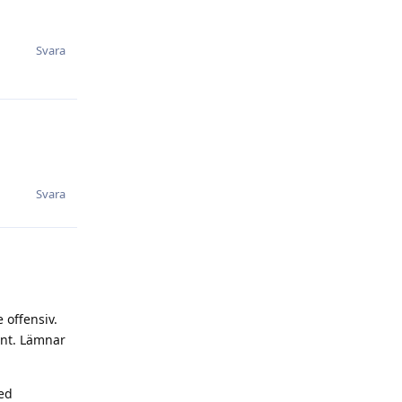
Svara
Svara
 offensiv.
änt. Lämnar
med