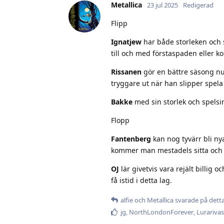
Metallica
23 jul 2025
Redigerad
Flipp
Ignatjew
har både storleken och 
till och med förstaspaden eller 
Rissanen
gör en bättre säsong nu 
tryggare ut när han slipper spela
Bakke
med sin storlek och spelsi
Flopp
Fantenberg
kan nog tyvärr bli nya
kommer man mestadels sitta och 
OJ
lär givetvis vara rejält billig
få istid i detta lag.
alfie
och
Metallica
svarade på detta
jg
,
NorthLondonForever
,
Lurariva