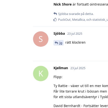
Nick Shore
är fortsatt ointresserad
Sjöbba
svarade på detta.
PuckOut
,
Metallica
, och
statistisk
Sjöbba
23 jul 2025
S
rätt klockren
jg
Kjellman
23 jul 2025
K
Flipp:
Ty Rattie - växer ut till en mer 
Får lite torrare krut i bössan me
för ett sista utlandsäventyr i Tys
David Bernhardt - Fortsätter leve