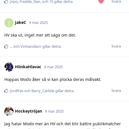
Svara
Jirpo
,
Fredde
,
Dan
, och
15
gillar detta
JakeC
J
9 mar 2025
HV ska ut, inget mer att säga om det.
Svara
.​.​.​
och
Vinhandlarn
gillar detta
HlinkaHlavac
9 mar 2025
Hoppas Modo åker så vi kan plocka deras målvakt.
Svara
Jordfräs
och
Barry_Carlisle
gillar detta
Hockeytröjan
9 mar 2025
Jag hatar Modo mer än HV och det blir bättre publikmatcher