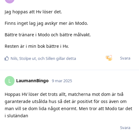
Jag hoppas att Hv löser det.
Finns inget lag jag avskyr mer än Modo.
Bättre tränare i Modo och bättre målvakt.
Resten är i min bok bättre i Hv.
Svara
Nils
,
Stolpe ut
, och
Sillen
gillar detta
LaumannBingo
L
9 mar 2025
Hoppas HV löser det trots allt, matcherna mot dom är två
garanterade utsålda hus så det är positivt för oss även om
man vill se dom lida något enormt. Men tror att Modo tar det
i slutändan
Svara