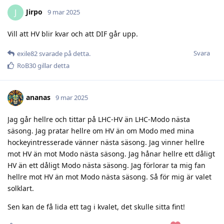
Jirpo
J
9 mar 2025
Vill att HV blir kvar och att DIF går upp.
Svara
exile82
svarade på detta.
RoB30
gillar detta
ananas
9 mar 2025
Jag går hellre och tittar på LHC-HV än LHC-Modo nästa
säsong. Jag pratar hellre om HV än om Modo med mina
hockeyintresserade vänner nästa säsong. Jag vinner hellre
mot HV än mot Modo nästa säsong. Jag hånar hellre ett dåligt
HV än ett dåligt Modo nästa säsong. Jag förlorar ta mig fan
hellre mot HV än mot Modo nästa säsong. Så för mig är valet
solklart.
Sen kan de få lida ett tag i kvalet, det skulle sitta fint!