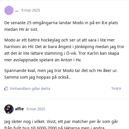
.​.​.​
.
9 mar 2025
De senaste 25 omgångarna landar Modo in på en 8:e plats
medan HV är sist.
Modo är ett bättre hockeylag och ser ut att vara i lite mer
harmoni än HV. Det är bara ångest i Jönköping medan jag tror
att det är lite lättare stämning i Ö-vik. Tror Karlin kan skapa
mer avslappnade spelare än Anton i Hv.
Spännande kval, men jag tror Modo tar det och Hv åker ur.
Samma som jag hoppas på också..
Svara
Vinhandlarn
gillar detta
alfie
9 mar 2025
Jag skiter nog i vilket. Visst, ett par matcher per år som går
från fullt hus till 6000-7000 på läktarna men i andra