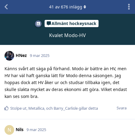
41
av
676
inlägg
Allmänt hockeysnack
Kvalet Modo-HV
HNez
9 mar 2025
Känns svårt att säga på förhand. Modo är bättre än HV, men
HV har väl haft ganska lätt för Modo denna säsongen. Jag
hoppas dock att HV åker ur och studsar tillbaka igen, det
skulle slakta mycket av deras ekonomi att göra. Vilket endast
kan ses som bra.
Svara
Stolpe ut
,
Metallica
, och
Barry_Carlisle
gillar detta
Nils
N
9 mar 2025