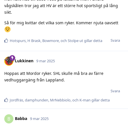
vågskålen tror jag att HV är ett större hot sportsligt på lång
sikt.
Så för mig kvittar det vilka som ryker. Kommer njuta oavsett
Svara
Hotspurs
,
H Brask
,
Bowmore
, och
Stolpe ut
gillar detta
Lukkinen
9 mar 2025
Hoppas att Mordor ryker. SHL skulle må bra av färre
vedhuggargäng från Lappland.
Svara
Jordfräs
,
damphunden
,
MrNebbiolo
, och
K-man
gillar detta
Babba
B
9 mar 2025