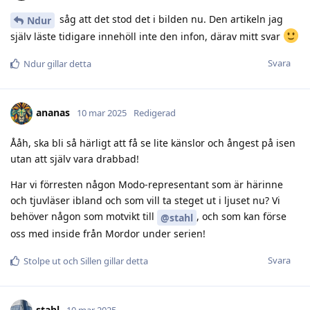
såg att det stod det i bilden nu. Den artikeln jag
Ndur
själv läste tidigare innehöll inte den infon, därav mitt svar
Svara
Ndur
gillar detta
ananas
10 mar 2025
Redigerad
Ååh, ska bli så härligt att få se lite känslor och ångest på isen
utan att själv vara drabbad!
Har vi förresten någon Modo-representant som är härinne
och tjuvläser ibland och som vill ta steget ut i ljuset nu? Vi
behöver någon som motvikt till
, och som kan förse
@stahl
oss med inside från Mordor under serien!
Svara
Stolpe ut
och
Sillen
gillar detta
stahl
10 mar 2025