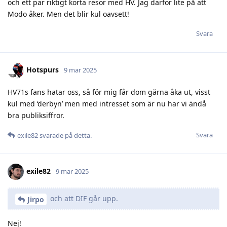
och ett par riktigt korta resor med HV. Jag därför lite på att
Modo åker. Men det blir kul oavsett!
Svara
Hotspurs
9 mar 2025
HV71s fans hatar oss, så för mig får dom gärna åka ut, visst
kul med ‘derbyn’ men med intresset som är nu har vi ändå
bra publiksiffror.
Svara
exile82
svarade på detta.
exile82
9 mar 2025
och att DIF går upp.
Jirpo
Nej!