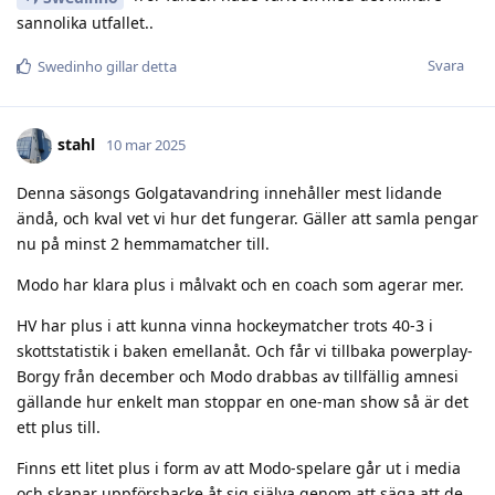
sannolika utfallet..
Svara
Swedinho
gillar detta
stahl
10 mar 2025
Denna säsongs Golgatavandring innehåller mest lidande
ändå, och kval vet vi hur det fungerar. Gäller att samla pengar
nu på minst 2 hemmamatcher till.
Modo har klara plus i målvakt och en coach som agerar mer.
HV har plus i att kunna vinna hockeymatcher trots 40-3 i
skottstatistik i baken emellanåt. Och får vi tillbaka powerplay-
Borgy från december och Modo drabbas av tillfällig amnesi
gällande hur enkelt man stoppar en one-man show så är det
ett plus till.
Finns ett litet plus i form av att Modo-spelare går ut i media
och skapar uppförsbacke åt sig själva genom att säga att de