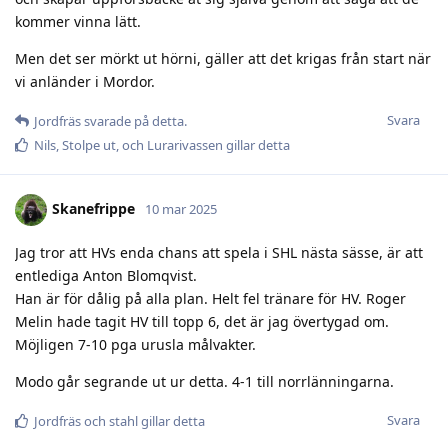
kommer vinna lätt.
Men det ser mörkt ut hörni, gäller att det krigas från start när
vi anländer i Mordor.
Svara
Jordfräs
svarade på detta.
Nils
,
Stolpe ut
, och
Lurarivassen
gillar detta
Skanefrippe
10 mar 2025
Jag tror att HVs enda chans att spela i SHL nästa sässe, är att
entlediga Anton Blomqvist.
Han är för dålig på alla plan. Helt fel tränare för HV. Roger
Melin hade tagit HV till topp 6, det är jag övertygad om.
Möjligen 7-10 pga urusla målvakter.
Modo går segrande ut ur detta. 4-1 till norrlänningarna.
Svara
Jordfräs
och
stahl
gillar detta