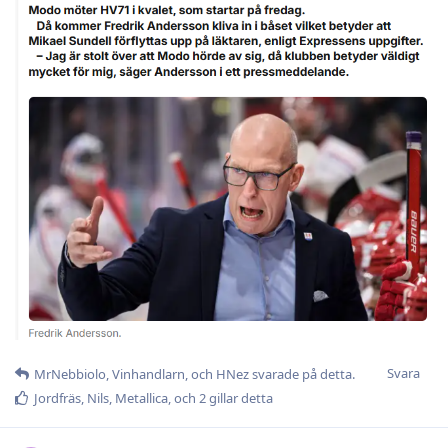
Svara
MrNebbiolo
,
Vinhandlarn
, och
HNez
svarade på detta.
Jordfräs
,
Nils
,
Metallica
, och
2
gillar detta