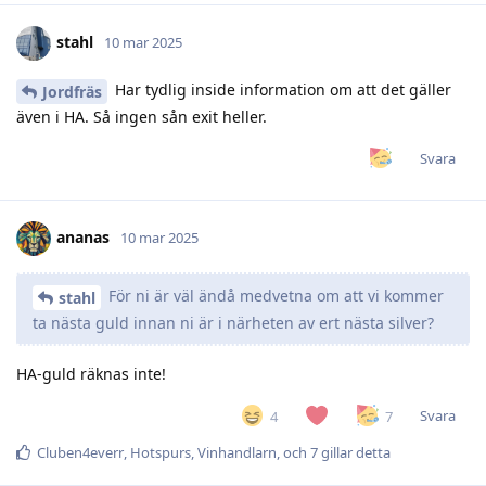
stahl
10 mar 2025
Har tydlig inside information om att det gäller
Jordfräs
även i HA. Så ingen sån exit heller.
Svara
ananas
10 mar 2025
För ni är väl ändå medvetna om att vi kommer
stahl
ta nästa guld innan ni är i närheten av ert nästa silver?
HA-guld räknas inte!
Svara
4
7
Cluben4everr
,
Hotspurs
,
Vinhandlarn
, och
7
gillar detta