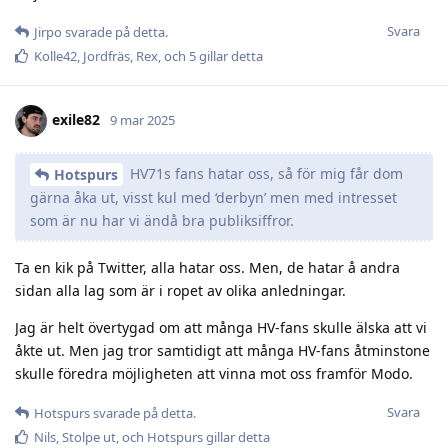
Svara
Jirpo
svarade på detta.
Kolle42
,
Jordfräs
,
Rex
, och
5
gillar detta
exile82
9 mar 2025
HV71s fans hatar oss, så för mig får dom
Hotspurs
gärna åka ut, visst kul med ‘derbyn’ men med intresset
som är nu har vi ändå bra publiksiffror.
Ta en kik på Twitter, alla hatar oss. Men, de hatar å andra
sidan alla lag som är i ropet av olika anledningar.
Jag är helt övertygad om att många HV-fans skulle älska att vi
åkte ut. Men jag tror samtidigt att många HV-fans åtminstone
skulle föredra möjligheten att vinna mot oss framför Modo.
Svara
Hotspurs
svarade på detta.
Nils
,
Stolpe ut
, och
Hotspurs
gillar detta