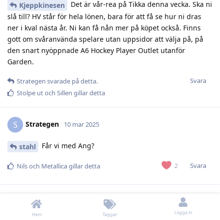
Det är vår-rea på Tikka denna vecka. Ska ni
Kjeppkinesen
slå till? HV står för hela lönen, bara för att få se hur ni dras
ner i kval nästa år. Ni kan få nån mer på köpet också. Finns
gott om svåranvända spelare utan uppsidor att välja på, på
den snart nyöppnade A6 Hockey Player Outlet utanför
Garden.
Svara
Strategen
svarade på detta.
Stolpe ut
och
Sillen
gillar detta
Strategen
S
10 mar 2025
Får vi med Ang?
stahl
Svara
2
Nils
och
Metallica
gillar detta
Kallzon
K
10 mar 2025
Logga in
Hem
Taggar