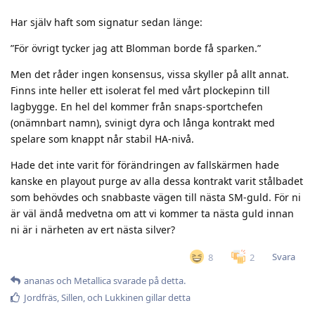
Har själv haft som signatur sedan länge:
”För övrigt tycker jag att Blomman borde få sparken.”
Men det råder ingen konsensus, vissa skyller på allt annat.
Finns inte heller ett isolerat fel med vårt plockepinn till
lagbygge. En hel del kommer från snaps-sportchefen
(onämnbart namn), svinigt dyra och långa kontrakt med
spelare som knappt når stabil HA-nivå.
Hade det inte varit för förändringen av fallskärmen hade
kanske en playout purge av alla dessa kontrakt varit stålbadet
som behövdes och snabbaste vägen till nästa SM-guld. För ni
är väl ändå medvetna om att vi kommer ta nästa guld innan
ni är i närheten av ert nästa silver?
Svara
8
2
ananas
och
Metallica
svarade på detta.
Jordfräs
,
Sillen
, och
Lukkinen
gillar detta