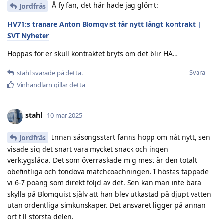
Å fy fan, det här hade jag glömt:
Jordfräs
HV71:s tränare Anton Blomqvist får nytt långt kontrakt |
SVT Nyheter
Hoppas för er skull kontraktet bryts om det blir HA…
Svara
stahl
svarade på detta.
Vinhandlarn
gillar detta
stahl
10 mar 2025
Innan säsongsstart fanns hopp om nåt nytt, sen
Jordfräs
visade sig det snart vara mycket snack och ingen
verktygslåda. Det som överraskade mig mest är den totalt
obefintliga och tondöva matchcoachningen. I höstas tappade
vi 6-7 poäng som direkt följd av det. Sen kan man inte bara
skylla på Blomquist själv att han blev utkastad på djupt vatten
utan ordentliga simkunskaper. Det ansvaret ligger på annan
ort till största delen.