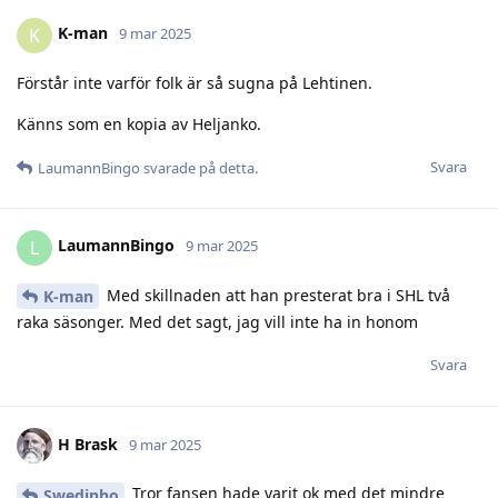
K-man
K
9 mar 2025
Förstår inte varför folk är så sugna på Lehtinen.
Känns som en kopia av Heljanko.
Svara
LaumannBingo
svarade på detta.
LaumannBingo
L
9 mar 2025
Med skillnaden att han presterat bra i SHL två
K-man
raka säsonger. Med det sagt, jag vill inte ha in honom
Svara
H Brask
9 mar 2025
Tror fansen hade varit ok med det mindre
Swedinho