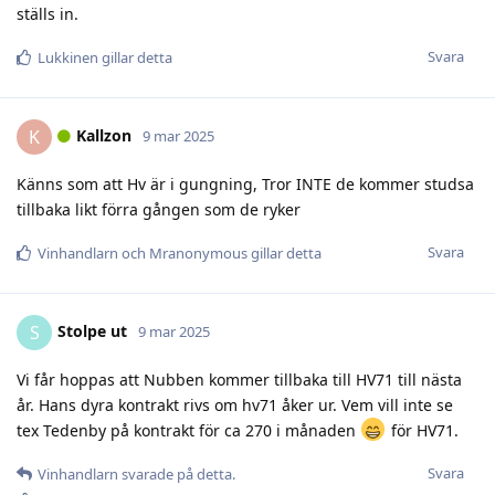
ställs in.
Svara
Lukkinen
gillar detta
Kallzon
K
9 mar 2025
Känns som att Hv är i gungning, Tror INTE de kommer studsa
tillbaka likt förra gången som de ryker
Svara
Vinhandlarn
och
Mranonymous
gillar detta
Stolpe ut
S
9 mar 2025
Vi får hoppas att Nubben kommer tillbaka till HV71 till nästa
år. Hans dyra kontrakt rivs om hv71 åker ur. Vem vill inte se
tex Tedenby på kontrakt för ca 270 i månaden
för HV71.
Svara
Vinhandlarn
svarade på detta.