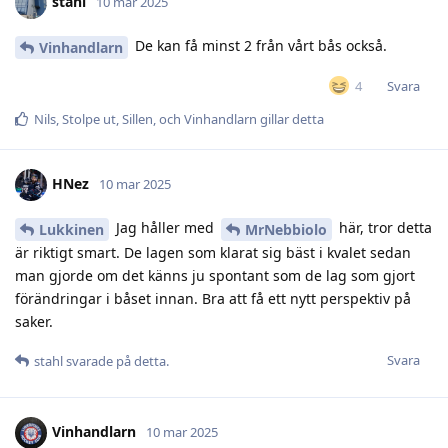
stahl
10 mar 2025
De kan få minst 2 från vårt bås också.
Vinhandlarn
Svara
4
Nils
,
Stolpe ut
,
Sillen
, och
Vinhandlarn
gillar detta
HNez
10 mar 2025
Jag håller med
här, tror detta
Lukkinen
MrNebbiolo
är riktigt smart. De lagen som klarat sig bäst i kvalet sedan
man gjorde om det känns ju spontant som de lag som gjort
förändringar i båset innan. Bra att få ett nytt perspektiv på
saker.
Svara
stahl
svarade på detta.
Vinhandlarn
10 mar 2025