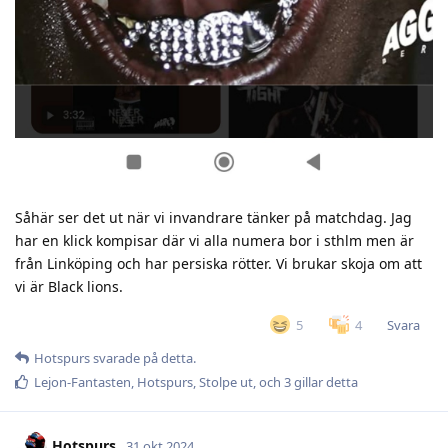
Såhär ser det ut när vi invandrare tänker på matchdag. Jag
har en klick kompisar där vi alla numera bor i sthlm men är
från Linköping och har persiska rötter. Vi brukar skoja om att
vi är Black lions.
Svara
5
4
Hotspurs
svarade på detta.
Lejon-Fantasten
,
Hotspurs
,
Stolpe ut
, och
3
gillar detta
Hotspurs
31 okt 2024