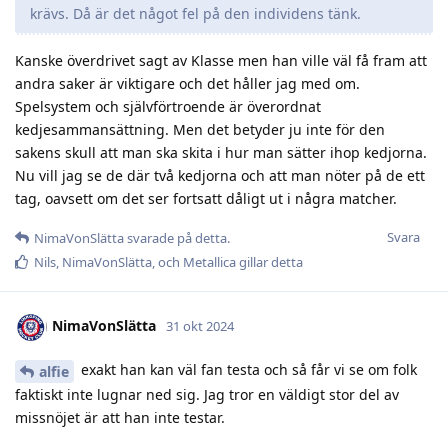
krävs. Då är det något fel på den individens tänk.
Kanske överdrivet sagt av Klasse men han ville väl få fram att
andra saker är viktigare och det håller jag med om.
Spelsystem och självförtroende är överordnat
kedjesammansättning. Men det betyder ju inte för den
sakens skull att man ska skita i hur man sätter ihop kedjorna.
Nu vill jag se de där två kedjorna och att man nöter på de ett
tag, oavsett om det ser fortsatt dåligt ut i några matcher.
Svara
NimaVonSlätta
svarade på detta.
Nils
,
NimaVonSlätta
, och
Metallica
gillar detta
NimaVonSlätta
31 okt 2024
exakt han kan väl fan testa och så får vi se om folk
alfie
faktiskt inte lugnar ned sig. Jag tror en väldigt stor del av
missnöjet är att han inte testar.