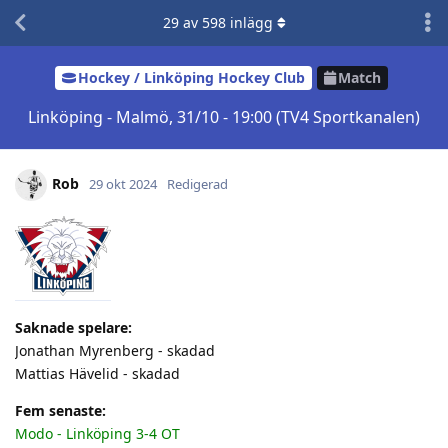
29
av
598
inlägg
Hockey / Linköping Hockey Club
Match
Linköping - Malmö, 31/10 - 19:00 (TV4 Sportkanalen)
Rob
29 okt 2024
Redigerad
Saknade spelare:
Jonathan Myrenberg - skadad
Mattias Hävelid - skadad
Fem senaste:
Modo - Linköping 3-4 OT