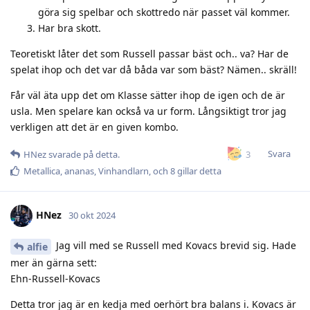
göra sig spelbar och skottredo när passet väl kommer.
Har bra skott.
Teoretiskt låter det som Russell passar bäst och.. va? Har de
spelat ihop och det var då båda var som bäst? Nämen.. skräll!
Får väl äta upp det om Klasse sätter ihop de igen och de är
usla. Men spelare kan också va ur form. Långsiktigt tror jag
verkligen att det är en given kombo.
Svara
3
HNez
svarade på detta.
Metallica
,
ananas
,
Vinhandlarn
, och
8
gillar detta
HNez
30 okt 2024
Jag vill med se Russell med Kovacs brevid sig. Hade
alfie
mer än gärna sett:
Ehn-Russell-Kovacs
Detta tror jag är en kedja med oerhört bra balans i. Kovacs är