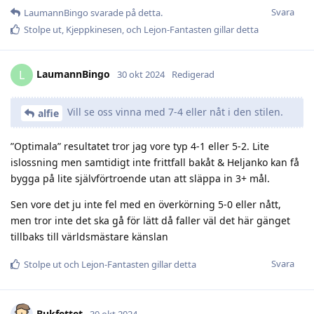
Svara
LaumannBingo
svarade på detta.
Stolpe ut
,
Kjeppkinesen
, och
Lejon-Fantasten
gillar detta
LaumannBingo
L
30 okt 2024
Redigerad
Vill se oss vinna med 7-4 eller nåt i den stilen.
alfie
”Optimala” resultatet tror jag vore typ 4-1 eller 5-2. Lite
islossning men samtidigt inte frittfall bakåt & Heljanko kan få
bygga på lite självförtroende utan att släppa in 3+ mål.
Sen vore det ju inte fel med en överkörning 5-0 eller nått,
men tror inte det ska gå för lätt då faller väl det här gänget
tillbaks till världsmästare känslan
Svara
Stolpe ut
och
Lejon-Fantasten
gillar detta
Bukfettet
30 okt 2024