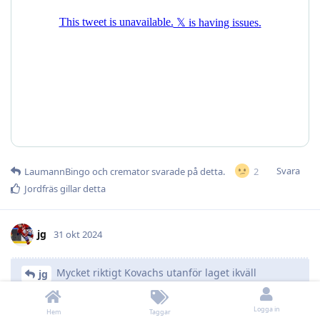
Svara
2
LaumannBingo
och
cremator
svarade på detta.
Jordfräs
gillar detta
jg
31 okt 2024
Mycket riktigt Kovachs utanför laget ikväll
jg
Behöver alls intevara negativt…
Logga in
Hem
Taggar