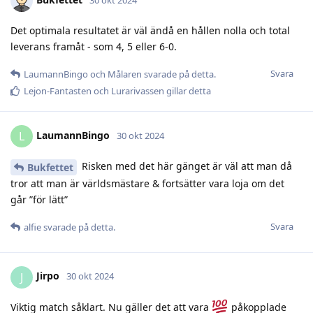
Det optimala resultatet är väl ändå en hållen nolla och total
leverans framåt - som 4, 5 eller 6-0.
Svara
LaumannBingo
och
Målaren
svarade på detta.
Lejon-Fantasten
och
Lurarivassen
gillar detta
LaumannBingo
L
30 okt 2024
Risken med det här gänget är väl att man då
Bukfettet
tror att man är världsmästare & fortsätter vara loja om det
går ”för lätt”
Svara
alfie
svarade på detta.
Jirpo
J
30 okt 2024
Viktig match såklart. Nu gäller det att vara
påkopplade