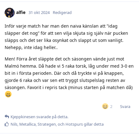
alfie
31 okt 2024
Redigerad
Inför varje match har man den naiva känslan att ”idag
släpper det nog” för att sen vilja skjuta sig själv när pucken
släpps och det ser lika osynkat och slappt ut som vanligt.
Nehepp, inte idag heller..
Men! Förra året släppte det och säsongen vände just mot
Malmö hemma. Då hade vi 5 raka torsk, låg under med 3-0 en
bit in i första perioden. Där och då tryckte vi på knappen,
gjorde 6 raka och var sen ett tryggt slutspelslag resten av
säsongen. Favorit i repris tack (minus starten på matchen då)
Svara
2
Kjeppkinesen
svarade på detta.
Nils
,
Metallica
,
Strategen
, och
Hotspurs
gillar detta