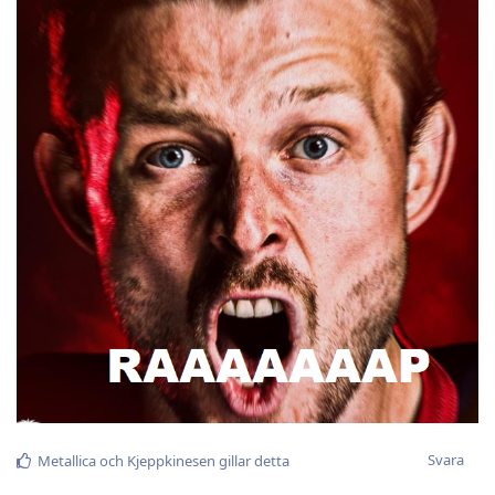
Svara
Metallica
och
Kjeppkinesen
gillar detta