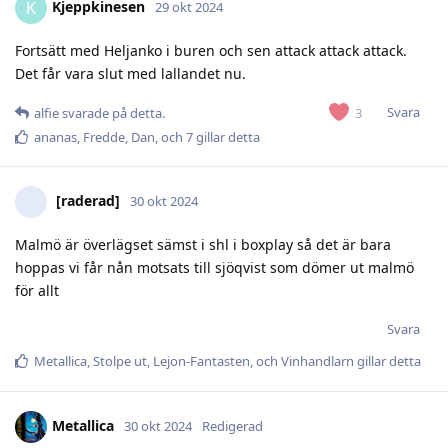
Kjeppkinesen
K
29 okt 2024
Fortsätt med Heljanko i buren och sen attack attack attack.
Det får vara slut med lallandet nu.
Svara
3
alfie
svarade på detta.
ananas
,
Fredde
,
Dan
, och
7
gillar detta
[raderad]
30 okt 2024
Malmö är överlägset sämst i shl i boxplay så det är bara
hoppas vi får nån motsats till sjöqvist som dömer ut malmö
för allt
Svara
Metallica
,
Stolpe ut
,
Lejon-Fantasten
, och
Vinhandlarn
gillar detta
Metallica
30 okt 2024
Redigerad