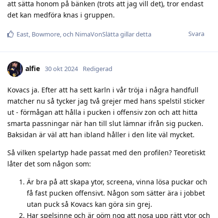
att sätta honom på bänken (trots att jag vill det), tror endast
det kan medföra knas i gruppen.
Svara
East
,
Bowmore
, och
NimaVonSlätta
gillar detta
alfie
30 okt 2024
Redigerad
Kovacs ja. Efter att ha sett karln i vår tröja i några handfull
matcher nu så tycker jag två grejer med hans spelstil sticker
ut - förmågan att hålla i pucken i offensiv zon och att hitta
smarta passningar när han till slut lämnar ifrån sig pucken.
Baksidan är väl att han ibland håller i den lite väl mycket.
Så vilken spelartyp hade passat med den profilen? Teoretiskt
låter det som någon som:
Är bra på att skapa ytor, screena, vinna lösa puckar och
få fast pucken offensivt. Någon som sätter ära i jobbet
utan puck så Kovacs kan göra sin grej.
Har spelsinne och är oöm nog att nosa upp rätt ytor och