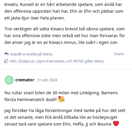
kreativ, Russell är en hårt arbetande spelare, som ändå har
den offensiva uppsidan han har. Ehn är Ehn och jobbar som
ett jävla djur över hela planen.
Tror verkligen att sätta Kovacs brevid två sånna spelare, som
har sina offensiva sidor men också vet hur man försvarar, för
det anser jag är en av Kovacs minus, lite svårt i egen zon.
Svara
sopalb
svarade på detta.
Nils
,
Stolpe ut
,
Lejon-Fantasten
, och
W76X
gillar detta
cremator
C
31 okt 2024
Nu rullar snart bilen de 30 milen mot Linköping. Barnens
första hemmamatch ikväll!
Jag försöker ha låga förväntningar med tanke på hur det sett
ut det senaste, men fick ändå tillbaka lite av hockeysuget
senast tack vare spelare som Ehn, Hoffa, JJ och Bouma