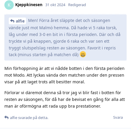
Kjeppkinesen
K
31 okt 2024
Redigerad
Men! Förra året släppte det och säsongen
alfie
vände just mot Malmö hemma. Då hade vi 5 raka torsk,
låg under med 3-0 en bit in i första perioden. Där och då
tryckte vi på knappen, gjorde 6 raka och var sen ett
tryggt slutspelslag resten av säsongen. Favorit i repris
tack (minus starten på matchen då)
Min förhoppning är att vi nådde botten i den första perioden
mot Modo. Att lyckas vända den matchen under den pressen
visar på att laget trots allt besitter moral.
Förlorar vi däremot denna så tror jag vi blir fast i botten för
resten av säsongen, för då har de bevisat en gång för alla att
man är oförmögna att rada upp bra prestationer.
Svara
alfie
svarade på detta.