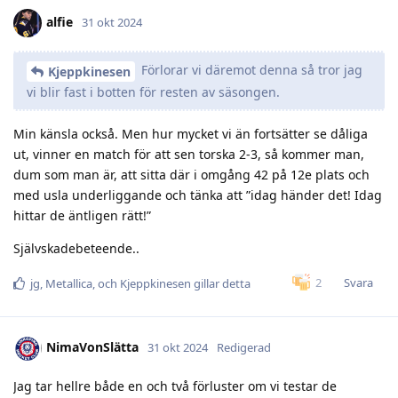
alfie
31 okt 2024
Förlorar vi däremot denna så tror jag
Kjeppkinesen
vi blir fast i botten för resten av säsongen.
Min känsla också. Men hur mycket vi än fortsätter se dåliga
ut, vinner en match för att sen torska 2-3, så kommer man,
dum som man är, att sitta där i omgång 42 på 12e plats och
med usla underliggande och tänka att ”idag händer det! Idag
hittar de äntligen rätt!”
Självskadebeteende..
Svara
2
jg
,
Metallica
, och
Kjeppkinesen
gillar detta
NimaVonSlätta
31 okt 2024
Redigerad
Jag tar hellre både en och två förluster om vi testar de