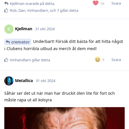
Svara
16
Kjellman
svarade på detta.
Rob
,
Dan
,
Vinhandlarn
, och
7
gillar detta
Kjellman
K
31 okt 2024
Underbart! Försök ditt bästa för att hitta något
cremator
i Clubens horribla utbud av merch åt dem med!
Svara
3
Vinhandlarn
gillar detta
Metallica
31 okt 2024
Såhär ser det ut när man har druckit ölen lite för fort och
måste rapa ut all kolsyra