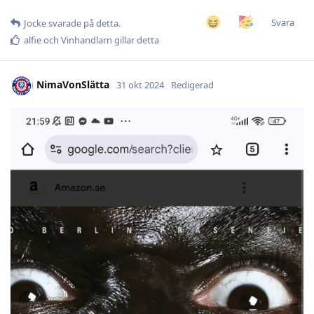
Svara
Jocke
svarade på detta.
alfie
och
Vinhandlarn
gillar detta
NimaVonSlätta
31 okt 2024
Redigerad