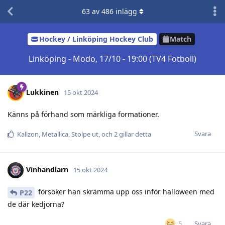
63
av
486
inlägg
Hockey / Linköping Hockey Club
Match
Linköping - Modo, 17/10 - 19:00 (TV4 Fotboll)
Lukkinen
15 okt 2024
Känns på förhand som märkliga formationer.
Svara
Kallzon
,
Metallica
,
Stolpe ut
, och
2
gillar detta
Vinhandlarn
15 okt 2024
försöker han skrämma upp oss inför halloween med
P22
de där kedjorna?
Svara
5