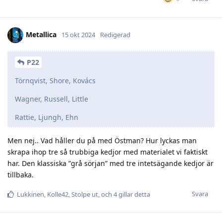
Metallica
15 okt 2024
Redigerad
P22
Törnqvist, Shore, Kovács
Wagner, Russell, Little
Rattie, Ljungh, Ehn
Men nej.. Vad håller du på med Östman? Hur lyckas man
skrapa ihop tre så trubbiga kedjor med materialet vi faktiskt
har. Den klassiska ”grå sörjan” med tre intetsägande kedjor är
tillbaka.
Svara
Lukkinen
,
Kolle42
,
Stolpe ut
, och
4
gillar detta