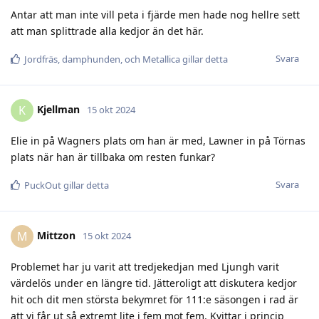
Antar att man inte vill peta i fjärde men hade nog hellre sett
att man splittrade alla kedjor än det här.
Svara
Jordfräs
,
damphunden
, och
Metallica
gillar detta
Kjellman
K
15 okt 2024
Elie in på Wagners plats om han är med, Lawner in på Törnas
plats när han är tillbaka om resten funkar?
Svara
PuckOut
gillar detta
Mittzon
M
15 okt 2024
Problemet har ju varit att tredjekedjan med Ljungh varit
värdelös under en längre tid. Jätteroligt att diskutera kedjor
hit och dit men största bekymret för 111:e säsongen i rad är
att vi får ut så extremt lite i fem mot fem. Kvittar i princip