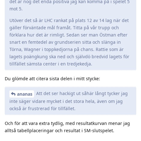
det är nog det enda positiva jag kan komma på i spelet 5
mot 5.
Utöver det så är LHC rankat på plats 12 av 14 lag när det
gäller förväntade mål framåt. Titta på vår trupp och
förklara hur det är rimligt. Sedan ser man Östman efter
snart en femtedel av grundserien sitta och slänga in
Törna, Wagner i toppkedjorna på chans. Rattie som är
lagets poängkung ska ned och självdö bredvid lagets för
tillfället sämsta center i en tredjekedja.
Du glömde att citera sista delen i mitt stycke:
Att det ser hackigt ut såhär långt tycker jag
ananas
inte säger vidare mycket i det stora hela, även om jag
också är frustrerad för tillfället.
Och för att vara extra tydlig, med resultatkurvan menar jag
alltså tabellplaceringar och resultat i SM-slutspelet.