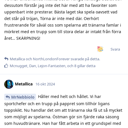
dessutom förstår jag inte det här med att ha favoriter som
uppenbart inte presterar. Bästa laget ska spela oavsett vad
det står på tröjan, Törna är inte med där. Oerhört
frustrerande för såväl oss som spelarna att tränarna famlar i
mörkret med en trupp som till stora delar är intakt från förra
året… SKÄRPNING!
Svara
Metallica
och
NorthLondonForever
svarade på detta.
Mcnugget
,
Dan
,
Lejon-Fantasten
, och
8
gillar detta
Metallica
16 okt 2024
Håller med helt och hållet. Vi har
MrNebbiolo
sportchefer och en trupp på pappret som tillhör ligans
toppskikt. Nu handlar det om att tränarna ska få ut så mycket
som möjligt av spelarna. Östman gör sin fjärde raka säsong
som huvudtränare. Han har fått arbeta in ett grundspel med