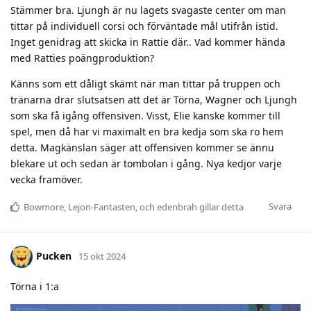
Stämmer bra. Ljungh är nu lagets svagaste center om man
tittar på individuell corsi och förväntade mål utifrån istid.
Inget genidrag att skicka in Rattie där.. Vad kommer hända
med Ratties poängproduktion?
Känns som ett dåligt skämt när man tittar på truppen och
tränarna drar slutsatsen att det är Törna, Wagner och Ljungh
som ska få igång offensiven. Visst, Elie kanske kommer till
spel, men då har vi maximalt en bra kedja som ska ro hem
detta. Magkänslan säger att offensiven kommer se ännu
blekare ut och sedan är tombolan i gång. Nya kedjor varje
vecka framöver.
Svara
Bowmore
,
Lejon-Fantasten
, och
edenbrah
gillar detta
Pucken
15 okt 2024
Törna i 1:a