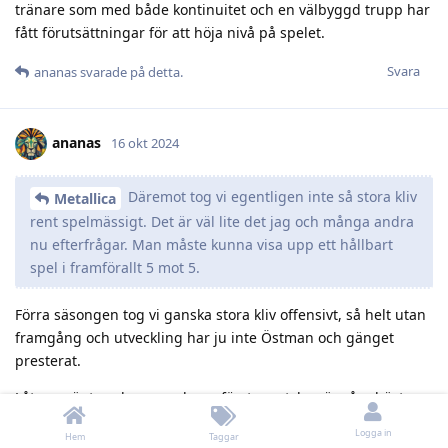
tränare som med både kontinuitet och en välbyggd trupp har
fått förutsättningar för att höja nivå på spelet.
Svara
ananas
svarade på detta.
ananas
16 okt 2024
Däremot tog vi egentligen inte så stora kliv
Metallica
rent spelmässigt. Det är väl lite det jag och många andra
nu efterfrågar. Man måste kunna visa upp ett hållbart
spel i framförallt 5 mot 5.
Förra säsongen tog vi ganska stora kliv offensivt, så helt utan
framgång och utveckling har ju inte Östman och gänget
presterat.
Låt oss vänta och se om dessa första matcher är våra bästa
eller sämsta för säsongen. Det enda jag egentligen vänder
Logga in
Hem
Taggar
mig mot är tanken att det omedelbart och utan risk blir bättre