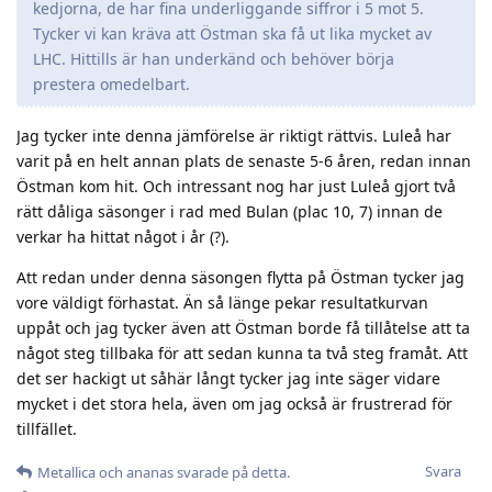
kedjorna, de har fina underliggande siffror i 5 mot 5.
Tycker vi kan kräva att Östman ska få ut lika mycket av
LHC. Hittills är han underkänd och behöver börja
prestera omedelbart.
Jag tycker inte denna jämförelse är riktigt rättvis. Luleå har
varit på en helt annan plats de senaste 5-6 åren, redan innan
Östman kom hit. Och intressant nog har just Luleå gjort två
rätt dåliga säsonger i rad med Bulan (plac 10, 7) innan de
verkar ha hittat något i år (?).
Att redan under denna säsongen flytta på Östman tycker jag
vore väldigt förhastat. Än så länge pekar resultatkurvan
uppåt och jag tycker även att Östman borde få tillåtelse att ta
något steg tillbaka för att sedan kunna ta två steg framåt. Att
det ser hackigt ut såhär långt tycker jag inte säger vidare
mycket i det stora hela, även om jag också är frustrerad för
tillfället.
Svara
Metallica
och
ananas
svarade på detta.