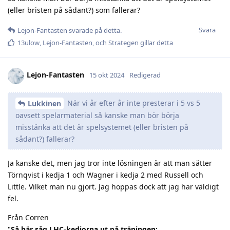
(eller bristen på sådant?) som fallerar?
Svara
Lejon-Fantasten
svarade på detta.
13ulow
,
Lejon-Fantasten
, och
Strategen
gillar detta
Lejon-Fantasten
15 okt 2024
Redigerad
När vi år efter år inte presterar i 5 vs 5
Lukkinen
oavsett spelarmaterial så kanske man bör börja
misstänka att det är spelsystemet (eller bristen på
sådant?) fallerar?
Ja kanske det, men jag tror inte lösningen är att man sätter
Törnqvist i kedja 1 och Wagner i kedja 2 med Russell och
Little. Vilket man nu gjort. Jag hoppas dock att jag har väldigt
fel.
Från Corren
"
Så här såg LHC-kedjorna ut på träningen: