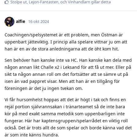
Stolpe ut
,
Lejon-Fantasten
, och
Vinhandlarn
gillar detta
alfie
16 okt 2024
Coachingen/spelsystemet är ett problem, men Östman är
uppenbart jätteviktig. I princip alla spelare vittnar ju om att
han är en av de stora anledningarna att de öht kom hit.
Sen behöver han kanske inte va HC. Han kanske kan dela med
någon annan likt Challe x2 i Leksand för att få ut mer. Eller på
sikt ta någon annan roll om det fortsätter att se sämre ut på
isen än vad pappret visar. Men att han är en tillgång för
föreningen är det ju ingen tvekan om.
Vi får hursomhelst hoppas att det är högt i tak och finns en
rejäl portion självrannsakan i tränarteamet så de inte bara
kör på med exakt samma metodik som uppenbarligen inte
fungerar. Här har kaptensgruppen/spelarrådet en viktig roll
också. Det är trots allt de som spelar och borde känna vad det
är som inte känns hundra.