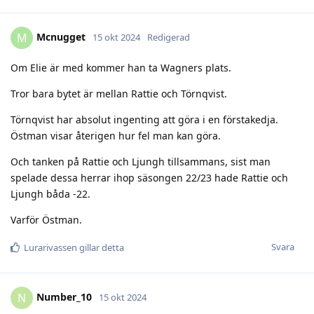
Mcnugget
M
15 okt 2024
Redigerad
Om Elie är med kommer han ta Wagners plats.
Tror bara bytet är mellan Rattie och Törnqvist.
Törnqvist har absolut ingenting att göra i en förstakedja.
Östman visar återigen hur fel man kan göra.
Och tanken på Rattie och Ljungh tillsammans, sist man
spelade dessa herrar ihop säsongen 22/23 hade Rattie och
Ljungh båda -22.
Varför Östman.
Svara
Lurarivassen
gillar detta
Number_10
N
15 okt 2024