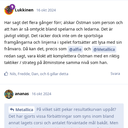
Lukkinen
16 okt 2024
Har sagt det flera gånger förr; älskar Östman som person och
att han är så omtyckt bland spelarna och ledarna. Det är
jävligt viktigt. Det räcker dock inte om de sportsliga
framgångarna och linjerna i spelet fortsätter att lysa med sin
frånvaro. Då kan det, precis som
och
@alfie
@Metallica
redan sagt, vara klokt att komplettera Östman med en riktig
taktiker / strateg på åtminstone samma nivå som han.
Svara
Nils
,
Fredde
,
Dan
, och
6
gillar detta
ananas
16 okt 2024
På vilket sätt pekar resultatkurvan uppåt?
Metallica
Det har gjorts vissa förbättringar som syns inom bland
annat lagets corsi och antalet förväntade mål bakåt. Men