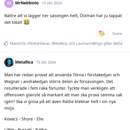
MrNebbiolo
M
15 okt 2024
Bättre att vi lägger ner säsongen helt, Östman har ju tappat
det totalt
Svara
Maverick
,
HlinkaHlavac
,
Metallica
, och
LaumannBingo
gillar detta
Metallica
15 okt 2024
Man har redan provat att använda Törna i förstakedjan och
Wagner i andrakedjan större delen av försäsongen. Det
resulterade i fem raka förluster. Tyckte man verkligen att
offensiven glänste så markant att man ska prova samma sak
igen? Ska vi gissa på att även Rattie bleknar helt i sin nya
miljö.
Kovacs - Shore - Elie
Little - Russell - Rattie