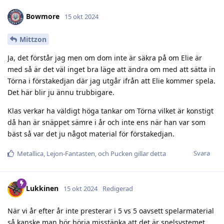
Bowmore
15 okt 2024
Mittzon
Ja, det förstår jag men om dom inte är säkra på om Elie är
med så är det väl inget bra läge att ändra om med att sätta in
Törna i förstakedjan där jag utgår ifrån att Elie kommer spela.
Det här blir ju ännu trubbigare.
Klas verkar ha väldigt höga tankar om Törna vilket är konstigt
då han är snäppet sämre i år och inte ens när han var som
bäst så var det ju något material för förstakedjan.
Svara
Metallica
,
Lejon-Fantasten
, och
Pucken
gillar detta
Lukkinen
15 okt 2024
Redigerad
När vi år efter år inte presterar i 5 vs 5 oavsett spelarmaterial
så kanske man bör börja misstänka att det är spelsystemet