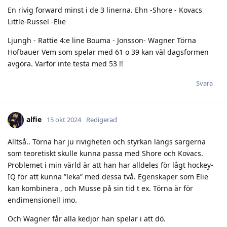
En rivig forward minst i de 3 linerna. Ehn -Shore - Kovacs
Little-Russel -Elie
Ljungh - Rattie 4:e line Bouma - Jonsson- Wagner Törna
Hofbauer Vem som spelar med 61 o 39 kan väl dagsformen
avgöra. Varför inte testa med 53 !!
Svara
alfie
15 okt 2024
Redigerad
Alltså.. Törna har ju rivigheten och styrkan längs sargerna
som teoretiskt skulle kunna passa med Shore och Kovacs.
Problemet i min värld är att han har alldeles för lågt hockey-
IQ för att kunna ”leka” med dessa två. Egenskaper som Elie
kan kombinera , och Musse på sin tid t ex. Törna är för
endimensionell imo.
Och Wagner får alla kedjor han spelar i att dö.