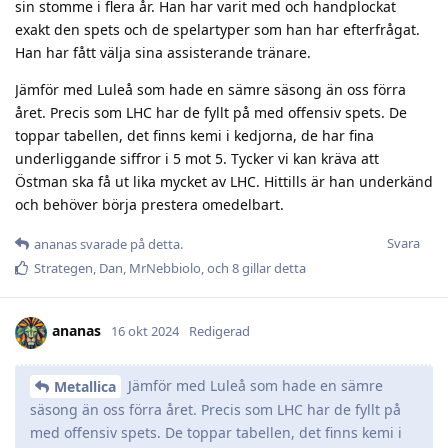
sin stomme i flera år. Han har varit med och handplockat
exakt den spets och de spelartyper som han har efterfrågat.
Han har fått välja sina assisterande tränare.
Jämför med Luleå som hade en sämre säsong än oss förra
året. Precis som LHC har de fyllt på med offensiv spets. De
toppar tabellen, det finns kemi i kedjorna, de har fina
underliggande siffror i 5 mot 5. Tycker vi kan kräva att
Östman ska få ut lika mycket av LHC. Hittills är han underkänd
och behöver börja prestera omedelbart.
Svara
ananas
svarade på detta.
Strategen
,
Dan
,
MrNebbiolo
, och
8
gillar detta
ananas
16 okt 2024
Redigerad
Jämför med Luleå som hade en sämre
Metallica
säsong än oss förra året. Precis som LHC har de fyllt på
med offensiv spets. De toppar tabellen, det finns kemi i