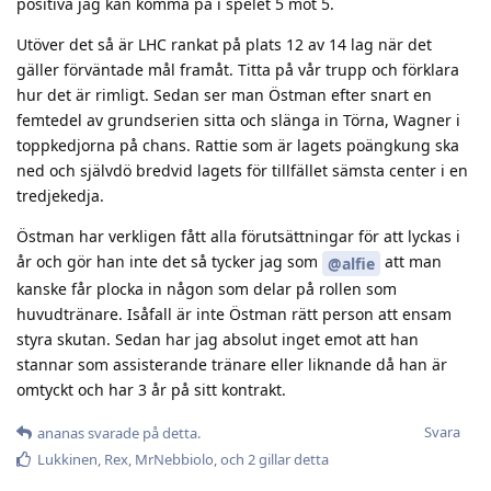
positiva jag kan komma på i spelet 5 mot 5.
Utöver det så är LHC rankat på plats 12 av 14 lag när det
gäller förväntade mål framåt. Titta på vår trupp och förklara
hur det är rimligt. Sedan ser man Östman efter snart en
femtedel av grundserien sitta och slänga in Törna, Wagner i
toppkedjorna på chans. Rattie som är lagets poängkung ska
ned och självdö bredvid lagets för tillfället sämsta center i en
tredjekedja.
Östman har verkligen fått alla förutsättningar för att lyckas i
år och gör han inte det så tycker jag som
att man
@alfie
kanske får plocka in någon som delar på rollen som
huvudtränare. Isåfall är inte Östman rätt person att ensam
styra skutan. Sedan har jag absolut inget emot att han
stannar som assisterande tränare eller liknande då han är
omtyckt och har 3 år på sitt kontrakt.
Svara
ananas
svarade på detta.
Lukkinen
,
Rex
,
MrNebbiolo
, och
2
gillar detta