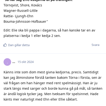
Törnqvist, Shore, Kovács
Wagner-Russell-Little
Rattie- Ljungh-Ehn
Bouma-Johnsson-Hofbauer"
Edit: Elie ska bli pappa i dagarna, så han kanske tar en av
platserna i kedja 1 eller kedja 2 sen.
Svara
Dan
gillar detta
.​.​.​
.
15 okt 2024
Känns inte som dom mest givna kedjorna, precis. Samtidigt
kan jag åtminstone förstå tanken bakom Törna i första, sen är
väl frågan om han hänger med rent spelmässigt. Han är ju
stark längs med sarger och borde kunna gå på mål, så tanken
är ändå logisk tycker jag. Men tveksam för spelsinnet. Hade
känts mer naturligt med Ehn eller Ellie såklart.