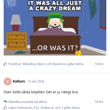
Svara
PuckOut
,
Metallica
,
Merci
, och
Bowmore
gillar detta
Kallzon
K
15 okt 2024
Över 6200 sålda biljetter! Det är ju riktigt bra
Svara
Metallica
svarade på detta.
Lejon-Fantasten
,
P22
,
Stolpe ut
, och
2
gillar detta