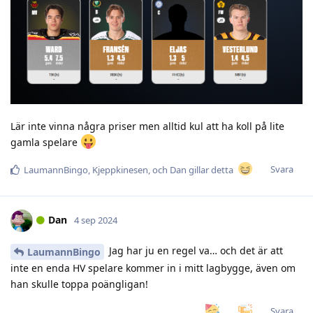
Lär inte vinna några priser men alltid kul att ha koll på lite
gamla spelare
Svara
LaumannBingo
,
Kjeppkinesen
, och
Dan
gillar detta
Dan
4 sep 2024
Jag har ju en regel va… och det är att
LaumannBingo
inte en enda HV spelare kommer in i mitt lagbygge, även om
han skulle toppa poängligan!
Svara