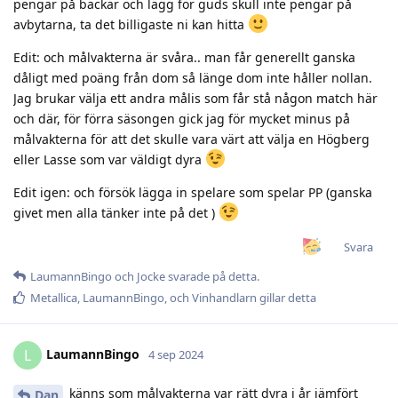
pengar på backar och lägg för guds skull inte pengar på
avbytarna, ta det billigaste ni kan hitta
Edit: och målvakterna är svåra.. man får generellt ganska
dåligt med poäng från dom så länge dom inte håller nollan.
Jag brukar välja ett andra målis som får stå någon match här
och där, för förra säsongen gick jag för mycket minus på
målvakterna för att det skulle vara värt att välja en Högberg
eller Lasse som var väldigt dyra
Edit igen: och försök lägga in spelare som spelar PP (ganska
givet men alla tänker inte på det )
Svara
LaumannBingo
och
Jocke
svarade på detta.
Metallica
,
LaumannBingo
, och
Vinhandlarn
gillar detta
LaumannBingo
L
4 sep 2024
känns som målvakterna var rätt dyra i år jämfört
Dan