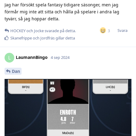
Jag har försökt spela fantasy tidigare säsonger, men jag
förmår mig inte att sitta och hålla på spelare i andra lag
tyvärr, så jag hoppar detta.
Svara
3
HOCKEY
och
Jocke
svarade på detta.
Skanefrippe
och
Jordfräs
gillar detta
LaumannBingo
L
4 sep 2024
Dan