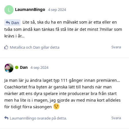
LaumannBingo
L
4 sep 2024
Lite så, ska du ha en målvakt som är etta eller en
Dan
tvåa som ändå kan tänkas få stå lite är det minst 7millar som
krävs i år…
Svara
Metallica
och
Dan
gillar detta
Dan
4 sep 2024
Ja man lär ju ändra laget typ 111 gånger innan premiären…
Coachkortet fria byten är ganska lätt till hands när man
märker att ens dyra spelare inte producerar bra från start
men ha lite is i magen, jag gjorde av med mina kort alldeles
för tidigt förra säsongen
Svara
LaumannBingo
svarade på detta.