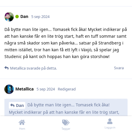
Dan
5 sep 2024
Då bytte man lite igen… Tomasek fick åka! Mycket indikerar på
att han kanske får en lite trög start, haft en tuff sommar samt
några små skador som kan påverka… satsar på Strandberg i
mitten istället, tror han kan få ett lyft i Växjö, så spelar jag
Studenic på kant och hoppas han kan göra storshow!
Svara
Metallica
svarade på detta.
Metallica
5 sep 2024
Redigerad
Då bytte man lite igen… Tomasek fick åka!
Dan
Mycket indikerar på att han kanske får en lite trög start,
haft en tuff sommar samt några små skador som kan
påverka
Logga in
Hem
Taggar