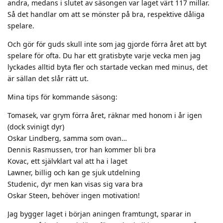
andra, medans i slutet av säsongen var laget värt 117 millar.
Så det handlar om att se mönster på bra, respektive dåliga
spelare.
Och gör för guds skull inte som jag gjorde förra året att byt
spelare för ofta. Du har ett gratisbyte varje vecka men jag
lyckades alltid byta fler och startade veckan med minus, det
är sällan det slår rätt ut.
Mina tips för kommande säsong:
Tomasek, var grym förra året, räknar med honom i år igen
(dock svinigt dyr)
Oskar Lindberg, samma som ovan…
Dennis Rasmussen, tror han kommer bli bra
Kovac, ett självklart val att ha i laget
Lawner, billig och kan ge sjuk utdelning
Studenic, dyr men kan visas sig vara bra
Oskar Steen, behöver ingen motivation!
Jag bygger laget i början aningen framtungt, sparar in