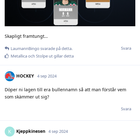
Skapligt framtungt…
Svara
LaumannBingo
svarade på detta.
Metallica
och
Stolpe ut
gillar detta
HOCKEY
4 sep 2024
Döper ni lagen till era bullennamn så att man förstår vem
som skämmer ut sig?
Svara
Kjeppkinesen
K
4 sep 2024