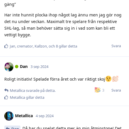
gäng”
Har inte hunnit plocka ihop något lag ännu men jag gör nog
det nu under veckan. Maximalt tre spelare från respektive
SHL-lag, så man behöver sätta sig in i vad som kan bli ett
vettigt bygge.
Svara
Jan
,
cremator
,
Kallzon
, och
8
gillar detta
Dan
3 sep 2024
Roligt initiativ! Spelade förra året och var riktigt skoj
Svara
3
Metallica
svarade på detta.
Metallica
gillar detta
Metallica
4 sep 2024
Då har du spelat detta mer än mig åtminstone! Det
Dan