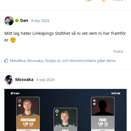
Dan
4 sep 2024
Mitt lag heter Linköpings Stolthet så ni vet vem ni har framför
er
Svara
Metallica
,
Mosvaka
,
Stolpe ut
, och
NimaVonSlätta
gillar detta
Mosvaka
4 sep 2024