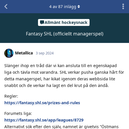
4
av
87
inlägg
Allmänt hockeysnack
Fantasy SHL (officiellt managerspel)
Metallica
3 sep 2024
Slänger ihop en tråd där vi kan ansluta till en egenskapad
liga och tävla mot varandra. SHL verkar pusha ganska hårt för
detta managerspel, har kikat igenom deras webbsida lite
snabbt och de verkar ha lagt en del krut på den ändå.
Regler:
https://fantasy.shl.se/prizes-and-rules
Forumets liga:
https://fantasy.shl.se/app/leagues/8729
Alternativt sök efter den själv, namnet är givetvis “Östmans