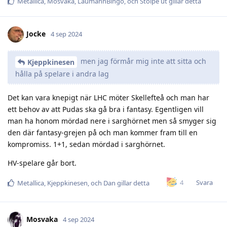
Metallica
,
Mosvaka
,
LaumannBingo
, och
Stolpe ut
gillar detta
Jocke
4 sep 2024
men jag förmår mig inte att sitta och
Kjeppkinesen
hålla på spelare i andra lag
Det kan vara knepigt när LHC möter Skellefteå och man har
ett behov av att Pudas ska gå bra i fantasy. Egentligen vill
man ha honom mördad nere i sarghörnet men så smyger sig
den där fantasy-grejen på och man kommer fram till en
kompromiss. 1+1, sedan mördad i sarghörnet.
HV-spelare går bort.
Svara
4
Metallica
,
Kjeppkinesen
, och
Dan
gillar detta
Mosvaka
4 sep 2024