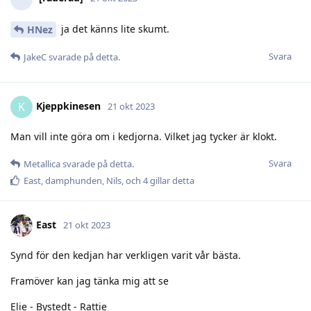
ja det känns lite skumt.
HNez
Svara
JakeC
svarade på detta.
Kjeppkinesen
K
21 okt 2023
Man vill inte göra om i kedjorna. Vilket jag tycker är klokt.
Svara
Metallica
svarade på detta.
East
,
damphunden
,
Nils
, och
4
gillar detta
East
21 okt 2023
Synd för den kedjan har verkligen varit vår bästa.
Framöver kan jag tänka mig att se
Elie - Bystedt - Rattie