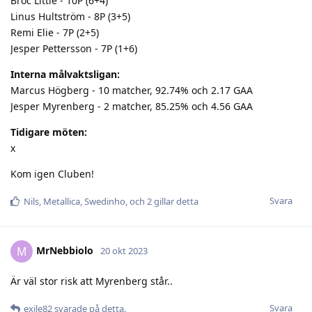
Broc Little - 10P (6+4)
Linus Hultström - 8P (3+5)
Remi Elie - 7P (2+5)
Jesper Pettersson - 7P (1+6)
Interna målvaktsligan:
Marcus Högberg - 10 matcher, 92.74% och 2.17 GAA
Jesper Myrenberg - 2 matcher, 85.25% och 4.56 GAA
Tidigare möten:
x
Kom igen Cluben!
Svara
Nils
,
Metallica
,
Swedinho
, och
2
gillar detta
MrNebbiolo
M
20 okt 2023
Är väl stor risk att Myrenberg står..
Svara
exile82
svarade på detta.