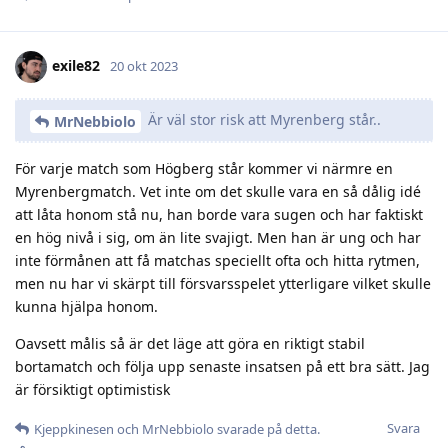
exile82
20 okt 2023
Är väl stor risk att Myrenberg står..
MrNebbiolo
För varje match som Högberg står kommer vi närmre en
Myrenbergmatch. Vet inte om det skulle vara en så dålig idé
att låta honom stå nu, han borde vara sugen och har faktiskt
en hög nivå i sig, om än lite svajigt. Men han är ung och har
inte förmånen att få matchas speciellt ofta och hitta rytmen,
men nu har vi skärpt till försvarsspelet ytterligare vilket skulle
kunna hjälpa honom.
Oavsett målis så är det läge att göra en riktigt stabil
bortamatch och följa upp senaste insatsen på ett bra sätt. Jag
är försiktigt optimistisk
Svara
Kjeppkinesen
och
MrNebbiolo
svarade på detta.