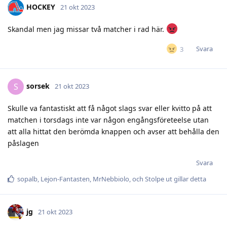
HOCKEY
21 okt 2023
Skandal men jag missar två matcher i rad här.
Svara
3
sorsek
S
21 okt 2023
Skulle va fantastiskt att få något slags svar eller kvitto på att
matchen i torsdags inte var någon engångsföreteelse utan
att alla hittat den berömda knappen och avser att behålla den
påslagen
Svara
sopalb
,
Lejon-Fantasten
,
MrNebbiolo
, och
Stolpe ut
gillar detta
jg
21 okt 2023