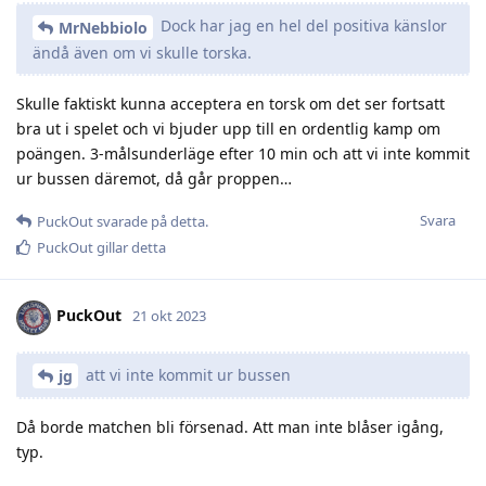
Dock har jag en hel del positiva känslor
MrNebbiolo
ändå även om vi skulle torska.
Skulle faktiskt kunna acceptera en torsk om det ser fortsatt
bra ut i spelet och vi bjuder upp till en ordentlig kamp om
poängen. 3-målsunderläge efter 10 min och att vi inte kommit
ur bussen däremot, då går proppen…
Svara
PuckOut
svarade på detta.
PuckOut
gillar detta
PuckOut
21 okt 2023
att vi inte kommit ur bussen
jg
Då borde matchen bli försenad. Att man inte blåser igång,
typ.