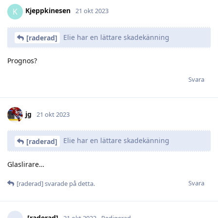
Kjeppkinesen
K
21 okt 2023
Elie har en lättare skadekänning
[raderad]
Prognos?
Svara
jg
21 okt 2023
Elie har en lättare skadekänning
[raderad]
Glaslirare…
Svara
[raderad]
svarade på detta.
[raderad]
21 okt 2023
Redigerad