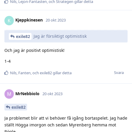
Nils
,
Lejon-Fantasten
, och
Strategen
gillar detta
Kjeppkinesen
K
20 okt 2023
Jag är försiktigt optimistisk
exile82
Och jag är positivt optimistisk!
1-4
Svara
Nils
,
Fanten
, och
exile82
gillar detta
MrNebbiolo
M
20 okt 2023
exile82
Ja problemet blir att vi behöver få igång bortaspelet. Jag hade
ställt Högga imorgon och sedan Myrenberg hemma mot
Rögle.