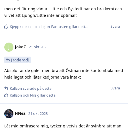
men det får nog vänta. Little och Bystedt har en bra kemi och
vi vet att Ljungh/Little inte är optimalt
Svara
Kjeppkinesen
och
Lejon-Fantasten
gillar detta
JakeC
J
21 okt 2023
[raderad]
Absolut är de galet men bra att Östman inte kör tombola med
hela laget och låter kedjorna vara intakt
Svara
Kallzon
svarade på detta.
Kallzon
och
Nils
gillar detta
HNez
21 okt 2023
Låt mig omfrasera mig, tycker givetvis det är svinbra att man