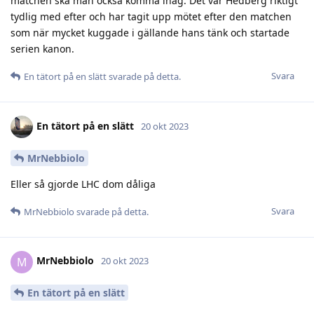
matchen ska man också komma ihåg. Det var Hedberg riktigt
tydlig med efter och har tagit upp mötet efter den matchen
som när mycket kuggade i gällande hans tänk och startade
serien kanon.
Svara
En tätort på en slätt
svarade på detta.
En tätort på en slätt
20 okt 2023
MrNebbiolo
Eller så gjorde LHC dom dåliga
Svara
MrNebbiolo
svarade på detta.
MrNebbiolo
M
20 okt 2023
En tätort på en slätt