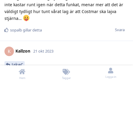
inte kastar runt igen när detta funkat, menar mer att det är
väldigt tydligt hur tunt vårat lag är att Costmar ska lajva
stjärna…
Svara
sopalb
gillar detta
Kallzon
K
21 okt 2023
JakeC
Köper det men hade varit kul att se Bouma med Rattie och
Logga in
Hem
Taggar
Ljungh
Svara
Kjeppkinesen
svarade på detta.
Kjeppkinesen
gillar detta
Lejon-Fantasten
21 okt 2023
Redigerad