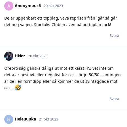
Anonymous6
A
20 okt 2023
De är uppenbart ett topplag, veva reprisen från igår så går
det nog vägen. Storkuks-Cluben även på bortaplan tack!
Svara
HNez
20 okt 2023
Örebro såg ganska dåliga ut mot ett kasst HV, vet inte om
detta är positivt eller negativt för oss… är ju 50/50… antingen
är de i en formdipp eller så kommer de ut svintaggade mot
oss…
Svara
Heleuuuka
H
21 okt 2023