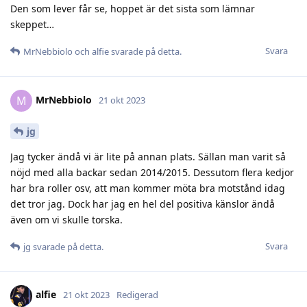
Den som lever får se, hoppet är det sista som lämnar
skeppet…
Svara
MrNebbiolo
och
alfie
svarade på detta.
MrNebbiolo
M
21 okt 2023
jg
Jag tycker ändå vi är lite på annan plats. Sällan man varit så
nöjd med alla backar sedan 2014/2015. Dessutom flera kedjor
har bra roller osv, att man kommer möta bra motstånd idag
det tror jag. Dock har jag en hel del positiva känslor ändå
även om vi skulle torska.
Svara
jg
svarade på detta.
alfie
21 okt 2023
Redigerad