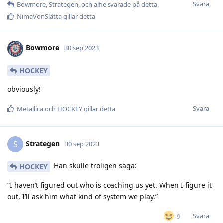
Svara
Bowmore
,
Strategen
, och
alfie
svarade på detta.
NimaVonSlätta
gillar detta
Bowmore
30 sep 2023
HOCKEY
obviously!
Svara
Metallica
och
HOCKEY
gillar detta
Strategen
S
30 sep 2023
Han skulle troligen säga:
HOCKEY
“I haven’t figured out who is coaching us yet. When I figure it
out, I’ll ask him what kind of system we play.”
Svara
9