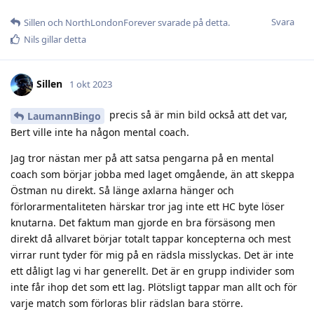
Svara
Sillen
och
NorthLondonForever
svarade på detta.
Nils
gillar detta
Sillen
1 okt 2023
precis så är min bild också att det var,
LaumannBingo
Bert ville inte ha någon mental coach.
Jag tror nästan mer på att satsa pengarna på en mental
coach som börjar jobba med laget omgående, än att skeppa
Östman nu direkt. Så länge axlarna hänger och
förlorarmentaliteten härskar tror jag inte ett HC byte löser
knutarna. Det faktum man gjorde en bra försäsong men
direkt då allvaret börjar totalt tappar koncepterna och mest
virrar runt tyder för mig på en rädsla misslyckas. Det är inte
ett dåligt lag vi har generellt. Det är en grupp individer som
inte får ihop det som ett lag. Plötsligt tappar man allt och för
varje match som förloras blir rädslan bara större.