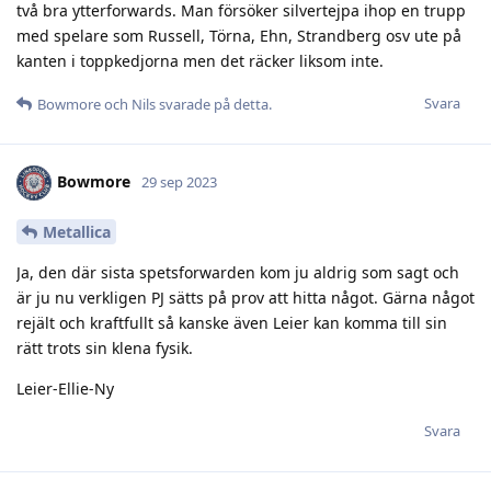
två bra ytterforwards. Man försöker silvertejpa ihop en trupp
med spelare som Russell, Törna, Ehn, Strandberg osv ute på
kanten i toppkedjorna men det räcker liksom inte.
Svara
Bowmore
och
Nils
svarade på detta.
Bowmore
29 sep 2023
Metallica
Ja, den där sista spetsforwarden kom ju aldrig som sagt och
är ju nu verkligen PJ sätts på prov att hitta något. Gärna något
rejält och kraftfullt så kanske även Leier kan komma till sin
rätt trots sin klena fysik.
Leier-Ellie-Ny
Svara