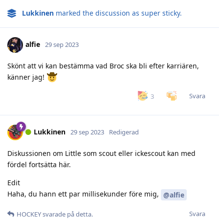
Lukkinen
marked the discussion as super sticky.
alfie
29 sep 2023
Skönt att vi kan bestämma vad Broc ska bli efter karriären,
känner jag!
Svara
3
Lukkinen
29 sep 2023
Redigerad
Diskussionen om Little som scout eller ickescout kan med
fördel fortsätta här.
Edit
Haha, du hann ett par millisekunder före mig,
@alfie
Svara
HOCKEY
svarade på detta.