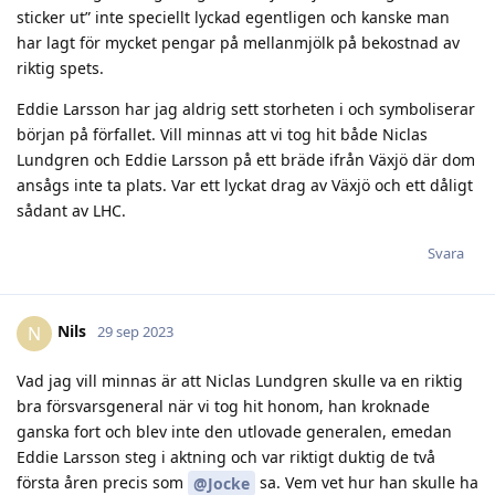
sticker ut” inte speciellt lyckad egentligen och kanske man
har lagt för mycket pengar på mellanmjölk på bekostnad av
riktig spets.
Eddie Larsson har jag aldrig sett storheten i och symboliserar
början på förfallet. Vill minnas att vi tog hit både Niclas
Lundgren och Eddie Larsson på ett bräde ifrån Växjö där dom
ansågs inte ta plats. Var ett lyckat drag av Växjö och ett dåligt
sådant av LHC.
Svara
Nils
N
29 sep 2023
Vad jag vill minnas är att Niclas Lundgren skulle va en riktig
bra försvarsgeneral när vi tog hit honom, han kroknade
ganska fort och blev inte den utlovade generalen, emedan
Eddie Larsson steg i aktning och var riktigt duktig de två
första åren precis som
sa. Vem vet hur han skulle ha
@Jocke