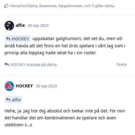
NimaVonSlätta
,
Bowmore
,
Kjeppkinesen
, och
5
gillar detta
alfie
30 sep 2023
uppskattar galghumorn, det vet du, men vill
HOCKEY
ändå hävda att det finns en hel drös spelare i vårt lag som i
princip alla topplag hade velat ha i sin roster.
Svara
HOCKEY
svarade på detta.
HOCKEY
30 sep 2023
alfie
Hehe, ja. Jag hör dig absolut och tvekar inte på det. För min
del handlar det om kombinationen av spelare och även
utebliven s…s