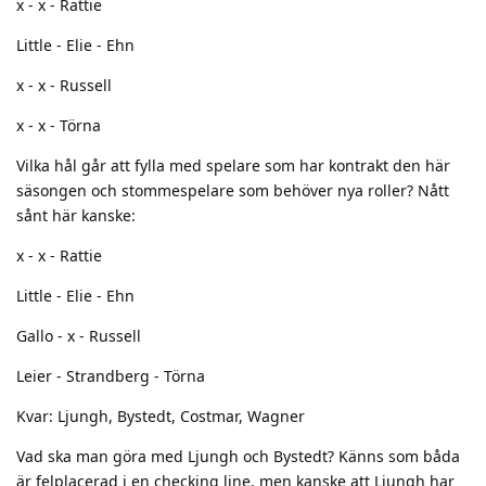
x - x - Rattie
Little - Elie - Ehn
x - x - Russell
x - x - Törna
Vilka hål går att fylla med spelare som har kontrakt den här
säsongen och stommespelare som behöver nya roller? Nått
sånt här kanske:
x - x - Rattie
Little - Elie - Ehn
Gallo - x - Russell
Leier - Strandberg - Törna
Kvar: Ljungh, Bystedt, Costmar, Wagner
Vad ska man göra med Ljungh och Bystedt? Känns som båda
är felplacerad i en checking line, men kanske att Ljungh har