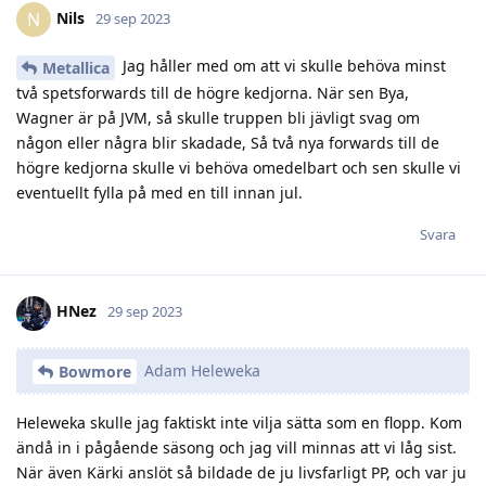
Nils
N
29 sep 2023
Jag håller med om att vi skulle behöva minst
Metallica
två spetsforwards till de högre kedjorna. När sen Bya,
Wagner är på JVM, så skulle truppen bli jävligt svag om
någon eller några blir skadade, Så två nya forwards till de
högre kedjorna skulle vi behöva omedelbart och sen skulle vi
eventuellt fylla på med en till innan jul.
Svara
HNez
29 sep 2023
Adam Heleweka
Bowmore
Heleweka skulle jag faktiskt inte vilja sätta som en flopp. Kom
ändå in i pågående säsong och jag vill minnas att vi låg sist.
När även Kärki anslöt så bildade de ju livsfarligt PP, och var ju