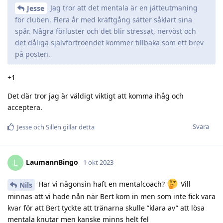
Jag tror att det mentala är en jätteutmaning
Jesse
för cluben. Flera år med kräftgång sätter såklart sina
spår. Några förluster och det blir stressat, nervöst och
det dåliga självförtroendet kommer tillbaka som ett brev
på posten.
+1
Det där tror jag är väldigt viktigt att komma ihåg och
acceptera.
Svara
Jesse
och
Sillen
gillar detta
LaumannBingo
L
1 okt 2023
Har vi någonsin haft en mentalcoach?
Vill
Nils
minnas att vi hade nån när Bert kom in men som inte fick vara
kvar för att Bert tyckte att tränarna skulle ”klara av” att lösa
mentala knutar men kanske minns helt fel