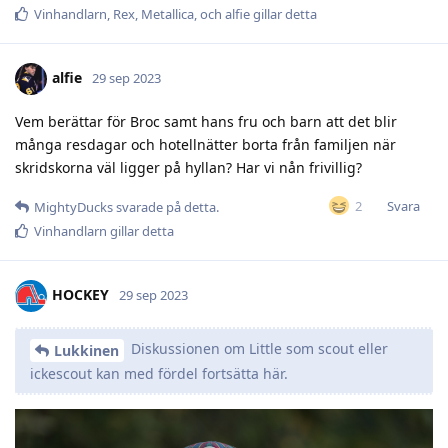
Vinhandlarn
,
Rex
,
Metallica
, och
alfie
gillar detta
alfie
29 sep 2023
Vem berättar för Broc samt hans fru och barn att det blir
många resdagar och hotellnätter borta från familjen när
skridskorna väl ligger på hyllan? Har vi nån frivillig?
Svara
2
MightyDucks
svarade på detta.
Vinhandlarn
gillar detta
HOCKEY
29 sep 2023
Diskussionen om Little som scout eller
Lukkinen
ickescout kan med fördel fortsätta här.