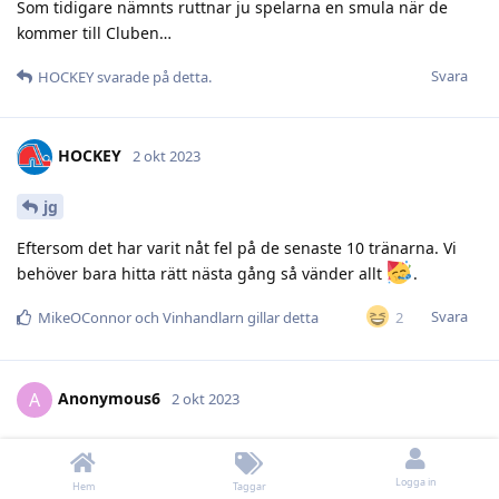
Som tidigare nämnts ruttnar ju spelarna en smula när de
kommer till Cluben…
Svara
HOCKEY
svarade på detta.
HOCKEY
2 okt 2023
jg
Eftersom det har varit nåt fel på de senaste 10 tränarna. Vi
behöver bara hitta rätt nästa gång så vänder allt
.
Svara
2
MikeOConnor
och
Vinhandlarn
gillar detta
Anonymous6
A
2 okt 2023
Passar inte perfekt i denna tråd men jag kör. När Pennan
coachade FBK skuddades han tydligt av PJ. Det slutade med
Logga in
Hem
Taggar
att fbk sparkade PJ och tog in Wallin. Wallins första drag var