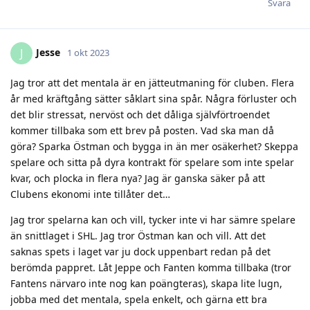
Svara
Jesse
J
1 okt 2023
Jag tror att det mentala är en jätteutmaning för cluben. Flera
år med kräftgång sätter såklart sina spår. Några förluster och
det blir stressat, nervöst och det dåliga självförtroendet
kommer tillbaka som ett brev på posten. Vad ska man då
göra? Sparka Östman och bygga in än mer osäkerhet? Skeppa
spelare och sitta på dyra kontrakt för spelare som inte spelar
kvar, och plocka in flera nya? Jag är ganska säker på att
Clubens ekonomi inte tillåter det…
Jag tror spelarna kan och vill, tycker inte vi har sämre spelare
än snittlaget i SHL. Jag tror Östman kan och vill. Att det
saknas spets i laget var ju dock uppenbart redan på det
berömda pappret. Låt Jeppe och Fanten komma tillbaka (tror
Fantens närvaro inte nog kan poängteras), skapa lite lugn,
jobba med det mentala, spela enkelt, och gärna ett bra