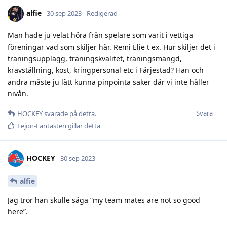
alfie
30 sep 2023
Redigerad
Man hade ju velat höra från spelare som varit i vettiga
föreningar vad som skiljer här. Remi Elie t ex. Hur skiljer det i
träningsupplägg, träningskvalitet, träningsmängd,
kravställning, kost, kringpersonal etc i Färjestad? Han och
andra måste ju lätt kunna pinpointa saker där vi inte håller
nivån.
Svara
HOCKEY
svarade på detta.
Lejon-Fantasten
gillar detta
HOCKEY
30 sep 2023
alfie
Jag tror han skulle säga ”my team mates are not so good
here”.