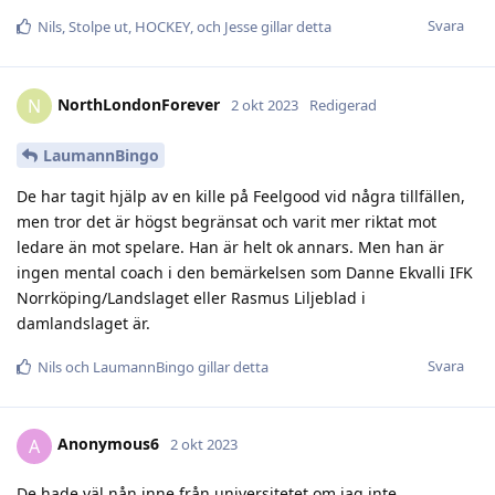
Svara
Nils
,
Stolpe ut
,
HOCKEY
, och
Jesse
gillar detta
NorthLondonForever
N
2 okt 2023
Redigerad
LaumannBingo
De har tagit hjälp av en kille på Feelgood vid några tillfällen,
men tror det är högst begränsat och varit mer riktat mot
ledare än mot spelare. Han är helt ok annars. Men han är
ingen mental coach i den bemärkelsen som Danne Ekvalli IFK
Norrköping/Landslaget eller Rasmus Liljeblad i
damlandslaget är.
Svara
Nils
och
LaumannBingo
gillar detta
Anonymous6
A
2 okt 2023
De hade väl nån inne från universitetet om jag inte