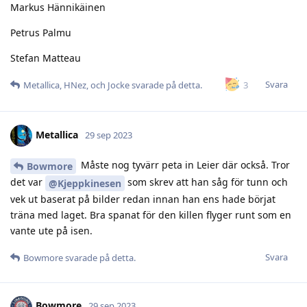
Markus Hännikäinen
Petrus Palmu
Stefan Matteau
Svara
3
Metallica
,
HNez
, och
Jocke
svarade på detta.
Metallica
29 sep 2023
Måste nog tyvärr peta in Leier där också. Tror
Bowmore
det var
som skrev att han såg för tunn och
@Kjeppkinesen
vek ut baserat på bilder redan innan han ens hade börjat
träna med laget. Bra spanat för den killen flyger runt som en
vante ute på isen.
Svara
Bowmore
svarade på detta.
Bowmore
29 sep 2023