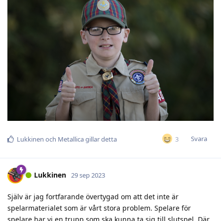
Svara
3
Lukkinen
och
Metallica
gillar detta
Lukkinen
29 sep 2023
Själv är jag fortfarande övertygad om att det inte är
spelarmaterialet som är vårt stora problem. Spelare för
spelare har vi en trupp som ska kunna ta sig till slutspel. Där