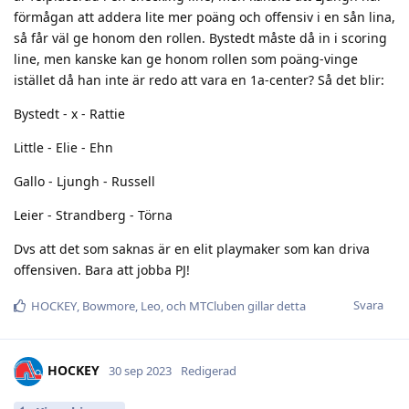
förmågan att addera lite mer poäng och offensiv i en sån lina,
så får väl ge honom den rollen. Bystedt måste då in i scoring
line, men kanske kan ge honom rollen som poäng-vinge
istället då han inte är redo att vara en 1a-center? Så det blir:
Bystedt - x - Rattie
Little - Elie - Ehn
Gallo - Ljungh - Russell
Leier - Strandberg - Törna
Dvs att det som saknas är en elit playmaker som kan driva
offensiven. Bara att jobba PJ!
Svara
HOCKEY
,
Bowmore
,
Leo
, och
MTCluben
gillar detta
HOCKEY
30 sep 2023
Redigerad