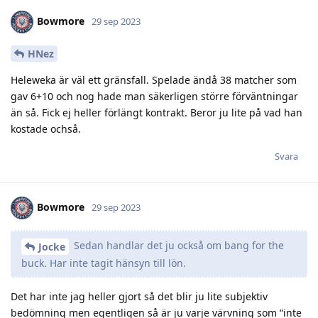
Bowmore
29 sep 2023
HNez
Heleweka är väl ett gränsfall. Spelade ändå 38 matcher som
gav 6+10 och nog hade man säkerligen större förväntningar
än så. Fick ej heller förlängt kontrakt. Beror ju lite på vad han
kostade ochså.
Svara
Bowmore
29 sep 2023
Sedan handlar det ju också om bang for the
Jocke
buck. Har inte tagit hänsyn till lön.
Det har inte jag heller gjort så det blir ju lite subjektiv
bedömning men egentligen så är ju varje värvning som “inte