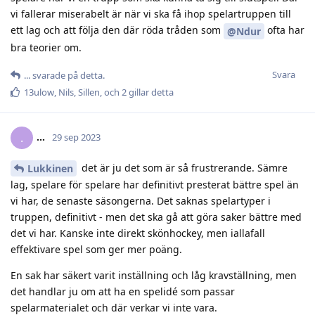
vi fallerar miserabelt är när vi ska få ihop spelartruppen till
ett lag och att följa den där röda tråden som
ofta har
@Ndur
bra teorier om.
Svara
.​.​.​
svarade på detta.
13ulow
,
Nils
,
Sillen
, och
2
gillar detta
.​.​.​
.
29 sep 2023
det är ju det som är så frustrerande. Sämre
Lukkinen
lag, spelare för spelare har definitivt presterat bättre spel än
vi har, de senaste säsongerna. Det saknas spelartyper i
truppen, definitivt - men det ska gå att göra saker bättre med
det vi har. Kanske inte direkt skönhockey, men iallafall
effektivare spel som ger mer poäng.
En sak har säkert varit inställning och låg kravställning, men
det handlar ju om att ha en spelidé som passar
spelarmaterialet och där verkar vi inte vara.