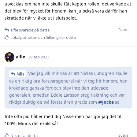
utvecklas om han inte skulle fått kapten rollen, det verkade at
det blev för mycket för honom, kan ju också vara därför han
skrattade när vi åkte ut i slutspelet.
Svara
alfie
svarade på detta.
Lokalpatrioten
och
Sillen
gillar detta
alfie
29 sep 2023
Vad jag vill minnas är att Niclas Lundgren skulle
Nils
va en riktig bra försvarsgeneral när vi tog hit honom, han
kroknade ganska fort och blev inte den utlovade
generalen, emedan Eddie Larsson steg i aktning och var
riktigt duktig de två första åren precis som
@Jocke
sa
Inte ofta jag håller med dig Nisse men här gör jag det till
100%. Minns det exakt så!
Svara
Nils
gillar detta