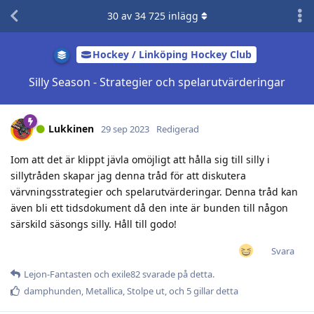
30
av
34 725
inlägg
Hockey / Linköping Hockey Club
Silly Season - Strategier och spelarutvärderingar
Lukkinen
29 sep 2023
Redigerad
Iom att det är klippt jävla omöjligt att hålla sig till silly i
sillytråden skapar jag denna tråd för att diskutera
värvningsstrategier och spelarutvärderingar. Denna tråd kan
även bli ett tidsdokument då den inte är bunden till någon
särskild säsongs silly. Håll till godo!
Svara
Lejon-Fantasten
och
exile82
svarade på detta.
damphunden
,
Metallica
,
Stolpe ut
, och
5
gillar detta