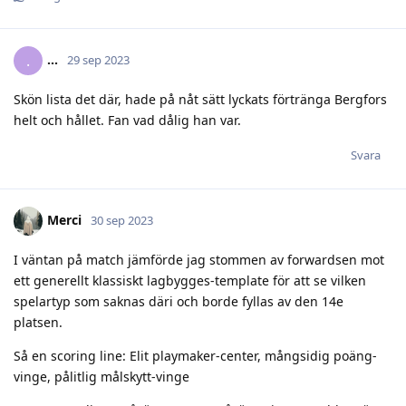
.​.​.​
.
29 sep 2023
Skön lista det där, hade på nåt sätt lyckats förtränga Bergfors
helt och hållet. Fan vad dålig han var.
Svara
Merci
30 sep 2023
I väntan på match jämförde jag stommen av forwardsen mot
ett generellt klassiskt lagbygges-template för att se vilken
spelartyp som saknas däri och borde fyllas av den 14e
platsen.
Så en scoring line: Elit playmaker-center, mångsidig poäng-
vinge, pålitlig målskytt-vinge