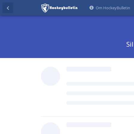
Om HockeyBulletin
Si