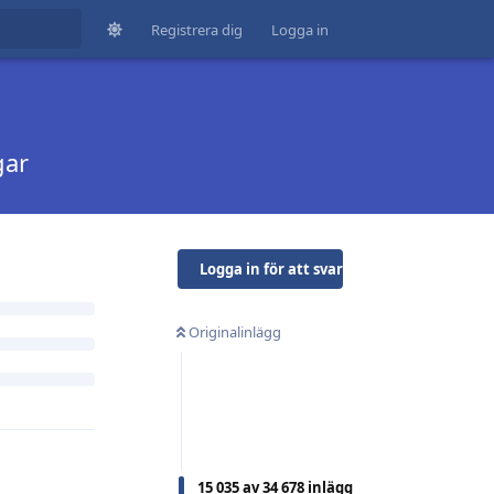
Registrera dig
Logga in
gar
Logga in för att svara
Originalinlägg
15 035
av
34 678
inlägg