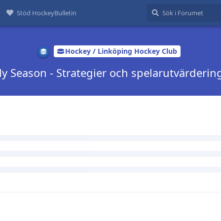
Stöd HockeyBulletin
Hockey / Linköping Hockey Club
lly Season - Strategier och spelarutvärderin