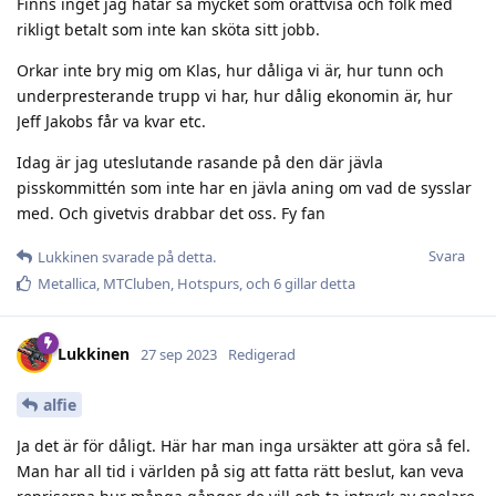
Finns inget jag hatar så mycket som orättvisa och folk med
rikligt betalt som inte kan sköta sitt jobb.
Orkar inte bry mig om Klas, hur dåliga vi är, hur tunn och
underpresterande trupp vi har, hur dålig ekonomin är, hur
Jeff Jakobs får va kvar etc.
Idag är jag uteslutande rasande på den där jävla
pisskommittén som inte har en jävla aning om vad de sysslar
med. Och givetvis drabbar det oss. Fy fan
Svara
Lukkinen
svarade på detta.
Metallica
,
MTCluben
,
Hotspurs
, och
6
gillar detta
Lukkinen
27 sep 2023
Redigerad
alfie
Ja det är för dåligt. Här har man inga ursäkter att göra så fel.
Man har all tid i världen på sig att fatta rätt beslut, kan veva