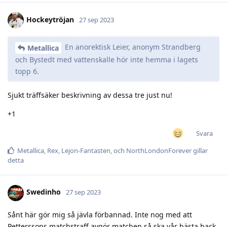
Hockeytröjan
27 sep 2023
En anorektisk Leier, anonym Strandberg
Metallica
och Bystedt med vattenskalle hör inte hemma i lagets
topp 6.
Sjukt träffsäker beskrivning av dessa tre just nu!
+1
Svara
Metallica
,
Rex
,
Lejon-Fantasten
, och
NorthLondonForever
gillar
detta
Swedinho
27 sep 2023
Sånt här gör mig så jävla förbannad. Inte nog med att
Petterssons matchstraff avgör matchen så ska vår bästa back