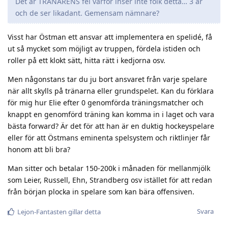
Det är TRÄNARENS fel varför inser inte folk detta… 3 år
och de ser likadant. Gemensam nämnare?
Visst har Östman ett ansvar att implementera en spelidé, få
ut så mycket som möjligt av truppen, fördela istiden och
roller på ett klokt sätt, hitta rätt i kedjorna osv.
Men någonstans tar du ju bort ansvaret från varje spelare
när allt skylls på tränarna eller grundspelet. Kan du förklara
för mig hur Elie efter 0 genomförda träningsmatcher och
knappt en genomförd träning kan komma in i laget och vara
bästa forward? Är det för att han är en duktig hockeyspelare
eller för att Östmans eminenta spelsystem och riktlinjer får
honom att bli bra?
Man sitter och betalar 150-200k i månaden för mellanmjölk
som Leier, Russell, Ehn, Strandberg osv istället för att redan
från början plocka in spelare som kan bära offensiven.
Svara
Lejon-Fantasten
gillar detta