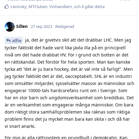
Levinsky
,
MTCluben
,
Vinhandlarn
, och
6
gillar detta
Sillen
27 sep 2023
Redigerad
ja, det är givetvis skit att det drabbar LHC. Men jag
alfie
tycker faktiskt det hade varit lika jävla illa på en principiell
nivå om det hade drabbat HV. För i grund och botten är det
en rättskandal. Det förstör för hela sporten. Man kan kanske
tycka att ”det är ju bara hockey, det är väl inte så farligt”. Men
jag tycker faktiskt det är det, oacceptabelt. SHL är en industri
som omsätter miljarder, sysselsätter massor av människor och
engagerar 10000-tals hardcorefans runt om i Sverige. Som
har en stor barn och ungdomsverksamhet som breddbas. Det
är en verksamhet som engagerar många människor. Om bara
dom riktigt stora samhällsproblemen ska räknas som riktiga
problem finns det ju mycket man bara kan skita i och då har
vi snart anarki.
För mig är alla rättssystem en grundbult i demokratin. Kan