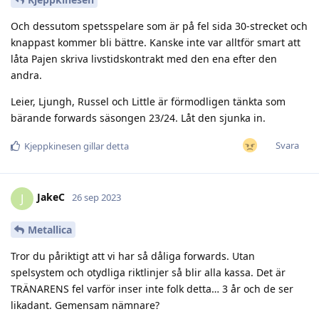
Och dessutom spetsspelare som är på fel sida 30-strecket och
knappast kommer bli bättre. Kanske inte var alltför smart att
låta Pajen skriva livstidskontrakt med den ena efter den
andra.
Leier, Ljungh, Russel och Little är förmodligen tänkta som
bärande forwards säsongen 23/24. Låt den sjunka in.
Svara
Kjeppkinesen
gillar detta
JakeC
J
26 sep 2023
Metallica
Tror du påriktigt att vi har så dåliga forwards. Utan
spelsystem och otydliga riktlinjer så blir alla kassa. Det är
TRÄNARENS fel varför inser inte folk detta… 3 år och de ser
likadant. Gemensam nämnare?