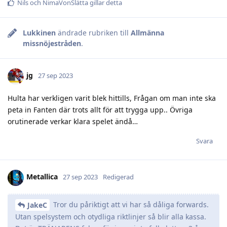
Nils
och
NimaVonSlätta
gillar detta
Lukkinen
ändrade rubriken till
Allmänna
missnöjestråden
.
jg
27 sep 2023
Hulta har verkligen varit blek hittills, Frågan om man inte ska
peta in Fanten där trots allt för att trygga upp.. Övriga
orutinerade verkar klara spelet ändå…
Svara
Metallica
27 sep 2023
Redigerad
Tror du påriktigt att vi har så dåliga forwards.
JakeC
Utan spelsystem och otydliga riktlinjer så blir alla kassa.