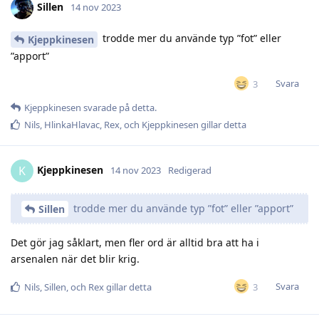
Sillen
14 nov 2023
trodde mer du använde typ ”fot” eller
Kjeppkinesen
”apport”
Svara
3
Kjeppkinesen
svarade på detta.
Nils
,
HlinkaHlavac
,
Rex
, och
Kjeppkinesen
gillar detta
Kjeppkinesen
K
14 nov 2023
Redigerad
trodde mer du använde typ ”fot” eller ”apport”
Sillen
Det gör jag såklart, men fler ord är alltid bra att ha i
arsenalen när det blir krig.
Svara
3
Nils
,
Sillen
, och
Rex
gillar detta