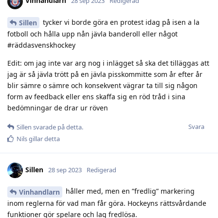
Vinhandlarn
28 sep 2023
Redigerad
tycker vi borde göra en protest idag på isen a la
Sillen
fotboll och hålla upp nån jävla banderoll eller något
#räddasvenskhockey
Edit: om jag inte var arg nog i inlägget så ska det tilläggas att
jag är så jävla trött på en jävla pisskommitte som år efter år
blir sämre o sämre och konsekvent vägrar ta till sig någon
form av feedback eller ens skaffa sig en röd tråd i sina
bedömningar de drar ur röven
Svara
Sillen
svarade på detta.
Nils
gillar detta
Sillen
28 sep 2023
Redigerad
håller med, men en ”fredlig” markering
Vinhandlarn
inom reglerna för vad man får göra. Hockeyns rättsvårdande
funktioner gör spelare och lag fredlösa.