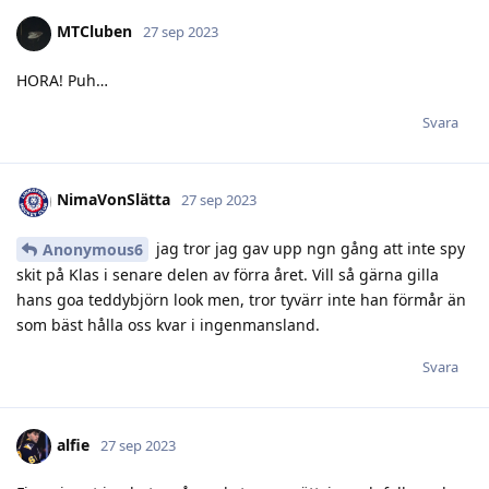
MTCluben
27 sep 2023
HORA! Puh…
Svara
NimaVonSlätta
27 sep 2023
jag tror jag gav upp ngn gång att inte spy
Anonymous6
skit på Klas i senare delen av förra året. Vill så gärna gilla
hans goa teddybjörn look men, tror tyvärr inte han förmår än
som bäst hålla oss kvar i ingenmansland.
Svara
alfie
27 sep 2023