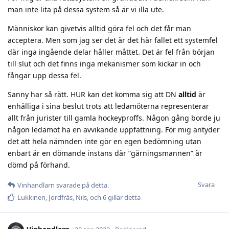
man inte lita på dessa system så är vi illa ute.
Människor kan givetvis alltid göra fel och det får man
acceptera. Men som jag ser det är det här fallet ett systemfel
där inga ingående delar håller måttet. Det är fel från början
till slut och det finns inga mekanismer som kickar in och
fångar upp dessa fel.
Sanny har så rätt. HUR kan det komma sig att DN
alltid
är
enhälliga i sina beslut trots att ledamöterna representerar
allt från jurister till gamla hockeyproffs. Någon gång borde ju
någon ledamot ha en avvikande uppfattning. För mig antyder
det att hela nämnden inte gör en egen bedömning utan
enbart är en dömande instans där ”gärningsmannen” är
dömd på förhand.
Svara
Vinhandlarn
svarade på detta.
Lukkinen
,
Jordfräs
,
Nils
, och
6
gillar detta