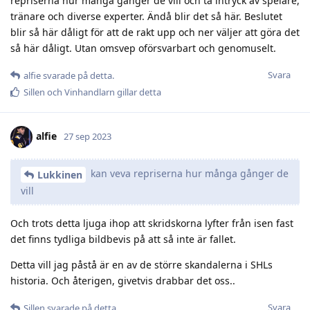
repriserna hur många gånger de vill och ta intryck av spelare,
tränare och diverse experter. Ändå blir det så här. Beslutet
blir så här dåligt för att de rakt upp och ner väljer att göra det
så här dåligt. Utan omsvep oförsvarbart och genomuselt.
Svara
alfie
svarade på detta.
Sillen
och
Vinhandlarn
gillar detta
alfie
27 sep 2023
kan veva repriserna hur många gånger de
Lukkinen
vill
Och trots detta ljuga ihop att skridskorna lyfter från isen fast
det finns tydliga bildbevis på att så inte är fallet.
Detta vill jag påstå är en av de större skandalerna i SHLs
historia. Och återigen, givetvis drabbar det oss..
Svara
Sillen
svarade på detta.