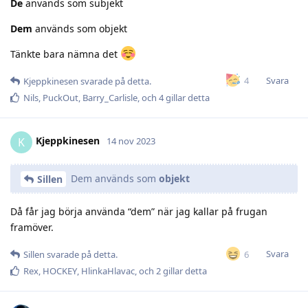
De
används som subjekt
Dem
används som objekt
Tänkte bara nämna det
Svara
4
Kjeppkinesen
svarade på detta.
Nils
,
PuckOut
,
Barry_Carlisle
, och
4
gillar detta
Kjeppkinesen
K
14 nov 2023
Dem används som
objekt
Sillen
Då får jag börja använda “dem” när jag kallar på frugan
framöver.
Svara
6
Sillen
svarade på detta.
Rex
,
HOCKEY
,
HlinkaHlavac
, och
2
gillar detta