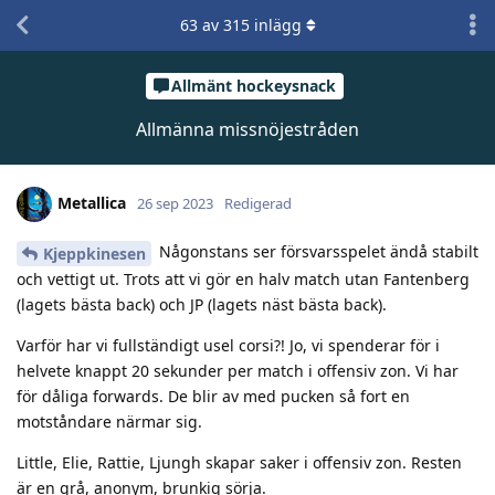
63
av
315
inlägg
Allmänt hockeysnack
Allmänna missnöjestråden
Metallica
26 sep 2023
Redigerad
Någonstans ser försvarsspelet ändå stabilt
Kjeppkinesen
och vettigt ut. Trots att vi gör en halv match utan Fantenberg
(lagets bästa back) och JP (lagets näst bästa back).
Varför har vi fullständigt usel corsi?! Jo, vi spenderar för i
helvete knappt 20 sekunder per match i offensiv zon. Vi har
för dåliga forwards. De blir av med pucken så fort en
motståndare närmar sig.
Little, Elie, Rattie, Ljungh skapar saker i offensiv zon. Resten
är en grå, anonym, brunkig sörja.