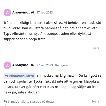
Anonymous6
A
27 sep 2023
Tråden är riktigt bra som Lukke skrev. Vi behöver en slasktråd
till diverse. Kan vi justera namnet så det inte är särskrivet?
Typ : Allmänt missnöje / missnöjestråden eller dylikt så
slipper ögonen börja fräta.
Svara
Anonymous6
A
27 sep 2023
Redigerad
en mycket märklig match. Du kan gott se
NimaVonSlätta
den och spola lite. Tycker faktiskt inte att vi gör en klappkass
insats. Drevet går hårt mot Klas och laget, jag väljer att inte
haka på, inte riktigt än.
Svara
NimaVonSlätta
svarade på detta.