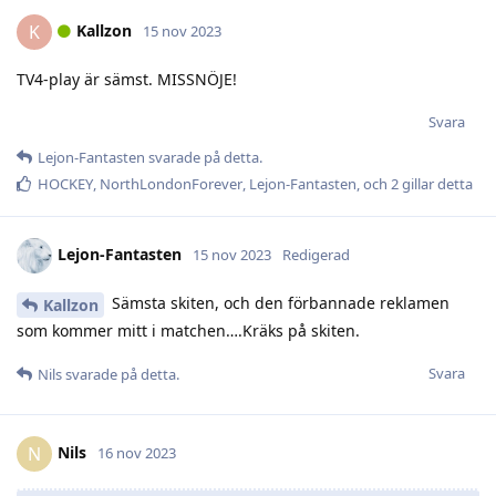
Kallzon
K
15 nov 2023
TV4-play är sämst. MISSNÖJE!
Svara
Lejon-Fantasten
svarade på detta.
HOCKEY
,
NorthLondonForever
,
Lejon-Fantasten
, och
2
gillar detta
Lejon-Fantasten
15 nov 2023
Redigerad
Sämsta skiten, och den förbannade reklamen
Kallzon
som kommer mitt i matchen….Kräks på skiten.
Svara
Nils
svarade på detta.
Nils
N
16 nov 2023