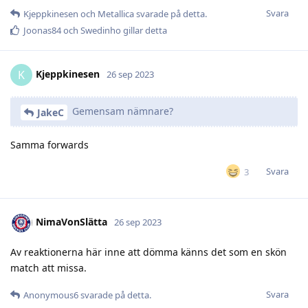
Svara
Kjeppkinesen
och
Metallica
svarade på detta.
Joonas84
och
Swedinho
gillar detta
Kjeppkinesen
K
26 sep 2023
Gemensam nämnare?
JakeC
Samma forwards
Svara
3
NimaVonSlätta
26 sep 2023
Av reaktionerna här inne att dömma känns det som en skön
match att missa.
Svara
Anonymous6
svarade på detta.