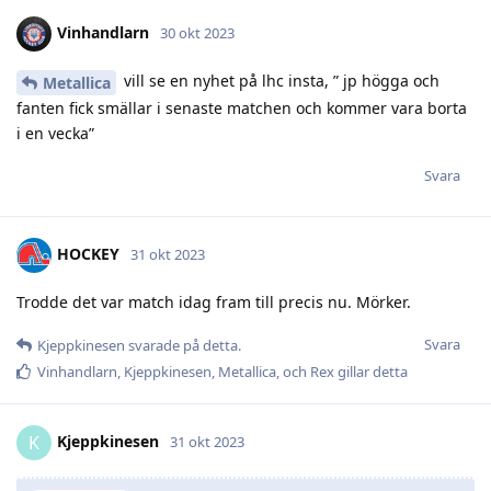
Vinhandlarn
30 okt 2023
vill se en nyhet på lhc insta, ” jp högga och
Metallica
fanten fick smällar i senaste matchen och kommer vara borta
i en vecka”
Svara
HOCKEY
31 okt 2023
Trodde det var match idag fram till precis nu. Mörker.
Svara
Kjeppkinesen
svarade på detta.
Vinhandlarn
,
Kjeppkinesen
,
Metallica
, och
Rex
gillar detta
Kjeppkinesen
K
31 okt 2023