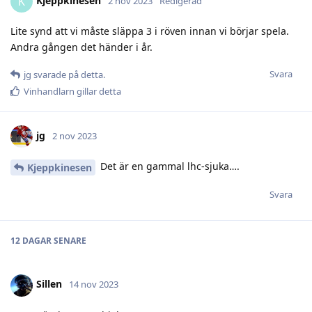
Kjeppkinesen
K
2 nov 2023
Redigerad
Lite synd att vi måste släppa 3 i röven innan vi börjar spela.
Andra gången det händer i år.
Svara
jg
svarade på detta.
Vinhandlarn
gillar detta
jg
2 nov 2023
Det är en gammal lhc-sjuka….
Kjeppkinesen
Svara
12 DAGAR
SENARE
Sillen
14 nov 2023