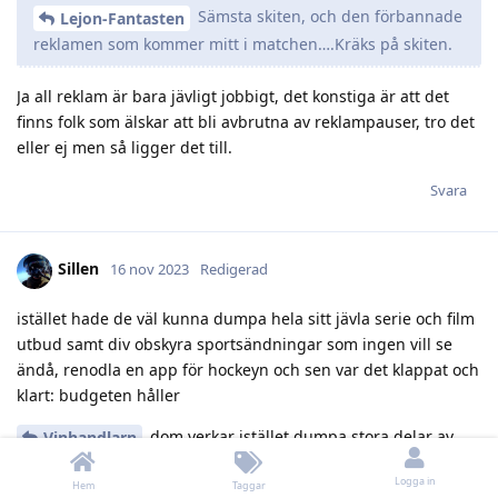
Sämsta skiten, och den förbannade
Lejon-Fantasten
reklamen som kommer mitt i matchen….Kräks på skiten.
Ja all reklam är bara jävligt jobbigt, det konstiga är att det
finns folk som älskar att bli avbrutna av reklampauser, tro det
eller ej men så ligger det till.
Svara
Sillen
16 nov 2023
Redigerad
istället hade de väl kunna dumpa hela sitt jävla serie och film
utbud samt div obskyra sportsändningar som ingen vill se
ändå, renodla en app för hockeyn och sen var det klappat och
klart: budgeten håller
dom verkar istället dumpa stora delar av
Vinhandlarn
personalen…. Nu senast Anna Lindmarker efter 26 år.
Logga in
Hem
Taggar