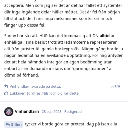
acceptera. Men som jag ser det är det här fallet ett systemfel
där inga ingående delar håller måttet. Det är fel från början
till slut och det finns inga mekanismer som kickar in och
fångar upp dessa fel.
Sanny har så rätt. HUR kan det komma sig att DN
alltid
är
enhälliga i sina beslut trots att ledamöterna representerar
allt från jurister till gamla hockeyproffs. Någon gång borde ju
någon ledamot ha en avvikande uppfattning. För mig antyder
det att hela nämnden inte gör en egen bedömning utan
enbart är en dömande instans där ”gärningsmannen” är
dömd på förhand.
Svara
Vinhandlarn
svarade på detta.
Lukkinen
,
Jordfräs
,
Nils
, och
6
gillar detta
Vinhandlarn
28 sep 2023
Redigerad
tycker vi borde göra en protest idag på isen a la
Sillen