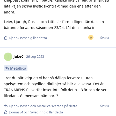
knappast kommer bli bättre. Kanske inte var alltför smart att
låta Pajen skriva livstidskontrakt med den ena efter den
andra.
Leier, Ljungh, Russel och Little är förmodligen tänkta som
bärande forwards säsongen 23/24. Låt den sjunka in.
Svara
Kjeppkinesen
gillar detta
JakeC
J
26 sep 2023
Metallica
Tror du påriktigt att vi har så dåliga forwards. Utan
spelsystem och otydliga riktlinjer så blir alla kassa. Det är
TRÄNARENS fel varför inser inte folk detta… 3 år och de ser
likadant. Gemensam nämnare?
Svara
Kjeppkinesen
och
Metallica
svarade på detta.
Joonas84
och
Swedinho
gillar detta