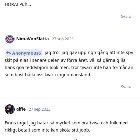
HORA! Puh…
Svara
NimaVonSlätta
27 sep 2023
jag tror jag gav upp ngn gång att inte spy
Anonymous6
skit på Klas i senare delen av förra året. Vill så gärna gilla
hans goa teddybjörn look men, tror tyvärr inte han förmår än
som bäst hålla oss kvar i ingenmansland.
Svara
alfie
27 sep 2023
Finns inget jag hatar så mycket som orättvisa och folk med
rikligt betalt som inte kan sköta sitt jobb.