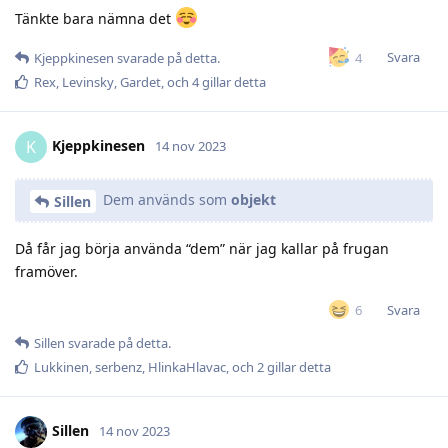
Tänkte bara nämna det
Svara
4
Kjeppkinesen
svarade på detta.
Rex
,
Levinsky
,
Gardet
, och
4
gillar detta
Kjeppkinesen
K
14 nov 2023
Dem används som
objekt
Sillen
Då får jag börja använda “dem” när jag kallar på frugan
framöver.
Svara
6
Sillen
svarade på detta.
Lukkinen
,
serbenz
,
HlinkaHlavac
, och
2
gillar detta
Sillen
14 nov 2023