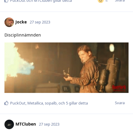
Svara
4
PuckOut
och
MTCluben
gillar detta
Jocke
27 sep 2023
Disciplinnämnden
Svara
PuckOut
,
Metallica
,
sopalb
, och
5
gillar detta
MTCluben
27 sep 2023