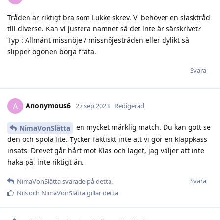
Tråden är riktigt bra som Lukke skrev. Vi behöver en slasktråd
till diverse. Kan vi justera namnet så det inte är särskrivet?
Typ : Allmänt missnöje / missnöjestråden eller dylikt så
slipper ögonen börja fräta.
Svara
Anonymous6
A
27 sep 2023
Redigerad
en mycket märklig match. Du kan gott se
NimaVonSlätta
den och spola lite. Tycker faktiskt inte att vi gör en klappkass
insats. Drevet går hårt mot Klas och laget, jag väljer att inte
haka på, inte riktigt än.
Svara
NimaVonSlätta
svarade på detta.
Nils
och
NimaVonSlätta
gillar detta