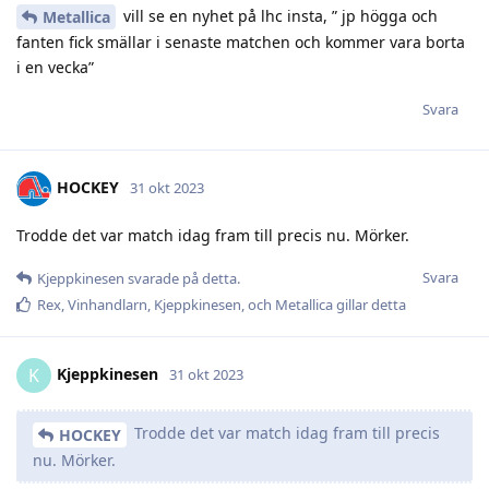
vill se en nyhet på lhc insta, ” jp högga och
Metallica
fanten fick smällar i senaste matchen och kommer vara borta
i en vecka”
Svara
HOCKEY
31 okt 2023
Trodde det var match idag fram till precis nu. Mörker.
Svara
Kjeppkinesen
svarade på detta.
Rex
,
Vinhandlarn
,
Kjeppkinesen
, och
Metallica
gillar detta
Kjeppkinesen
K
31 okt 2023
Trodde det var match idag fram till precis
HOCKEY
nu. Mörker.