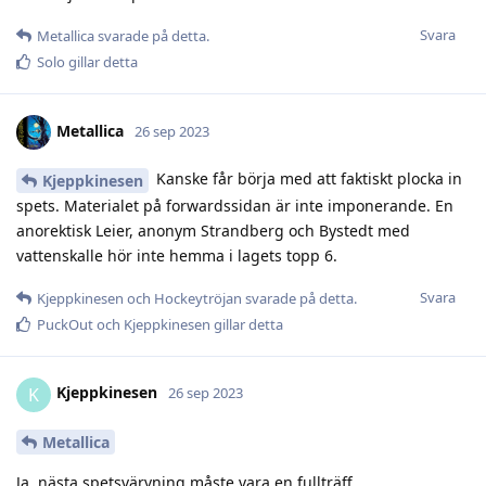
Svara
Metallica
svarade på detta.
Solo
gillar detta
Metallica
26 sep 2023
Kanske får börja med att faktiskt plocka in
Kjeppkinesen
spets. Materialet på forwardssidan är inte imponerande. En
anorektisk Leier, anonym Strandberg och Bystedt med
vattenskalle hör inte hemma i lagets topp 6.
Svara
Kjeppkinesen
och
Hockeytröjan
svarade på detta.
PuckOut
och
Kjeppkinesen
gillar detta
Kjeppkinesen
K
26 sep 2023
Metallica
Ja, nästa spetsvärvning måste vara en fullträff.