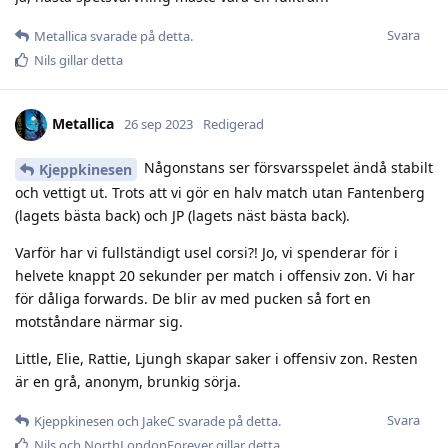
Svara
Metallica
svarade på detta.
Nils
gillar detta
Metallica
26 sep 2023
Redigerad
Någonstans ser försvarsspelet ändå stabilt
Kjeppkinesen
och vettigt ut. Trots att vi gör en halv match utan Fantenberg
(lagets bästa back) och JP (lagets näst bästa back).
Varför har vi fullständigt usel corsi?! Jo, vi spenderar för i
helvete knappt 20 sekunder per match i offensiv zon. Vi har
för dåliga forwards. De blir av med pucken så fort en
motståndare närmar sig.
Little, Elie, Rattie, Ljungh skapar saker i offensiv zon. Resten
är en grå, anonym, brunkig sörja.
Svara
Kjeppkinesen
och
JakeC
svarade på detta.
Nils
och
NorthLondonForever
gillar detta