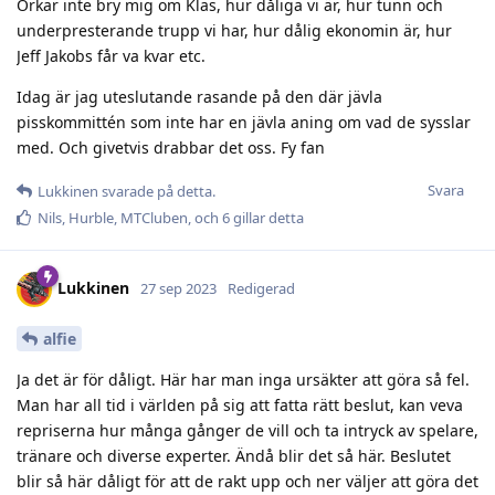
Orkar inte bry mig om Klas, hur dåliga vi är, hur tunn och
underpresterande trupp vi har, hur dålig ekonomin är, hur
Jeff Jakobs får va kvar etc.
Idag är jag uteslutande rasande på den där jävla
pisskommittén som inte har en jävla aning om vad de sysslar
med. Och givetvis drabbar det oss. Fy fan
Svara
Lukkinen
svarade på detta.
Nils
,
Hurble
,
MTCluben
, och
6
gillar detta
Lukkinen
27 sep 2023
Redigerad
alfie
Ja det är för dåligt. Här har man inga ursäkter att göra så fel.
Man har all tid i världen på sig att fatta rätt beslut, kan veva
repriserna hur många gånger de vill och ta intryck av spelare,
tränare och diverse experter. Ändå blir det så här. Beslutet
blir så här dåligt för att de rakt upp och ner väljer att göra det