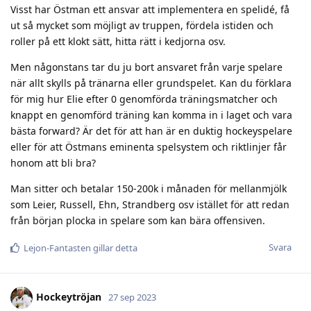
Visst har Östman ett ansvar att implementera en spelidé, få
ut så mycket som möjligt av truppen, fördela istiden och
roller på ett klokt sätt, hitta rätt i kedjorna osv.
Men någonstans tar du ju bort ansvaret från varje spelare
när allt skylls på tränarna eller grundspelet. Kan du förklara
för mig hur Elie efter 0 genomförda träningsmatcher och
knappt en genomförd träning kan komma in i laget och vara
bästa forward? Är det för att han är en duktig hockeyspelare
eller för att Östmans eminenta spelsystem och riktlinjer får
honom att bli bra?
Man sitter och betalar 150-200k i månaden för mellanmjölk
som Leier, Russell, Ehn, Strandberg osv istället för att redan
från början plocka in spelare som kan bära offensiven.
Svara
Lejon-Fantasten
gillar detta
Hockeytröjan
27 sep 2023