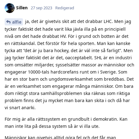
Sillen
27 sep 2023
Redigerad
ja, det är givetvis skit att det drabbar LHC. Men jag
alfie
tycker faktiskt det hade varit lika jävla illa på en principiell
nivå om det hade drabbat HV. För i grund och botten är det
en rättskandal. Det förstör för hela sporten. Man kan kanske
tycka att ”det är ju bara hockey, det är väl inte så farligt”. Men
jag tycker faktiskt det är det, oacceptabelt. SHL är en industri
som omsätter miljarder, sysselsätter massor av människor och
engagerar 10000-tals hardcorefans runt om i Sverige. Som
har en stor barn och ungdomsverksamhet som breddbas. Det
är en verksamhet som engagerar många människor. Om bara
dom riktigt stora samhällsproblemen ska räknas som riktiga
problem finns det ju mycket man bara kan skita i och då har
vi snart anarki.
För mig är alla rättssystem en grundbult i demokratin. Kan
man inte lita på dessa system så är vi illa ute.
Människor kan givetvis alltid göra fel och det får man