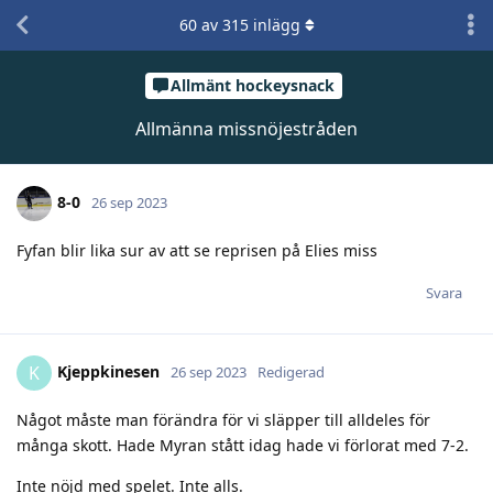
60
av
315
inlägg
Allmänt hockeysnack
Allmänna missnöjestråden
8-0
26 sep 2023
Fyfan blir lika sur av att se reprisen på Elies miss
Svara
Kjeppkinesen
K
26 sep 2023
Redigerad
Något måste man förändra för vi släpper till alldeles för
många skott. Hade Myran stått idag hade vi förlorat med 7-2.
Inte nöjd med spelet. Inte alls.