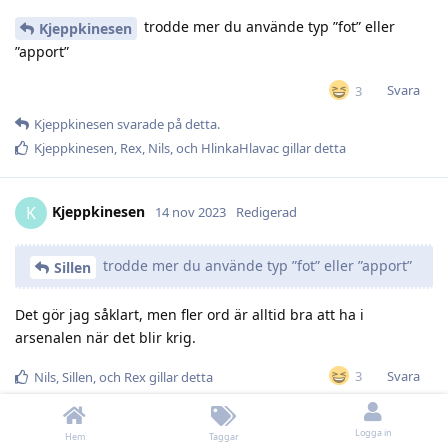
trodde mer du använde typ ”fot” eller
Kjeppkinesen
”apport”
Svara
3
Kjeppkinesen
svarade på detta.
Kjeppkinesen
,
Rex
,
Nils
, och
HlinkaHlavac
gillar detta
Kjeppkinesen
K
14 nov 2023
Redigerad
trodde mer du använde typ ”fot” eller ”apport”
Sillen
Det gör jag såklart, men fler ord är alltid bra att ha i
arsenalen när det blir krig.
Svara
3
Nils
,
Sillen
, och
Rex
gillar detta
Logga in
Hem
Taggar