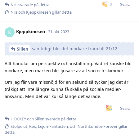
Svara
2
Nils
svarade på detta.
Nils
och
Kjeppkinesen
gillar detta
Kjeppkinesen
K
31 okt 2023
samtidigt blir det mörkare fram till 21/12…
Sillen
Allt handlar om perspektiv och inställning. Vädret kanske blir
mörkare, men marken blir ljusare av all snö och skimmer.
Om jag får vara missnöjd för en sekund så tycker jag det är
tråkigt att inte längre kunna få skälla på sociala medier-
ansvarig. Men det var kul så länge det varade.
Svara
HOCKEY
och
Sillen
svarade på detta.
Stolpe ut
,
Rex
,
Lejon-Fantasten
, och
NorthLondonForever
gillar
detta