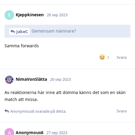
Kjeppkinesen
K
26 sep 2023
Gemensam nämnare?
JakeC
Samma forwards
Svara
3
NimaVonSlätta
26 sep 2023
Av reaktionerna här inne att dömma känns det som en skön
match att missa.
Svara
Anonymous6
svarade på detta.
Anonymous6
A
27 sep 2023