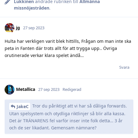
Lukkinen
ändrade rubriken till
Allmänna
missnöjestråden
.
jg
27 sep 2023
Hulta har verkligen varit blek hittills, Frågan om man inte ska
peta in Fanten där trots allt för att trygga upp.. Övriga
orutinerade verkar klara spelet ändå…
Svara
Metallica
27 sep 2023
Redigerad
Tror du påriktigt att vi har så dåliga forwards.
JakeC
Utan spelsystem och otydliga riktlinjer så blir alla kassa.
Det är TRÄNARENS fel varför inser inte folk detta… 3 år
och de ser likadant. Gemensam nämnare?