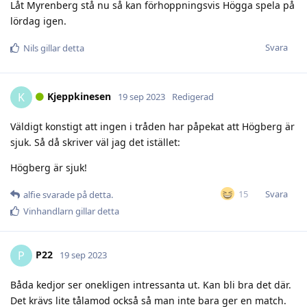
Låt Myrenberg stå nu så kan förhoppningsvis Högga spela på
lördag igen.
Svara
Nils
gillar detta
Kjeppkinesen
K
19 sep 2023
Redigerad
Väldigt konstigt att ingen i tråden har påpekat att Högberg är
sjuk. Så då skriver väl jag det istället:
Högberg är sjuk!
Svara
15
alfie
svarade på detta.
Vinhandlarn
gillar detta
P22
P
19 sep 2023
Båda kedjor ser onekligen intressanta ut. Kan bli bra det där.
Det krävs lite tålamod också så man inte bara ger en match.