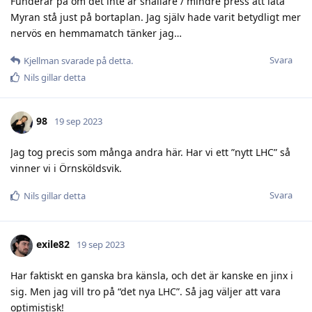
Funderar på om det inte är snällare / mindre press att låta
Myran stå just på bortaplan. Jag själv hade varit betydligt mer
nervös en hemmamatch tänker jag…
Svara
Kjellman
svarade på detta.
Nils
gillar detta
98
19 sep 2023
Jag tog precis som många andra här. Har vi ett ”nytt LHC” så
vinner vi i Örnsköldsvik.
Svara
Nils
gillar detta
exile82
19 sep 2023
Har faktiskt en ganska bra känsla, och det är kanske en jinx i
sig. Men jag vill tro på “det nya LHC”. Så jag väljer att vara
optimistisk!