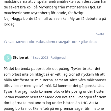
motståndarna att vi spelar andramålvakten och dessutom har
de säkert bra koll på Myrenberg från matchserien i fjol. En
matchserie som Myrenberg förlorade, för övrigt.
Nej, Högga borde få en till och sen kan Myran få debutera på
lördag.
Svara
Gud
,
MrNebbiolo
,
MakeClubenGreatAgain
, och
7
gillar detta
Stolpe ut
S
18 sep 2023
Redigerad
På det berömda pappret blir det poäng. Tyvärr brukar det
som oftast inte bli riktigt så enkelt. Jag tror att nyckeln bli att
hålla tätt första 10 minuterna, samt att sätta våra målchanser
tills vi leder med typ två mål. Då kommer det gå ganska lätt.
Tyvärr tror jag modo kommer plocka lite poäng under hösten.
Sedan kommer raset för Modo och kvalspel. Poängen får dom
dock gärna ta mot andra lag under hösten än LHC. Att ta
poäng borta mot Skellefteå på en premiär säger åtminstone