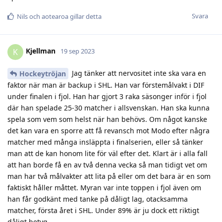
Svara
Nils
och
aotearoa
gillar detta
Kjellman
K
19 sep 2023
Jag tänker att nervositet inte ska vara en
Hockeytröjan
faktor när man är backup i SHL. Han var förstemålvakt i DIF
under finalen i fjol. Han har gjort 3 raka säsonger inför i fjol
där han spelade 25-30 matcher i allsvenskan. Han ska kunna
spela som vem som helst när han behövs. Om något kanske
det kan vara en sporre att få revansch mot Modo efter några
matcher med många insläppta i finalserien, eller så tänker
man att de kan honom lite för väl efter det. Klart är i alla fall
att han borde få en av två denna vecka så man tidigt vet om
man har två målvakter att lita på eller om det bara är en som
faktiskt håller måttet. Myran var inte toppen i fjol även om
han får godkänt med tanke på dåligt lag, otacksamma
matcher, första året i SHL. Under 89% är ju dock ett riktigt