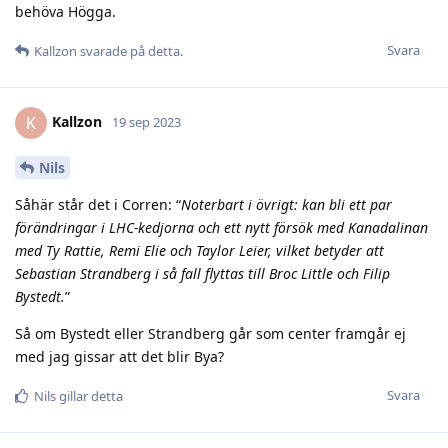
behöva Högga.
Svara
Kallzon
svarade på detta.
Kallzon
K
19 sep 2023
Nils
Såhär står det i Corren: “
Noterbart i övrigt: kan bli ett par
förändringar i LHC-kedjorna och ett nytt försök med Kanadalinan
med Ty Rattie, Remi Elie och Taylor Leier, vilket betyder att
Sebastian Strandberg i så fall flyttas till Broc Little och Filip
Bystedt.
”
Så om Bystedt eller Strandberg går som center framgår ej
med jag gissar att det blir Bya?
Svara
Nils
gillar detta