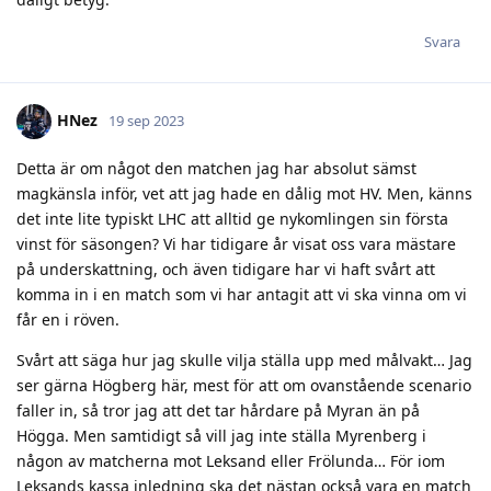
dåligt betyg.
Svara
HNez
19 sep 2023
Detta är om något den matchen jag har absolut sämst
magkänsla inför, vet att jag hade en dålig mot HV. Men, känns
det inte lite typiskt LHC att alltid ge nykomlingen sin första
vinst för säsongen? Vi har tidigare år visat oss vara mästare
på underskattning, och även tidigare har vi haft svårt att
komma in i en match som vi har antagit att vi ska vinna om vi
får en i röven.
Svårt att säga hur jag skulle vilja ställa upp med målvakt… Jag
ser gärna Högberg här, mest för att om ovanstående scenario
faller in, så tror jag att det tar hårdare på Myran än på
Högga. Men samtidigt så vill jag inte ställa Myrenberg i
någon av matcherna mot Leksand eller Frölunda… För iom
Leksands kassa inledning ska det nästan också vara en match