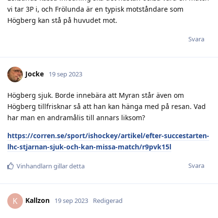
vi tar 3P i, och Frölunda är en typisk motståndare som
Högberg kan stå på huvudet mot.
Svara
Jocke
19 sep 2023
Högberg sjuk. Borde innebära att Myran står även om
Högberg tillfrisknar så att han kan hänga med på resan. Vad
har man en andramålis till annars liksom?
https://corren.se/sport/ishockey/artikel/efter-succestarten-
lhc-stjarnan-sjuk-och-kan-missa-match/r9pvk15l
Svara
Vinhandlarn
gillar detta
Kallzon
K
19 sep 2023
Redigerad