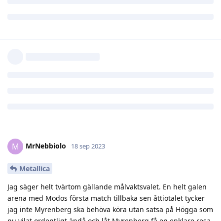
Metallica
18 sep 2023
Det finns nog goda möjligheter till poäng här. Men det gäller
att man kommer dit med rätt inställning också.
Här ser jag gärna Myrenberg göra sin första match. Spara
Högberg till en urladdning på lördag.
Svara
MrNebbiolo
svarade på detta.
Nils
,
sopalb
, och
aotearoa
gillar detta
MrNebbiolo
M
18 sep 2023
Metallica
Jag säger helt tvärtom gällande målvaktsvalet. En helt galen
arena med Modos första match tillbaka sen åttiotalet tycker
jag inte Myrenberg ska behöva köra utan satsa på Högga som
nu vilat ordentligt ändå och låt Myrenberg få en enklare resa