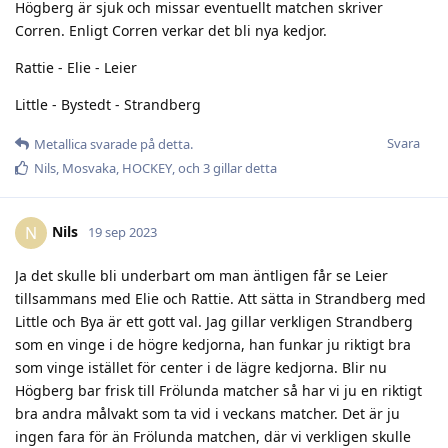
Högberg är sjuk och missar eventuellt matchen skriver
Corren. Enligt Corren verkar det bli nya kedjor.
Rattie - Elie - Leier
Little - Bystedt - Strandberg
Svara
Metallica
svarade på detta.
Nils
,
Mosvaka
,
HOCKEY
, och
3
gillar detta
Nils
N
19 sep 2023
Ja det skulle bli underbart om man äntligen får se Leier
tillsammans med Elie och Rattie. Att sätta in Strandberg med
Little och Bya är ett gott val. Jag gillar verkligen Strandberg
som en vinge i de högre kedjorna, han funkar ju riktigt bra
som vinge istället för center i de lägre kedjorna. Blir nu
Högberg bar frisk till Frölunda matcher så har vi ju en riktigt
bra andra målvakt som ta vid i veckans matcher. Det är ju
ingen fara för än Frölunda matchen, där vi verkligen skulle