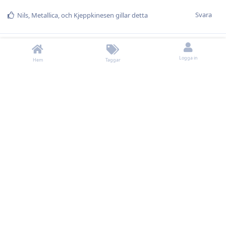
Svara
Nils
,
Metallica
, och
Kjeppkinesen
gillar detta
Kjeppkinesen
K
19 sep 2023
Logga in
Hem
Taggar
Gött ändå att man inte rullar på med samma kedjor trots att
vi har vunnit allt och är näst bäst i Sverige. Det vittnar om god
självinsikt och att man hela tiden jobbar mot förbättring.
Svara
damphunden
,
Nils
,
HOCKEY
, och
5
gillar detta
alfie
19 sep 2023
Har jag missat nåt? Är Högberg sjuk?
Kjeppkinesen
Svara
Kjeppkinesen
svarade på detta.
Vinhandlarn
gillar detta