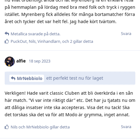
på hemmaplan på lördag med bra med folk och tryck i ryggen
istället. Myrenberg fick alldeles för många bortamatcher förra
året och tycker det var helt fel. Jag hade kört tvärtom.
Svara
Metallica
svarade på detta.
PuckOut
,
Nils
,
Vinhandlarn
, och
2
gillar detta
alfie
18 sep 2023
ett perfekt test nu för laget
MrNebbiolo
Verkligen! Hade varit classic Cluben att bli överkörda i en sån
här match. ”Vi var inte riktigt där” etc. Det har ju tjatats nu om
att dåliga insatser inte ska accepteras. Visa det nu tack! Ska
det torskas ska det va för att Modo är grymma, inget annat.
Svara
Nils
och
MrNebbiolo
gillar detta