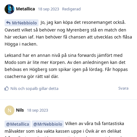
Metallica
18 sep 2023
Redigerad
Jo, jag kan köpa det resonemanget också.
MrNebbiolo
Oavsett vilket så behöver nog Myrenberg stå en match den
här veckan iaf. Han behöver få chansen att utvecklas och flåsa
Högga i nacken.
Leksand har en annan nivå på sina forwards jämfört med
Modo som är lite mer Korpen. Av den anledningen kan det
behövas en Högberg som spikar igen på lördag. Får hoppas
coacherna gör rätt val där.
Svara
Nils
och
sopalb
gillar detta
Nils
N
18 sep 2023
Vilken av våra två fantastiska
@Metallica
@MrNebbiolo
målvakter som ska vakta kassen uppe i Övik är en delikat