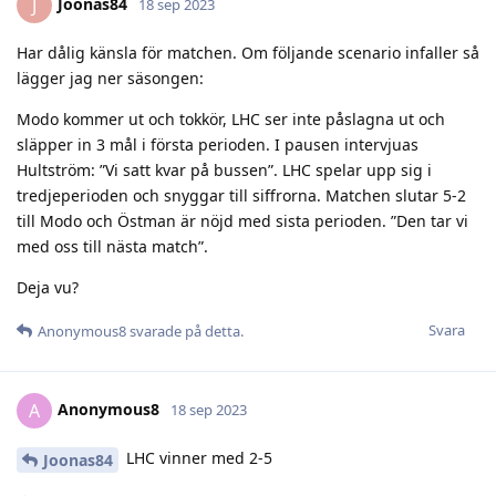
Joonas84
J
18 sep 2023
Har dålig känsla för matchen. Om följande scenario infaller så
lägger jag ner säsongen:
Modo kommer ut och tokkör, LHC ser inte påslagna ut och
släpper in 3 mål i första perioden. I pausen intervjuas
Hultström: ”Vi satt kvar på bussen”. LHC spelar upp sig i
tredjeperioden och snyggar till siffrorna. Matchen slutar 5-2
till Modo och Östman är nöjd med sista perioden. ”Den tar vi
med oss till nästa match”.
Deja vu?
Svara
Anonymous8
svarade på detta.
Anonymous8
A
18 sep 2023
LHC vinner med 2-5
Joonas84