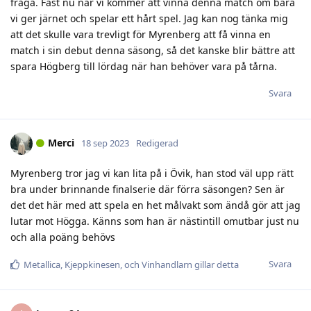
fråga. Fast nu när vi kommer att vinna denna match om bara
vi ger järnet och spelar ett hårt spel. Jag kan nog tänka mig
att det skulle vara trevligt för Myrenberg att få vinna en
match i sin debut denna säsong, så det kanske blir bättre att
spara Högberg till lördag när han behöver vara på tårna.
Svara
Merci
18 sep 2023
Redigerad
Myrenberg tror jag vi kan lita på i Övik, han stod väl upp rätt
bra under brinnande finalserie där förra säsongen? Sen är
det det här med att spela en het målvakt som ändå gör att jag
lutar mot Högga. Känns som han är nästintill omutbar just nu
och alla poäng behövs
Svara
Metallica
,
Kjeppkinesen
, och
Vinhandlarn
gillar detta