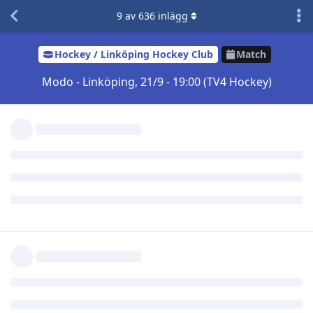
Svara
Slottsvakten
svarade på detta.
9
av
636
inlägg
RoB30
och
aotearoa
gillar detta
Slottsvakten
18 sep 2023
Kallzon
Haha ja, vi och Malmö drog verkligen nitlotten i att få stå som
bortalag för två hemmapremiärande lag samma säsong.
Hade hellre glidit under radarn men vafan. Dra nytta av deras
nerver istället!
Svara
Nils
N
18 sep 2023
Jag tror nog att vi har en stor chans att ta hem alla tre
poängen till Linköping. Även om MODO är supertaggade så