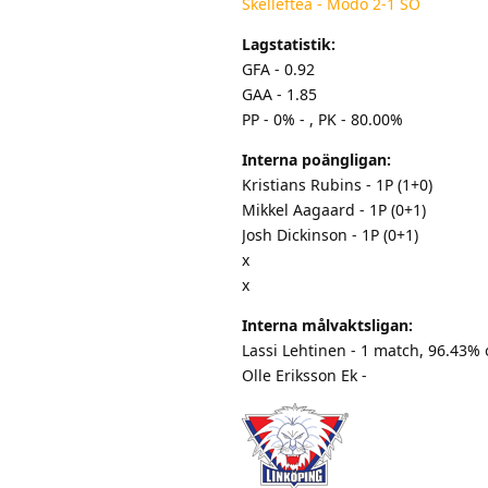
Skellefteå - Modo 2-1 SO
Lagstatistik:
GFA - 0.92
GAA - 1.85
PP - 0% - , PK - 80.00%
Interna poängligan:
Kristians Rubins - 1P (1+0)
Mikkel Aagaard - 1P (0+1)
Josh Dickinson - 1P (0+1)
x
x
Interna målvaktsligan:
Lassi Lehtinen - 1 match, 96.43%
Olle Eriksson Ek -