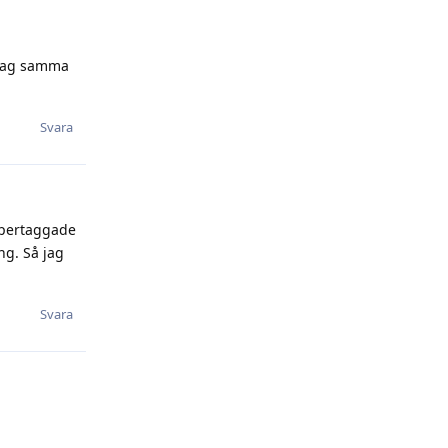
 lag samma
Svara
supertaggade
ng. Så jag
Svara