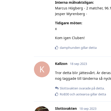
Interna målvaktsligan:
Marcus Högberg - 2 matcher, 96.
Jesper Myrenberg -
Tidigare möten:
x
Kom igen Cluben!
damphunden
gillar detta
Kallzon
18 sep 2023
K
Tror detta blir jättesvårt. Är de
nog taggade till tänderna så nycke
Slottsvakten
svarade på detta.
RoB30
och
aotearoa
gillar detta
Slottsvakten
18 sep 2023