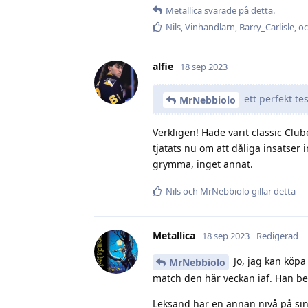
Metallica
svarade på detta.
Nils
,
Vinhandlarn
,
Barry_Carlisle
, o
alfie
18 sep 2023
ett perfekt tes
MrNebbiolo
Verkligen! Hade varit classic Clube
tjatats nu om att dåliga insatser 
grymma, inget annat.
Nils
och
MrNebbiolo
gillar detta
Metallica
18 sep 2023
Redigerad
Jo, jag kan köpa
MrNebbiolo
match den här veckan iaf. Han be
Leksand har en annan nivå på si