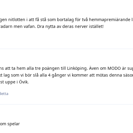
igen nitlotten i att få stå som bortalag för två hemmapremiärande
radarn men vafan. Dra nytta av deras nerver istället!
hans att ta hem alla tre poängen till Linköping. Även om MODO är 
skt lag som vi bör slå alla 4 gånger vi kommer att mötas denna säso
nst uppe i Övik.
 detta
som spelar