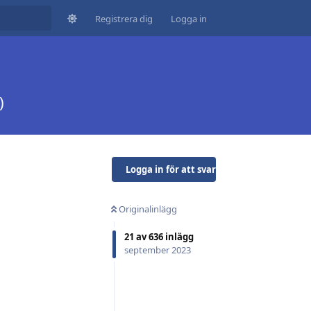
Registrera dig
Logga in
)
Logga in för att svara
Originalinlägg
21
av
636
inlägg
september 2023