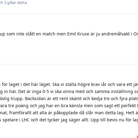
och
3
gillar detta
ckup som inte stått en match men Emil Kruse är ju andremålvakt i
för laget i det här läget. Ska vi ställa högre krav iår och vara ett j
 in här. Det är inga 0-5 vi ska vinna med och samma inställning s
lig trupp. Backsidan är ett rent skämt och kedja tre och fyra plat
ara tre poäng och jag har en bra känsla men som sagt ett perfekt t
nat, framförallt att alla är påkopplade då slår man detta lag. Helt är
spelare i LHC och det tycker jag säger allt. Upp till bevis nu för lag