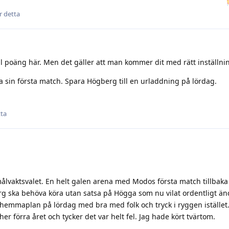
r detta
ll poäng här. Men det gäller att man kommer dit med rätt inställni
 sin första match. Spara Högberg till en urladdning på lördag.
tta
målvaktsvalet. En helt galen arena med Modos första match tillbaka
erg ska behöva köra utan satsa på Högga som nu vilat ordentligt än
hemmaplan på lördag med bra med folk och tryck i ryggen iställe
er förra året och tycker det var helt fel. Jag hade kört tvärtom.