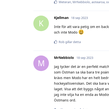
Weteran
,
MrNebbiolo
,
aotearoa
, 
Kjellman
18 sep 2023
K
Inte för att vara petig om en ba
och inte Modo
Rob
gillar detta
MrNebbiolo
18 sep 2023
M
Jag tycker det är en perfekt match 
som Östman sa ska bara tre poäng
krävs men Modo har en helt bedröv
hockeyallsvenskan. Det ska bara v
laget. Visa att det byggs något an
jag inte vilja ha en enda av Modos 
Östmans ord.