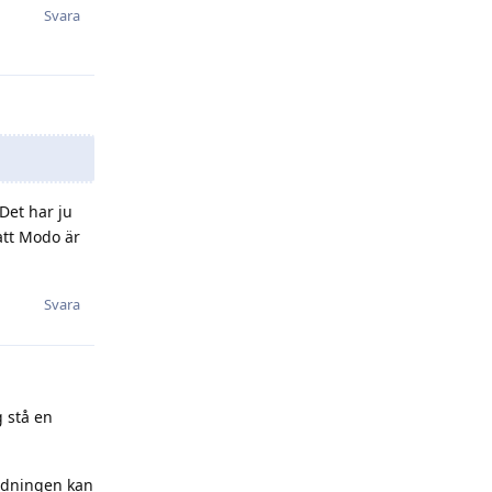
Svara
 Det har ju
 att Modo är
Svara
 stå en
edningen kan