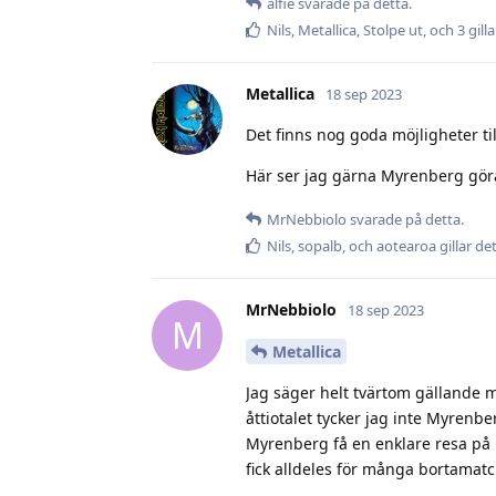
alfie
svarade på detta.
Nils
,
Metallica
,
Stolpe ut
, och
3
gilla
Metallica
18 sep 2023
Det finns nog goda möjligheter ti
Här ser jag gärna Myrenberg göra
MrNebbiolo
svarade på detta.
Nils
,
sopalb
, och
aotearoa
gillar de
MrNebbiolo
18 sep 2023
M
Metallica
Jag säger helt tvärtom gällande 
åttiotalet tycker jag inte Myrenb
Myrenberg få en enklare resa på 
fick alldeles för många bortamatch