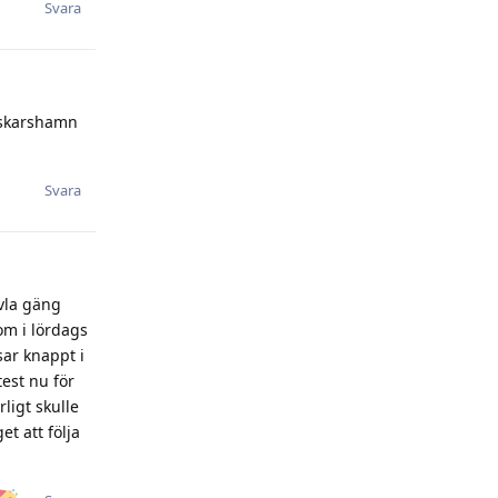
Svara
 Oskarshamn
Svara
ävla gäng
om i lördags
sar knappt i
est nu för
ligt skulle
et att följa