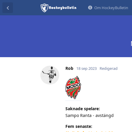
Om HockeyBulletin
Rob
18 sep 2023
Redigerad
Saknade spelare:
Sampo Ranta - avstängd
Fem senaste: