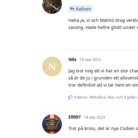
Kallzon
Haha ja, vi och Malmö drog verkl
säsong. Hade hellre glidit under 
Nils
18 sep 2023
N
Jag tror nog att vi har en stor c
så är de ju i grunden ett allsven
tror definitivt att vi tar hem en vi
Kallzon
,
Metallica
,
Rex
, och
4
gillar
Ell097
18 sep 2023
Tror på kross, det är nya Cluben 