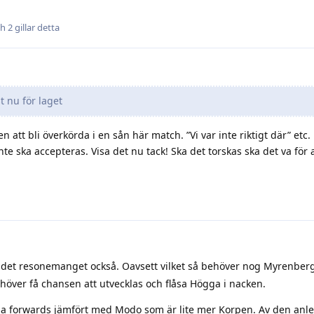
ch
2
gillar detta
t nu för laget
n att bli överkörda i en sån här match. ”Vi var inte riktigt där” etc.
inte ska accepteras. Visa det nu tack! Ska det torskas ska det va för
 det resonemanget också. Oavsett vilket så behöver nog Myrenberg
höver få chansen att utvecklas och flåsa Högga i nacken.
na forwards jämfört med Modo som är lite mer Korpen. Av den anl