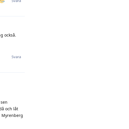
Svara
ng också.
Svara
 sen
då och låt
t. Myrenberg