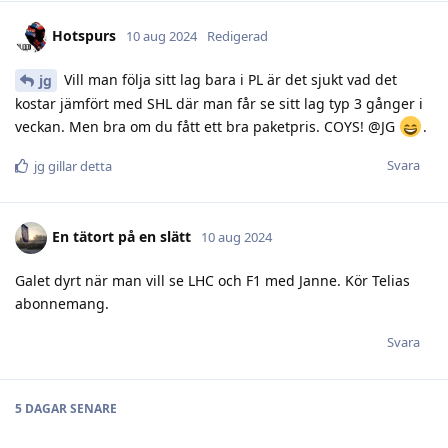
Hotspurs
10 aug 2024
Redigerad
Vill man följa sitt lag bara i PL är det sjukt vad det
jg
kostar jämfört med SHL där man får se sitt lag typ 3 gånger i
veckan. Men bra om du fått ett bra paketpris. COYS! @JG
.
Svara
jg
gillar detta
En tätort på en slätt
10 aug 2024
Galet dyrt när man vill se LHC och F1 med Janne. Kör Telias
abonnemang.
Svara
5 DAGAR
SENARE