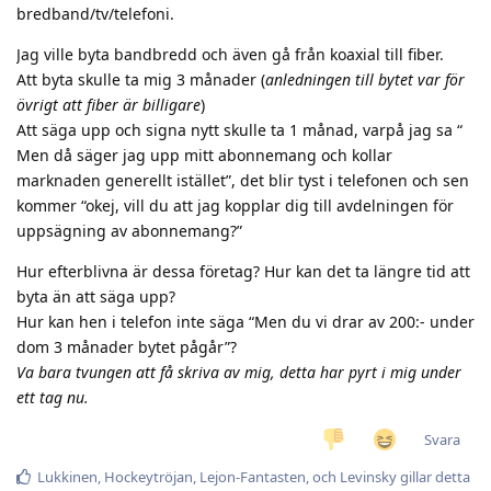
bredband/tv/telefoni.
Jag ville byta bandbredd och även gå från koaxial till fiber.
Att byta skulle ta mig 3 månader (
anledningen till bytet var för
övrigt att fiber är billigare
)
Att säga upp och signa nytt skulle ta 1 månad, varpå jag sa “
Men då säger jag upp mitt abonnemang och kollar
marknaden generellt istället”, det blir tyst i telefonen och sen
kommer “okej, vill du att jag kopplar dig till avdelningen för
uppsägning av abonnemang?”
Hur efterblivna är dessa företag? Hur kan det ta längre tid att
byta än att säga upp?
Hur kan hen i telefon inte säga “Men du vi drar av 200:- under
dom 3 månader bytet pågår”?
Va bara tvungen att få skriva av mig, detta har pyrt i mig under
ett tag nu.
Svara
Lukkinen
,
Hockeytröjan
,
Lejon-Fantasten
, och
Levinsky
gillar detta