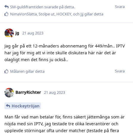
Svara
SM-guldiframtiden
svarade på detta.
NimaVonSlätta
,
Stolpe ut
,
HOCKEY
, och
Jjj
gillar detta
jg
21 aug 2023
Jag går på ett 12-månaders abonnemang för 449/mån.. IPTV
har jag för mig att vi inte skulle diskutera här när det är
olagligt men det finns ju också..
Svara
Målaren
gillar detta
BarryRichter
21 aug 2023
Hockeytröjan
Man får vad man betalar för, finns säkert jättemånga som är
nöjda med sin IPTV, jag testade tre olika leverantörer och
upplevde störningar ofta under matcher (testade på flera