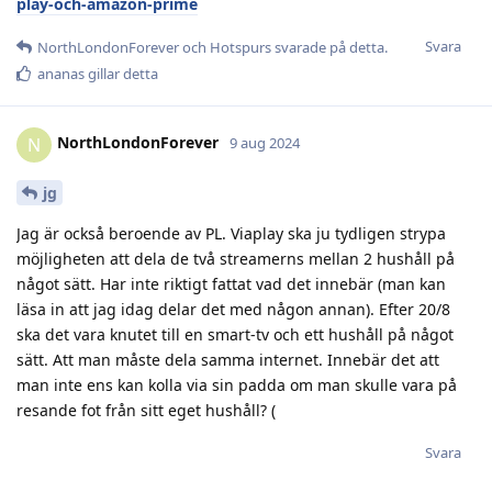
play-och-amazon-prime
Svara
NorthLondonForever
och
Hotspurs
svarade på detta.
ananas
gillar detta
NorthLondonForever
N
9 aug 2024
jg
Jag är också beroende av PL. Viaplay ska ju tydligen strypa
möjligheten att dela de två streamerns mellan 2 hushåll på
något sätt. Har inte riktigt fattat vad det innebär (man kan
läsa in att jag idag delar det med någon annan). Efter 20/8
ska det vara knutet till en smart-tv och ett hushåll på något
sätt. Att man måste dela samma internet. Innebär det att
man inte ens kan kolla via sin padda om man skulle vara på
resande fot från sitt eget hushåll? (
Svara