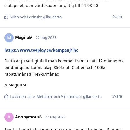
slutspelet, den värdekoden är giltig till 24-03-20
Svara
Sillen
och
Levinsky
gillar detta
MagnuM
M
22 aug 2023
https://www.tv4play.se/kampanj/lhc
Detta är ju vettigt ifall man kommer fram till att 12 månaders
bindningstid känns okej. 350kr till Cluben och 100kr
rabatt/månad. 449kr/månad.
// MagnuM
Svara
Lukkinen
,
alfie
,
Metallica
, och
Vinhandlarn
gillar detta
Anonymous6
A
22 aug 2023
Synd att inte tv-leverantörerna kör samma kampanj. Slipper