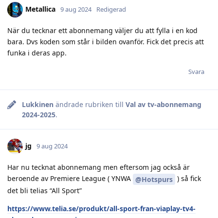
Metallica
9 aug 2024
Redigerad
När du tecknar ett abonnemang väljer du att fylla i en kod
bara. Dvs koden som står i bilden ovanför. Fick det precis att
funka i deras app.
Svara
Lukkinen
ändrade rubriken till
Val av tv-abonnemang
2024-2025
.
jg
9 aug 2024
Har nu tecknat abonnemang men eftersom jag också är
beroende av Premiere League ( YNWA
) så fick
@Hotspurs
det bli telias “All Sport”
https://www.telia.se/produkt/all-sport-fran-viaplay-tv4-