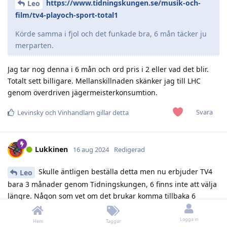
https://www.tidningskungen.se/musik-och-
Leo
film/tv4-playoch-sport-total1
Körde samma i fjol och det funkade bra, 6 mån täcker ju
merparten.
Jag tar nog denna i 6 mån och ord pris i 2 eller vad det blir.
Totalt sett billigare. Mellanskillnaden skänker jag till LHC
genom överdriven jägermeisterkonsumtion.
Svara
Levinsky
och
Vinhandlarn
gillar detta
Lukkinen
16 aug 2024
Redigerad
Skulle äntligen beställa detta men nu erbjuder TV4
Leo
bara 3 månader genom Tidningskungen, 6 finns inte att välja
längre. Någon som vet om det brukar komma tillbaka 6
månader lite senare igen? Tänker att tecknar jag 3 månader
nu och 6 månader efter det så har jag täckt in allt av intresse.
Logga in
Hem
Taggar