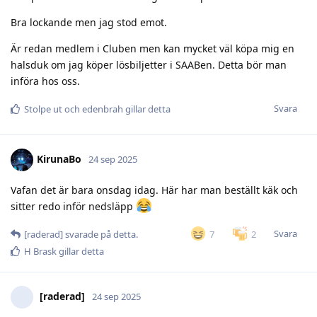
Bra lockande men jag stod emot.
Är redan medlem i Cluben men kan mycket väl köpa mig en
halsduk om jag köper lösbiljetter i SAABen. Detta bör man
införa hos oss.
Svara
Stolpe ut
och
edenbrah
gillar detta
KirunaBo
24 sep 2025
Vafan det är bara onsdag idag. Här har man beställt käk och
sitter redo inför nedsläpp
Svara
7
2
[raderad]
svarade på detta.
H Brask
gillar detta
[raderad]
24 sep 2025