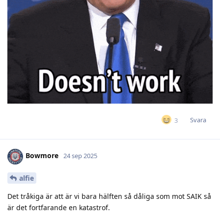
Svara
3
Bowmore
24 sep 2025
alfie
Det tråkiga är att är vi bara hälften så dåliga som mot SAIK så
är det fortfarande en katastrof.