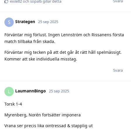
Svara
exile82
och
sopalb
gillar detta
Strategen
S
25 sep 2025
Förväntar mig förlust. Ingen Lennström och Rissanens första
match tillbaka från skada.
Förväntar mig tecken på att det går åt rätt håll spelmässigt.
Kommer att ske individuella misstag.
Svara
LaumannBingo
L
25 sep 2025
Torsk 1-4
Myrenberg, Norén fortsätter imponera
Vrana ser precis lika ointressad & stapplig ut