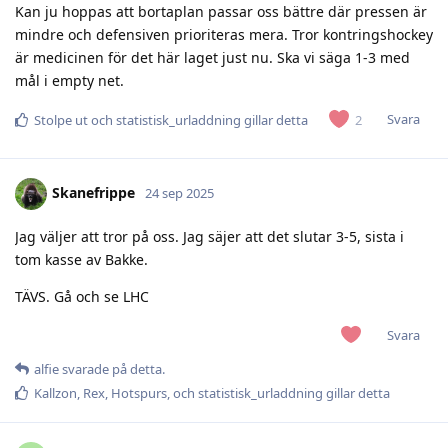
Kan ju hoppas att bortaplan passar oss bättre där pressen är
mindre och defensiven prioriteras mera. Tror kontringshockey
är medicinen för det här laget just nu. Ska vi säga 1-3 med
mål i empty net.
Svara
2
Stolpe ut
och
statistisk_urladdning
gillar detta
Skanefrippe
24 sep 2025
Jag väljer att tror på oss. Jag säjer att det slutar 3-5, sista i
tom kasse av Bakke.
TÄVS. Gå och se LHC
Svara
alfie
svarade på detta.
Kallzon
,
Rex
,
Hotspurs
, och
statistisk_urladdning
gillar detta