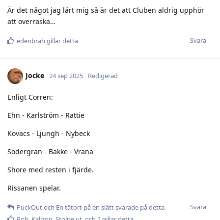
Är det något jag lärt mig så är det att Cluben aldrig upphör
att överraska…
Svara
edenbrah
gillar detta
Jocke
24 sep 2025
Redigerad
Enligt Corren:
Ehn - Karlström - Rattie
Kovacs - Ljungh - Nybeck
Södergran - Bakke - Vrana
Shore med resten i fjärde.
Rissanen spelar.
Svara
PuckOut
och
En tätort på en slätt
svarade på detta.
Rob
,
Kallzon
,
Stolpe ut
, och
2
gillar detta