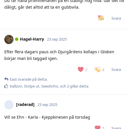
Du får hålla promillehalten på en stadigt hög nivå. Går det för
dåligt, går det alltid att ta en gubbvila.
Svara
Hagel-Harry
23 sep 2025
Efter flera dagars paus och Djurgårdens kollaps i Globen
börjar man bli taggad igen.
Svara
2
6
East
svarade på detta.
Kallzon
,
Stolpe ut
,
Swedinho
, och
2
gillar detta
[raderad]
23 sep 2025
Vill se Ehn - Karla - Kjeppkinesen på torsdag
Svara
5