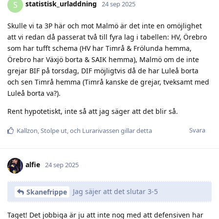
statistisk_urladdning
S
24 sep 2025
Skulle vi ta 3P här och mot Malmö är det inte en omöjlighet
att vi redan då passerat två till fyra lag i tabellen: HV, Örebro
som har tufft schema (HV har Timrå & Frölunda hemma,
Örebro har Växjö borta & SAIK hemma), Malmö om de inte
grejar BIF på torsdag, DIF möjligtvis då de har Luleå borta
och sen Timrå hemma (Timrå kanske de grejar, tveksamt med
Luleå borta va?).
Rent hypotetiskt, inte så att jag säger att det blir så.
Svara
Kallzon
,
Stolpe ut
, och
Lurarivassen
gillar detta
alfie
24 sep 2025
Jag säjer att det slutar 3-5
Skanefrippe
Taget! Det jobbiga är ju att inte nog med att defensiven har