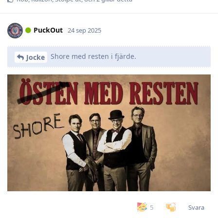
PuckOut
24 sep 2025
Shore med resten i fjärde.
Jocke
Svara
5