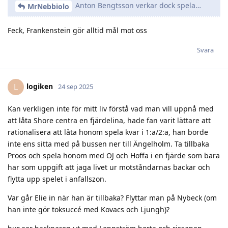
Anton Bengtsson verkar dock spela…
MrNebbiolo
Feck, Frankenstein gör alltid mål mot oss
Svara
logiken
L
24 sep 2025
Kan verkligen inte för mitt liv förstå vad man vill uppnå med
att låta Shore centra en fjärdelina, hade fan varit lättare att
rationalisera att låta honom spela kvar i 1:a/2:a, han borde
inte ens sitta med på bussen ner till Ängelholm. Ta tillbaka
Proos och spela honom med OJ och Hoffa i en fjärde som bara
har som uppgift att jaga livet ur motståndarnas backar och
flytta upp spelet i anfallszon.
Var går Elie in när han är tillbaka? Flyttar man på Nybeck (om
han inte gör toksuccé med Kovacs och Ljungh)?