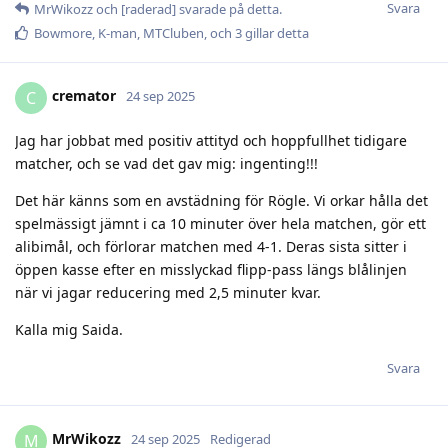
Svara
MrWikozz
och
[raderad]
svarade på detta.
Bowmore
,
K-man
,
MTCluben
, och
3
gillar detta
cremator
C
24 sep 2025
Jag har jobbat med positiv attityd och hoppfullhet tidigare
matcher, och se vad det gav mig: ingenting!!!
Det här känns som en avstädning för Rögle. Vi orkar hålla det
spelmässigt jämnt i ca 10 minuter över hela matchen, gör ett
alibimål, och förlorar matchen med 4-1. Deras sista sitter i
öppen kasse efter en misslyckad flipp-pass längs blålinjen
när vi jagar reducering med 2,5 minuter kvar.
Kalla mig Saida.
Svara
MrWikozz
M
24 sep 2025
Redigerad