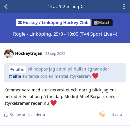
44
av
518
inlägg
Hockey / Linköping Hockey Club
Match
Rögle - Linköping, 25/9 - 19:00 (TV4 Sport Live 4)
Hockeytröjan
23 sep 2025
så hoppas jag att ni på bullen ägnar eder
alfie
@alfie
en tanke och en mental styrkekram
Kommer vara med stor nervositet och darrig blick jag ens
beträder tv-soffan på torsdag. Modigt Alfie! Börjar skänka
styrkekramar redan nu
Svara
Stolpe ut
gillar detta