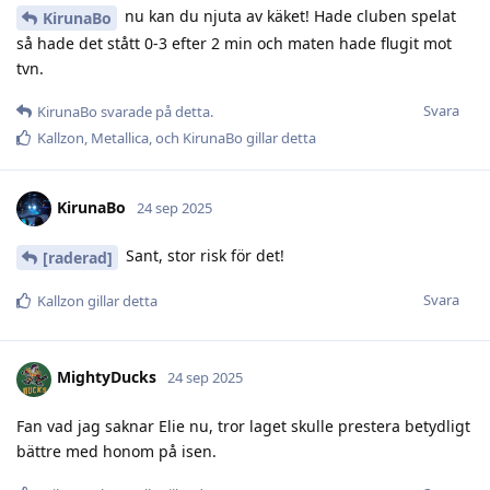
nu kan du njuta av käket! Hade cluben spelat
KirunaBo
så hade det stått 0-3 efter 2 min och maten hade flugit mot
tvn.
Svara
KirunaBo
svarade på detta.
Kallzon
,
Metallica
, och
KirunaBo
gillar detta
KirunaBo
24 sep 2025
Sant, stor risk för det!
[raderad]
Svara
Kallzon
gillar detta
MightyDucks
24 sep 2025
Fan vad jag saknar Elie nu, tror laget skulle prestera betydligt
bättre med honom på isen.