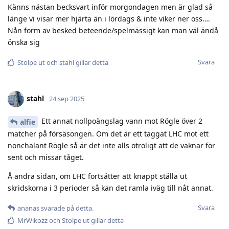
Känns nästan becksvart inför morgondagen men är glad så
länge vi visar mer hjärta än i lördags & inte viker ner oss….
Nån form av besked beteende/spelmässigt kan man väl ändå
önska sig
Svara
Stolpe ut
och
stahl
gillar detta
stahl
24 sep 2025
Ett annat nollpoängslag vann mot Rögle över 2
alfie
matcher på försäsongen. Om det är ett taggat LHC mot ett
nonchalant Rögle så är det inte alls otroligt att de vaknar för
sent och missar tåget.
Å andra sidan, om LHC fortsätter att knappt ställa ut
skridskorna i 3 perioder så kan det ramla iväg till nåt annat.
Svara
ananas
svarade på detta.
MrWikozz
och
Stolpe ut
gillar detta