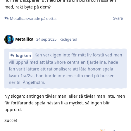
hur ser backparen ut med Lennström borta och rissanen
med, rakt byte på dem?
Svara
Metallica
svarade på detta.
Metallica
24 sep 2025
Redigerad
Kan verkligen inte för mitt liv förstå vad man
logiken
vill uppnå med att låta Shore centra en fjärdelina, hade
fan varit lättare att rationalisera att låta honom spela
kvar i 1:a/2:a, han borde inte ens sitta med på bussen
ner till Ängelholm.
Ny slogan: antingen tävlar man, eller så tävlar man inte, men
får fortfarande spela nästan lika mycket, så ingen blir
upprörd.
Succé!