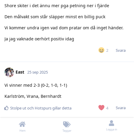
Shore skiter i det ännu mer pga petning ner i fjärde
Den målvakt som står släpper minst en billig puck
Vi kommer undra igen vad dom pratar om då inget händer.
Ja jag vaknade oerhört positiv idag
Svara
2
East
25 sep 2025
Vi vinner med 2-3 (0-2, 1-0, 1-1)
Karlström, Vrana, Bernhardt
Svara
4
Stolpe ut
och
Hotspurs
gillar detta
JofaTitan
25 sep 2025
Redigerad
Logga in
Hem
Taggar