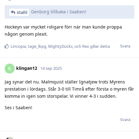
Genborg tillbaka i Saaben!
stahl
Hockeyn var mycket roligare förr när man kunde proppa
någon genom plexit.
Svara
Lincopia
,
tage_lkpg
,
MightyDucks
, och
Rex
gillar detta
klingan12
K
14 sep 2025
Jag synar det nu. Malmquist ställer Ignatjew trots Myrens
prestation i lördags. Står 3-0 till Timrå efter första o myren får
komma in igen som storspelar. Vi vinner 4-3 i sudden.
Ses i Saaben!
Svara