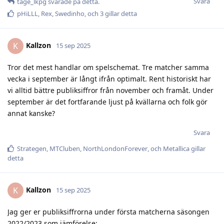
Svara
tage_lkpg
svarade på detta.
pHiLLL
,
Rex
,
Swedinho
, och
3
gillar detta
Kallzon
K
15 sep 2025
Tror det mest handlar om spelschemat. Tre matcher samma
vecka i september är långt ifrån optimalt. Rent historiskt har
vi alltid bättre publiksiffror från november och framåt. Under
september är det fortfarande ljust på kvällarna och folk gör
annat kanske?
Svara
Strategen
,
MTCluben
,
NorthLondonForever
, och
Metallica
gillar
detta
Kallzon
K
15 sep 2025
Jag ger er publiksiffrorna under första matcherna säsongen
2022/2023 som jämförelse: