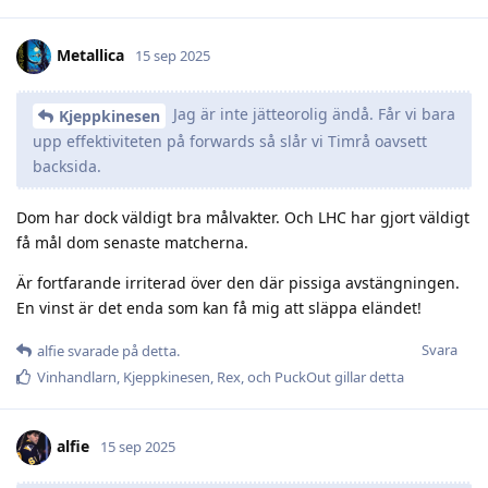
Metallica
15 sep 2025
Jag är inte jätteorolig ändå. Får vi bara
Kjeppkinesen
upp effektiviteten på forwards så slår vi Timrå oavsett
backsida.
Dom har dock väldigt bra målvakter. Och LHC har gjort väldigt
få mål dom senaste matcherna.
Är fortfarande irriterad över den där pissiga avstängningen.
En vinst är det enda som kan få mig att släppa eländet!
Svara
alfie
svarade på detta.
Vinhandlarn
,
Kjeppkinesen
,
Rex
, och
PuckOut
gillar detta
alfie
15 sep 2025