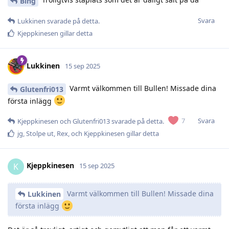
Bing
Svara
Lukkinen
svarade på detta.
Kjeppkinesen
gillar detta
Lukkinen
15 sep 2025
Varmt välkommen till Bullen! Missade dina
Glutenfri013
första inlägg
Svara
7
Kjeppkinesen
och
Glutenfri013
svarade på detta.
jg
,
Stolpe ut
,
Rex
, och
Kjeppkinesen
gillar detta
Kjeppkinesen
K
15 sep 2025
Varmt välkommen till Bullen! Missade dina
Lukkinen
första inlägg