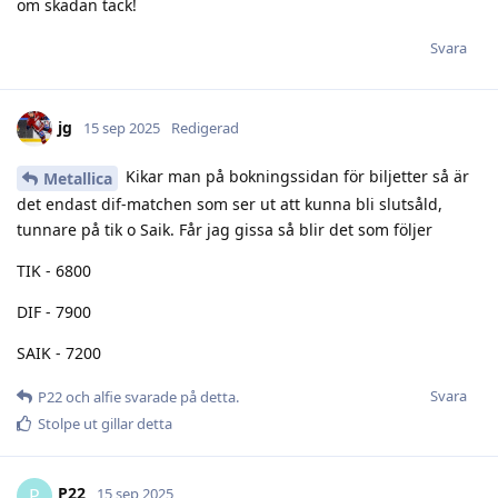
om skadan tack!
Svara
jg
15 sep 2025
Redigerad
Kikar man på bokningssidan för biljetter så är
Metallica
det endast dif-matchen som ser ut att kunna bli slutsåld,
tunnare på tik o Saik. Får jag gissa så blir det som följer
TIK - 6800
DIF - 7900
SAIK - 7200
Svara
P22
och
alfie
svarade på detta.
Stolpe ut
gillar detta
P22
P
15 sep 2025