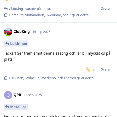
Svara
ClubKing
svarade på detta.
Hotspurs
,
Vinhandlarn
,
Swedinho
, och
2
gillar detta
ClubKing
15 sep 2025
Lukkinen
Tackar! Ser fram emot denna säsong och lär bli mycket ös på
plats.
Svara
2
Lukkinen
,
Stolpe ut
,
Swedinho
, och
Ecorren
gillar detta
QPR
Q
15 sep 2025
Metallica
Jag väljer in bort någon match utan jag kommer hem för att