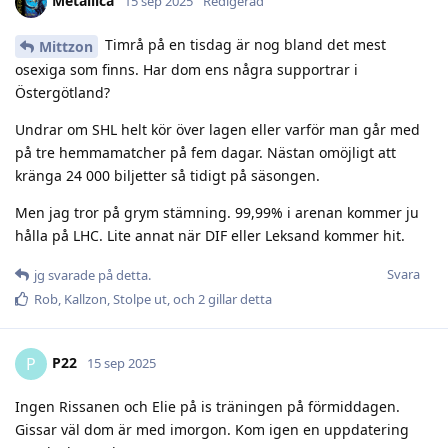
Metallica
15 sep 2025
Redigerad
Timrå på en tisdag är nog bland det mest
Mittzon
osexiga som finns. Har dom ens några supportrar i
Östergötland?
Undrar om SHL helt kör över lagen eller varför man går med
på tre hemmamatcher på fem dagar. Nästan omöjligt att
kränga 24 000 biljetter så tidigt på säsongen.
Men jag tror på grym stämning. 99,99% i arenan kommer ju
hålla på LHC. Lite annat när DIF eller Leksand kommer hit.
Svara
jg
svarade på detta.
Rob
,
Kallzon
,
Stolpe ut
, och
2
gillar detta
P22
P
15 sep 2025
Ingen Rissanen och Elie på is träningen på förmiddagen.
Gissar väl dom är med imorgon. Kom igen en uppdatering