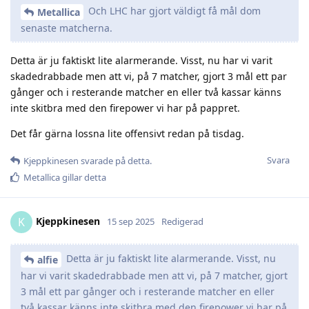
Och LHC har gjort väldigt få mål dom
Metallica
senaste matcherna.
Detta är ju faktiskt lite alarmerande. Visst, nu har vi varit
skadedrabbade men att vi, på 7 matcher, gjort 3 mål ett par
gånger och i resterande matcher en eller två kassar känns
inte skitbra med den firepower vi har på pappret.
Det får gärna lossna lite offensivt redan på tisdag.
Svara
Kjeppkinesen
svarade på detta.
Metallica
gillar detta
Kjeppkinesen
K
15 sep 2025
Redigerad
Detta är ju faktiskt lite alarmerande. Visst, nu
alfie
har vi varit skadedrabbade men att vi, på 7 matcher, gjort
3 mål ett par gånger och i resterande matcher en eller
två kassar känns inte skitbra med den firepower vi har på