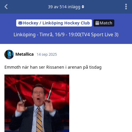
39
av
514
inlägg
Hockey / Linköping Hockey Club
Match
Linköping - Timrå, 16/9 - 19:00(TV4 Sport Live 3)
Metallica
14 sep 2025
Emmoth när han ser Rissanen i arenan på tisdag