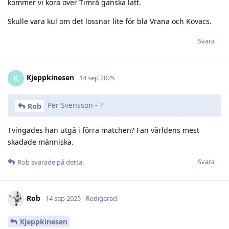
kommer vi köra över Timrå ganska lätt.
Skulle vara kul om det lossnar lite för bla Vrana och Kovacs.
Svara
Kjeppkinesen
K
14 sep 2025
Per Svensson - ?
Rob
Tvingades han utgå i förra matchen? Fan världens mest
skadade människa.
Svara
Rob
svarade på detta.
Rob
14 sep 2025
Redigerad
Kjeppkinesen