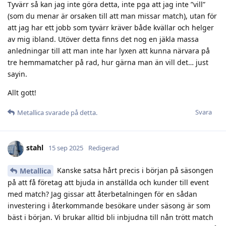
Tyvärr så kan jag inte göra detta, inte pga att jag inte ”vill”
(som du menar är orsaken till att man missar match), utan för
att jag har ett jobb som tyvärr kräver både kvällar och helger
av mig ibland. Utöver detta finns det nog en jäkla massa
anledningar till att man inte har lyxen att kunna närvara på
tre hemmamatcher på rad, hur gärna man än vill det… just
sayin.
Allt gott!
Svara
Metallica
svarade på detta.
stahl
15 sep 2025
Redigerad
Kanske satsa hårt precis i början på säsongen
Metallica
på att få företag att bjuda in anställda och kunder till event
med match? Jag gissar att återbetalningen för en sådan
investering i återkommande besökare under säsong är som
bäst i början. Vi brukar alltid bli inbjudna till nån trött match