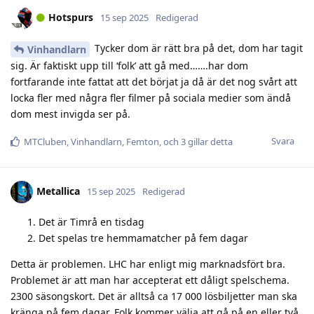
Hotspurs
15 sep 2025
Redigerad
Tycker dom är rätt bra på det, dom har tagit
Vinhandlarn
sig. Är faktiskt upp till ‘folk’ att gå med…….har dom
fortfarande inte fattat att det börjat ja då är det nog svårt att
locka fler med några fler filmer på sociala medier som ändå
dom mest invigda ser på.
Svara
MTCluben
,
Vinhandlarn
,
Femton
, och
3
gillar detta
Metallica
15 sep 2025
Redigerad
Det är Timrå en tisdag
Det spelas tre hemmamatcher på fem dagar
Detta är problemen. LHC har enligt mig marknadsfört bra.
Problemet är att man har accepterat ett dåligt spelschema.
2300 säsongskort. Det är alltså ca 17 000 lösbiljetter man ska
kränga på fem dagar. Folk kommer välja att gå på en eller två