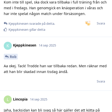
Kom inte till spel, ska dock vara tillbaka i full träning från och
med i fredags. Han genomgick en knäoperation i våras och
har inte spelat någon match under försäsongen.
Svara
Kjeppkinesen
svarade på detta.
Kjeppkinesen
gillar detta
Kjeppkinesen
K
14 sep 2025
Rob
Aa okej. Tack! Trodde han var tillbaka redan. Men räknar med
att han blir skadad innan tisdag ändå.
Svara
Lincopia
L
14 sep 2025
Jaha, backsidan kan bli svag så här gäller det att kötta på