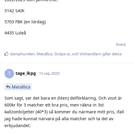
5142 SAIK
5703 FBK (en lördag)
4435 Luleå
Svara
damphunden
,
Metallica
,
Stolpe ut
, och
Vinhandlarn
gillar detta
tage_lkpg
T
15 sep 2025
Metallica
Som sagt, var det bara en (liten) delförklaring. Och visst är
600kr för 3 matcher ett bra pris, men räkna in 3st
kallzonbiljetter (40*3) så kommer du närmare mitt pris, ifall
jag hade kunnat närvara på alla matcher och ta del av
erbjudandet.