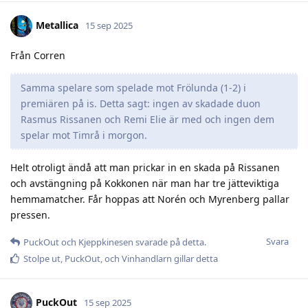
Metallica
15 sep 2025
Från Corren
Samma spelare som spelade mot Frölunda (1-2) i
premiären på is. Detta sagt: ingen av skadade duon
Rasmus Rissanen och Remi Elie är med och ingen dem
spelar mot Timrå i morgon.
Helt otroligt ändå att man prickar in en skada på Rissanen
och avstängning på Kokkonen när man har tre jätteviktiga
hemmamatcher. Får hoppas att Norén och Myrenberg pallar
pressen.
Svara
PuckOut
och
Kjeppkinesen
svarade på detta.
Stolpe ut
,
PuckOut
, och
Vinhandlarn
gillar detta
PuckOut
15 sep 2025