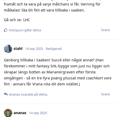
framåt och ta vara på varje målchans vi får. Varning för
målkalas! Ska bli fint att vara tillbaka i saaben.
Gå och se- LHC
Svara
Hotspurs
gillar detta
stahl
14 sep 2025
Redigerad
Genborg tillbaka i Saaben! Succé eller något annat? (Han
förekommer i mitt fantasy SHL-bygge som just nu ligger och
skrapar längs botten av Marianergraven efter första
omgången - så en tre-fyra poäng plussat med coachkort vore
fint - annars får Vrana nita dit dem istället.)
Svara
ananas
svarade på detta.
ananas
14 sep 2025