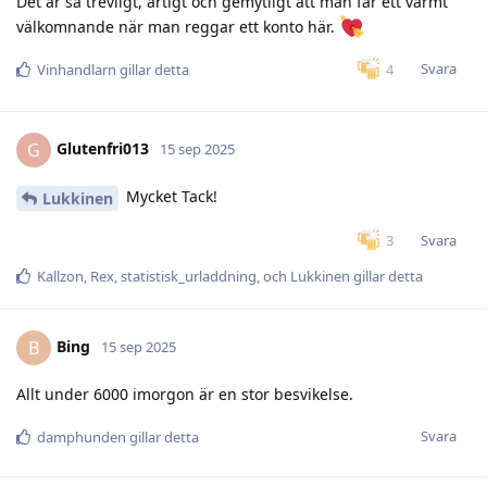
Det är så trevligt, artigt och gemytligt att man får ett varmt
välkomnande när man reggar ett konto här.
Svara
4
Vinhandlarn
gillar detta
Glutenfri013
G
15 sep 2025
Mycket Tack!
Lukkinen
Svara
3
Kallzon
,
Rex
,
statistisk_urladdning
, och
Lukkinen
gillar detta
Bing
B
15 sep 2025
Allt under 6000 imorgon är en stor besvikelse.
Svara
damphunden
gillar detta