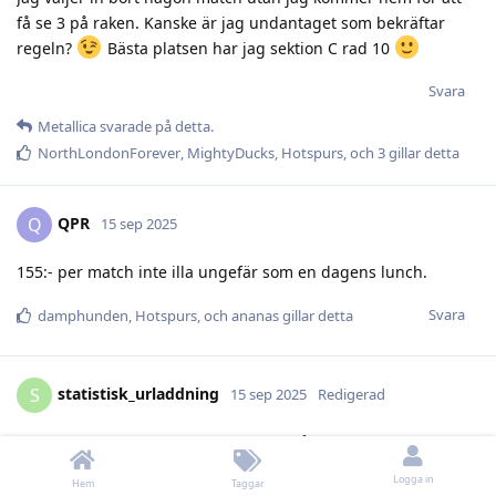
få se 3 på raken. Kanske är jag undantaget som bekräftar
regeln?
Bästa platsen har jag sektion C rad 10
Svara
Metallica
svarade på detta.
NorthLondonForever
,
MightyDucks
,
Hotspurs
, och
3
gillar detta
QPR
Q
15 sep 2025
155:- per match inte illa ungefär som en dagens lunch.
Svara
damphunden
,
Hotspurs
, och
ananas
gillar detta
statistisk_urladdning
S
15 sep 2025
Redigerad
Ser att det är fler lag som verkar ha svårt att fylla arenan (om
det nu blir så här imorgon), Skellefteå läste jag (så vet inte
Logga in
Hem
Taggar
källa eller hur aktuell info det är) hade sålt knappt 4000