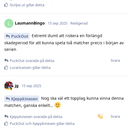
Stolpe ut
gillar detta
LaumannBingo
L
15 sep 2025
Redigerad
Extremt dumt att riskera en förlängd
PuckOut
skadeperiod för att kunna spela två matcher precis i början av
serien
Svara
PuckOut
svarade på detta.
Lurarivassen
gillar detta
jg
15 sep 2025
Nog ska väl ett topplag kunna vinna denna
Kjeppkinesen
matchen, ganska enkelt…
Svara
Kjeppkinesen
svarade på detta.
PuckOut
och
Kjeppkinesen
gillar detta