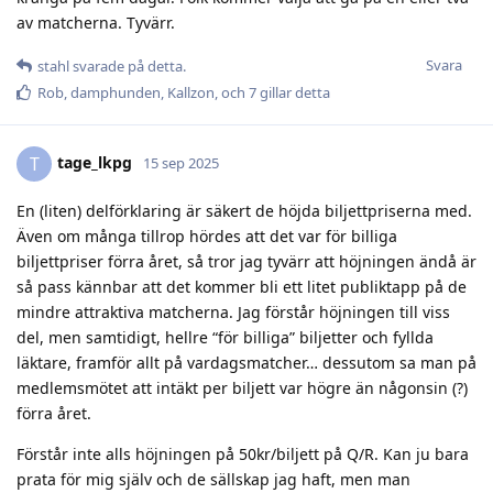
av matcherna. Tyvärr.
Svara
stahl
svarade på detta.
Rob
,
damphunden
,
Kallzon
, och
7
gillar detta
tage_lkpg
T
15 sep 2025
En (liten) delförklaring är säkert de höjda biljettpriserna med.
Även om många tillrop hördes att det var för billiga
biljettpriser förra året, så tror jag tyvärr att höjningen ändå är
så pass kännbar att det kommer bli ett litet publiktapp på de
mindre attraktiva matcherna. Jag förstår höjningen till viss
del, men samtidigt, hellre “för billiga” biljetter och fyllda
läktare, framför allt på vardagsmatcher… dessutom sa man på
medlemsmötet att intäkt per biljett var högre än någonsin (?)
förra året.
Förstår inte alls höjningen på 50kr/biljett på Q/R. Kan ju bara
prata för mig själv och de sällskap jag haft, men man