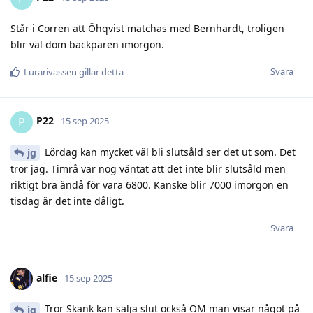
Står i Corren att Öhqvist matchas med Bernhardt, troligen
blir väl dom backparen imorgon.
Svara
Lurarivassen
gillar detta
P22
P
15 sep 2025
Lördag kan mycket väl bli slutsåld ser det ut som. Det
jg
tror jag. Timrå var nog väntat att det inte blir slutsåld men
riktigt bra ändå för vara 6800. Kanske blir 7000 imorgon en
tisdag är det inte dåligt.
Svara
alfie
15 sep 2025
Tror Skank kan sälja slut också OM man visar något på
jg