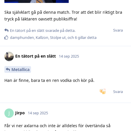
Ska självklart gå på denna match. Tror att det blir riktigt bra
tryck på läktaren oavsett publiksiffra!
Svara
En tätort på en slätt
svarade på detta.
damphunden
,
Kallzon
,
Stolpe ut
, och
6
gillar detta
En tätort på en slätt
14 sep 2025
Metallica
Han är finne, bara ta en ren vodka och kör på.
Svara
Jirpo
J
14 sep 2025
Får vi ner axlarna och inte är alldeles för övertända så