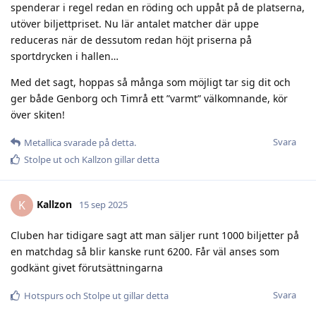
spenderar i regel redan en röding och uppåt på de platserna,
utöver biljettpriset. Nu lär antalet matcher där uppe
reduceras när de dessutom redan höjt priserna på
sportdrycken i hallen…
Med det sagt, hoppas så många som möjligt tar sig dit och
ger både Genborg och Timrå ett ”varmt” välkomnande, kör
över skiten!
Svara
Metallica
svarade på detta.
Stolpe ut
och
Kallzon
gillar detta
Kallzon
K
15 sep 2025
Cluben har tidigare sagt att man säljer runt 1000 biljetter på
en matchdag så blir kanske runt 6200. Får väl anses som
godkänt givet förutsättningarna
Svara
Hotspurs
och
Stolpe ut
gillar detta