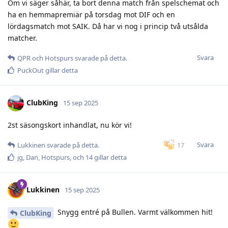
Om vi säger såhär, ta bort denna match från spelschemat och
ha en hemmapremiär på torsdag mot DIF och en
lördagsmatch mot SAIK. Då har vi nog i princip två utsålda
matcher.
Svara
QPR
och
Hotspurs
svarade på detta.
PuckOut
gillar detta
ClubKing
15 sep 2025
2st säsongskort inhandlat, nu kör vi!
Svara
17
Lukkinen
svarade på detta.
jg
,
Dan
,
Hotspurs
, och
14
gillar detta
Lukkinen
15 sep 2025
Snygg entré på Bullen. Varmt välkommen hit!
ClubKing