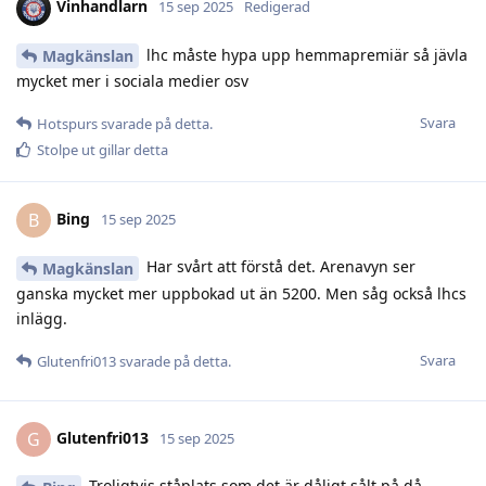
Vinhandlarn
15 sep 2025
Redigerad
lhc måste hypa upp hemmapremiär så jävla
Magkänslan
mycket mer i sociala medier osv
Svara
Hotspurs
svarade på detta.
Stolpe ut
gillar detta
Bing
B
15 sep 2025
Har svårt att förstå det. Arenavyn ser
Magkänslan
ganska mycket mer uppbokad ut än 5200. Men såg också lhcs
inlägg.
Svara
Glutenfri013
svarade på detta.
Glutenfri013
G
15 sep 2025
Troligtvis ståplats som det är dåligt sålt på då