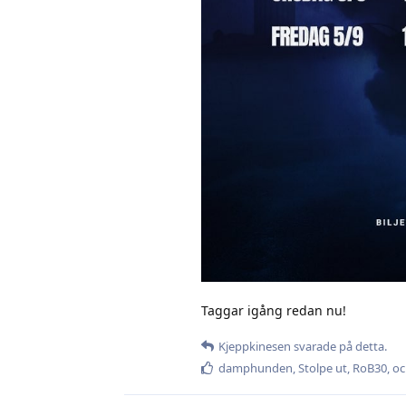
Taggar igång redan nu!
Kjeppkinesen
svarade på detta.
damphunden
,
Stolpe ut
,
RoB30
, o