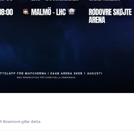
ch
Bowmore
gillar detta