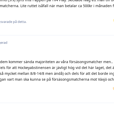
matcherna. Lite ruttet isåfall när man betalar ca 500kr i månaden f
svarade på detta.
gerad
isst dem kommer sända majoriteten av våra försäsongsmatcher men.. 
ls för att Hockeyabstinensen är jävligt hög vid det här laget, det ä
inte så mycket mellan 8/8-14/8 men ändå) och dels för att det borde in
rågan vart man ska kunna se på försäsongsmatcherna mot Växjö oc