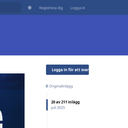
Registrera dig
Logga in
Logga in för att svara
Originalinlägg
20
av
211
inlägg
juli 2025