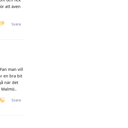
ör att även
Svara
Fan man vill
r en bra bit
gå när det
h Malmö..
Svara