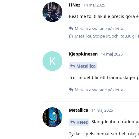
HNez
14 maj 2025
Beat me to it! Skulle precis göra
Metallica
svarade på detta.
Metallica
,
Stolpe ut
, och
RoB30
gill
Kjeppkinesen
14 maj 2025
K
Metallica
Tror ni det blir ett träningsläger 
Metallica
svarade på detta.
Metallica
14 maj 2025
Slängde ihop tråden på a
HNez
Tycker spelschemat ser helt okej