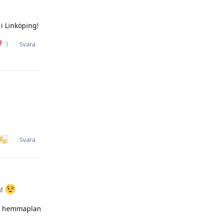
i Linköping!
Svara
3
Svara
a!
 på hemmaplan