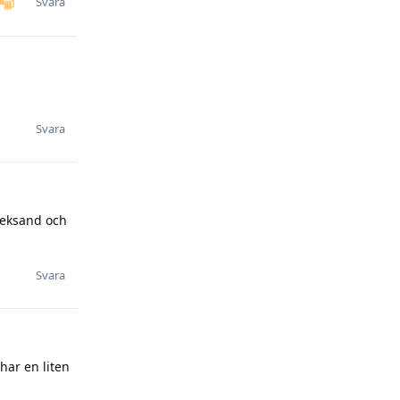
Svara
Svara
Leksand och
Svara
har en liten