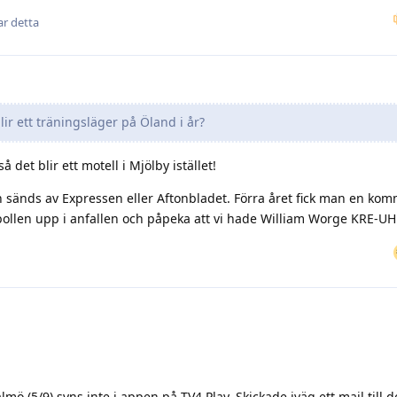
ar detta
lir ett träningsläger på Öland i år?
et blir ett motell i Mjölby istället!
h sänds av Expressen eller Aftonbladet. Förra året fick man en ko
bollen upp i anfallen och påpeka att vi hade William Worge KRE-UH
ö (5/9) syns inte i appen på TV4 Play. Skickade iväg ett mail till d