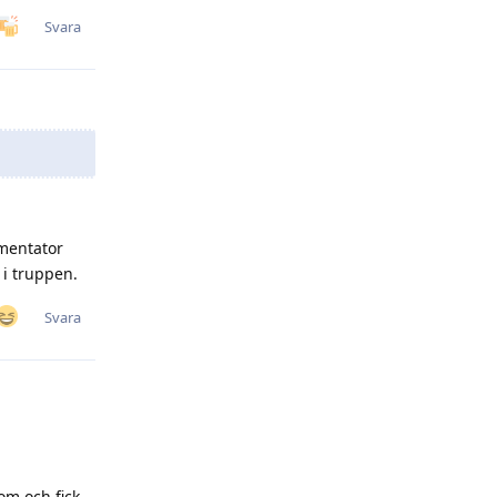
Svara
mmentator
 i truppen.
Svara
om och fick