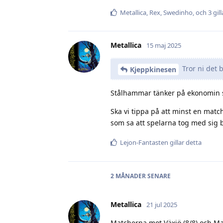
Metallica
,
Rex
,
Swedinho
, och
3
gill
Metallica
15 maj 2025
Tror ni det b
Kjeppkinesen
Stålhammar tänker på ekonomin så d
Ska vi tippa på att minst en matc
som sa att spelarna tog med sig 
Lejon-Fantasten
gillar detta
2 MÅNADER
SENARE
Metallica
21 jul 2025
Matcherna mot Växjö (8/8) och Malm