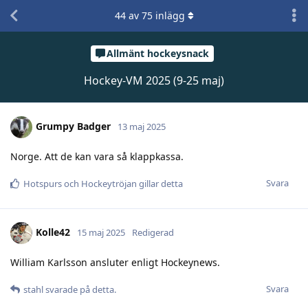
44
av
75
inlägg
Allmänt hockeysnack
Hockey-VM 2025 (9-25 maj)
Grumpy Badger
13 maj 2025
Norge. Att de kan vara så klappkassa.
Svara
Hotspurs
och
Hockeytröjan
gillar detta
Kolle42
15 maj 2025
Redigerad
William Karlsson ansluter enligt Hockeynews.
Svara
stahl
svarade på detta.