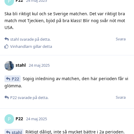
P22
P
24 maj 2025
Ska bli riktigt kul och se Sverige matchen. Det var riktigt bra
match mot Tjeckien, bjöd på bra klass! Blir nog svår nöt mot
USA.
Svara
stahl
svarade på detta.
Vinhandlarn
gillar detta
stahl
24 maj 2025
Sopig inledning av matchen, den här perioden får vi
P22
glömma.
Svara
P22
svarade på detta.
P22
P
24 maj 2025
Riktigt dåligt, inte så mycket bättre i 2a perioden.
stahl