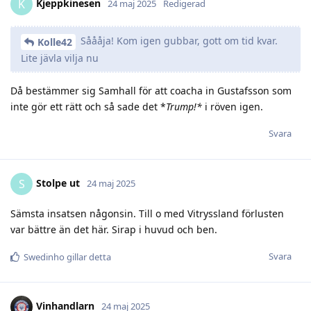
Kjeppkinesen
K
24 maj 2025
Redigerad
Såååja! Kom igen gubbar, gott om tid kvar.
Kolle42
Lite jävla vilja nu
Då bestämmer sig Samhall för att coacha in Gustafsson som
inte gör ett rätt och så sade det *
Trump!*
i röven igen.
Svara
Stolpe ut
S
24 maj 2025
Sämsta insatsen någonsin. Till o med Vitryssland förlusten
var bättre än det här. Sirap i huvud och ben.
Svara
Swedinho
gillar detta
Vinhandlarn
24 maj 2025