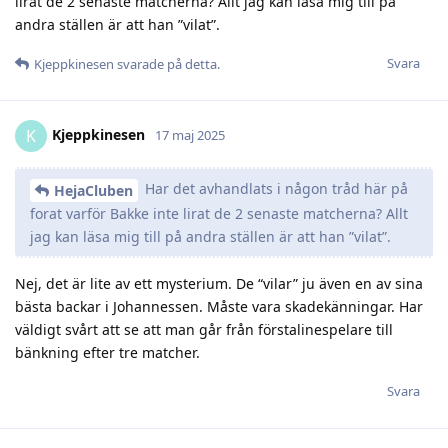
lirat de 2 senaste matcherna? Allt jag kan läsa mig till på
andra ställen är att han ”vilat”.
Svara
Kjeppkinesen
svarade på detta.
Kjeppkinesen
K
17 maj 2025
Har det avhandlats i någon tråd här på
HejaCluben
forat varför Bakke inte lirat de 2 senaste matcherna? Allt
jag kan läsa mig till på andra ställen är att han ”vilat”.
Nej, det är lite av ett mysterium. De “vilar” ju även en av sina
bästa backar i Johannessen. Måste vara skadekänningar. Har
väldigt svårt att se att man går från förstalinespelare till
bänkning efter tre matcher.
Svara