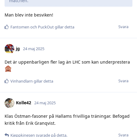
matchen.
Man blev inte besviken!
Svara
Fantomen
och
PuckOut
gillar detta
jg
24 maj 2025
Det är uppenbarligen fler lag än LHC som kan underprestera
Svara
Vinhandlarn
gillar detta
Kolle42
24 maj 2025
Klas Östman-fasoner på Hallams frivilliga träningar. Befogad
kritik från Erik Granqvist.
Svara
Kjeppkinesen
svarade på detta.