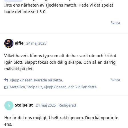
Inte ens närheten av Tjeckiens match. Hade vi det spelet
hade det inte sett 3-0.
Svara
alfie
24 maj 2025
Vilket haveri. Känns typ som att de har varit ute och krökat
igår. Slött, Slappt fokus och dålig skärpa. Och så en darrig
målvakt på det.
Svara
Kjeppkinesen
svarade på detta.
Metallica
,
Stolpe ut
,
Kjeppkinesen
, och
2
gillar detta
Stolpe ut
S
24 maj 2025
Redigerad
Hur är det ens möjligt. Uselt rakt igenom. Dom kämpar inte
ens.