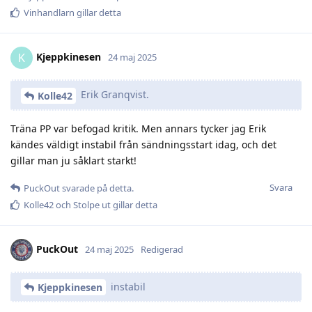
Vinhandlarn
gillar detta
Kjeppkinesen
K
24 maj 2025
Erik Granqvist.
Kolle42
Träna PP var befogad kritik. Men annars tycker jag Erik
kändes väldigt instabil från sändningsstart idag, och det
gillar man ju såklart starkt!
Svara
PuckOut
svarade på detta.
Kolle42
och
Stolpe ut
gillar detta
PuckOut
24 maj 2025
Redigerad
instabil
Kjeppkinesen