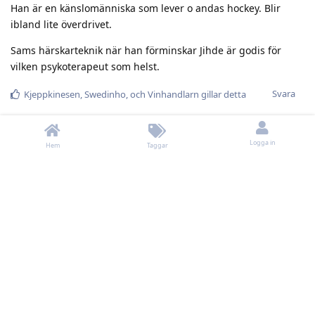
Han är en känslomänniska som lever o andas hockey. Blir
ibland lite överdrivet.
Sams härskarteknik när han förminskar Jihde är godis för
vilken psykoterapeut som helst.
Svara
Kjeppkinesen
,
Swedinho
, och
Vinhandlarn
gillar detta
ananas
Logga in
24 maj 2025
Redigerad
Hem
Taggar
Haha, Sam vann ju i alla fall eftersnacket
Dock en pysshusseger, förbundet lär inte gilla hans sura
kommentarer, även om de var berättigade.
Svara
Metallica
svarade på detta.
Kjeppkinesen
gillar detta
Kjeppkinesen
K
24 maj 2025