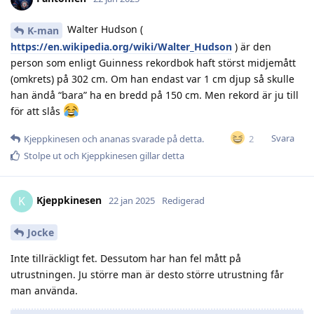
Walter Hudson (
K-man
https://en.wikipedia.org/wiki/Walter_Hudson
) är den
person som enligt Guinness rekordbok haft störst midjemått
(omkrets) på 302 cm. Om han endast var 1 cm djup så skulle
han ändå “bara” ha en bredd på 150 cm. Men rekord är ju till
för att slås
Svara
2
Kjeppkinesen
och
ananas
svarade på detta.
Stolpe ut
och
Kjeppkinesen
gillar detta
Kjeppkinesen
K
22 jan 2025
Redigerad
Jocke
Inte tillräckligt fet. Dessutom har han fel mått på
utrustningen. Ju större man är desto större utrustning får
man använda.