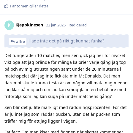
Fantomen
gillar detta
Kjeppkinesen
K
22 jan 2025
Redigerad
Hade inte det på riktigt kunnat funka?
alfie
Det fungerade i 10 matcher, men sen gick jag ner för mycket i
vikt pga att jag brände för många kalorier varje gång jag tog
på och av mig utrustningen samt under de 20 minuterna i
matchspelet där jag inte fick äta min McDonalds. Det man
däremot skulle kunna testa är om någon vill mata mig medan
jag klär på mig och om jag kan smuggla in en behållare med
fritörolja som jag kan suga på under matchens gång?
Sen blir det ju lite märkligt med räddningsprocenten. För det
är ju inte jag som räddar pucken, utan det är pucken som
träffar mig för att jag ligger i vägen.
Fat fact: Om man kisar med ögonen när skottet kommer ser