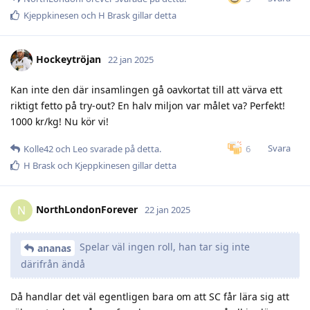
Kjeppkinesen
och
H Brask
gillar detta
Hockeytröjan
22 jan 2025
Kan inte den där insamlingen gå oavkortat till att värva ett
riktigt fetto på try-out? En halv miljon var målet va? Perfekt!
1000 kr/kg! Nu kör vi!
Svara
6
Kolle42
och
Leo
svarade på detta.
H Brask
och
Kjeppkinesen
gillar detta
NorthLondonForever
N
22 jan 2025
Spelar väl ingen roll, han tar sig inte
ananas
därifrån ändå
Då handlar det väl egentligen bara om att SC får lära sig att