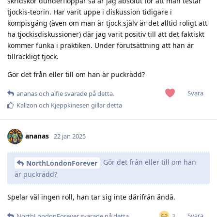
skridskor dunderfloppar så är jag absolut för att man testar
tjockis-teorin. Har varit uppe i diskussion tidigare i
kompisgäng (även om man är tjock själv är det alltid roligt att
ha tjockisdiskussioner) där jag varit positiv till att det faktiskt
kommer funka i praktiken. Under förutsättning att han är
tillräckligt tjock.
Gör det från eller till om han är puckrädd?
Svara
ananas
och
alfie
svarade på detta.
Kallzon
och
Kjeppkinesen
gillar detta
ananas
22 jan 2025
Gör det från eller till om han
NorthLondonForever
är puckrädd?
Spelar väl ingen roll, han tar sig inte därifrån ändå.
Svara
3
NorthLondonForever
svarade på detta.