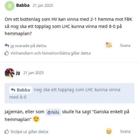
Babba
B
21 jan 2025
Om ett bottenlag som HV kan vinna med 2-1 hemma mot FBK
så nog ska ett topplag som LHC kunna vinna med 8-0 på
hemmaplan?
Svara
jg
svarade på detta.
Vinhandlarn
och
NimaVonSlätta
gillar detta
jg
21 jan 2025
nog ska ett topplag som LHC kunna vinna
Babba
med 8-0
Jajjemän, eller som
skulle ha sagt “Ganska enkelt på
@Nils
hemmaplan”
Svara
Stolpe ut
gillar detta