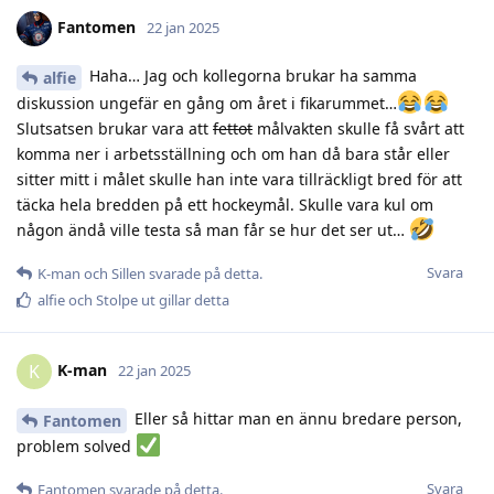
Fantomen
22 jan 2025
Haha… Jag och kollegorna brukar ha samma
alfie
diskussion ungefär en gång om året i fikarummet…
Slutsatsen brukar vara att
fettot
målvakten skulle få svårt att
komma ner i arbetsställning och om han då bara står eller
sitter mitt i målet skulle han inte vara tillräckligt bred för att
täcka hela bredden på ett hockeymål. Skulle vara kul om
någon ändå ville testa så man får se hur det ser ut…
Svara
K-man
och
Sillen
svarade på detta.
alfie
och
Stolpe ut
gillar detta
K-man
K
22 jan 2025
Eller så hittar man en ännu bredare person,
Fantomen
problem solved
Svara
Fantomen
svarade på detta.