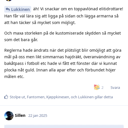
äh! Vi snackar om en toppavlönad elitidrottare!
Lukkinen
Han får väl lära sig att ligga på sidan och lägga armarna så
att han täcker så mycket som möjligt.
Och maxa storleken på de kustomiserade skydden så mycket
som det bara går.
Reglerna hade ändrats när det plötsligt blir omöjligt att göra
mål på oss men likt simmarnas hajdräkt, överanvändning av
bakåtpass i fotboll etc hade vi fått ett fönster där vi kunnat
plocka nåt guld. Innan alla apar efter och förbundet höjer
målen etc.
Svara
2
Stolpe ut
,
Fantomen
,
Kjeppkinesen
, och
Lukkinen
gillar detta
Sillen
22 jan 2025