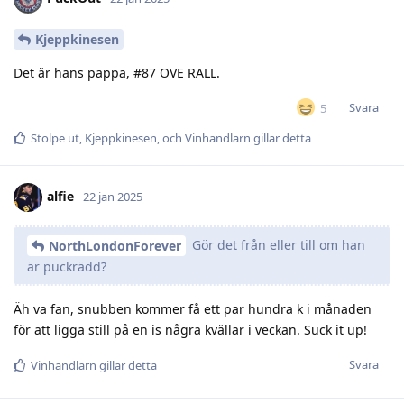
Kjeppkinesen
Det är hans pappa, #87 OVE RALL.
Svara
5
Stolpe ut
,
Kjeppkinesen
, och
Vinhandlarn
gillar detta
alfie
22 jan 2025
Gör det från eller till om han
NorthLondonForever
är puckrädd?
Äh va fan, snubben kommer få ett par hundra k i månaden
för att ligga still på en is några kvällar i veckan. Suck it up!
Svara
Vinhandlarn
gillar detta