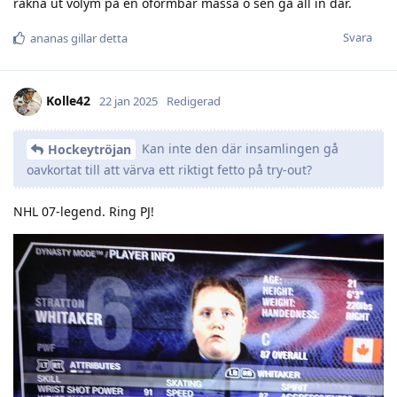
räkna ut volym på en oformbar massa o sen gå all in där.
Svara
ananas
gillar detta
Kolle42
22 jan 2025
Redigerad
Kan inte den där insamlingen gå
Hockeytröjan
oavkortat till att värva ett riktigt fetto på try-out?
NHL 07-legend. Ring PJ!