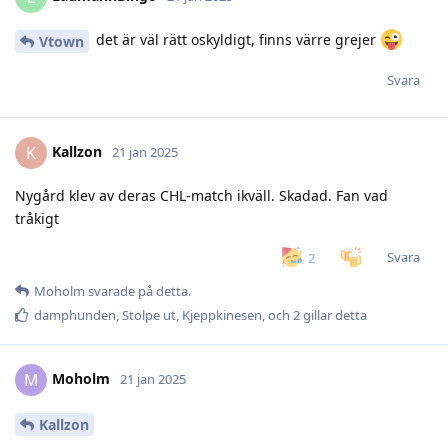
det är väl rätt oskyldigt, finns värre grejer
Vtown
Svara
Kallzon
K
21 jan 2025
Nygård klev av deras CHL-match ikväll. Skadad. Fan vad
tråkigt
Svara
2
Moholm
svarade på detta.
damphunden
,
Stolpe ut
,
Kjeppkinesen
, och
2
gillar detta
Moholm
M
21 jan 2025
Kallzon