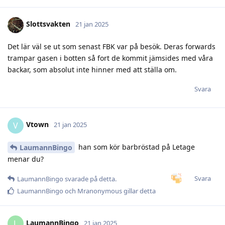
Slottsvakten
21 jan 2025
Det lär väl se ut som senast FBK var på besök. Deras forwards
trampar gasen i botten så fort de kommit jämsides med våra
backar, som absolut inte hinner med att ställa om.
Svara
Vtown
V
21 jan 2025
han som kör barbröstad på Letage
LaumannBingo
menar du?
Svara
LaumannBingo
svarade på detta.
LaumannBingo
och
Mranonymous
gillar detta
LaumannBingo
L
21 jan 2025