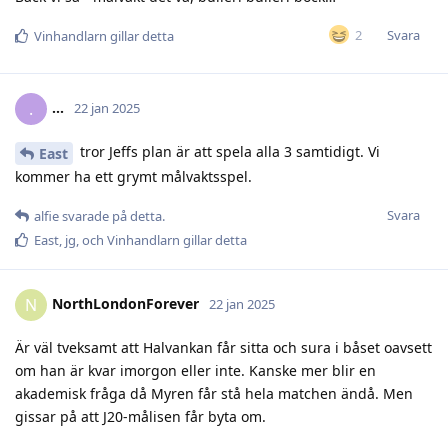
Svara
2
Vinhandlarn
gillar detta
.​.​.​
.
22 jan 2025
tror Jeffs plan är att spela alla 3 samtidigt. Vi
East
kommer ha ett grymt målvaktsspel.
Svara
alfie
svarade på detta.
East
,
jg
, och
Vinhandlarn
gillar detta
NorthLondonForever
N
22 jan 2025
Är väl tveksamt att Halvankan får sitta och sura i båset oavsett
om han är kvar imorgon eller inte. Kanske mer blir en
akademisk fråga då Myren får stå hela matchen ändå. Men
gissar på att J20-målisen får byta om.