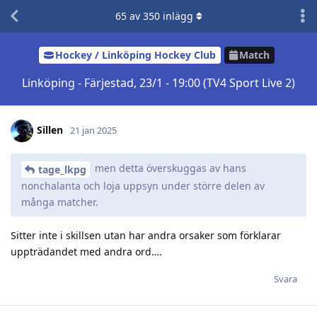
65
av
350
inlägg
Hockey / Linköping Hockey Club
Match
Linköping - Färjestad, 23/1 - 19:00 (TV4 Sport Live 2)
Sillen
21 jan 2025
men detta överskuggas av hans
tage_lkpg
nonchalanta och loja uppsyn under större delen av
många matcher.
Sitter inte i skillsen utan har andra orsaker som förklarar
uppträdandet med andra ord….
Svara