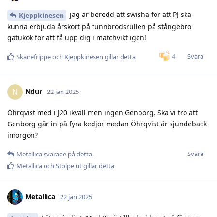
jag är beredd att swisha för att PJ ska
Kjeppkinesen
kunna erbjuda årskort på tunnbrödsrullen på stångebro
gatukök för att få upp dig i matchvikt igen!
Svara
4
Skanefrippe
och
Kjeppkinesen
gillar detta
Ndur
N
22 jan 2025
Öhrqvist med i J20 ikväll men ingen Genborg. Ska vi tro att
Genborg går in på fyra kedjor medan Öhrqvist är sjundeback
imorgon?
Svara
Metallica
svarade på detta.
Metallica
och
Stolpe ut
gillar detta
Metallica
22 jan 2025