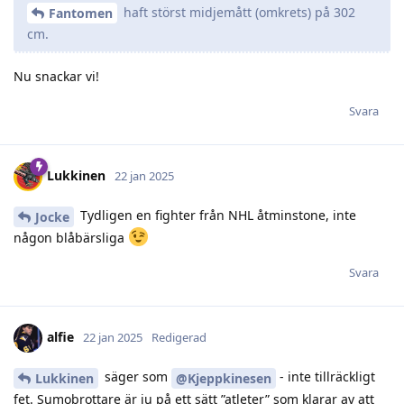
haft störst midjemått (omkrets) på 302
Fantomen
cm.
Nu snackar vi!
Svara
Lukkinen
22 jan 2025
Tydligen en fighter från NHL åtminstone, inte
Jocke
någon blåbärsliga
Svara
alfie
22 jan 2025
Redigerad
säger som
- inte tillräckligt
Lukkinen
@Kjeppkinesen
fet. Sumobrottare är ju på ett sätt ”atleter” som klarar av att