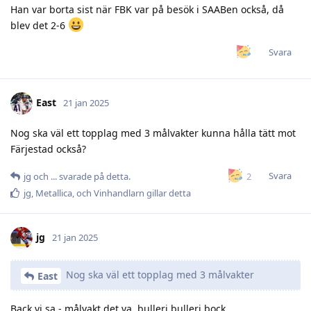
Han var borta sist när FBK var på besök i SAABen också, då
blev det 2-6
Svara
East
21 jan 2025
Nog ska väl ett topplag med 3 målvakter kunna hålla tätt mot
Färjestad också?
Svara
2
jg
och
.​.​.​
svarade på detta.
jg
,
Metallica
, och
Vinhandlarn
gillar detta
jg
21 jan 2025
Nog ska väl ett topplag med 3 målvakter
East
Back vi sa - målvakt det va, bulleri bulleri bock…