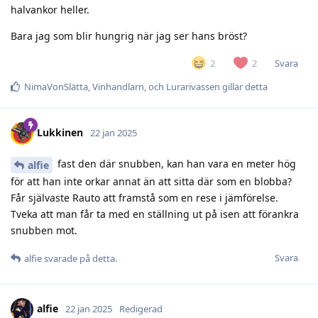
halvankor heller.
Bara jag som blir hungrig när jag ser hans bröst?
Svara
2
2
NimaVonSlätta
,
Vinhandlarn
, och
Lurarivassen
gillar detta
Lukkinen
22 jan 2025
fast den där snubben, kan han vara en meter hög
alfie
för att han inte orkar annat än att sitta där som en blobba?
Får självaste Rauto att framstå som en rese i jämförelse.
Tveka att man får ta med en ställning ut på isen att förankra
snubben mot.
Svara
alfie
svarade på detta.
alfie
22 jan 2025
Redigerad