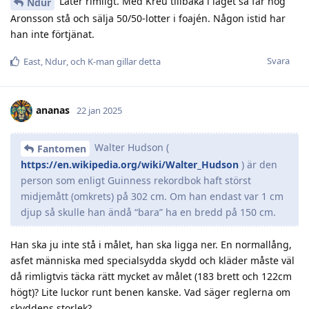
Låter rimligt. Med Kreü tillbaka i laget så får nog
Ndur
Aronsson stå och sälja 50/50-lotter i foajén. Någon istid har
han inte förtjänat.
Svara
East
,
Ndur
, och
K-man
gillar detta
ananas
22 jan 2025
Walter Hudson (
Fantomen
https://en.wikipedia.org/wiki/Walter_Hudson
) är den
person som enligt Guinness rekordbok haft störst
midjemått (omkrets) på 302 cm. Om han endast var 1 cm
djup så skulle han ändå “bara” ha en bredd på 150 cm.
Han ska ju inte stå i målet, han ska ligga ner. En normallång,
asfet människa med specialsydda skydd och kläder måste väl
då rimligtvis täcka rätt mycket av målet (183 brett och 122cm
högt)? Lite luckor runt benen kanske. Vad säger reglerna om
skyddens storlek?