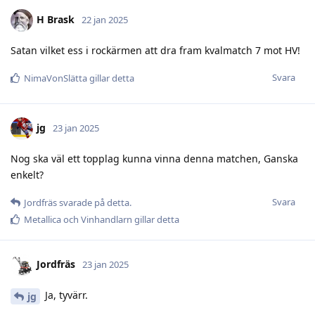
H Brask
22 jan 2025
Satan vilket ess i rockärmen att dra fram kvalmatch 7 mot HV!
Svara
NimaVonSlätta
gillar detta
jg
23 jan 2025
Nog ska väl ett topplag kunna vinna denna matchen, Ganska
enkelt?
Svara
Jordfräs
svarade på detta.
Metallica
och
Vinhandlarn
gillar detta
Jordfräs
23 jan 2025
Ja, tyvärr.
jg