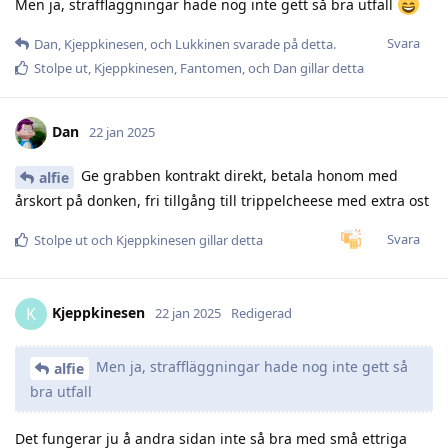
Men ja, straffläggningar hade nog inte gett så bra utfall
Svara
Dan
,
Kjeppkinesen
, och
Lukkinen
svarade på detta.
Stolpe ut
,
Kjeppkinesen
,
Fantomen
, och
Dan
gillar detta
Dan
22 jan 2025
Ge grabben kontrakt direkt, betala honom med
alfie
årskort på donken, fri tillgång till trippelcheese med extra ost
Svara
Stolpe ut
och
Kjeppkinesen
gillar detta
Kjeppkinesen
K
22 jan 2025
Redigerad
Men ja, straffläggningar hade nog inte gett så
alfie
bra utfall
Det fungerar ju å andra sidan inte så bra med små ettriga