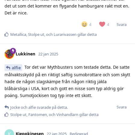
det ut som det kommer en flygande hamburgare rakt mot en.
Det är nice.
Svara
4
4
Metallica
,
Stolpe ut
, och
Lurarivassen
gillar detta
Lukkinen
22 jan 2025
Tor det var Mythbusters som testade detta. De satte
alfie
målvaktsskydd på en riktigt saftig sumobrottare och som skytt
hade de någon slagskämpe från någon riktig jäkla
blåbärsliga i USA, kort och gott en nisse som typ aldrig gör
poäng. Sumotjockisen tog typ inte ett skott.
Svara
Jocke
och
alfie
svarade på detta.
Stolpe ut
,
Fantomen
, och
Vinhandlarn
gillar detta
Kjeppkinesen
K
22 jan 2025
Redigerad