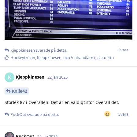
Svara
Kjeppkinesen
svarade på detta.
Hockeytröjan
,
Kjeppkinesen
, och
Vinhandlarn
gillar detta
Kjeppkinesen
K
22 jan 2025
Kolle42
Storlek 87 i Overallen. Det är en väldigt stor Overall det.
Svara
PuckOut
svarade på detta.
PuckOut
22 jan 2025