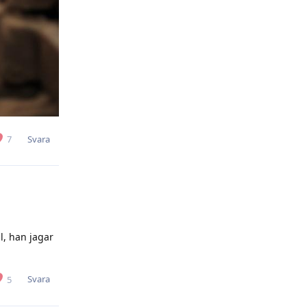
Svara
7
l, han jagar
Svara
5