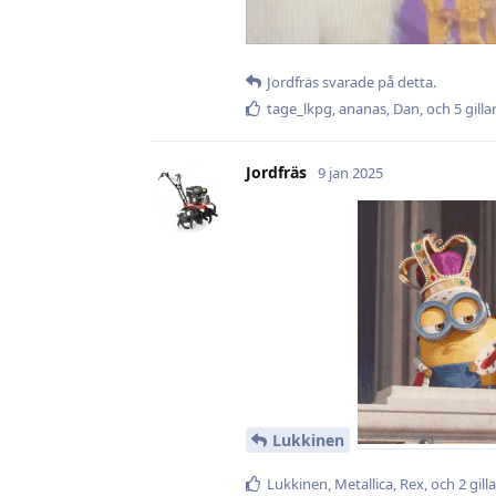
Jordfräs
svarade på detta.
tage_lkpg
,
ananas
,
Dan
, och
5
gilla
Jordfräs
9 jan 2025
Lukkinen
Lukkinen
,
Metallica
,
Rex
, och
2
gill