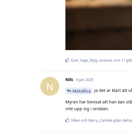
East
,
tage_lkpg
,
ananas
, och
11
gill
Nils
9 jan 2025
N
Ja det är klart att 
Metallica
Myran har bevisat att han kan stå
inte upp sig i onödan.
Sillen
och
Barry_Carlisle
gillar detta