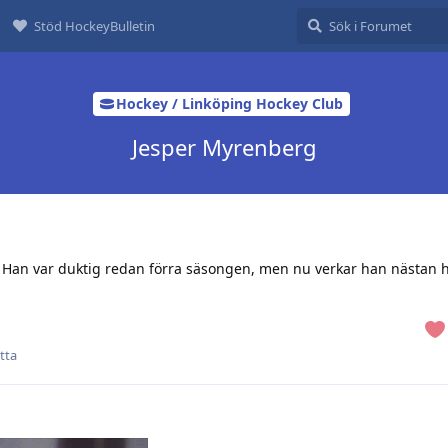
Stöd HockeyBulletin
Hockey / Linköping Hockey Club
Jesper Myrenberg
 Han var duktig redan förra säsongen, men nu verkar han nästan ha 
etta