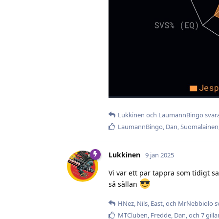
Lukkinen
och
LaumannBingo
svara
LaumannBingo
,
Dan
,
Suomalainen
Lukkinen
9 jan 2025
Vi var ett par tappra som tidigt s
så sällan
HNez
,
Nils
,
East
, och
MrNebbiolo
s
MTCluben
,
Fredde
,
Dan
, och
7
gilla