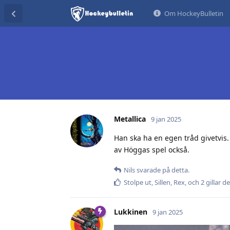
Om HockeyBulletin
Metallica
9 jan 2025
Han ska ha en egen tråd givetvis.
av Höggas spel också.
Nils
svarade på detta.
Stolpe ut
,
Sillen
,
Rex
, och
2
gillar d
Lukkinen
9 jan 2025