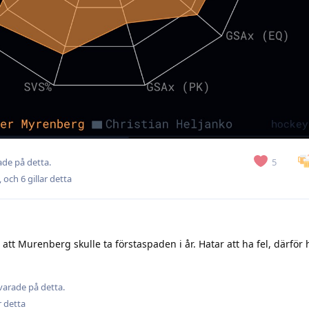
5
de på detta.
, och
6
gillar detta
a att Murenberg skulle ta förstaspaden i år. Hatar att ha fel, därför 
varade på detta.
r detta