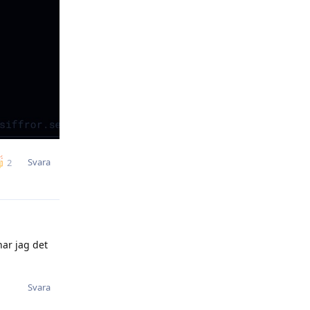
Svara
2
har jag det
Svara