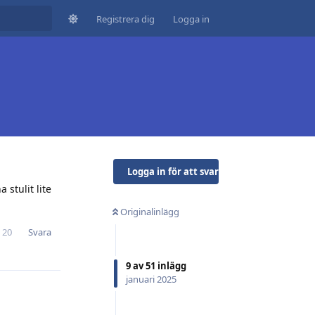
Registrera dig
Logga in
Logga in för att svara
stulit lite
Originalinlägg
Svara
20
9
av
51
inlägg
januari 2025