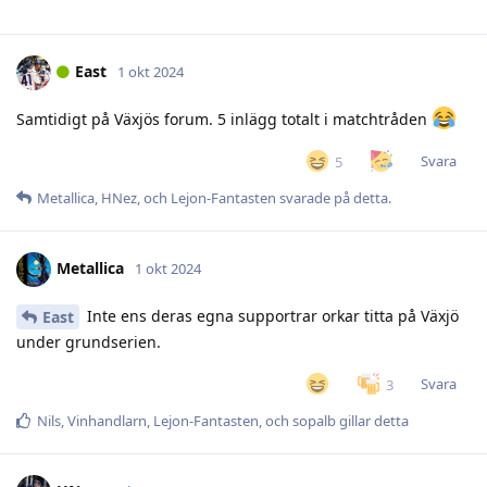
East
1 okt 2024
Samtidigt på Växjös forum. 5 inlägg totalt i matchtråden
Svara
5
Metallica
,
HNez
, och
Lejon-Fantasten
svarade på detta.
Metallica
1 okt 2024
Inte ens deras egna supportrar orkar titta på Växjö
East
under grundserien.
Svara
3
Nils
,
Vinhandlarn
,
Lejon-Fantasten
, och
sopalb
gillar detta