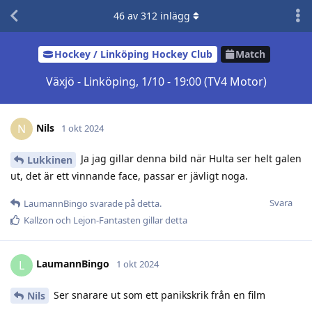
46
av
312
inlägg
Hockey / Linköping Hockey Club
Match
Växjö - Linköping, 1/10 - 19:00 (TV4 Motor)
Nils
N
1 okt 2024
Ja jag gillar denna bild när Hulta ser helt galen
Lukkinen
ut, det är ett vinnande face, passar er jävligt noga.
Svara
LaumannBingo
svarade på detta.
Kallzon
och
Lejon-Fantasten
gillar detta
LaumannBingo
L
1 okt 2024
Ser snarare ut som ett panikskrik från en film
Nils