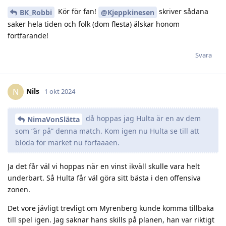
Kör för fan!
skriver sådana
BK_Robbi
@Kjeppkinesen
saker hela tiden och folk (dom flesta) älskar honom
fortfarande!
Svara
Nils
N
1 okt 2024
då hoppas jag Hulta är en av dem
NimaVonSlätta
som “är på” denna match. Kom igen nu Hulta se till att
blöda för märket nu förfaaaen.
Ja det får väl vi hoppas när en vinst ikväll skulle vara helt
underbart. Så Hulta får väl göra sitt bästa i den offensiva
zonen.
Det vore jävligt trevligt om Myrenberg kunde komma tillbaka
till spel igen. Jag saknar hans skills på planen, han var riktigt