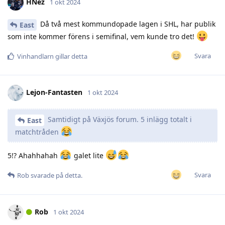
HNez
1 okt 2024
Då två mest kommundopade lagen i SHL, har publik
East
som inte kommer förens i semifinal, vem kunde tro det!
Svara
Vinhandlarn
gillar detta
Lejon-Fantasten
1 okt 2024
Samtidigt på Växjös forum. 5 inlägg totalt i
East
matchtråden
5!? Ahahhahah
galet lite
Svara
Rob
svarade på detta.
Rob
1 okt 2024