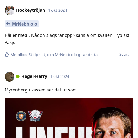
Hockeytröjan
1 okt 2024
MrNebbiolo
Håller med.. Någon slags ”ahopp”-känsla om kvällen. Typiskt
Växjö.
Svara
Metallica
,
Stolpe ut
, och
MrNebbiolo
gillar detta
Hagel-Harry
1 okt 2024
Myrenberg i kassen ser det ut som.