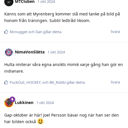
MTCluben
1 okt 2024
Känns som att Myrenberg kommer stå med tanke på bild på
honom från träningen. Subtil ledtråd liksom.
Svara
Mcnugget
och
Dan
gillar detta
NimaVonSlätta
1 okt 2024
Hulta imiterar våra egna ansikts mimik varje gång han gör en
indianare.
Svara
PuckOut
,
HOCKEY
, och
BK_Robbi
gillar detta
Lukkinen
1 okt 2024
Gap-oktober är här! Joel Persson bävar nog när han ser den
här bilden också