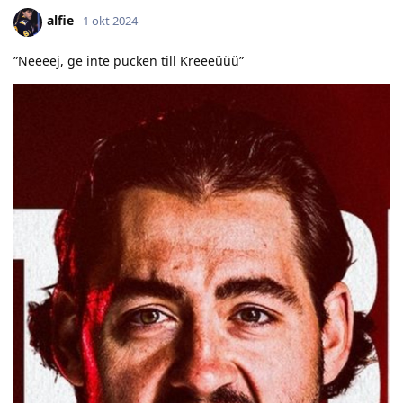
alfie
1 okt 2024
”Neeeej, ge inte pucken till Kreeeüüü”