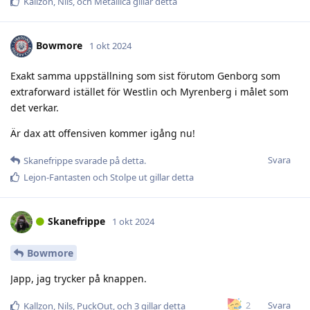
Kallzon
,
Nils
, och
Metallica
gillar detta
Bowmore
1 okt 2024
Exakt samma uppställning som sist förutom Genborg som
extraforward istället för Westlin och Myrenberg i målet som
det verkar.
Är dax att offensiven kommer igång nu!
Svara
Skanefrippe
svarade på detta.
Lejon-Fantasten
och
Stolpe ut
gillar detta
Skanefrippe
1 okt 2024
Bowmore
Japp, jag trycker på knappen.
Svara
2
Kallzon
,
Nils
,
PuckOut
, och
3
gillar detta