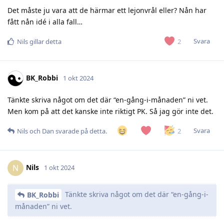
Det måste ju vara att de härmar ett lejonvrål eller? Nån har
fått nån idé i alla fall…
Svara
2
Nils
gillar detta
BK_Robbi
1 okt 2024
Tänkte skriva något om det där “en-gång-i-månaden” ni vet.
Men kom på att det kanske inte riktigt PK. Så jag gör inte det.
Svara
2
Nils
och
Dan
svarade på detta.
Nils
N
1 okt 2024
Tänkte skriva något om det där “en-gång-i-
BK_Robbi
månaden” ni vet.