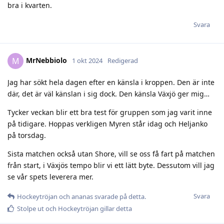
bra i kvarten.
Svara
MrNebbiolo
M
1 okt 2024
Redigerad
Jag har sökt hela dagen efter en känsla i kroppen. Den är inte
där, det är väl känslan i sig dock. Den känsla Växjö ger mig…
Tycker veckan blir ett bra test för gruppen som jag varit inne
på tidigare. Hoppas verkligen Myren står idag och Heljanko
på torsdag.
Sista matchen också utan Shore, vill se oss få fart på matchen
från start, i Växjös tempo blir vi ett lätt byte. Dessutom vill jag
se vår spets leverera mer.
Svara
Hockeytröjan
och
ananas
svarade på detta.
Stolpe ut
och
Hockeytröjan
gillar detta