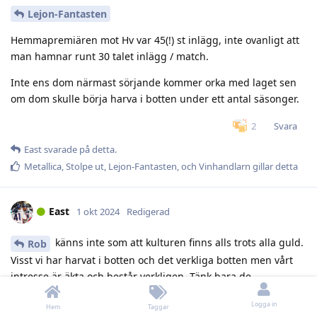
Lejon-Fantasten
Hemmapremiären mot Hv var 45(!) st inlägg, inte ovanligt att
man hamnar runt 30 talet inlägg / match.
Inte ens dom närmast sörjande kommer orka med laget sen
om dom skulle börja harva i botten under ett antal säsonger.
Svara
2
East
svarade på detta.
Metallica
,
Stolpe ut
,
Lejon-Fantasten
, och
Vinhandlarn
gillar detta
East
1 okt 2024
Redigerad
känns inte som att kulturen finns alls trots alla guld.
Rob
Visst vi har harvat i botten och det verkliga botten men vårt
intresse är äkta och består verkligen. Tänk bara de
säsongerna när vi gick upp och bara förlorade men alltid fullt
Logga in
i stånkan
Hem
Taggar