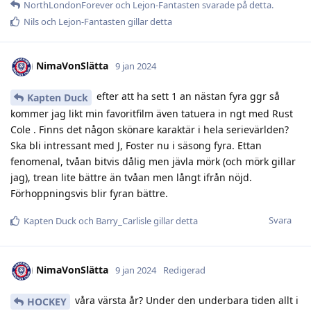
NorthLondonForever
och
Lejon-Fantasten
svarade på detta.
Nils
och
Lejon-Fantasten
gillar detta
NimaVonSlätta
9 jan 2024
efter att ha sett 1 an nästan fyra ggr så
Kapten Duck
kommer jag likt min favoritfilm även tatuera in ngt med Rust
Cole . Finns det någon skönare karaktär i hela serievärlden?
Ska bli intressant med J, Foster nu i säsong fyra. Ettan
fenomenal, tvåan bitvis dålig men jävla mörk (och mörk gillar
jag), trean lite bättre än tvåan men långt ifrån nöjd.
Förhoppningsvis blir fyran bättre.
Svara
Kapten Duck
och
Barry_Carlisle
gillar detta
NimaVonSlätta
9 jan 2024
Redigerad
våra värsta år? Under den underbara tiden allt i
HOCKEY