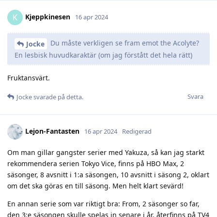
Kjeppkinesen
K
16 apr 2024
Du måste verkligen se fram emot the Acolyte?
Jocke
En lesbisk huvudkaraktär (om jag förstått det hela rätt)
Fruktansvärt.
Svara
Jocke
svarade på detta.
Lejon-Fantasten
16 apr 2024
Redigerad
Om man gillar gangster serier med Yakuza, så kan jag starkt
rekommendera serien Tokyo Vice, finns på HBO Max, 2
säsonger, 8 avsnitt i 1:a säsongen, 10 avsnitt i säsong 2, oklart
om det ska göras en till säsong. Men helt klart sevärd!
En annan serie som var riktigt bra: From, 2 säsonger so far,
den 3:e säsongen skulle spelas in senare i år, återfinns på TV4