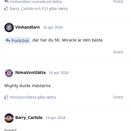
Svara
Vinhandlarn
svarade på detta.
Barry_Carlisle
och
P22
gillar detta
Vinhandlarn
18 apr 2024
där har du fel. Miracle är den bästa
PuckOut
Svara
NimaVonSlätta
18 apr 2024
Mighty ducks mästarna
Svara
NimaVonSlätta
gillar detta
Barry_Carlisle
19 apr 2024
Goon?