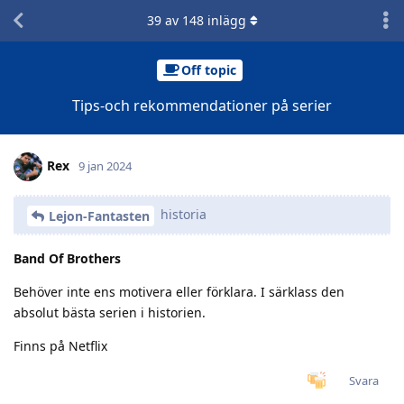
39
av
148
inlägg
Off topic
Tips-och rekommendationer på serier
Rex
9 jan 2024
historia
Lejon-Fantasten
Band Of Brothers
Behöver inte ens motivera eller förklara. I särklass den
absolut bästa serien i historien.
Finns på Netflix
Svara