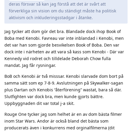
deras försvar så kan jag förstå att det är svårt att
förverkliga sin vision om du ständigt måste ha politisk
aktivism och inkluderingsstadgar i åtanke.
Jag tycker att dom gör det bra. Blandade dock ihop Book of
Boba med Kenobi. Favreau var inte inblandad i Kenobi, men
det var han som gjorde besvikelsen Book of Boba. Den var
dock inte i närheten av att vara så kass som Kenobi - Där var
Kennedy vid rodret och tilldelade Deborah Chow fulla
mandat. Jag får rysningar.
BoB och Kenobi är två misssar. Kenobi slarvade dom bort på
samma sätt som ep 7-8-9. Avslutningen på Skywalker-sagan
plus Dartan och Kenobis “återförening” wastat, bara så där.
Slutfighten var dock bra, men kunde gjorts bättre.
Uppbyggnaden dit var total j-a skit.
Rouge One tycker jag som helhet är en av dom bästa filmer
inom Star Wars. Andor är också bland det bästa som
producerats även i konkurrens med orginalfilmerna (dit