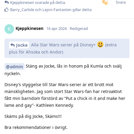
Svara
Kjeppkinesen
svarade på detta.
Barry_Carlisle
och
Lejon-Fantasten
gillar detta
Kjeppkinesen
K
16 apr 2024
Redigerad
Alla Star Wars-serier på Disney+
(extra
Jocke
plus för Ahsoka och Andor)
Stäng av Jocke, lås in honom på Kumla och svälj
@admin
nyckeln.
Disney’s styggelse till Star Wars-serier är ett brott mot
mänskligheten. Jag som stort Star Wars-fan har retroaktivt
fått min barndom förstörd av “Put a chick in it and make her
lame and gay”- Kathleen Kennedy.
Skäms på dig Jocke, Skäms!!!
Bra rekommendationer i övrigt.