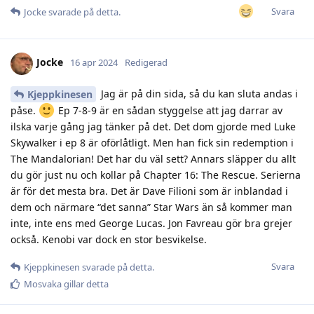
Svara
Jocke
svarade på detta.
Jocke
16 apr 2024
Redigerad
Jag är på din sida, så du kan sluta andas i
Kjeppkinesen
påse.
Ep 7-8-9 är en sådan styggelse att jag darrar av
ilska varje gång jag tänker på det. Det dom gjorde med Luke
Skywalker i ep 8 är oförlåtligt. Men han fick sin redemption i
The Mandalorian! Det har du väl sett? Annars släpper du allt
du gör just nu och kollar på Chapter 16: The Rescue. Serierna
är för det mesta bra. Det är Dave Filioni som är inblandad i
dem och närmare “det sanna” Star Wars än så kommer man
inte, inte ens med George Lucas. Jon Favreau gör bra grejer
också. Kenobi var dock en stor besvikelse.
Svara
Kjeppkinesen
svarade på detta.
Mosvaka
gillar detta