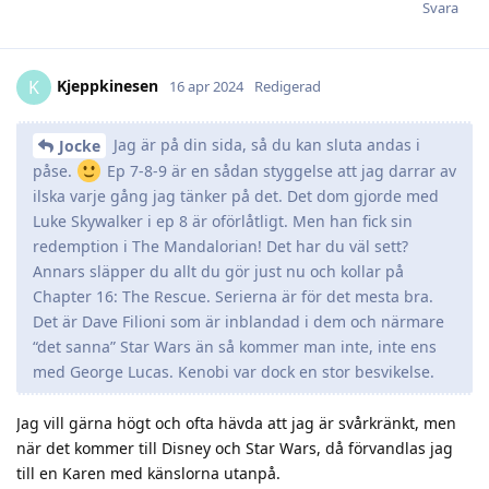
Svara
Kjeppkinesen
K
16 apr 2024
Redigerad
Jag är på din sida, så du kan sluta andas i
Jocke
påse.
Ep 7-8-9 är en sådan styggelse att jag darrar av
ilska varje gång jag tänker på det. Det dom gjorde med
Luke Skywalker i ep 8 är oförlåtligt. Men han fick sin
redemption i The Mandalorian! Det har du väl sett?
Annars släpper du allt du gör just nu och kollar på
Chapter 16: The Rescue. Serierna är för det mesta bra.
Det är Dave Filioni som är inblandad i dem och närmare
“det sanna” Star Wars än så kommer man inte, inte ens
med George Lucas. Kenobi var dock en stor besvikelse.
Jag vill gärna högt och ofta hävda att jag är svårkränkt, men
när det kommer till Disney och Star Wars, då förvandlas jag
till en Karen med känslorna utanpå.