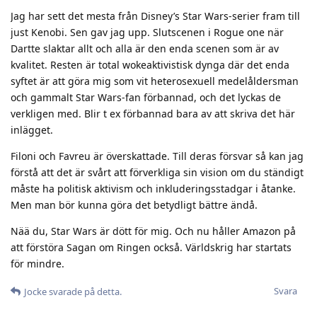
Jag har sett det mesta från Disney’s Star Wars-serier fram till
just Kenobi. Sen gav jag upp. Slutscenen i Rogue one när
Dartte slaktar allt och alla är den enda scenen som är av
kvalitet. Resten är total wokeaktivistisk dynga där det enda
syftet är att göra mig som vit heterosexuell medelåldersman
och gammalt Star Wars-fan förbannad, och det lyckas de
verkligen med. Blir t ex förbannad bara av att skriva det här
inlägget.
Filoni och Favreu är överskattade. Till deras försvar så kan jag
förstå att det är svårt att förverkliga sin vision om du ständigt
måste ha politisk aktivism och inkluderingsstadgar i åtanke.
Men man bör kunna göra det betydligt bättre ändå.
Nää du, Star Wars är dött för mig. Och nu håller Amazon på
att förstöra Sagan om Ringen också. Världskrig har startats
för mindre.
Svara
Jocke
svarade på detta.