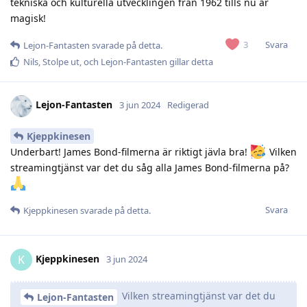
tekniska och kulturella utvecklingen från 1962 tills nu är
magisk!
Svara
3
Lejon-Fantasten
svarade på detta.
Nils
,
Stolpe ut
, och
Lejon-Fantasten
gillar detta
Lejon-Fantasten
3 jun 2024
Redigerad
Kjeppkinesen
Underbart! James Bond-filmerna är riktigt jävla bra!
Vilken
streamingtjänst var det du såg alla James Bond-filmerna på?
Svara
Kjeppkinesen
svarade på detta.
Kjeppkinesen
K
3 jun 2024
Vilken streamingtjänst var det du
Lejon-Fantasten