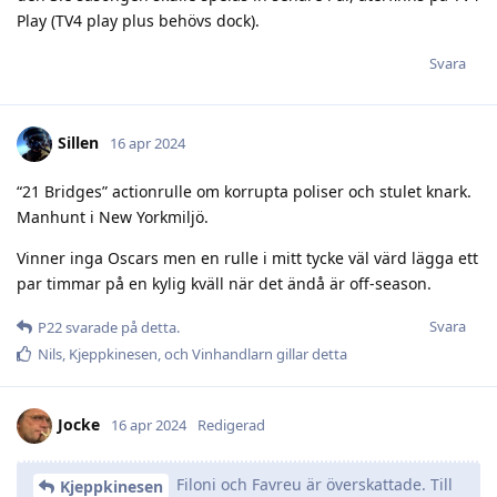
Play (TV4 play plus behövs dock).
Svara
Sillen
16 apr 2024
“21 Bridges” actionrulle om korrupta poliser och stulet knark.
Manhunt i New Yorkmiljö.
Vinner inga Oscars men en rulle i mitt tycke väl värd lägga ett
par timmar på en kylig kväll när det ändå är off-season.
Svara
P22
svarade på detta.
Nils
,
Kjeppkinesen
, och
Vinhandlarn
gillar detta
Jocke
16 apr 2024
Redigerad
Filoni och Favreu är överskattade. Till
Kjeppkinesen