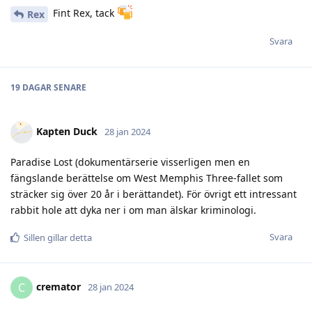
Fint Rex, tack
Rex
Svara
19 DAGAR
SENARE
Kapten Duck
28 jan 2024
Paradise Lost (dokumentärserie visserligen men en
fängslande berättelse om West Memphis Three-fallet som
sträcker sig över 20 år i berättandet). För övrigt ett intressant
rabbit hole att dyka ner i om man älskar kriminologi.
Svara
Sillen
gillar detta
cremator
C
28 jan 2024