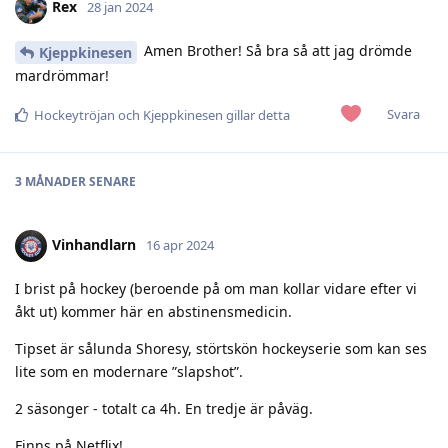
Rex
28 jan 2024
Amen Brother! Så bra så att jag drömde
Kjeppkinesen
mardrömmar!
Svara
Hockeytröjan
och
Kjeppkinesen
gillar detta
3 MÅNADER
SENARE
Vinhandlarn
16 apr 2024
I brist på hockey (beroende på om man kollar vidare efter vi
åkt ut) kommer här en abstinensmedicin.
Tipset är sålunda Shoresy, störtskön hockeyserie som kan ses
lite som en modernare ”slapshot”.
2 säsonger - totalt ca 4h. En tredje är påväg.
Finns på Netflix!