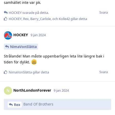
samhället inte var pk.
Svara
HOCKEY
svarade på detta.
HOCKEY
,
Rex
,
Barry_Carlisle
, och
Kolle42
gillar detta
HOCKEY
9 jan 2024
NimaVonSlätta
Strålande! Man måste uppenbarligen leta lite längre bak i
tiden för dylikt.
Svara
NimaVonSlätta
gillar detta
NorthLondonForever
N
9 jan 2024
Band Of Brothers
Rex