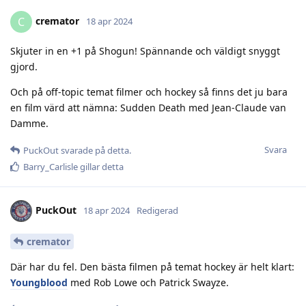
cremator
C
18 apr 2024
Skjuter in en +1 på Shogun! Spännande och väldigt snyggt
gjord.
Och på off-topic temat filmer och hockey så finns det ju bara
en film värd att nämna: Sudden Death med Jean-Claude van
Damme.
Svara
PuckOut
svarade på detta.
Barry_Carlisle
gillar detta
PuckOut
18 apr 2024
Redigerad
cremator
Där har du fel. Den bästa filmen på temat hockey är helt klart:
Youngblood
med Rob Lowe och Patrick Swayze.