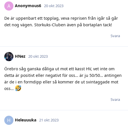
Anonymous6
A
20 okt 2023
De är uppenbart ett topplag, veva reprisen från igår så går
det nog vägen. Storkuks-Cluben även på bortaplan tack!
Svara
HNez
20 okt 2023
Örebro såg ganska dåliga ut mot ett kasst HV, vet inte om
detta är positivt eller negativt för oss… är ju 50/50… antingen
är de i en formdipp eller så kommer de ut svintaggade mot
oss…
Svara
Heleuuuka
H
21 okt 2023