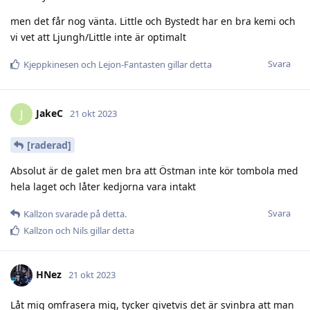
men det får nog vänta. Little och Bystedt har en bra kemi och
vi vet att Ljungh/Little inte är optimalt
Svara
Kjeppkinesen
och
Lejon-Fantasten
gillar detta
JakeC
J
21 okt 2023
[raderad]
Absolut är de galet men bra att Östman inte kör tombola med
hela laget och låter kedjorna vara intakt
Svara
Kallzon
svarade på detta.
Kallzon
och
Nils
gillar detta
HNez
21 okt 2023
Låt mig omfrasera mig, tycker givetvis det är svinbra att man