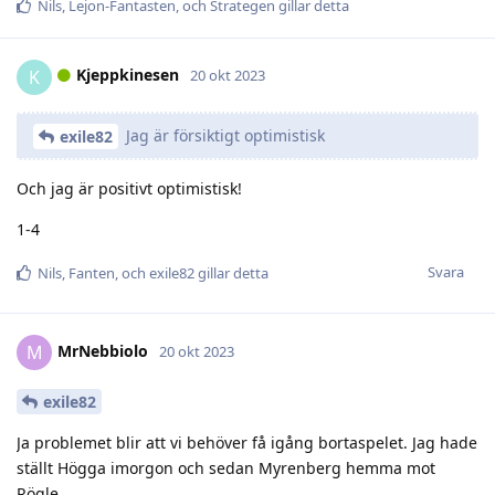
Nils
,
Lejon-Fantasten
, och
Strategen
gillar detta
Kjeppkinesen
K
20 okt 2023
Jag är försiktigt optimistisk
exile82
Och jag är positivt optimistisk!
1-4
Svara
Nils
,
Fanten
, och
exile82
gillar detta
MrNebbiolo
M
20 okt 2023
exile82
Ja problemet blir att vi behöver få igång bortaspelet. Jag hade
ställt Högga imorgon och sedan Myrenberg hemma mot
Rögle.