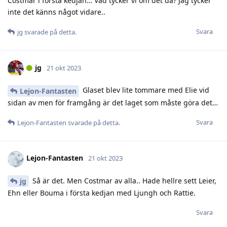
Costmar i första kedjan… Vad tycker vi om det då? Jag tycker
inte det känns något vidare..
Svara
jg
svarade på detta.
jg
21 okt 2023
Glaset blev lite tommare med Elie vid
Lejon-Fantasten
sidan av men för framgång är det laget som måste göra det…
Svara
Lejon-Fantasten
svarade på detta.
Lejon-Fantasten
21 okt 2023
Så är det. Men Costmar av alla.. Hade hellre sett Leier,
jg
Ehn eller Bouma i första kedjan med Ljungh och Rattie.
Svara