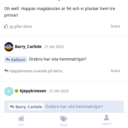
Oh well. Hoppas magkänslan är fel och vi plockar hem tre
pinnar!
Svara
jg
gillar detta
Barry_Carlisle
21 okt 2023
Örebro har vita hemmatröjor?
Kallzon
Svara
Kjeppkinesen
svarade på detta.
Kjeppkinesen
K
21 okt 2023
Örebro har vita hemmatröjor?
Barry_Carlisle
Nej. Det har de väl inte? Det är väl bara SHL:s favoritlag
Logga in
Hem
Taggar
Leksand som får spela i mörka tröjor på hemmaplan?