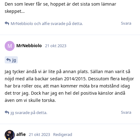
Den som lever får se, hoppet är det sista som lämnar
skeppet…
Svara
MrNebbiolo
och
alfie
svarade på detta.
MrNebbiolo
M
21 okt 2023
jg
Jag tycker ändå vi är lite på annan plats. Sällan man varit så
nöjd med alla backar sedan 2014/2015. Dessutom flera kedjor
har bra roller osv, att man kommer möta bra motstånd idag
det tror jag. Dock har jag en hel del positiva känslor ändå
även om vi skulle torska.
Svara
jg
svarade på detta.
alfie
21 okt 2023
Redigerad