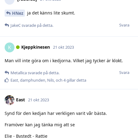
ja det känns lite skumt.
HNez
Svara
JakeC
svarade på detta.
Kjeppkinesen
K
21 okt 2023
Man vill inte göra om i kedjorna. Vilket jag tycker är klokt.
Svara
Metallica
svarade på detta.
East
,
damphunden
,
Nils
, och
4
gillar detta
East
21 okt 2023
Synd för den kedjan har verkligen varit vår bästa.
Framöver kan jag tänka mig att se
Elie - Bystedt - Rattie