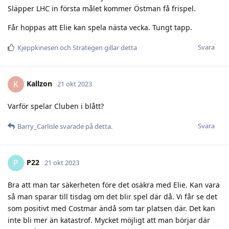
Släpper LHC in första målet kommer Östman få frispel.
Får hoppas att Elie kan spela nästa vecka. Tungt tapp.
Svara
Kjeppkinesen
och
Strategen
gillar detta
Kallzon
K
21 okt 2023
Varför spelar Cluben i blått?
Svara
Barry_Carlisle
svarade på detta.
P22
P
21 okt 2023
Bra att man tar säkerheten före det osäkra med Elie. Kan vara
så man sparar till tisdag om det blir spel där då. Vi får se det
som positivt med Costmar ändå som tar platsen där. Det kan
inte bli mer än katastrof. Mycket möjligt att man börjar där