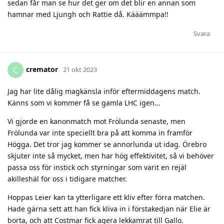
sedan får man se hur det ger om det blir en annan som
hamnar med Ljungh och Rattie då. Kääämmpa!!
Svara
cremator
C
21 okt 2023
Jag har lite dålig magkänsla inför eftermiddagens match.
Känns som vi kommer få se gamla LHC igen…
Vi gjorde en kanonmatch mot Frölunda senaste, men
Frölunda var inte speciellt bra på att komma in framför
Högga. Det tror jag kommer se annorlunda ut idag. Örebro
skjuter inte så mycket, men har hög effektivitet, så vi behöver
passa oss för instick och styrningar som varit en rejäl
akilleshäl för oss i tidigare matcher.
Hoppas Leier kan ta ytterligare ett kliv efter förra matchen.
Hade gärna sett att han fick kliva in i förstakedjan när Elie är
borta, och att Costmar fick agera lekkamrat till Gallo.