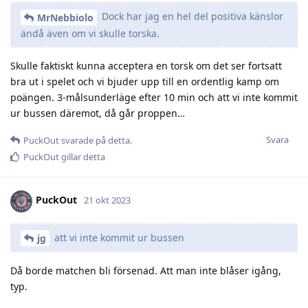
Dock har jag en hel del positiva känslor
MrNebbiolo
ändå även om vi skulle torska.
Skulle faktiskt kunna acceptera en torsk om det ser fortsatt
bra ut i spelet och vi bjuder upp till en ordentlig kamp om
poängen. 3-målsunderläge efter 10 min och att vi inte kommit
ur bussen däremot, då går proppen…
Svara
PuckOut
svarade på detta.
PuckOut
gillar detta
PuckOut
21 okt 2023
att vi inte kommit ur bussen
jg
Då borde matchen bli försenad. Att man inte blåser igång,
typ.