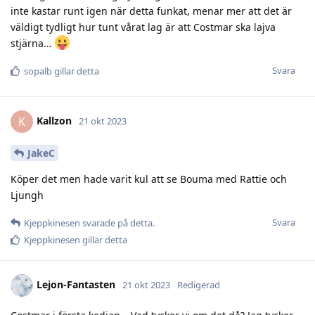
inte kastar runt igen när detta funkat, menar mer att det är
väldigt tydligt hur tunt vårat lag är att Costmar ska lajva
stjärna…
Svara
sopalb
gillar detta
Kallzon
K
21 okt 2023
JakeC
Köper det men hade varit kul att se Bouma med Rattie och
Ljungh
Svara
Kjeppkinesen
svarade på detta.
Kjeppkinesen
gillar detta
Lejon-Fantasten
21 okt 2023
Redigerad