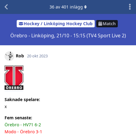
36
av
401
inlägg
Hockey / Linköping Hockey Club
Match
Örebro - Linköping, 21/10 - 15:15 (TV4 Sport Live 2)
Rob
20 okt 2023
Saknade spelare:
x
Fem senaste:
Örebro - HV71 6-2
Modo - Örebro 3-1