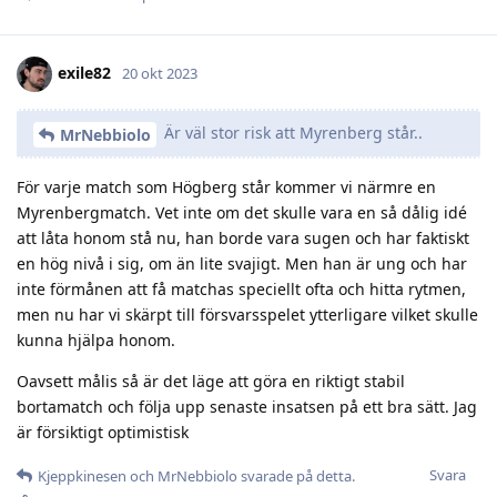
exile82
20 okt 2023
Är väl stor risk att Myrenberg står..
MrNebbiolo
För varje match som Högberg står kommer vi närmre en
Myrenbergmatch. Vet inte om det skulle vara en så dålig idé
att låta honom stå nu, han borde vara sugen och har faktiskt
en hög nivå i sig, om än lite svajigt. Men han är ung och har
inte förmånen att få matchas speciellt ofta och hitta rytmen,
men nu har vi skärpt till försvarsspelet ytterligare vilket skulle
kunna hjälpa honom.
Oavsett målis så är det läge att göra en riktigt stabil
bortamatch och följa upp senaste insatsen på ett bra sätt. Jag
är försiktigt optimistisk
Svara
Kjeppkinesen
och
MrNebbiolo
svarade på detta.