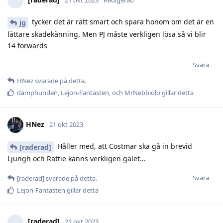
tycker det är rätt smart och spara honom om det är en
jg
lättare skadekänning. Men PJ måste verkligen lösa så vi blir
14 forwards
Svara
HNez
svarade på detta.
damphunden
,
Lejon-Fantasten
, och
MrNebbiolo
gillar detta
HNez
21 okt 2023
Håller med, att Costmar ska gå in brevid
[raderad]
Ljungh och Rattie känns verkligen galet…
Svara
[raderad]
svarade på detta.
Lejon-Fantasten
gillar detta
[raderad]
21 okt 2023