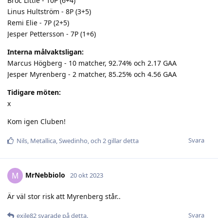
Broc Little - 10P (6+4)
Linus Hultström - 8P (3+5)
Remi Elie - 7P (2+5)
Jesper Pettersson - 7P (1+6)
Interna målvaktsligan:
Marcus Högberg - 10 matcher, 92.74% och 2.17 GAA
Jesper Myrenberg - 2 matcher, 85.25% och 4.56 GAA
Tidigare möten:
x
Kom igen Cluben!
Svara
Nils
,
Metallica
,
Swedinho
, och
2
gillar detta
MrNebbiolo
M
20 okt 2023
Är väl stor risk att Myrenberg står..
Svara
exile82
svarade på detta.