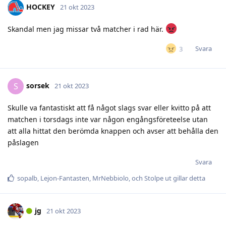
HOCKEY
21 okt 2023
Skandal men jag missar två matcher i rad här.
Svara
3
sorsek
S
21 okt 2023
Skulle va fantastiskt att få något slags svar eller kvitto på att
matchen i torsdags inte var någon engångsföreteelse utan
att alla hittat den berömda knappen och avser att behålla den
påslagen
Svara
sopalb
,
Lejon-Fantasten
,
MrNebbiolo
, och
Stolpe ut
gillar detta
jg
21 okt 2023