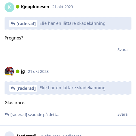
Kjeppkinesen
K
21 okt 2023
Elie har en lättare skadekänning
[raderad]
Prognos?
Svara
jg
21 okt 2023
Elie har en lättare skadekänning
[raderad]
Glaslirare…
Svara
[raderad]
svarade på detta.
[raderad]
21 okt 2023
Redigerad