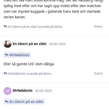
matchen ska man också komma ihåg. Det var Hedberg riktigt
tydlig med efter och har tagit upp mötet efter den matchen
som när mycket kuggade i gällande hans tänk och startade
serien kanon.
Svara
En tätort på en slätt
svarade på detta.
En tätort på en slätt
20 okt 2023
MrNebbiolo
Eller så gjorde LHC dom dåliga
Svara
MrNebbiolo
svarade på detta.
MrNebbiolo
M
20 okt 2023
En tätort på en slätt