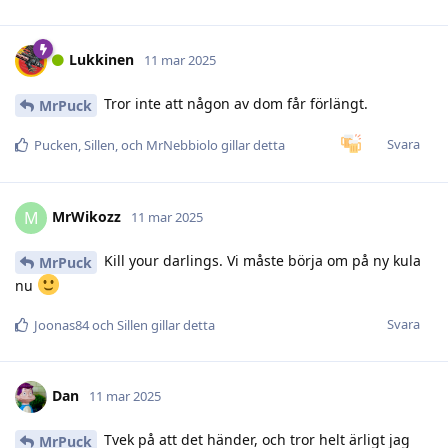
Lukkinen
11 mar 2025
Tror inte att någon av dom får förlängt.
MrPuck
Svara
Pucken
,
Sillen
, och
MrNebbiolo
gillar detta
MrWikozz
M
11 mar 2025
Kill your darlings. Vi måste börja om på ny kula
MrPuck
nu
Svara
Joonas84
och
Sillen
gillar detta
Dan
11 mar 2025
Tvek på att det händer, och tror helt ärligt jag
MrPuck