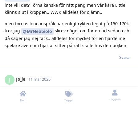
inte vill det? Törna kanske för rätt peng men vår kära Little
känns slut i kroppen.. WWK alldeles för ojämn..
men törnas löneanspråk har enligt rykten legat på 150-170k
tror jag
skrev något om för en tid sedan och
@MrNebbiolo
då säger jag nej tack.. alldeles för mycket för en fjärdeline
spelare även om hjärtat sitter på rätt ställe hos den pojken
Svara
Jojje
J
11 mar 2025
kolla costmar och m.hävelid i dif fan att lhc inte kan ta vara på
Logga in
talanger
Hem
Taggar
Svara
Jocke
och
Kjeppkinesen
svarade på detta.
Jocke
11 mar 2025
Redigerad