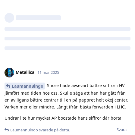
en spelare inte får supa sig redlös varje helg men det borde
väl finnas en outtalad överenskommelse att man sköter sig på
isen likväl utanför? Det borde vara kutym kan jag tycka.
Även fast Shore inte har varit i Lawner nivå på isen bör han
bort. Känns som han är ett dåligt inflytande på övriga spelare
och drar med dom i skiten.
Svara
Metallica
11 mar 2025
Shore hade avsevärt bättre siffror i HV
LaumannBingo
jämfört med tiden hos oss. Skulle säga att han har gått från
en av ligans bättre centrar till en på pappret helt okej center.
Varken mer eller mindre. Långt ifrån bästa forwarden i LHC.
Undrar lite hur mycket AP boostade hans siffror där borta.
Svara
LaumannBingo
svarade på detta.