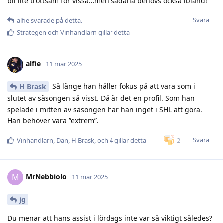
bli lite tröttsam för vissa…men sådana behövs också ibland!
Svara
alfie
svarade på detta.
Strategen
och
Vinhandlarn
gillar detta
alfie
11 mar 2025
Så länge han håller fokus på att vara som i
H Brask
slutet av säsongen så visst. Då är det en profil. Som han
spelade i mitten av säsongen har han inget i SHL att göra.
Han behöver vara ”extrem”.
Svara
2
Vinhandlarn
,
Dan
,
H Brask
, och
4
gillar detta
MrNebbiolo
M
11 mar 2025
jg
Du menar att hans assist i lördags inte var så viktigt således?