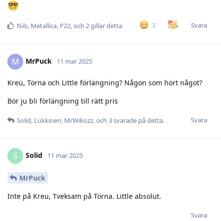
Svara
3
Nils
,
Metallica
,
P22
, och
2
gillar detta
MrPuck
M
11 mar 2025
Kreü, Törna och Little förlängning? Någon som hört något?
Bör ju bli förlängning till rätt pris
Svara
Solid
,
Lukkinen
,
MrWikozz
, och
3
svarade på detta.
Solid
S
11 mar 2025
MrPuck
Inte på Kreu, Tveksam på Törna. Little absolut.
Svara