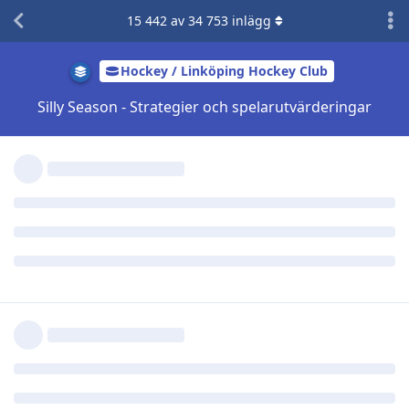
15 442
av
34 753
inlägg
MrNebbiolo
M
11 mar 2025
Rattie är i min bok given att ha kvar.
Svara
2
Kjeppkinesen
svarade på detta.
K-man
,
Dan
,
MTCluben
, och
7
gillar detta
Lukkinen
11 mar 2025
Om både Shore och Rattie blir kvar nästa säsong undrar jag
om det ändå inte vore bäst att dela på dom. Visst presterade
Rattie helt OK när han matchades med Ehn och Ljungh?
Svara
Stolpe ut
och
K-man
gillar detta
alfie
11 mar 2025