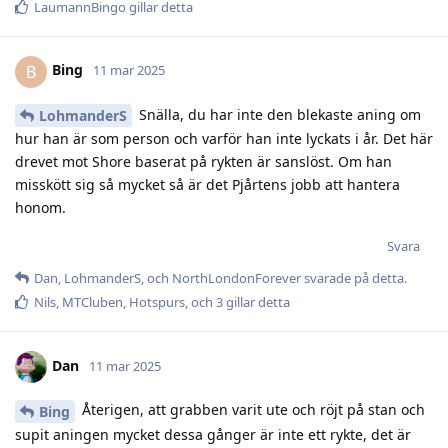
LaumannBingo
gillar detta
Bing
B
11 mar 2025
Snälla, du har inte den blekaste aning om
LohmanderS
hur han är som person och varför han inte lyckats i år. Det här
drevet mot Shore baserat på rykten är sanslöst. Om han
misskött sig så mycket så är det Pjårtens jobb att hantera
honom.
Svara
Dan
,
LohmanderS
, och
NorthLondonForever
svarade på detta.
Nils
,
MTCluben
,
Hotspurs
, och
3
gillar detta
Dan
11 mar 2025
Återigen, att grabben varit ute och röjt på stan och
Bing
supit aningen mycket dessa gånger är inte ett rykte, det är