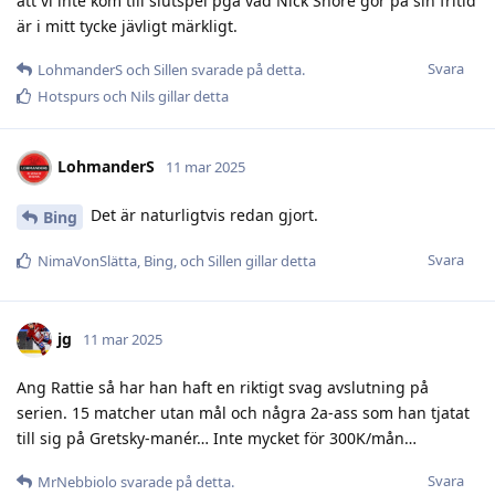
att vi inte kom till slutspel pga vad Nick Shore gör på sin fritid
är i mitt tycke jävligt märkligt.
Svara
LohmanderS
och
Sillen
svarade på detta.
Hotspurs
och
Nils
gillar detta
LohmanderS
11 mar 2025
Det är naturligtvis redan gjort.
Bing
Svara
NimaVonSlätta
,
Bing
, och
Sillen
gillar detta
jg
11 mar 2025
Ang Rattie så har han haft en riktigt svag avslutning på
serien. 15 matcher utan mål och några 2a-ass som han tjatat
till sig på Gretsky-manér… Inte mycket för 300K/mån…
Svara
MrNebbiolo
svarade på detta.