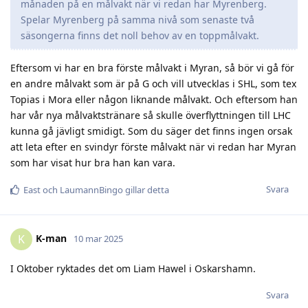
månaden på en målvakt när vi redan har Myrenberg.
Spelar Myrenberg på samma nivå som senaste två
säsongerna finns det noll behov av en toppmålvakt.
Eftersom vi har en bra förste målvakt i Myran, så bör vi gå för
en andre målvakt som är på G och vill utvecklas i SHL, som tex
Topias i Mora eller någon liknande målvakt. Och eftersom han
har vår nya målvaktstränare så skulle överflyttningen till LHC
kunna gå jävligt smidigt. Som du säger det finns ingen orsak
att leta efter en svindyr förste målvakt när vi redan har Myran
som har visat hur bra han kan vara.
Svara
East
och
LaumannBingo
gillar detta
K-man
K
10 mar 2025
I Oktober ryktades det om Liam Hawel i Oskarshamn.
Svara