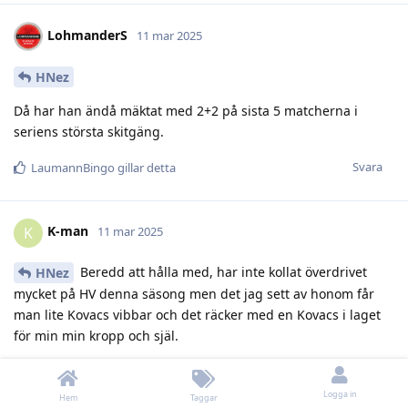
LohmanderS
11 mar 2025
HNez
Då har han ändå mäktat med 2+2 på sista 5 matcherna i
seriens största skitgäng.
Svara
LaumannBingo
gillar detta
K-man
K
11 mar 2025
Beredd att hålla med, har inte kollat överdrivet
HNez
mycket på HV denna säsong men det jag sett av honom får
man lite Kovacs vibbar och det räcker med en Kovacs i laget
för min min kropp och själ.
Svara
Logga in
Hem
Taggar