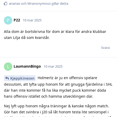
ananas
och
Mranonymous
gillar detta
P22
P
10 mar 2025
Alla dom är bortskrivna för dom är klara för andra klubbar
utan Lilja då som kvarstår.
Svara
LaumannBingo
L
10 mar 2025
Holmertz är ju en offensiv spelare
Kjeppkinesen
dessutom, att lyfta upp honom för att gnugga fjärdelina i SHL
där han inte kommer få ha lika mycket puck kommer döda
hans offensiv istället och hämma utvecklingen där.
Nej lyft upp honom några träningar & kanske någon match.
Gör han det svinbra i J20 så låt honom testa lite seniorspel i