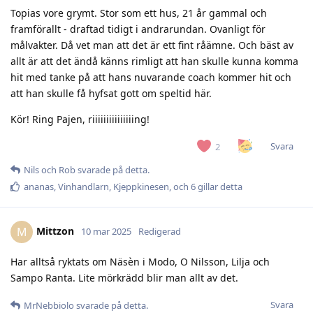
Topias vore grymt. Stor som ett hus, 21 år gammal och
framförallt - draftad tidigt i andrarundan. Ovanligt för
målvakter. Då vet man att det är ett fint råämne. Och bäst av
allt är att det ändå känns rimligt att han skulle kunna komma
hit med tanke på att hans nuvarande coach kommer hit och
att han skulle få hyfsat gott om speltid här.
Kör! Ring Pajen, riiiiiiiiiiiiiiing!
Svara
2
Nils
och
Rob
svarade på detta.
ananas
,
Vinhandlarn
,
Kjeppkinesen
, och
6
gillar detta
Mittzon
M
10 mar 2025
Redigerad
Har alltså ryktats om Näsèn i Modo, O Nilsson, Lilja och
Sampo Ranta. Lite mörkrädd blir man allt av det.
Svara
MrNebbiolo
svarade på detta.