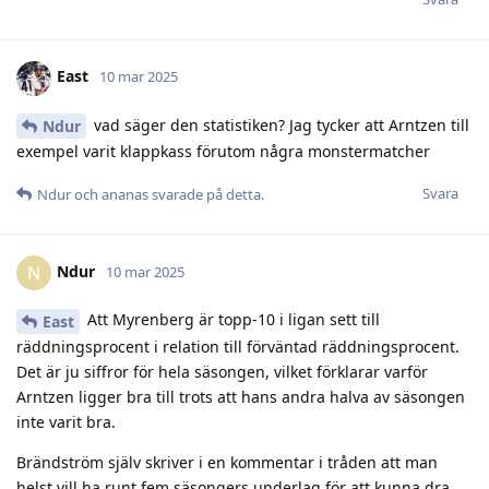
East
10 mar 2025
vad säger den statistiken? Jag tycker att Arntzen till
Ndur
exempel varit klappkass förutom några monstermatcher
Svara
Ndur
och
ananas
svarade på detta.
Ndur
N
10 mar 2025
Att Myrenberg är topp-10 i ligan sett till
East
räddningsprocent i relation till förväntad räddningsprocent.
Det är ju siffror för hela säsongen, vilket förklarar varför
Arntzen ligger bra till trots att hans andra halva av säsongen
inte varit bra.
Brändström själv skriver i en kommentar i tråden att man
helst vill ha runt fem säsongers underlag för att kunna dra