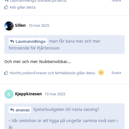
LaumannBingo
svarade på detta.
Nils
gillar detta
Sillen
10 mar 2025
man får bara mer och mer
LaumannBingo
förtroende för Pjårtensson
Och mer och mer Nubbenvibbar….
Svara
NorthLondonForever
och
MrNebbiolo
gillar detta
Kjeppkinesen
K
10 mar 2025
Spelarbudgeten till nästa säsong?
ananas
– Vår ambition är att ligga på ungefär samma nivå som i
år.