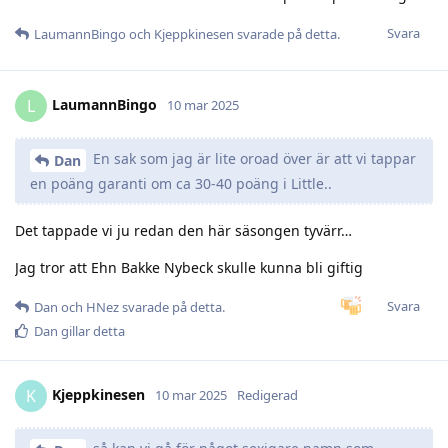
Svara
LaumannBingo
och
Kjeppkinesen
svarade på detta.
LaumannBingo
L
10 mar 2025
En sak som jag är lite oroad över är att vi tappar
Dan
en poäng garanti om ca 30-40 poäng i Little..
Det tappade vi ju redan den här säsongen tyvärr…
Jag tror att Ehn Bakke Nybeck skulle kunna bli giftig
Svara
Dan
och
HNez
svarade på detta.
Dan
gillar detta
Kjeppkinesen
K
10 mar 2025
Redigerad