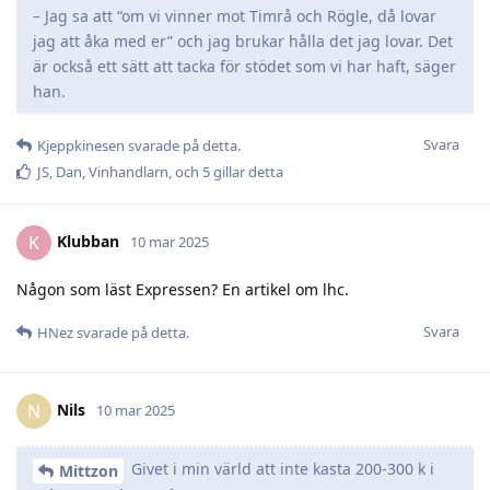
– Jag sa att “om vi vinner mot Timrå och Rögle, då lovar
jag att åka med er” och jag brukar hålla det jag lovar. Det
är också ett sätt att tacka för stödet som vi har haft, säger
han.
Svara
Kjeppkinesen
svarade på detta.
JS
,
Dan
,
Vinhandlarn
, och
5
gillar detta
Klubban
K
10 mar 2025
Någon som läst Expressen? En artikel om lhc.
Svara
HNez
svarade på detta.
Nils
N
10 mar 2025
Givet i min värld att inte kasta 200-300 k i
Mittzon