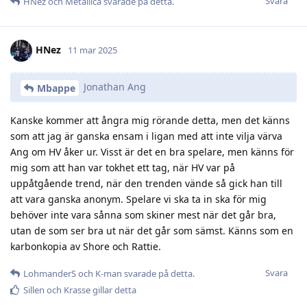
Svara
HNez
och
Metallica
svarade på detta.
HNez
11 mar 2025
Jonathan Ang
Mbappe
Kanske kommer att ångra mig rörande detta, men det känns
som att jag är ganska ensam i ligan med att inte vilja värva
Ang om HV åker ur. Visst är det en bra spelare, men känns för
mig som att han var tokhet ett tag, när HV var på
uppåtgående trend, när den trenden vände så gick han till
att vara ganska anonym. Spelare vi ska ta in ska för mig
behöver inte vara sånna som skiner mest när det går bra,
utan de som ser bra ut när det går som sämst. Känns som en
karbonkopia av Shore och Rattie.
Svara
LohmanderS
och
K-man
svarade på detta.
Sillen
och
Krasse
gillar detta