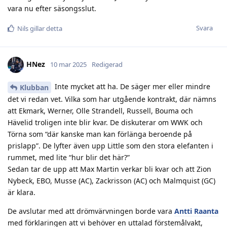
vara nu efter säsongsslut.
Svara
Nils
gillar detta
HNez
10 mar 2025
Redigerad
Inte mycket att ha. De säger mer eller mindre
Klubban
det vi redan vet. Vilka som har utgående kontrakt, där nämns
att Ekmark, Werner, Olle Strandell, Russell, Bouma och
Hävelid troligen inte blir kvar. De diskuterar om WWK och
Törna som “där kanske man kan förlänga beroende på
prislapp”. De lyfter även upp Little som den stora elefanten i
rummet, med lite “hur blir det här?”
Sedan tar de upp att Max Martin verkar bli kvar och att Zion
Nybeck, EBO, Musse (AC), Zackrisson (AC) och Malmquist (GC)
är klara.
De avslutar med att drömvärvningen borde vara
Antti Raanta
med förklaringen att vi behöver en uttalad förstemålvakt,