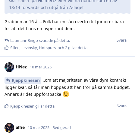
ska ”satsa” på Holmertz eller vill ha honom som en av
13/14 forwards och utgå från A-laget
Grabben är 16 år… Folk har en sån övertro till juniorer bara
för att det finns en hype runt dem.
Svara
LaumannBingo
svarade på detta.
Sillen
,
Levinsky
,
Hotspurs
, och
2
gillar detta
HNez
10 mar 2025
Iom att majoriteten av våra dyra kontrakt
Kjeppkinesen
ligger kvar, så får man hoppas att han tror på samma budget.
Annars är det uppförsbacke
Svara
Kjeppkinesen
gillar detta
alfie
10 mar 2025
Redigerad