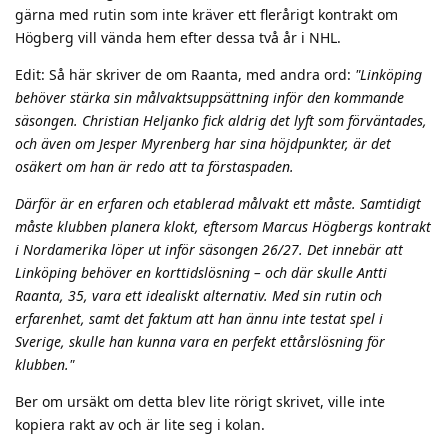
gärna med rutin som inte kräver ett flerårigt kontrakt om
Högberg vill vända hem efter dessa två år i NHL.
Edit: Så här skriver de om Raanta, med andra ord:
"Linköping
behöver stärka sin målvaktsuppsättning inför den kommande
säsongen. Christian Heljanko fick aldrig det lyft som förväntades,
och även om Jesper Myrenberg har sina höjdpunkter, är det
osäkert om han är redo att ta förstaspaden.
Därför är en erfaren och etablerad målvakt ett måste. Samtidigt
måste klubben planera klokt, eftersom Marcus Högbergs kontrakt
i Nordamerika löper ut inför säsongen 26/27. Det innebär att
Linköping behöver en korttidslösning – och där skulle Antti
Raanta, 35, vara ett idealiskt alternativ. Med sin rutin och
erfarenhet, samt det faktum att han ännu inte testat spel i
Sverige, skulle han kunna vara en perfekt ettårslösning för
klubben."
Ber om ursäkt om detta blev lite rörigt skrivet, ville inte
kopiera rakt av och är lite seg i kolan.