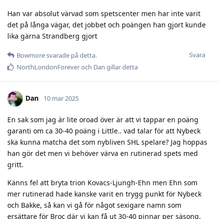
Han var absolut värvad som spetscenter men har inte varit
det på långa vägar, det jobbet och poängen han gjort kunde
lika gärna Strandberg gjort
Svara
Bowmore
svarade på detta.
NorthLondonForever
och
Dan
gillar detta
Dan
10 mar 2025
En sak som jag är lite oroad över är att vi tappar en poäng
garanti om ca 30-40 poäng i Little.. vad talar för att Nybeck
ska kunna matcha det som nybliven SHL spelare? Jag hoppas
han gör det men vi behöver värva en rutinerad spets med
gritt.
Känns fel att bryta trion Kovacs-Ljungh-Ehn men Ehn som
mer rutinerad hade kanske varit en trygg punkt för Nybeck
och Bakke, så kan vi gå för något sexigare namn som
ersättare för Broc där vi kan få ut 30-40 pinnar per säsong.