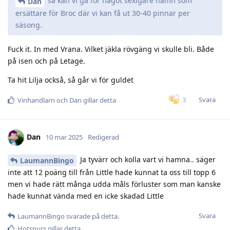
så kan vi gå för något sexigare namn som
Dan
ersättare för Broc där vi kan få ut 30-40 pinnar per
säsong.
Fuck it. In med Vrana. Vilket jäkla rövgäng vi skulle bli. Både
på isen och på Letage.
Ta hit Lilja också, så går vi för guldet
Svara
3
Vinhandlarn
och
Dan
gillar detta
Dan
10 mar 2025
Redigerad
Ja tyvärr och kolla vart vi hamna.. säger
LaumannBingo
inte att 12 poäng till från Little hade kunnat ta oss till topp 6
men vi hade rätt många udda måls förluster som man kanske
hade kunnat vända med en icke skadad Little
Svara
LaumannBingo
svarade på detta.
Hotspurs
gillar detta