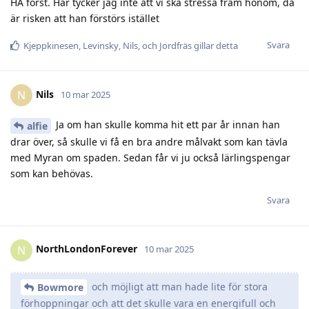
HA först. Här tycker jag inte att vi ska stressa fram honom, då
är risken att han förstörs istället
Svara
Kjeppkinesen
,
Levinsky
,
Nils
, och
Jordfräs
gillar detta
Nils
N
10 mar 2025
Ja om han skulle komma hit ett par år innan han
alfie
drar över, så skulle vi få en bra andre målvakt som kan tävla
med Myran om spaden. Sedan får vi ju också lärlingspengar
som kan behövas.
Svara
NorthLondonForever
N
10 mar 2025
och möjligt att man hade lite för stora
Bowmore
förhoppningar och att det skulle vara en energifull och