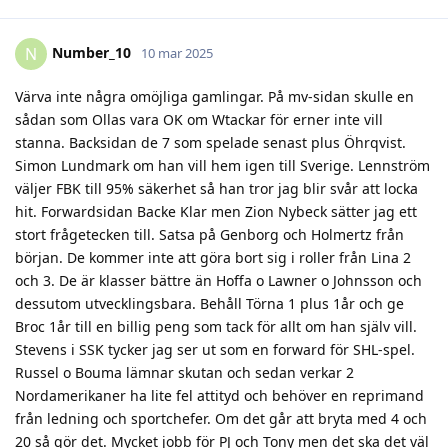
Number_10
N
10 mar 2025
Värva inte några omöjliga gamlingar. På mv-sidan skulle en
sådan som Ollas vara OK om Wtackar för erner inte vill
stanna. Backsidan de 7 som spelade senast plus Öhrqvist.
Simon Lundmark om han vill hem igen till Sverige. Lennström
väljer FBK till 95% säkerhet så han tror jag blir svår att locka
hit. Forwardsidan Backe Klar men Zion Nybeck sätter jag ett
stort frågetecken till. Satsa på Genborg och Holmertz från
början. De kommer inte att göra bort sig i roller från Lina 2
och 3. De är klasser bättre än Hoffa o Lawner o Johnsson och
dessutom utvecklingsbara. Behåll Törna 1 plus 1år och ge
Broc 1år till en billig peng som tack för allt om han själv vill.
Stevens i SSK tycker jag ser ut som en forward för SHL-spel.
Russel o Bouma lämnar skutan och sedan verkar 2
Nordamerikaner ha lite fel attityd och behöver en reprimand
från ledning och sportchefer. Om det går att bryta med 4 och
20 så gör det. Mycket jobb för PJ och Tony men det ska det väl