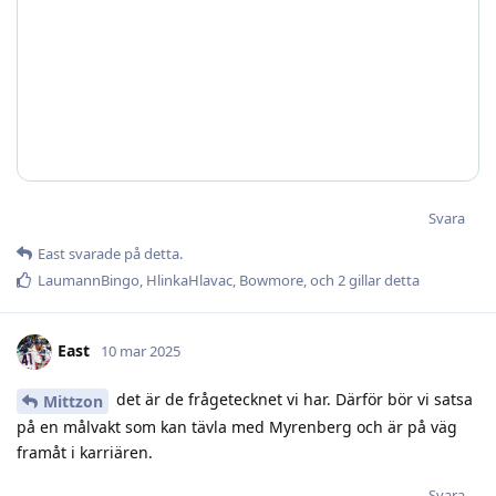
Svara
East
svarade på detta.
LaumannBingo
,
HlinkaHlavac
,
Bowmore
, och
2
gillar detta
East
10 mar 2025
det är de frågetecknet vi har. Därför bör vi satsa
Mittzon
på en målvakt som kan tävla med Myrenberg och är på väg
framåt i karriären.
Svara