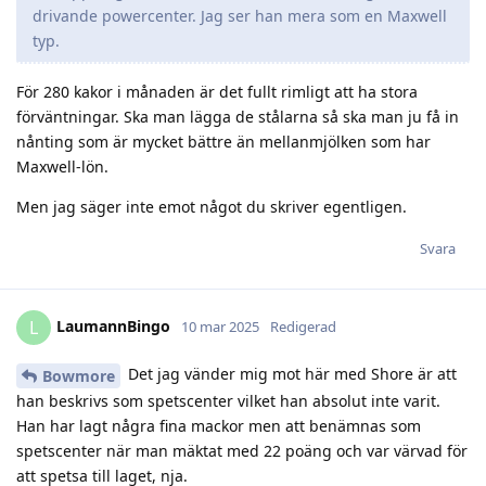
drivande powercenter. Jag ser han mera som en Maxwell
typ.
För 280 kakor i månaden är det fullt rimligt att ha stora
förväntningar. Ska man lägga de stålarna så ska man ju få in
nånting som är mycket bättre än mellanmjölken som har
Maxwell-lön.
Men jag säger inte emot något du skriver egentligen.
Svara
LaumannBingo
L
10 mar 2025
Redigerad
Det jag vänder mig mot här med Shore är att
Bowmore
han beskrivs som spetscenter vilket han absolut inte varit.
Han har lagt några fina mackor men att benämnas som
spetscenter när man mäktat med 22 poäng och var värvad för
att spetsa till laget, nja.