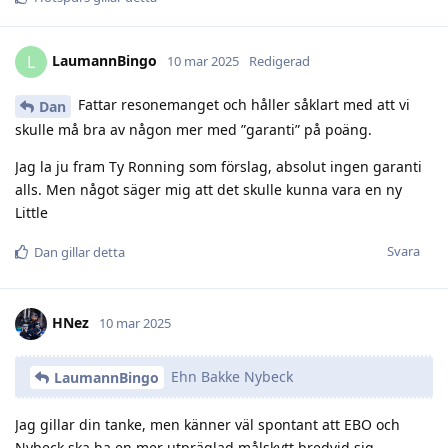
LaumannBingo
L
10 mar 2025
Redigerad
Fattar resonemanget och håller såklart med att vi
Dan
skulle må bra av någon mer med ”garanti” på poäng.
Jag la ju fram Ty Ronning som förslag, absolut ingen garanti
alls. Men något säger mig att det skulle kunna vara en ny
Little
Svara
Dan
gillar detta
HNez
10 mar 2025
Ehn Bakke Nybeck
LaumannBingo
Jag gillar din tanke, men känner väl spontant att EBO och
Nybeck ska ha en mer utpräglad målskytt bredvid sig.