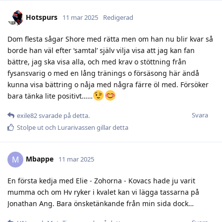
Hotspurs
11 mar 2025
Redigerad
Dom flesta sågar Shore med rätta men om han nu blir kvar så
borde han väl efter ‘samtal’ själv vilja visa att jag kan fan
bättre, jag ska visa alla, och med krav o stöttning från
fysansvarig o med en lång tränings o försäsong här ändå
kunna visa bättring o nåja med några färre öl med. Försöker
bara tänka lite positivt……
Svara
exile82
svarade på detta.
Stolpe ut
och
Lurarivassen
gillar detta
Mbappe
M
11 mar 2025
En första kedja med Elie - Zohorna - Kovacs hade ju varit
mumma och om Hv ryker i kvalet kan vi lägga tassarna på
Jonathan Ang. Bara önsketänkande från min sida dock…