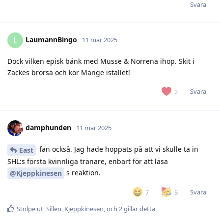
Svara
LaumannBingo
L
11 mar 2025
Dock vilken episk bänk med Musse & Norrena ihop. Skit i
Zackes brorsa och kör Mange istället!
Svara
2
damphunden
11 mar 2025
fan också. Jag hade hoppats på att vi skulle ta in
East
SHL:s första kvinnliga tränare, enbart för att läsa
s reaktion.
@Kjeppkinesen
Svara
7
5
Stolpe ut
,
Sillen
,
Kjeppkinesen
, och
2
gillar detta