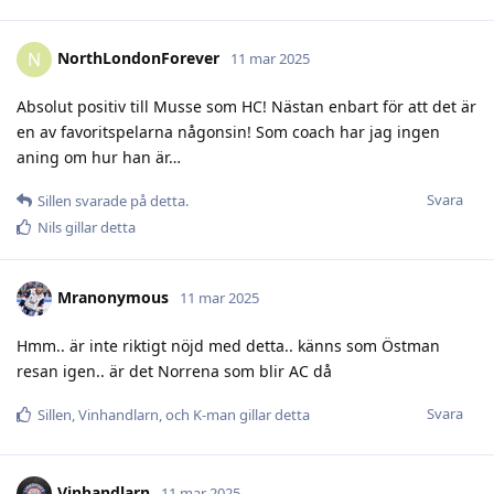
NorthLondonForever
N
11 mar 2025
Absolut positiv till Musse som HC! Nästan enbart för att det är
en av favoritspelarna någonsin! Som coach har jag ingen
aning om hur han är…
Svara
Sillen
svarade på detta.
Nils
gillar detta
Mranonymous
11 mar 2025
Hmm.. är inte riktigt nöjd med detta.. känns som Östman
resan igen.. är det Norrena som blir AC då
Svara
Sillen
,
Vinhandlarn
, och
K-man
gillar detta
Vinhandlarn
11 mar 2025