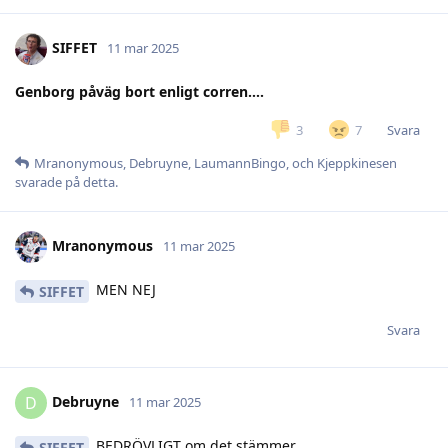
SIFFET
11 mar 2025
Genborg påväg bort enligt corren….
Svara
3
7
Mranonymous
,
Debruyne
,
LaumannBingo
, och
Kjeppkinesen
svarade på detta.
Mranonymous
11 mar 2025
MEN NEJ
SIFFET
Svara
Debruyne
D
11 mar 2025
BEDRÖVLIGT om det stämmer
SIFFET