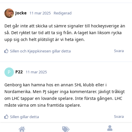
Jocke
11 mar 2025
Redigerad
Det går inte att skicka ut sämre signaler till hockeysverige än
så. Det ryktet tar tid att ta sig från. A-laget kan liksom rycka
upp sig och helt plötsligt är vi heta igen.
Svara
Sillen
och
Kjeppkinesen
gillar detta
P22
P
11 mar 2025
Genborg kan hamna hos en annan SHL klubb eller i
Nordamerika. Men PJ säger inga kommentarer. Jävligt tråkigt
om LHC tappar en lovande spelare. Inte första gången. LHC
måste värna om sina framtida spelare.
Svara
Sillen
gillar detta