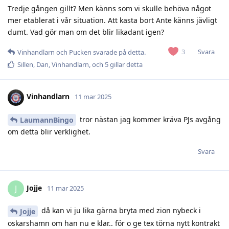
Tredje gången gillt? Men känns som vi skulle behöva något
mer etablerat i vår situation. Att kasta bort Ante känns jävligt
dumt. Vad gör man om det blir likadant igen?
Svara
3
Vinhandlarn
och
Pucken
svarade på detta.
Sillen
,
Dan
,
Vinhandlarn
, och
5
gillar detta
Vinhandlarn
11 mar 2025
tror nästan jag kommer kräva PJs avgång
LaumannBingo
om detta blir verklighet.
Svara
Jojje
J
11 mar 2025
då kan vi ju lika gärna bryta med zion nybeck i
Jojje
oskarshamn om han nu e klar.. för o ge tex törna nytt kontrakt