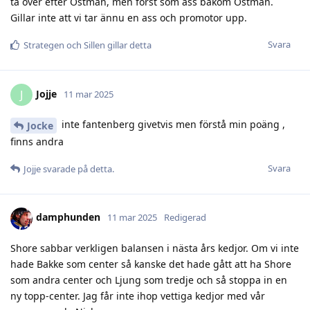
ta över efter Östman, men först som ass bakom Östman.
Gillar inte att vi tar ännu en ass och promotor upp.
Svara
Strategen
och
Sillen
gillar detta
Jojje
J
11 mar 2025
inte fantenberg givetvis men förstå min poäng ,
Jocke
finns andra
Svara
Jojje
svarade på detta.
damphunden
11 mar 2025
Redigerad
Shore sabbar verkligen balansen i nästa års kedjor. Om vi inte
hade Bakke som center så kanske det hade gått att ha Shore
som andra center och Ljung som tredje och så stoppa in en
ny topp-center. Jag får inte ihop vettiga kedjor med vår