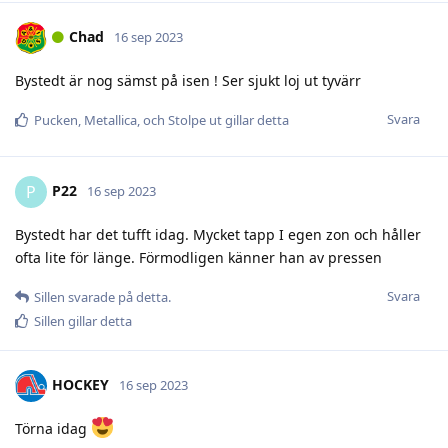
Chad
16 sep 2023
Bystedt är nog sämst på isen ! Ser sjukt loj ut tyvärr
Svara
Pucken
,
Metallica
, och
Stolpe ut
gillar detta
P22
P
16 sep 2023
Bystedt har det tufft idag. Mycket tapp I egen zon och håller
ofta lite för länge. Förmodligen känner han av pressen
Svara
Sillen
svarade på detta.
Sillen
gillar detta
HOCKEY
16 sep 2023
Törna idag