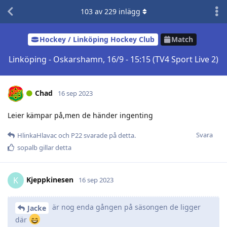
103
av
229
inlägg
Hockey / Linköping Hockey Club
Match
Linköping - Oskarshamn, 16/9 - 15:15 (TV4 Sport Live 2)
Chad
16 sep 2023
Leier kämpar på,men de händer ingenting
Svara
HlinkaHlavac
och
P22
svarade på detta.
sopalb
gillar detta
Kjeppkinesen
K
16 sep 2023
är nog enda gången på säsongen de ligger
Jacke
där