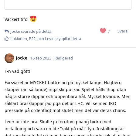
Vackert tifo!
Svara
7
Jocke
svarade på detta.
Lukkinen
,
P22
, och
Levinsky
gillar detta
Jocke
16 sep 2023
Redigerad
F-n vad gött!
Försvaret är MYCKET bättre än på mycket länge. Högberg
släpper (än så länge) inga skitpuckar. Spelet hålls ihop utan
några större dippar och uppenbara hål. Mycket lovande. Men
såklart brasklappar jag pga det är LHC. Vill se mer. IKO
pressade på ordentligt mot slutet men det var deras chans.
Leier är inte bra. Skulle ju förutom poäng bidra med
inställning och vara en lite “rakt på mål”-typ. Inställning är
det kanske inte fel på men han ser oroväckande vek ut, valpig