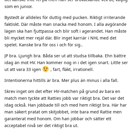
som en junior.
Bystedt är alldeles för duttig med pucken. Riktigt irriterande
faktiskt. Där måste man snacka med honom. I alla avgörande
lägen ska han fjuttpassa och blir soft i agerandet. Han måste
bli mycket mer rejäl där. Blir inget karriär i NHL med det
spelet. Kanske bra för oss i och för sig..
JP bra. Ljungh bra. Båda ser ut att studsa tillbaka. Ehn bättre
idag än mot HV. Han kommer nog in i det igen snart. Little ser
ut att vara 33 igen
, fart, fläkt, irrationell.
Intentionerna hittills är bra. Mer plus än minus i alla fall.
Skrev inget om det efter HV-matchen på grund av bara en
match men tyckte att Ratties jobb var riktigt bra. Det var det
idag också. Han jobbade till och med hem riktigt bra. Här har
man säkert pratat om skitjobbet, inte bara med Rattie men
garanterat med honom. Om han jobbar och sätter ett
acceptabel nivå ser det riktigt bra ut.