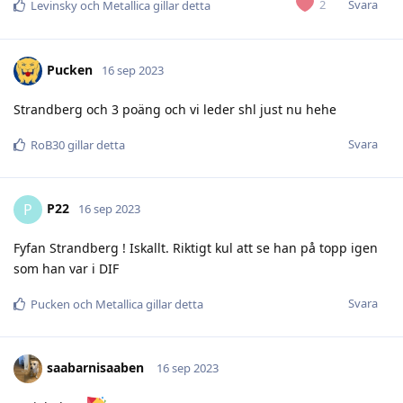
Svara
2
Levinsky
och
Metallica
gillar detta
Pucken
16 sep 2023
Strandberg och 3 poäng och vi leder shl just nu hehe
Svara
RoB30
gillar detta
P22
P
16 sep 2023
Fyfan Strandberg ! Iskallt. Riktigt kul att se han på topp igen
som han var i DIF
Svara
Pucken
och
Metallica
gillar detta
saabarnisaaben
16 sep 2023