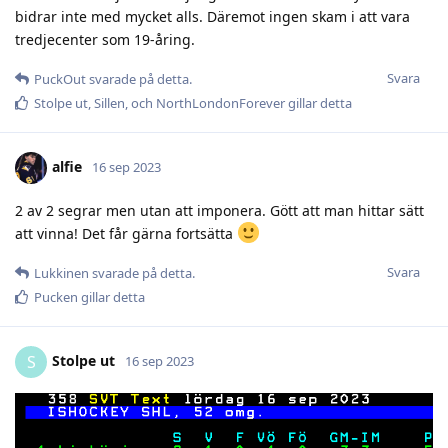
bidrar inte med mycket alls. Däremot ingen skam i att vara
tredjecenter som 19-åring.
Svara
PuckOut
svarade på detta.
Stolpe ut
,
Sillen
, och
NorthLondonForever
gillar detta
alfie
16 sep 2023
2 av 2 segrar men utan att imponera. Gött att man hittar sätt
att vinna! Det får gärna fortsätta
Svara
Lukkinen
svarade på detta.
Pucken
gillar detta
Stolpe ut
S
16 sep 2023