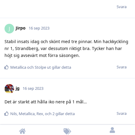
Svara
Jirpo
J
16 sep 2023
Stabil insats idag och skönt med tre pinnar. Min hackkyckling
nr 1, Strandberg, var dessutom riktigt bra. Tycker han har
höjt sig avsevärt mot förra säsongen.
Svara
Metallica
och
Stolpe ut
gillar detta
jg
16 sep 2023
Det är starkt att hålla iko nere på 1 mål…
Svara
Nils
,
Metallica
,
Rex
, och
2
gillar detta
Jocke
16 sep 2023