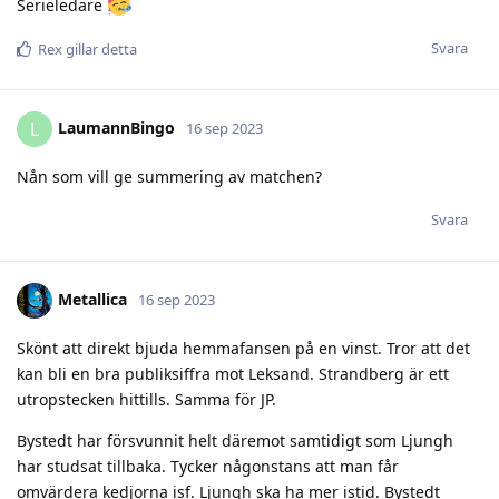
Serieledare
Svara
Rex
gillar detta
LaumannBingo
L
16 sep 2023
Nån som vill ge summering av matchen?
Svara
Metallica
16 sep 2023
Skönt att direkt bjuda hemmafansen på en vinst. Tror att det
kan bli en bra publiksiffra mot Leksand. Strandberg är ett
utropstecken hittills. Samma för JP.
Bystedt har försvunnit helt däremot samtidigt som Ljungh
har studsat tillbaka. Tycker någonstans att man får
omvärdera kedjorna isf. Ljungh ska ha mer istid. Bystedt