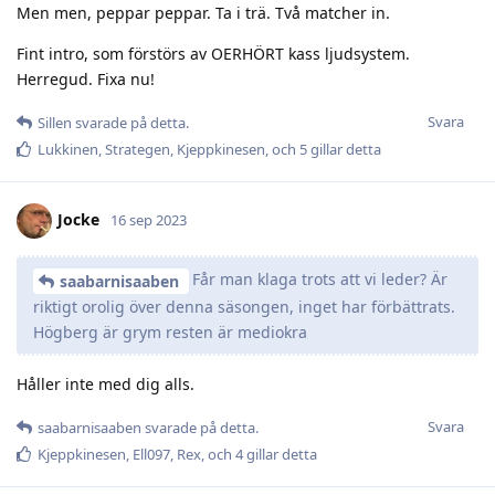
Men men, peppar peppar. Ta i trä. Två matcher in.
Fint intro, som förstörs av OERHÖRT kass ljudsystem.
Herregud. Fixa nu!
Svara
Sillen
svarade på detta.
Lukkinen
,
Strategen
,
Kjeppkinesen
, och
5
gillar detta
Jocke
16 sep 2023
Får man klaga trots att vi leder? Är
saabarnisaaben
riktigt orolig över denna säsongen, inget har förbättrats.
Högberg är grym resten är mediokra
Håller inte med dig alls.
Svara
saabarnisaaben
svarade på detta.
Kjeppkinesen
,
Ell097
,
Rex
, och
4
gillar detta