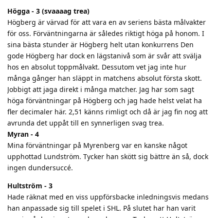
Högga - 3 (svaaaag trea)
Högberg är värvad för att vara en av seriens bästa målvakter
för oss. Förväntningarna är således riktigt höga på honom. I
sina bästa stunder är Högberg helt utan konkurrens Den
gode Högberg har dock en lägstanivå som är svår att svälja
hos en absolut toppmålvakt. Dessutom vet jag inte hur
många gånger han släppt in matchens absolut första skott.
Jobbigt att jaga direkt i många matcher. Jag har som sagt
höga förväntningar på Högberg och jag hade helst velat ha
fler decimaler här. 2,51 känns rimligt och då är jag fin nog att
avrunda det uppåt till en synnerligen svag trea.
Myran - 4
Mina förväntningar på Myrenberg var en kanske något
upphottad Lundström. Tycker han skött sig bättre än så, dock
ingen dundersuccé.
Hultström - 3
Hade räknat med en viss uppförsbacke inledningsvis medans
han anpassade sig till spelet i SHL. På slutet har han varit