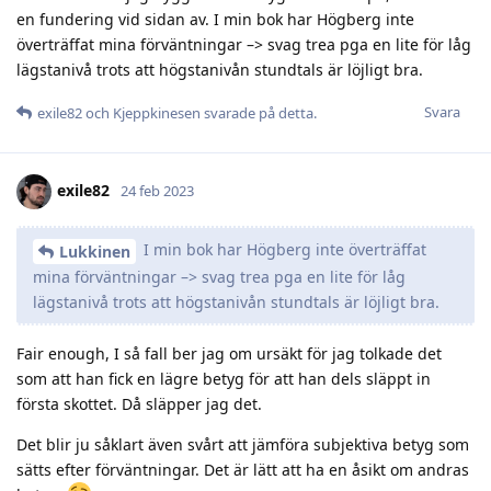
en fundering vid sidan av. I min bok har Högberg inte
överträffat mina förväntningar –> svag trea pga en lite för låg
lägstanivå trots att högstanivån stundtals är löjligt bra.
Svara
exile82
och
Kjeppkinesen
svarade på detta.
exile82
24 feb 2023
I min bok har Högberg inte överträffat
Lukkinen
mina förväntningar –> svag trea pga en lite för låg
lägstanivå trots att högstanivån stundtals är löjligt bra.
Fair enough, I så fall ber jag om ursäkt för jag tolkade det
som att han fick en lägre betyg för att han dels släppt in
första skottet. Då släpper jag det.
Det blir ju såklart även svårt att jämföra subjektiva betyg som
sätts efter förväntningar. Det är lätt att ha en åsikt om andras