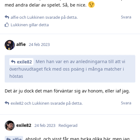
med andra delar av spelet. Så, be nice.
Svara
alfie
och
Lukkinen
svarade på detta.
Lukkinen
gillar detta
alfie
24 feb 2023
Men han var en av anledningarna till att vi
exile82
överhuvudtaget fick med oss poäng i många matcher i
höstas
Det är ju dock det man förväntar sig av honom, eller iaf jag.
Svara
exile82
och
Lukkinen
svarade på detta.
exile82
24 feb 2023
Redigerad
absolut, och visst får man tycka olika här, men jag
alfie