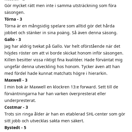
Gör mycket rätt men inte i samma utsträckning som föra
säsongen.
Törna - 3
Törna är en mångsidig spelare som alltid gör det hårda
jobbet och stänker in sina poäng. Så även denna säsong.
Gallo - 3
Jag har aldrig tvekat på Gallo. Var helt oförstående när det
höjdes röster om att vi borde skickat honom inför säsongen.
Killen besitter vissa riktigt fina kvalitéer. Hade förväntat mig
ungefär denna utveckling hos honom. Tycker även att han
med fördel hade kunnat matchats högre i hierarkin.
Maxwell - 3
I min bok är Maxwell en klockren 13:e forward. Sett till de
förväntningarna har han varken överpresterat eller
underpresterat.
Costmar - 3
Trots sin ringa ålder är han en etablerad SHL-center som gör
sitt jobb och utvecklas sakta men säkert.
Bystedt - 5