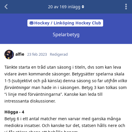
20
av
169
inlägg
Hockey / Linköping Hockey Club
Spelarbetyg
alfie
23 feb 2023
Redigerad
Tänkte starta en tråd utan säsong i titeln, dvs som kan leva
vidare även kommande säsonger. Betygsätter spelarna skala
1-5 (subjektivt och på känsla) denna säsong so far
utifrån vilka
förväntningar
man hade in i säsongen. Betyg 3 kan tolkas som
“i linje med förväntningarna”. Kanske kan leda till
intresssanta diskussioner.
Högga - 4
Betyg 6 i ett antal matcher men varvar med ganska många
mediokra insatser. Och kanske tur det, statsen hålls nere och