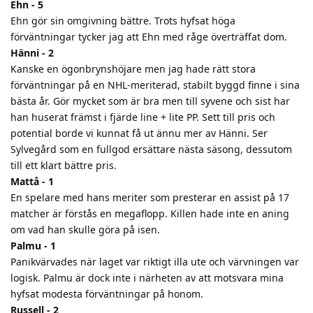
Ehn - 5
Ehn gör sin omgivning bättre. Trots hyfsat höga
förväntningar tycker jag att Ehn med råge överträffat dom.
Hänni - 2
Kanske en ögonbrynshöjare men jag hade rätt stora
förväntningar på en NHL-meriterad, stabilt byggd finne i sina
bästa år. Gör mycket som är bra men till syvene och sist har
han huserat främst i fjärde line + lite PP. Sett till pris och
potential borde vi kunnat få ut ännu mer av Hänni. Ser
Sylvegård som en fullgod ersättare nästa säsong, dessutom
till ett klart bättre pris.
Mattå - 1
En spelare med hans meriter som presterar en assist på 17
matcher är förstås en megaflopp. Killen hade inte en aning
om vad han skulle göra på isen.
Palmu - 1
Panikvärvades när laget var riktigt illa ute och värvningen var
logisk. Palmu är dock inte i närheten av att motsvara mina
hyfsat modesta förväntningar på honom.
Russell - 2