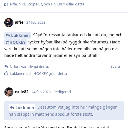
alfie
,
Nils
,
Stolpe ut
, och
HOCKEY
gillar detta
alfie
24 feb 2023
Såja! Intressanta tankar och kul att du, jag och
Lukkinen
tycker hyfsat lika (på ryggdunkarforumet). Hade
@HOCKEY
varit kul att se om någon inte håller med alls om någon dvs
hade helt andra förväntningar eller syn på utfall.
Svara
Ndur
svarade på detta.
Lukkinen
och
HOCKEY
gillar detta
exile82
24 feb 2023
Redigerad
Dessutom vet jag inte hur många gånger
Lukkinen
han släppt in matchens absolut första skott.
Sorry, jag måste bråka med dig. För det första vore det