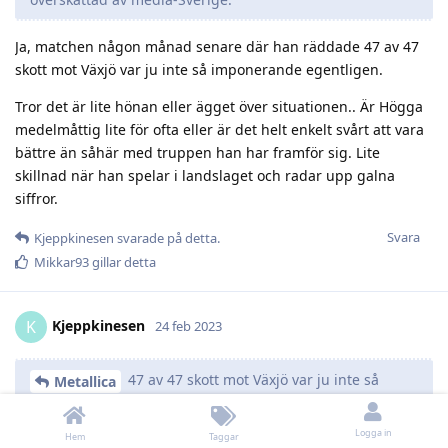
Ja, matchen någon månad senare där han räddade 47 av 47
skott mot Växjö var ju inte så imponerande egentligen.
Tror det är lite hönan eller ägget över situationen.. Är Högga
medelmåttig lite för ofta eller är det helt enkelt svårt att vara
bättre än såhär med truppen han har framför sig. Lite
skillnad när han spelar i landslaget och radar upp galna
siffror.
Svara
Kjeppkinesen
svarade på detta.
Mikkar93
gillar detta
Kjeppkinesen
K
24 feb 2023
47 av 47 skott mot Växjö var ju inte så
Metallica
imponerande egentligen.
Logga in
Hem
Taggar