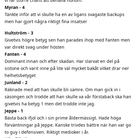
vi får större chans att behålla honom.
Myran - 4
Tänkte inför att vi skulle ha en av ligans svagaste backups
men har gjort några riktigt fina insatser
Hultström - 3
Givetvis högre betyg sen han parades ihop med Fanten men
var direkt svag under hösten
Fanten - 4
Dominant innan och efter skadan. Har slarvat en del på
sistone och varit inne på lite väl mycket bakåt vilket drar ner
helhetsbetyget
Junland - 2
Räknade med att han skulle bli sämre. Om man gick in i
säsongen och trodde att han skulle va vår förstaback ska han
givetvis ha betyg 1 men det trodde inte jag.
Jeppe - 1
Bästa back ifjol och i sin prime åldermässigt. Hade höga
förväntningar på Jeppe. Kanske trivdes bättre när han var go
to guy i defensiven. Riktigt medioker i år.