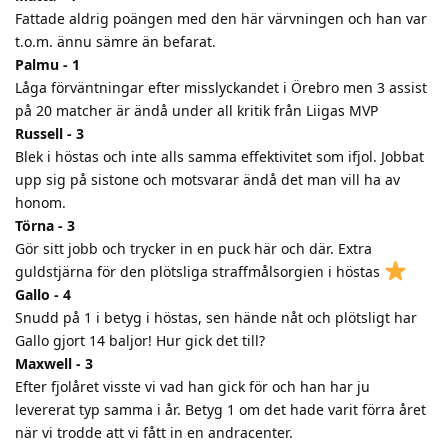
Fattade aldrig poängen med den här värvningen och han var
t.o.m. ännu sämre än befarat.
Palmu - 1
Låga förväntningar efter misslyckandet i Örebro men 3 assist
på 20 matcher är ändå under all kritik från Liigas MVP
Russell - 3
Blek i höstas och inte alls samma effektivitet som ifjol. Jobbat
upp sig på sistone och motsvarar ändå det man vill ha av
honom.
Törna - 3
Gör sitt jobb och trycker in en puck här och där. Extra
guldstjärna för den plötsliga straffmålsorgien i höstas
Gallo - 4
Snudd på 1 i betyg i höstas, sen hände nåt och plötsligt har
Gallo gjort 14 baljor! Hur gick det till?
Maxwell - 3
Efter fjolåret visste vi vad han gick för och han har ju
levererat typ samma i år. Betyg 1 om det hade varit förra året
när vi trodde att vi fått in en andracenter.