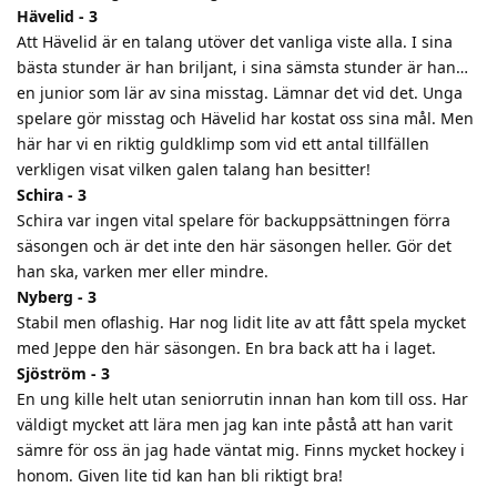
Hävelid - 3
Att Hävelid är en talang utöver det vanliga viste alla. I sina
bästa stunder är han briljant, i sina sämsta stunder är han…
en junior som lär av sina misstag. Lämnar det vid det. Unga
spelare gör misstag och Hävelid har kostat oss sina mål. Men
här har vi en riktig guldklimp som vid ett antal tillfällen
verkligen visat vilken galen talang han besitter!
Schira - 3
Schira var ingen vital spelare för backuppsättningen förra
säsongen och är det inte den här säsongen heller. Gör det
han ska, varken mer eller mindre.
Nyberg - 3
Stabil men oflashig. Har nog lidit lite av att fått spela mycket
med Jeppe den här säsongen. En bra back att ha i laget.
Sjöström - 3
En ung kille helt utan seniorrutin innan han kom till oss. Har
väldigt mycket att lära men jag kan inte påstå att han varit
sämre för oss än jag hade väntat mig. Finns mycket hockey i
honom. Given lite tid kan han bli riktigt bra!