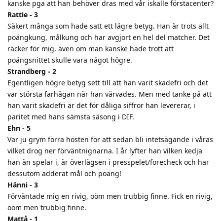
kanske pga att han behöver dras med vår iskalle förstacenter?
Rattie - 3
Säkert många som hade satt ett lägre betyg. Han är trots allt
poängkung, målkung och har avgjort en hel del matcher. Det
räcker för mig, även om man kanske hade trott att
poängsnittet skulle vara något högre.
Strandberg - 2
Egentligen högre betyg sett till att han varit skadefri och det
var största farhågan när han värvades. Men med tanke på att
han varit skadefri är det för dåliga siffror han levererar, i
paritet med hans sämsta säsong i DIF.
Ehn - 5
Var ju grym förra hösten för att sedan bli intetsägande i våras
vilket drog ner förväntnignarna. I år lyfter han vilken kedja
han än spelar i, är överlägsen i presspelet/forecheck och har
dessutom adderat mål och poäng!
Hänni - 3
Förväntade mig en rivig, oöm men trubbig finne. Fick en rivig,
oöm men trubbig finne.
Mattå - 1