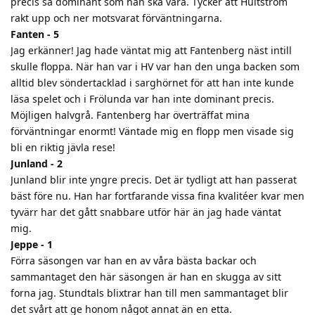
precis så dominant som han ska vara. Tycker att Hultström
rakt upp och ner motsvarat förväntningarna.
Fanten - 5
Jag erkänner! Jag hade väntat mig att Fantenberg näst intill
skulle floppa. När han var i HV var han den unga backen som
alltid blev söndertacklad i sarghörnet för att han inte kunde
läsa spelet och i Frölunda var han inte dominant precis.
Möjligen halvgrå. Fantenberg har överträffat mina
förväntningar enormt! Väntade mig en flopp men visade sig
bli en riktig jävla rese!
Junland - 2
Junland blir inte yngre precis. Det är tydligt att han passerat
bäst före nu. Han har fortfarande vissa fina kvalitéer kvar men
tyvärr har det gått snabbare utför här än jag hade väntat
mig.
Jeppe - 1
Förra säsongen var han en av våra bästa backar och
sammantaget den här säsongen är han en skugga av sitt
forna jag. Stundtals blixtrar han till men sammantaget blir
det svårt att ge honom något annat än en etta.