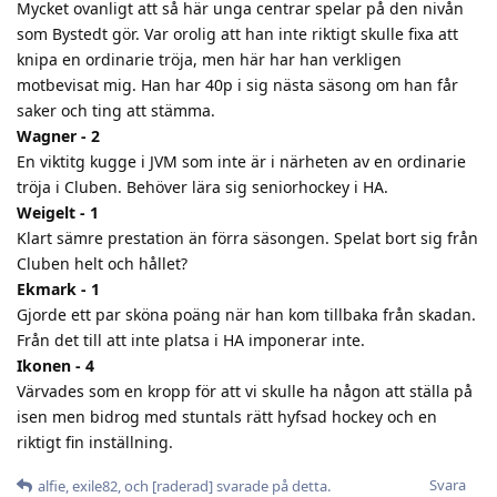
Mycket ovanligt att så här unga centrar spelar på den nivån
som Bystedt gör. Var orolig att han inte riktigt skulle fixa att
knipa en ordinarie tröja, men här har han verkligen
motbevisat mig. Han har 40p i sig nästa säsong om han får
saker och ting att stämma.
Wagner - 2
En viktitg kugge i JVM som inte är i närheten av en ordinarie
tröja i Cluben. Behöver lära sig seniorhockey i HA.
Weigelt - 1
Klart sämre prestation än förra säsongen. Spelat bort sig från
Cluben helt och hållet?
Ekmark - 1
Gjorde ett par sköna poäng när han kom tillbaka från skadan.
Från det till att inte platsa i HA imponerar inte.
Ikonen - 4
Värvades som en kropp för att vi skulle ha någon att ställa på
isen men bidrog med stuntals rätt hyfsad hockey och en
riktigt fin inställning.
Svara
alfie
,
exile82
, och
[raderad]
svarade på detta.