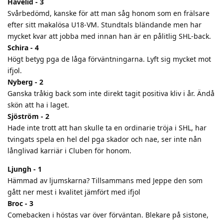
Hävelid - 3
Svårbedömd, kanske för att man såg honom som en frälsare
efter sitt makalösa U18-VM. Stundtals bländande men har
mycket kvar att jobba med innan han är en pålitlig SHL-back.
Schira - 4
Högt betyg pga de låga förväntningarna. Lyft sig mycket mot
ifjol.
Nyberg - 2
Ganska tråkig back som inte direkt tagit positiva kliv i år. Ändå
skön att ha i laget.
Sjöström - 2
Hade inte trott att han skulle ta en ordinarie tröja i SHL, har
tvingats spela en hel del pga skador och nae, ser inte nån
långlivad karriär i Cluben för honom.
Ljungh - 1
Hämmad av ljumskarna? Tillsammans med Jeppe den som
gått ner mest i kvalitet jämfört med ifjol
Broc - 3
Comebacken i höstas var över förväntan. Blekare på sistone,