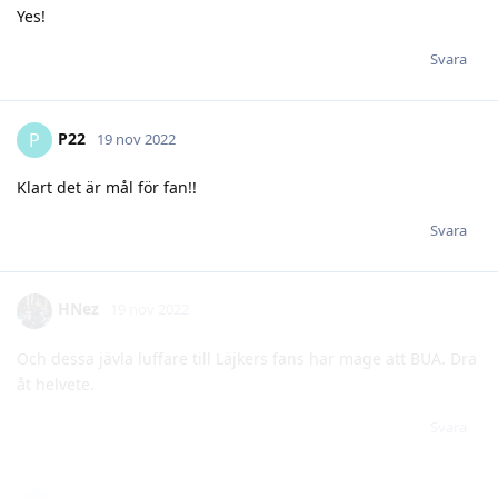
P22
P
19 nov 2022
Klart det är mål för fan!!
Svara
HNez
19 nov 2022
Och dessa jävla luffare till Läjkers fans har mage att BUA. Dra
åt helvete.
Svara
[raderad]
19 nov 2022
Vad fan ringer de ens på? Häkkinen står ju inte ens i
målgården. När blev det förbjudet att visa häkkinen för