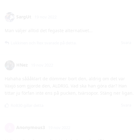
Man väljer alltid det fegaste alternativet…
Svara
Lukkinen
och
Rex
svarade på detta.
HNez
19 nov 2022
Hahaha såååklart de dömmer bort den, aldrig om det var
Växjö som gjorde den, ALDRIG. Vad ska han göra där? Han
tittar ju förfan inte ens på pucken, tvärsopor. Stäng ner ligan.
Svara
RoB30
gillar detta
Anonymous3
A
19 nov 2022
Helt otroligt. Som vanligt. Vad ska han göra då?
Svara
[raderad]
svarade på detta.