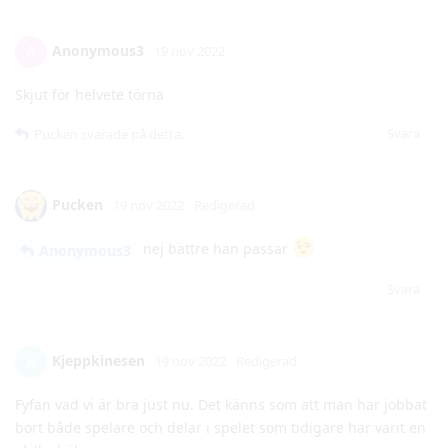
Svara
Pucken
svarade på detta.
Pucken
19 nov 2022
Redigerad
nej bättre han passar
Anonymous3
Svara
Kjeppkinesen
K
19 nov 2022
Redigerad
Fyfan vad vi är bra just nu. Det känns som att man har jobbat
bort både spelare och delar i spelet som tidigare har varit en
akilleshäl.
SM-GULD!
Svara
SargUt
och
Tistismet
gillar detta