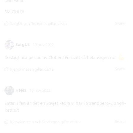
SargUt
19 nov 2022
Ruskigt bra period av Cluben! Fortsätt så hela vägen nu!
Svara
Kjeppkinesen
gillar detta
HNez
19 nov 2022
Satan i fan är det en Sovjet kedja vi har i Strandberg-Ljungh-
Rattie?!
Svara
Kjeppkinesen
och
Strategen
gillar detta
Lukkinen
19 nov 2022
En spelmässigt fantastiskt fin period! Hur det kunde sluta 7-7