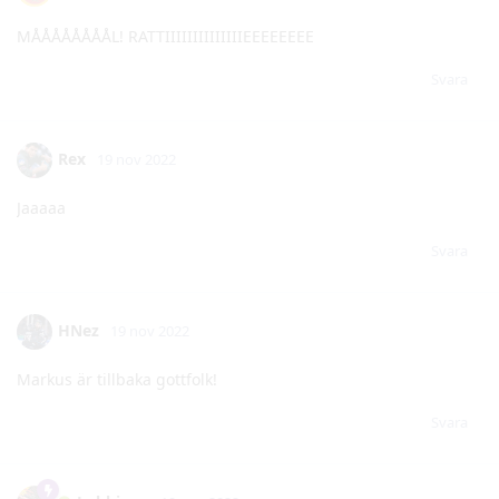
Rex
19 nov 2022
Jaaaaa
Svara
HNez
19 nov 2022
Markus är tillbaka gottfolk!
Svara
Lukkinen
19 nov 2022
Haha, det kommer dömas bort…
Svara
Franckie Burns
gillar detta