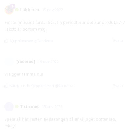
i skott är bortom mig
Svara
Kjeppkinesen
gillar detta
[raderad]
19 nov 2022
Vi ligger femma nu!
Svara
SargUt
och
Kjeppkinesen
gillar detta
Tistismet
T
19 nov 2022
Spela så här resten av säsongen så är vi inget bottenlag,
mkay?
Svara
Tistismet
svarade på detta.
SargUt
och
Kjeppkinesen
gillar detta