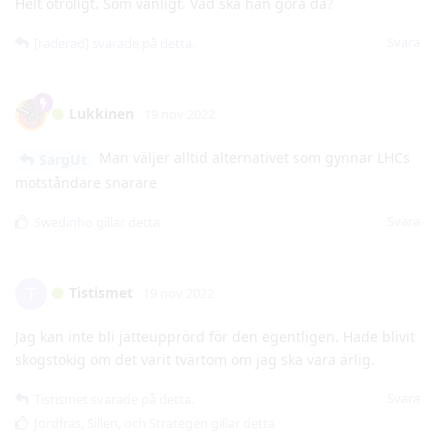
Lukkinen
19 nov 2022
Man väljer alltid alternativet som gynnar LHCs
SargUt
motståndare snarare
Svara
Swedinho
gillar detta
Tistismet
T
19 nov 2022
Jag kan inte bli jätteupprörd för den egentligen. Hade blivit
skogstokig om det varit tvärtom om jag ska vara ärlig.
Svara
Tistismet
svarade på detta.
Jordfräs
,
Sillen
, och
Strategen
gillar detta
[raderad]
19 nov 2022
träffa pucken?
Anonymous3