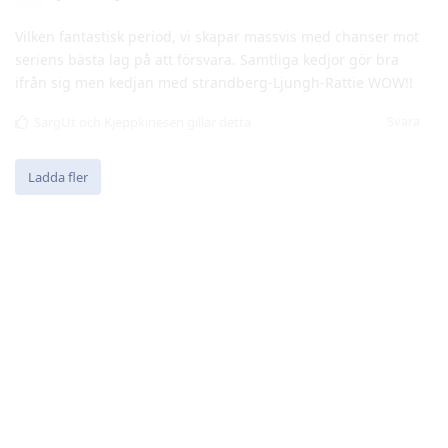
Svara
SargUt
och
Kjeppkinesen
gillar detta
Ladda fler