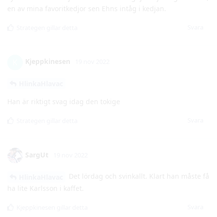
Kjeppkinesen
K
19 nov 2022
HlinkaHlavac
Han är riktigt svag idag den tokige
Svara
Strategen
gillar detta
SargUt
19 nov 2022
Det lördag och svinkallt. Klart han måste få
HlinkaHlavac
ha lite Karlsson i kaffet.
Svara
Kjeppkinesen
gillar detta
Anonymous3
A
19 nov 2022
Skjut för helvete törna