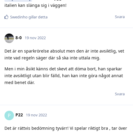
8-0
19 nov 2022
Det är en sparkrörelse absolut men den är inte avsiktlig, vet
inte vad regeln säger där så ska inte uttala mig.
Men i min åsikt känns det skevt att döma bort, han sparkar
inte avsiktligt utan blir fälld, han kan inte göra något annat
med benet där.
Svara
P22
P
19 nov 2022
Det är rättvis bedömning tyvärr! Vi spelar riktigt bra , tar över
mer och mer . Gäller vara på tårna annars får vi stryk om vi
inte tar vara på chanserna
Svara