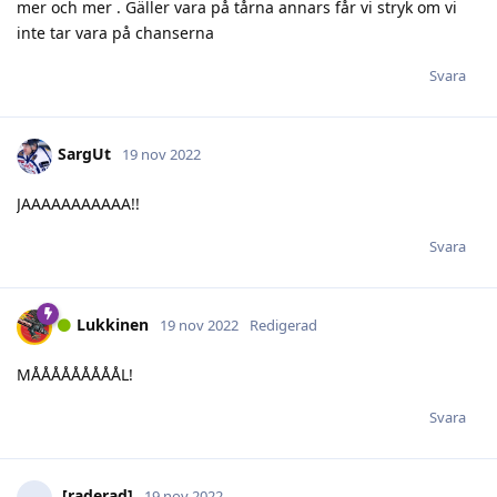
SargUt
19 nov 2022
JAAAAAAAAAAA!!
Svara
Lukkinen
19 nov 2022
Redigerad
MÅÅÅÅÅÅÅÅÅL!
Svara
[raderad]
19 nov 2022
Byscha och gallo filmar till sig PP och ray tittie spelar fotboll