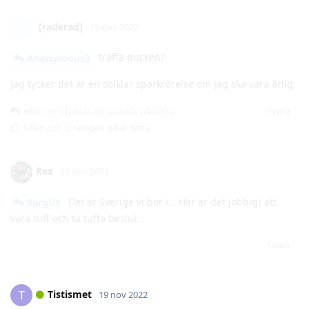
Jag tycker det är en solklar sparkrörelse om jag ska vara ärlig.
Svara
HNez
och
[raderad]
svarade på detta.
Sillen
och
Strategen
gillar detta
Rex
19 nov 2022
Det är Sverige vi bor i… Här är det jobbigt att
SargUt
vara tuff och ta tuffa beslut…
Svara
Tistismet
T
19 nov 2022
men…med det sagt, tror inte det blivit
Tistismet
bortdömt om det varit mot oss.
Vi minns alla att det var okej att tackla vår målis i huvudet