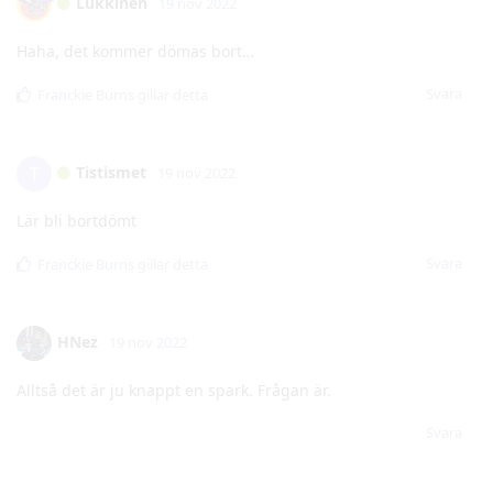
Tistismet
T
19 nov 2022
Lär bli bortdömt
Svara
Franckie Burns
gillar detta
HNez
19 nov 2022
Alltså det är ju knappt en spark. Frågan är.
Svara
HNez
19 nov 2022
Hans knä kan inte gå åt något annat led där, vore skumt att
plocka bort, men de lär ju göra det, för det är vi.