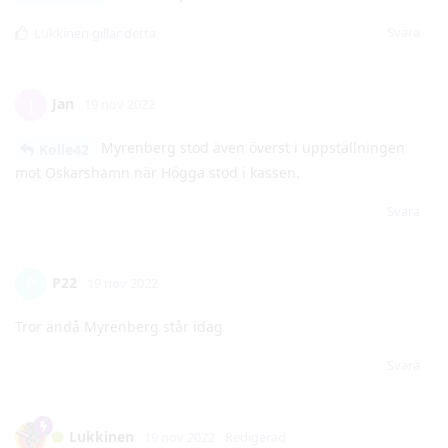
Jan
J
19 nov 2022
Myrenberg stod även överst i uppställningen
Kolle42
mot Oskarshamn när Högga stod i kassen.
Svara
P22
P
19 nov 2022
Tror ändå Myrenberg står idag
Svara
Lukkinen
19 nov 2022
Redigerad
MÅÅÅÅÅÅÅÅL! RATTIIIIIIIIIIIIIIEEEEEEEE
Svara