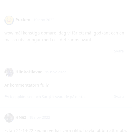
wow mål konstiga domare idag vi får ett mål godkänt och en
massa utvisningar med oss det känns ovant
Svara
HlinkaHlavac
19 nov 2022
Är kommentatorn full?
Svara
Kjeppkinesen
och
SargUt
svarade på detta.
HNez
19 nov 2022
Fyfan 21-14-22 kedjan verkar vara riktigt jävla jobbig att möta,
en av mina favoritkedjor sen Ehns intåg i kedjan.
Svara
Strategen
gillar detta