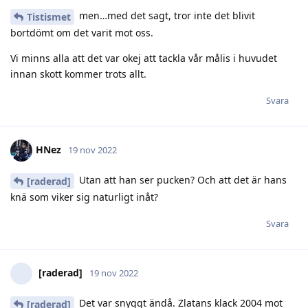
innan skott kommer trots allt.
Svara
HNez
19 nov 2022
Utan att han ser pucken? Och att det är hans
[raderad]
knä som viker sig naturligt inåt?
Svara
[raderad]
19 nov 2022
Det var snyggt ändå. Zlatans klack 2004 mot
[raderad]
italien kan slänga sig i väggen!
Svara
Swedinho
gillar detta