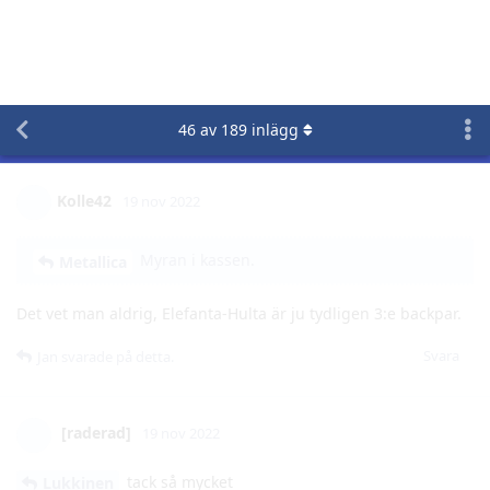
Växjö - Linköping, 19/11 - 15:15 (C More Live)
46
av
189
inlägg
Kolle42
19 nov 2022
Myran i kassen.
Metallica
Det vet man aldrig, Elefanta-Hulta är ju tydligen 3:e backpar.
Svara
Jan
svarade på detta.
[raderad]
19 nov 2022
tack så mycket
Lukkinen
Svara
Lukkinen
gillar detta