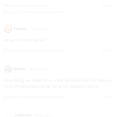
Pucken
19 nov 2022
riktigt bra första period
Svara
SargUt
och
Kjeppkinesen
gillar detta
Malkin
19 nov 2022
Strandberg ser riktigt fin ut, vilket spelsinne han har. Nyberg
hade en halvjobbig period, får ta lite snabbare beslut.
Svara
SargUt
och
Kjeppkinesen
gillar detta
[raderad]
19 nov 2022
Vilken fantastisk period, vi skapar massvis med chanser mot
seriens bästa lag på att försvara. Samtliga kedjor gör bra
ifrån sig men kedjan med strandberg-Ljungh-Rattie WOW!!