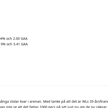
.04% och 2.00 GAA
.19% och 3.41 GAA
t många stolar kvar i arenan. Med tanke på att det är WLs 35-årsfira
n kan inte se att det fattas 1000 pers på sitt just nu om de nu räkna