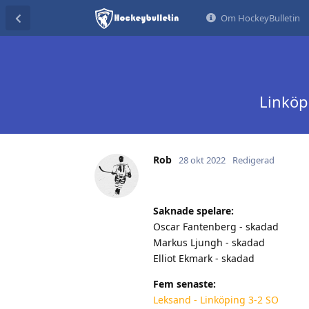
Om HockeyBulletin
Linköp
Rob
28 okt 2022
Redigerad
Saknade spelare:
Oscar Fantenberg - skadad
Markus Ljungh - skadad
Elliot Ekmark - skadad
Fem senaste:
Leksand - Linköping 3-2 SO