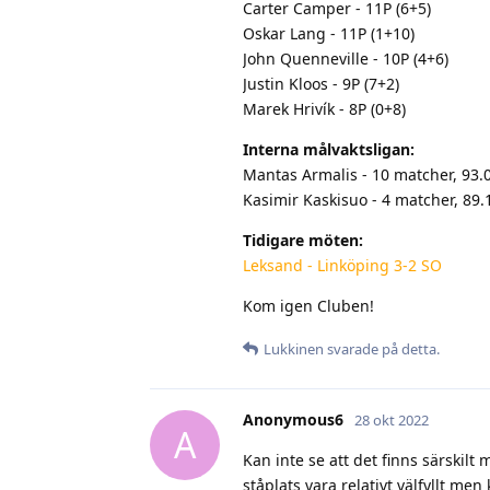
Carter Camper - 11P (6+5)
Oskar Lang - 11P (1+10)
John Quenneville - 10P (4+6)
Justin Kloos - 9P (7+2)
Marek Hrivík - 8P (0+8)
Interna målvaktsligan:
Mantas Armalis - 10 matcher, 93
Kasimir Kaskisuo - 4 matcher, 89
Tidigare möten:
Leksand - Linköping 3-2 SO
Kom igen Cluben!
Lukkinen
svarade på detta.
Anonymous6
28 okt 2022
A
Kan inte se att det finns särskil
ståplats vara relativt välfyllt me