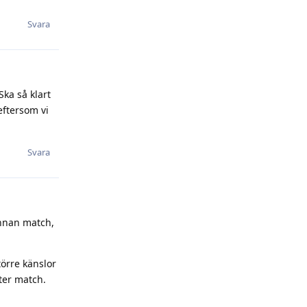
Svara
ka så klart
eftersom vi
Svara
innan match,
örre känslor
fter match.