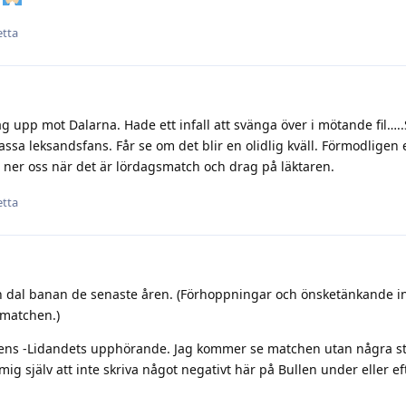
etta
 upp mot Dalarna. Hade ett infall att svänga över i mötande fil…..S
a leksandsfans. Får se om det blir en olidlig kväll. Förmodligen 
ka ner oss när det är lördagsmatch och drag på läktaren.
etta
h dal banan de senaste åren. (Förhoppningar och önsketänkande 
 matchen.)
mens -Lidandets upphörande. Jag kommer se matchen utan några st
 mig själv att inte skriva något negativt här på Bullen under eller e