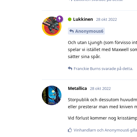
Lukkinen
28 okt 2022
Anonymous6
Och utan Ljungh (som förvisso in
spelar vi istället med Maxwell so
sätter sina spår.
Franckie Burns
svarade på detta.
Metallica
28 okt 2022
Storpublik och dessutom huvudma
eller presterar man med kniven 
Vid förlust kommer nog krisstämpe
Vinhandlarn
och
Anonymous6
gill