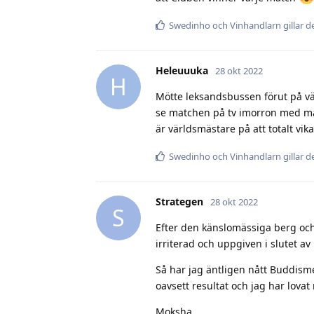
Swedinho
och
Vinhandlarn
gillar d
Heleuuuka
28 okt 2022
H
Mötte leksandsbussen förut på väg
se matchen på tv imorron med mass
är världsmästare på att totalt vi
Swedinho
och
Vinhandlarn
gillar d
Strategen
28 okt 2022
S
Efter den känslomässiga berg oc
irriterad och uppgiven i slutet av
Så har jag äntligen nått Buddis
oavsett resultat och jag har lovat
Moksha…