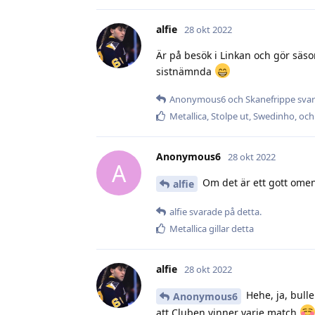
alfie
28 okt 2022
Är på besök i Linkan och gör säso
sistnämnda
Anonymous6
och
Skanefrippe
svar
Metallica
,
Stolpe ut
,
Swedinho
, oc
Anonymous6
28 okt 2022
A
Om det är ett gott omen
alfie
alfie
svarade på detta.
Metallica
gillar detta
alfie
28 okt 2022
Hehe, ja, bulle
Anonymous6
att Cluben vinner varje match