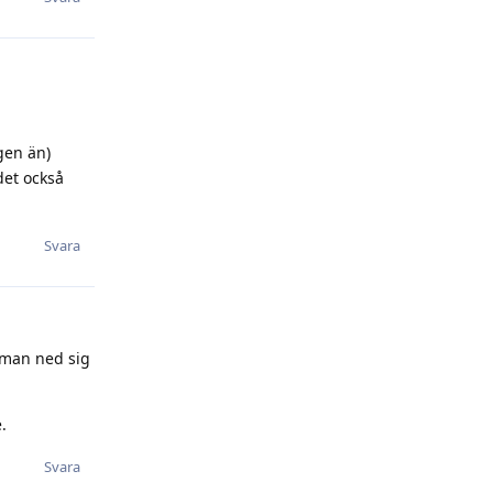
gen än)
det också
Svara
 man ned sig
.
Svara