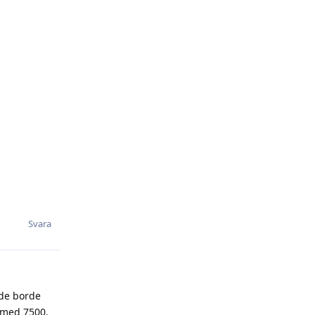
Svara
nde borde
r med 7500.