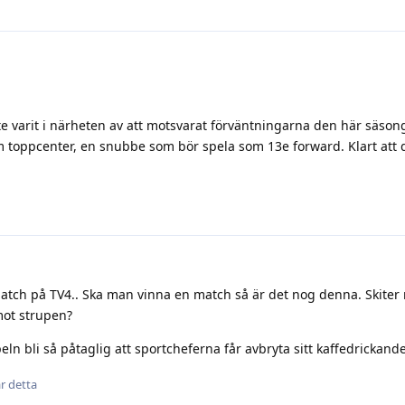
te varit i närheten av att motsvarat förväntningarna den här säson
m toppcenter, en snubbe som bör spela som 13e forward. Klart att 
tch på TV4.. Ska man vinna en match så är det nog denna. Skiter
mot strupen?
ln bli så påtaglig att sportcheferna får avbryta sitt kaffedrickande
ar detta