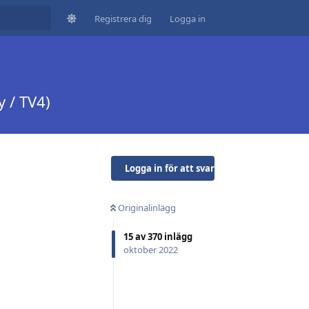
Registrera dig
Logga in
 / TV4)
Logga in för att svara
Originalinlägg
15
av
370
inlägg
oktober 2022