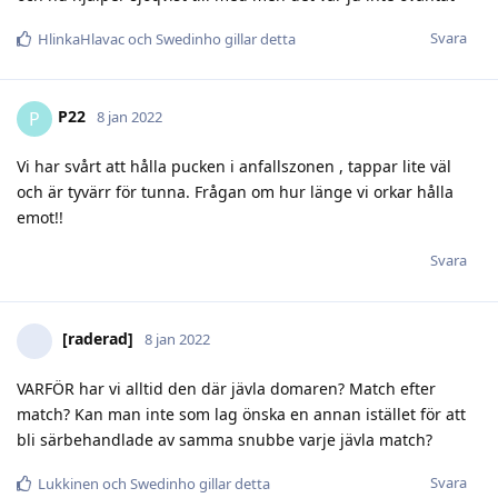
Svara
HlinkaHlavac
och
Swedinho
gillar detta
P22
P
8 jan 2022
Vi har svårt att hålla pucken i anfallszonen , tappar lite väl
och är tyvärr för tunna. Frågan om hur länge vi orkar hålla
emot!!
Svara
[raderad]
8 jan 2022
VARFÖR har vi alltid den där jävla domaren? Match efter
match? Kan man inte som lag önska en annan istället för att
bli särbehandlade av samma snubbe varje jävla match?
Svara
Lukkinen
och
Swedinho
gillar detta