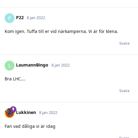
P22
P
8 jan 2022
Kom igen. Tuffa till er vid närkamperna. Vi är för klena.
Svara
LaumannBingo
L
8 jan 2022
Bra LHC….
Svara
Lukkinen
8 jan 2022
Fan vad dåliga vi är idag
Svara