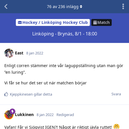
76
av
236
inlägg
Hockey / Linköping Hockey Club
Match
Linköping - Brynäs, 8/1 - 18:00
East
8 jan 2022
Enligt corren stämmer inte vår laguppställning utan man gör
”en luring”.
Vi får se hur det ser ut när matchen börjar
Svara
Kjeppkinesen
gillar detta
Lukkinen
8 jan 2022
Redigerad
Vafan! Får vi Sjöqvist IGEN?! Något är riktigt jävla ruttet!