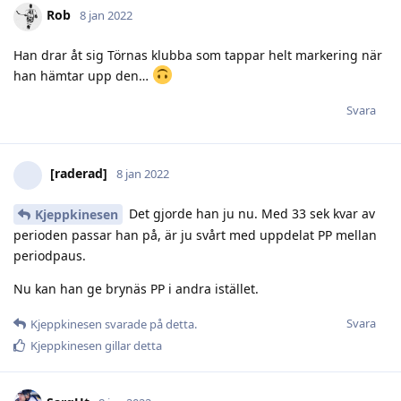
Rob
8 jan 2022
Han drar åt sig Törnas klubba som tappar helt markering när
han hämtar upp den…
Svara
[raderad]
8 jan 2022
Det gjorde han ju nu. Med 33 sek kvar av
Kjeppkinesen
perioden passar han på, är ju svårt med uppdelat PP mellan
periodpaus.
Nu kan han ge brynäs PP i andra istället.
Svara
Kjeppkinesen
svarade på detta.
Kjeppkinesen
gillar detta