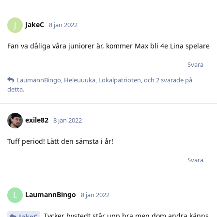
JakeC
J
8 jan 2022
Fan va dåliga våra juniorer är, kommer Max bli 4e Lina spelare
Svara
LaumannBingo
,
Heleuuuka
,
Lokalpatrioten
, och
2
svarade på
detta.
exile82
8 jan 2022
Tuff period! Lätt den sämsta i år!
Svara
LaumannBingo
L
8 jan 2022
Tycker bystedt står upp bra men dom andra känns
JakeC