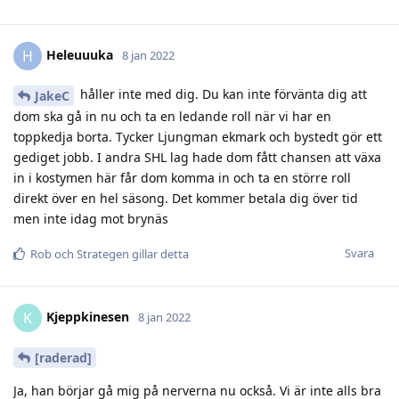
Heleuuuka
H
8 jan 2022
håller inte med dig. Du kan inte förvänta dig att
JakeC
dom ska gå in nu och ta en ledande roll när vi har en
toppkedja borta. Tycker Ljungman ekmark och bystedt gör ett
gediget jobb. I andra SHL lag hade dom fått chansen att växa
in i kostymen här får dom komma in och ta en större roll
direkt över en hel säsong. Det kommer betala dig över tid
men inte idag mot brynäs
Svara
Rob
och
Strategen
gillar detta
Kjeppkinesen
K
8 jan 2022
[raderad]
Ja, han börjar gå mig på nerverna nu också. Vi är inte alls bra