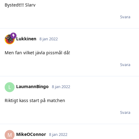
Bystedt!!! Slarv
Svara
Lukkinen
8 jan 2022
Men fan vilket jävla pissmål då!
Svara
LaumannBingo
L
8 jan 2022
Riktigt kass start på matchen
Svara
MikeOConnor
M
8 jan 2022