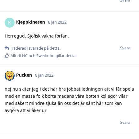
Kjeppkinesen
K
8 jan 2022
Herregud. Sjöfisk vakna förfan.
Svara
[raderad]
svarade på detta.
AlltidLHC
och
Swedinho
gillar detta
Pucken
8 jan 2022
nej nu skiter jag i det här bra jobbat ledningen att vi får spela
med en massa folk borta medans våra botten kollegor vilar
med säkert mindre sjuka än oss det är sånt här som kan
avgöra att vi åker ur
Svara