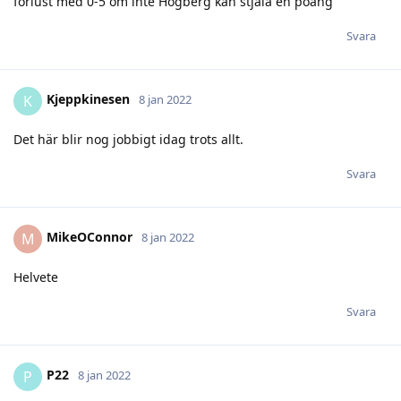
förlust med 0-5 om inte Högberg kan stjäla en poäng
Svara
Kjeppkinesen
K
8 jan 2022
Det här blir nog jobbigt idag trots allt.
Svara
MikeOConnor
M
8 jan 2022
Helvete
Svara
P22
P
8 jan 2022