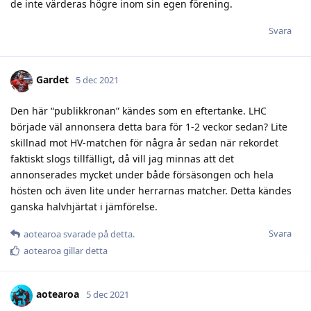
de inte värderas högre inom sin egen förening.
Svara
Gardet
5 dec 2021
Den här “publikkronan” kändes som en eftertanke. LHC
började väl annonsera detta bara för 1-2 veckor sedan? Lite
skillnad mot HV-matchen för några år sedan när rekordet
faktiskt slogs tillfälligt, då vill jag minnas att det
annonserades mycket under både försäsongen och hela
hösten och även lite under herrarnas matcher. Detta kändes
ganska halvhjärtat i jämförelse.
Svara
aotearoa
svarade på detta.
aotearoa
gillar detta
aotearoa
5 dec 2021