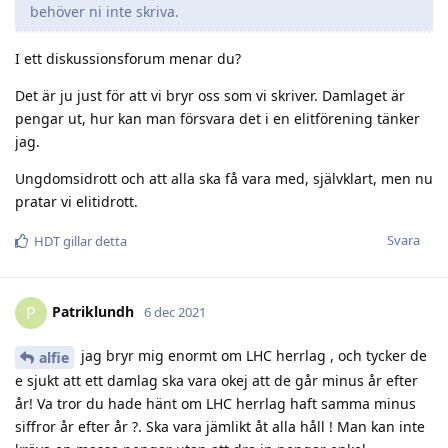
behöver ni inte skriva.
I ett diskussionsforum menar du?
Det är ju just för att vi bryr oss som vi skriver. Damlaget är
pengar ut, hur kan man försvara det i en elitförening tänker
jag.
Ungdomsidrott och att alla ska få vara med, självklart, men nu
pratar vi elitidrott.
Svara
HDT
gillar detta
Patriklundh
P
6 dec 2021
jag bryr mig enormt om LHC herrlag , och tycker de
alfie
e sjukt att ett damlag ska vara okej att de går minus år efter
år! Va tror du hade hänt om LHC herrlag haft samma minus
siffror år efter år ?. Ska vara jämlikt åt alla håll ! Man kan inte