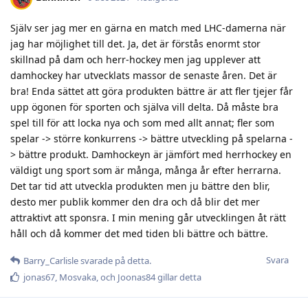
Själv ser jag mer en gärna en match med LHC-damerna när
jag har möjlighet till det. Ja, det är förstås enormt stor
skillnad på dam och herr-hockey men jag upplever att
damhockey har utvecklats massor de senaste åren. Det är
bra! Enda sättet att göra produkten bättre är att fler tjejer får
upp ögonen för sporten och själva vill delta. Då måste bra
spel till för att locka nya och som med allt annat; fler som
spelar -> större konkurrens -> bättre utveckling på spelarna -
> bättre produkt. Damhockeyn är jämfört med herrhockey en
väldigt ung sport som är många, många år efter herrarna.
Det tar tid att utveckla produkten men ju bättre den blir,
desto mer publik kommer den dra och då blir det mer
attraktivt att sponsra. I min mening går utvecklingen åt rätt
håll och då kommer det med tiden bli bättre och bättre.
Svara
Barry_Carlisle
svarade på detta.
jonas67
,
Mosvaka
, och
Joonas84
gillar detta