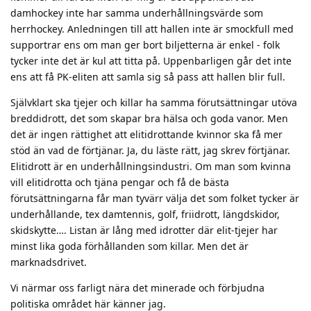
damhockey inte har samma underhållningsvärde som
herrhockey. Anledningen till att hallen inte är smockfull med
supportrar ens om man ger bort biljetterna är enkel - folk
tycker inte det är kul att titta på. Uppenbarligen går det inte
ens att få PK-eliten att samla sig så pass att hallen blir full.
Självklart ska tjejer och killar ha samma förutsättningar utöva
breddidrott, det som skapar bra hälsa och goda vanor. Men
det är ingen rättighet att elitidrottande kvinnor ska få mer
stöd än vad de förtjänar. Ja, du läste rätt, jag skrev förtjänar.
Elitidrott är en underhållningsindustri. Om man som kvinna
vill elitidrotta och tjäna pengar och få de bästa
förutsättningarna får man tyvärr välja det som folket tycker är
underhållande, tex damtennis, golf, friidrott, längdskidor,
skidskytte…. Listan är lång med idrotter där elit-tjejer har
minst lika goda förhållanden som killar. Men det är
marknadsdrivet.
Vi närmar oss farligt nära det minerade och förbjudna
politiska området här känner jag.