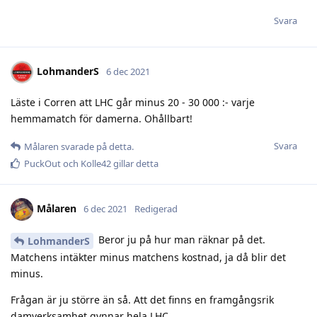
Svara
LohmanderS
6 dec 2021
Läste i Corren att LHC går minus 20 - 30 000 :- varje
hemmamatch för damerna. Ohållbart!
Svara
Målaren
svarade på detta.
PuckOut
och
Kolle42
gillar detta
Målaren
6 dec 2021
Redigerad
Beror ju på hur man räknar på det.
LohmanderS
Matchens intäkter minus matchens kostnad, ja då blir det
minus.
Frågan är ju större än så. Att det finns en framgångsrik
damverksamhet gynnar hela LHC.