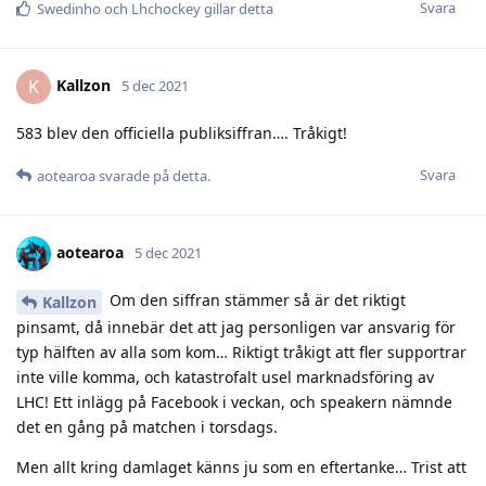
Svara
Swedinho
och
Lhchockey
gillar detta
Kallzon
K
5 dec 2021
583 blev den officiella publiksiffran…. Tråkigt!
Svara
aotearoa
svarade på detta.
aotearoa
5 dec 2021
Om den siffran stämmer så är det riktigt
Kallzon
pinsamt, då innebär det att jag personligen var ansvarig för
typ hälften av alla som kom… Riktigt tråkigt att fler supportrar
inte ville komma, och katastrofalt usel marknadsföring av
LHC! Ett inlägg på Facebook i veckan, och speakern nämnde
det en gång på matchen i torsdags.
Men allt kring damlaget känns ju som en eftertanke… Trist att