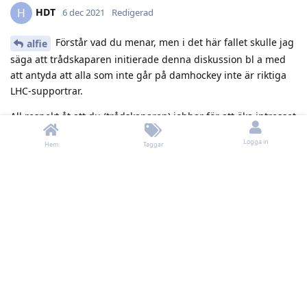
HDT
H
6 dec 2021
Redigerad
Förstår vad du menar, men i det här fallet skulle jag
alfie
säga att trådskaparen initierade denna diskussion bl a med
att antyda att alla som inte går på damhockey inte är riktiga
LHC-supportrar.
All respekt åt att du (trådskaparen) jobbar för att öka intresset
för LHC, men det sker så ofta i s k jämställdhetsfrågor att
Logga in
Hem
Taggar
vissa tar på sig offerkoftan och har taggarna utåt, vilket jag
tror stöter bort många människor.
Svara
8 MÅNADER
SENARE
Bowmore
9 aug 2022