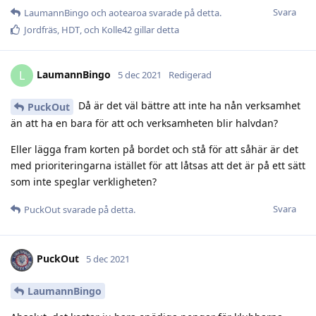
Svara
LaumannBingo
och
aotearoa
svarade på detta.
Jordfräs
,
HDT
, och
Kolle42
gillar detta
LaumannBingo
L
5 dec 2021
Redigerad
Då är det väl bättre att inte ha nån verksamhet
PuckOut
än att ha en bara för att och verksamheten blir halvdan?
Eller lägga fram korten på bordet och stå för att såhär är det
med prioriteringarna istället för att låtsas att det är på ett sätt
som inte speglar verkligheten?
Svara
PuckOut
svarade på detta.
PuckOut
5 dec 2021
LaumannBingo