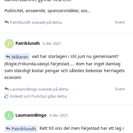
Publicitet, anseende, sponsorintäkter, osv…
Svara
Patriklundh
svarade på detta.
Patriklundh
P
6 dec 2021
vad har storlagen i shl just nu gemensamt?
Målaren
(Rögle,Frölunda,växsjö Färjestad….. dom har inget damlag
som ständigt kostar pengar och således bekostar herrlagets
economi
Svara
LaumannBingo
svarade på detta.
Kolle42
och
PuckOut
gillar detta
LaumannBingo
L
6 dec 2021
Rätt till viss del men Färjestad har ett lag i
Patriklundh