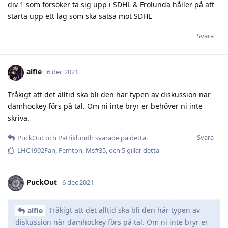
div 1 som försöker ta sig upp i SDHL & Frölunda håller på att
starta upp ett lag som ska satsa mot SDHL
Svara
alfie
6 dec 2021
Tråkigt att det alltid ska bli den här typen av diskussion när
damhockey förs på tal. Om ni inte bryr er behöver ni inte
skriva.
Svara
PuckOut
och
Patriklundh
svarade på detta.
LHC1992Fan
,
Femton
,
Ms#35
, och
5
gillar detta
PuckOut
6 dec 2021
Tråkigt att det alltid ska bli den här typen av
alfie
diskussion när damhockey förs på tal. Om ni inte bryr er