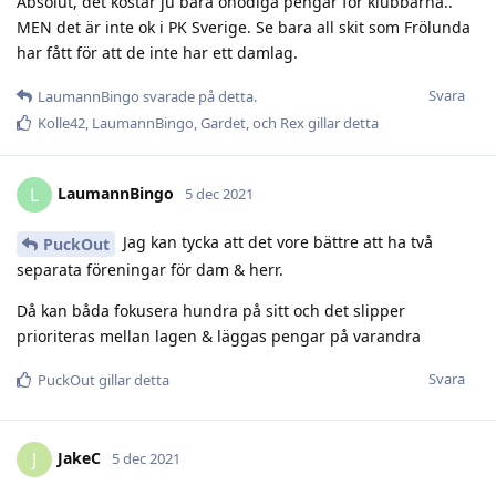
Absolut, det kostar ju bara onödiga pengar för klubbarna..
MEN det är inte ok i PK Sverige. Se bara all skit som Frölunda
har fått för att de inte har ett damlag.
Svara
LaumannBingo
svarade på detta.
Kolle42
,
LaumannBingo
,
Gardet
, och
Rex
gillar detta
LaumannBingo
L
5 dec 2021
Jag kan tycka att det vore bättre att ha två
PuckOut
separata föreningar för dam & herr.
Då kan båda fokusera hundra på sitt och det slipper
prioriteras mellan lagen & läggas pengar på varandra
Svara
PuckOut
gillar detta
JakeC
J
5 dec 2021