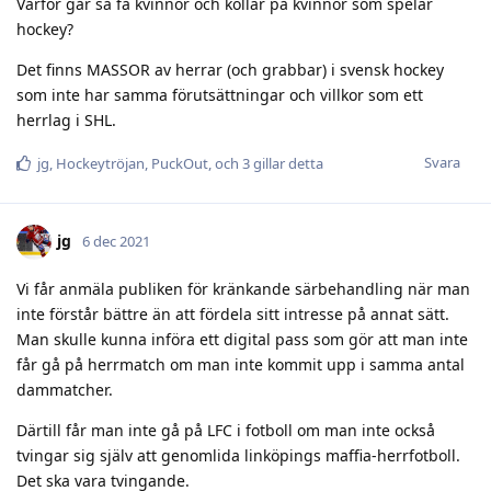
Varför går så få kvinnor och kollar på kvinnor som spelar
hockey?
Det finns MASSOR av herrar (och grabbar) i svensk hockey
som inte har samma förutsättningar och villkor som ett
herrlag i SHL.
Svara
jg
,
Hockeytröjan
,
PuckOut
, och
3
gillar detta
jg
6 dec 2021
Vi får anmäla publiken för kränkande särbehandling när man
inte förstår bättre än att fördela sitt intresse på annat sätt.
Man skulle kunna införa ett digital pass som gör att man inte
får gå på herrmatch om man inte kommit upp i samma antal
dammatcher.
Därtill får man inte gå på LFC i fotboll om man inte också
tvingar sig själv att genomlida linköpings maffia-herrfotboll.
Det ska vara tvingande.