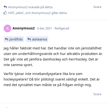
Svara
Anonymous2
svarade på detta.
HDT
,
JakeC
, och
Anonymous2
gillar detta
Anonymous2
A
6 dec 2021
Redigerad
Jordfräs
aotearoa
Jag håller faktiskt med här. Det handlar inte om jämställdhet
utan om underhållningsvärde och hur attraktiv produkten är.
Det går inte att jämföra damhockey och herrhockey. Det är
inte samma sport.
Varför tjänar inte innebandyspelare lika bra som
hockeyspelare? Då blir plötsligt svaret väldigt enkelt. Det är
med det synsättet man måste se på frågan enligt mig.
Svara