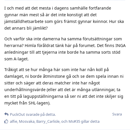
I och med att det mesta i dagens samhälle fortfarande
gynnar män mest så är det inte konstigt att det
jämställdhetsarbete som görs främst gynnar kvinnor. Hur ska
det annars bli jämlikt?
Och varför ska inte damerna ha samma förutsättningar som
herrarna? Himla föråldrat tänk här på forumet. Det finns INGA
anledningar till att tjejerna inte borde ha samma sorts stöd
som A-laget.
Tråkigt att se hur många här som inte har nån koll på
damlaget, ni borde åtminstone gå och se dem spela innan ni
sitter och säger att deras matcher inte har något
underhållningsvärde (eller att det är många utlänningar, ta
en titt på laguppställningarna så ser ni att det inte skiljer sig
mycket från SHL-lagen).
Svara
PuckOut
svarade på detta.
alfie
,
Mosvaka
,
Barry_Carlisle
, och
Ms#35
gillar detta