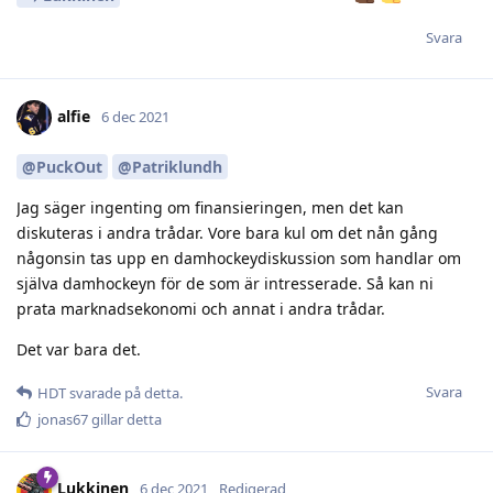
Svara
alfie
6 dec 2021
@PuckOut
@Patriklundh
Jag säger ingenting om finansieringen, men det kan
diskuteras i andra trådar. Vore bara kul om det nån gång
någonsin tas upp en damhockeydiskussion som handlar om
själva damhockeyn för de som är intresserade. Så kan ni
prata marknadsekonomi och annat i andra trådar.
Det var bara det.
Svara
HDT
svarade på detta.
jonas67
gillar detta
Lukkinen
6 dec 2021
Redigerad