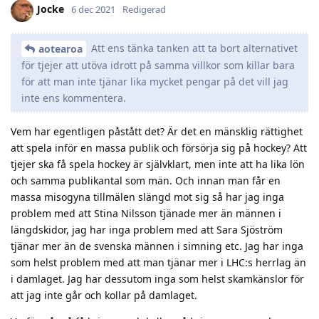
Jocke
6 dec 2021
Redigerad
Att ens tänka tanken att ta bort alternativet
aotearoa
för tjejer att utöva idrott på samma villkor som killar bara
för att man inte tjänar lika mycket pengar på det vill jag
inte ens kommentera.
Vem har egentligen påstått det? Är det en mänsklig rättighet
att spela inför en massa publik och försörja sig på hockey? Att
tjejer ska få spela hockey är självklart, men inte att ha lika lön
och samma publikantal som män. Och innan man får en
massa misogyna tillmälen slängd mot sig så har jag inga
problem med att Stina Nilsson tjänade mer än männen i
längdskidor, jag har inga problem med att Sara Sjöström
tjänar mer än de svenska männen i simning etc. Jag har inga
som helst problem med att man tjänar mer i LHC:s herrlag än
i damlaget. Jag har dessutom inga som helst skamkänslor för
att jag inte går och kollar på damlaget.