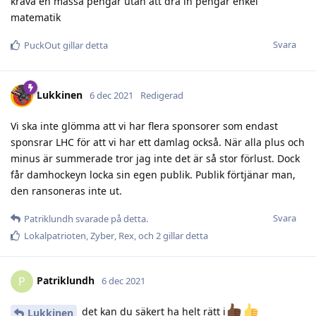
kräva en massa pengar utan att dra in pengar enkel
matematik
Svara
PuckOut
gillar detta
Lukkinen
6 dec 2021
Redigerad
Vi ska inte glömma att vi har flera sponsorer som endast
sponsrar LHC för att vi har ett damlag också. När alla plus och
minus är summerade tror jag inte det är så stor förlust. Dock
får damhockeyn locka sin egen publik. Publik förtjänar man,
den ransoneras inte ut.
Svara
Patriklundh
svarade på detta.
Lokalpatrioten
,
Zyber
,
Rex
, och
2
gillar detta
Patriklundh
P
6 dec 2021
det kan du säkert ha helt rätt i
Lukkinen