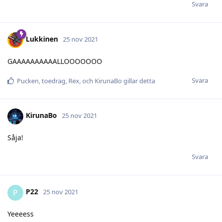
Svara
Lukkinen
25 nov 2021
GAAAAAAAAAALLOOOOOOO
Svara
Pucken
,
toedrag
,
Rex
, och
KirunaBo
gillar detta
KirunaBo
25 nov 2021
Såja!
Svara
P22
P
25 nov 2021
Yeeeess