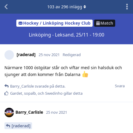
103
av
296
inlägg
Hockey / Linköping Hockey Club
Match
Linköping - Leksand, 25/11 - 19:00
[raderad]
25 nov 2021
Redigerad
Närmare 1000 östgötar står och viftar med sin halsduk och
sjunger att dom kommer från Dalarna
Svara
Barry_Carlisle
svarade på detta.
Gardet
,
sopalb
, och
Swedinho
gillar detta
Barry_Carlisle
25 nov 2021
[raderad]