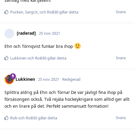
samlag med karljäveln!
Svara
Pucken
,
SargUt
, och
RoB30
gillar detta
[raderad]
25 nov 2021
Ehn och Törnqvist funkar bra ihop
Svara
Lukkinen
och
RoB30
gillar detta
Lukkinen
25 nov 2021
Redigerad
Splittra aldrig på Ehn och Törna! De var jävligt fina ihop på
försäsongen också. Två rejäla hockeykrigare som alltid ger allt
och en lirare på det. Perfekt sammansatt formation!
Svara
Rob
och
RoB30
gillar detta