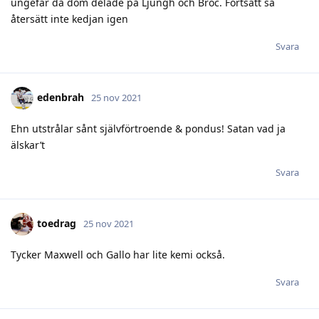
ungefär då dom delade på Ljungh och Broc. Fortsätt så
återsätt inte kedjan igen
Svara
edenbrah
25 nov 2021
Ehn utstrålar sånt självförtroende & pondus! Satan vad ja
älskar’t
Svara
toedrag
25 nov 2021
Tycker Maxwell och Gallo har lite kemi också.
Svara