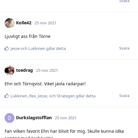
Svara
Kolle42
25 nov 2021
Ljuvligt ass från Törne
Svara
Jesse
och
Lukkinen
gillar detta
toedrag
25 nov 2021
Ehn och Törnqvist. Viket jävla radarpar!
Svara
Lukkinen
,
Rex
,
Jesse
, och
Strategen
gillar detta
Durkslagstofflan
D
25 nov 2021
Fan vilken favorit Ehn har blivit för mig. Skulle kunna idka