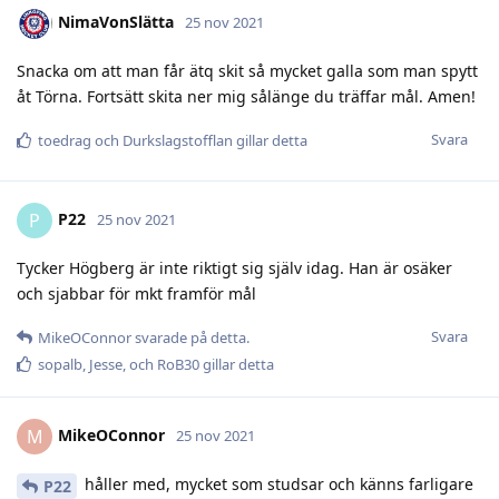
NimaVonSlätta
25 nov 2021
Snacka om att man får ätq skit så mycket galla som man spytt
åt Törna. Fortsätt skita ner mig sålänge du träffar mål. Amen!
Svara
toedrag
och
Durkslagstofflan
gillar detta
P22
P
25 nov 2021
Tycker Högberg är inte riktigt sig själv idag. Han är osäker
och sjabbar för mkt framför mål
Svara
MikeOConnor
svarade på detta.
sopalb
,
Jesse
, och
RoB30
gillar detta
MikeOConnor
M
25 nov 2021
håller med, mycket som studsar och känns farligare
P22