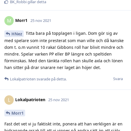
BK_Robbi
gillar detta
Morr1
M
25 nov 2021
Titta bara på topplagen i ligan. Dom gör sig av
HNez
med spelare som inte presterat som man ville och då kanske
dom t. o.m vunnit 10 raka! Gibbons roll har blivit mindre och
mindre. Spelar varken PP eller BP längre och speltiden
förminskas. Med den tänkta rollen han skulle axla och lönen
han sitter på drar snarare ner laget än höjer det.
Svara
Lokalpatrioten
svarade på detta.
Lokalpatrioten
L
25 nov 2021
Morr1
Fast det vet vi ju faktiskt inte, ponera att han verkligen är en
bidragande orsak till att vi vinner på andra sätt än att själv