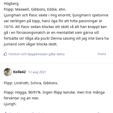
Högberg
Flopp: Maxwell, Gibbons, Eddie, ehn.
Ljungman och Pasic växte i mig enormt, ljungman’s spelsinne
var verkligen på topp, hans öga för att hitta passningar är
10/10. Att Pasic sedan blockar ett skott så att han knappt kan
gå i en försäsongsmatch är en mentalitet som gärna vill
fortsätta se! Våga äta puck! Denna säsong vill jag inte bara ha
junland som vågar blocka skott.
Svara
Femton
och
Kjeppkinesen
gillar detta
Kolle42
12 aug 2021
Flipp: Lindroth, Schira, Gibbons.
Flopp: Högga, 90/91%. Ingen flopp kanske, men tror många
förväntar sig än mer.
Ljungh.