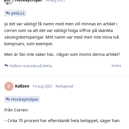
14 aug 2021
pHiLLL
Ja det var väldigt få namn med men vill minnas en artikel i
corren som sa att det var väldigt höga siffror på skänkta
säsongskortspengar. Mitt namn var med men inte mina två
kompisars, som exempel.
Men är fan inte säker här.. någon som minns denna artikel?
Svara
Kallzon
svarade på detta.
Kallzon
K
14 aug 2021
Redigerad
Hockeytröjan
Från Corren:
– Cirka 70 procent har efterskänkt hela beloppet, säger han.