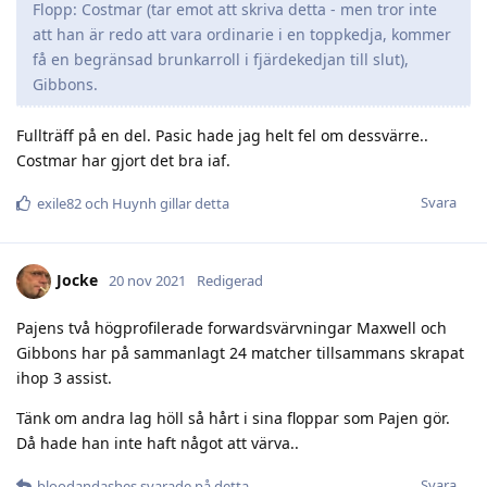
Flopp: Costmar (tar emot att skriva detta - men tror inte
att han är redo att vara ordinarie i en toppkedja, kommer
få en begränsad brunkarroll i fjärdekedjan till slut),
Gibbons.
Fullträff på en del. Pasic hade jag helt fel om dessvärre..
Costmar har gjort det bra iaf.
Svara
exile82
och
Huynh
gillar detta
Jocke
20 nov 2021
Redigerad
Pajens två högprofilerade forwardsvärvningar Maxwell och
Gibbons har på sammanlagt 24 matcher tillsammans skrapat
ihop 3 assist.
Tänk om andra lag höll så hårt i sina floppar som Pajen gör.
Då hade han inte haft något att värva..
Svara
bloodandashes
svarade på detta.