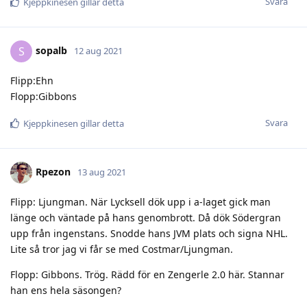
Svara
Kjeppkinesen
gillar detta
sopalb
S
12 aug 2021
Flipp:Ehn
Flopp:Gibbons
Svara
Kjeppkinesen
gillar detta
Rpezon
13 aug 2021
Flipp: Ljungman. När Lycksell dök upp i a-laget gick man
länge och väntade på hans genombrott. Då dök Södergran
upp från ingenstans. Snodde hans JVM plats och signa NHL.
Lite så tror jag vi får se med Costmar/Ljungman.
Flopp: Gibbons. Trög. Rädd för en Zengerle 2.0 här. Stannar
han ens hela säsongen?