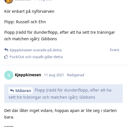
Kör enbart på nyförvärven
Flipp: Russell och Ehn
Flopp (rädd för dunderflopp, efter att ha sett tre träningar
och matchen igår): Gibbons
Svara
Kjeppkinesen
svarade på detta.
PuckOut
och
sopalb
gillar detta
Kjeppkinesen
K
11 aug 2021
Redigerad
Flopp (rädd för dunderflopp, efter att ha
Målaren
sett tre träningar och matchen igår): Gibbons
Det där låter inget vidare, hoppas apan är lite seg i starten
bara.