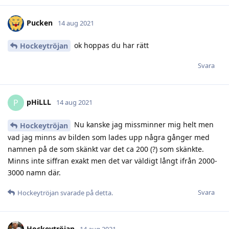
Pucken
14 aug 2021
ok hoppas du har rätt
Hockeytröjan
Svara
pHiLLL
P
14 aug 2021
Nu kanske jag missminner mig helt men
Hockeytröjan
vad jag minns av bilden som lades upp några gånger med
namnen på de som skänkt var det ca 200 (?) som skänkte.
Minns inte siffran exakt men det var väldigt långt ifrån 2000-
3000 namn där.
Svara
Hockeytröjan
svarade på detta.
Hockeytröjan