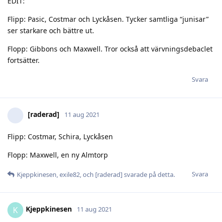
EDIT:
Flipp: Pasic, Costmar och Lyckåsen. Tycker samtliga “junisar”
ser starkare och bättre ut.
Flopp: Gibbons och Maxwell. Tror också att värvningsdebaclet
fortsätter.
Svara
[raderad]
11 aug 2021
Flipp: Costmar, Schira, Lyckåsen
Flopp: Maxwell, en ny Almtorp
Svara
Kjeppkinesen
,
exile82
, och
[raderad]
svarade på detta.
Kjeppkinesen
K
11 aug 2021