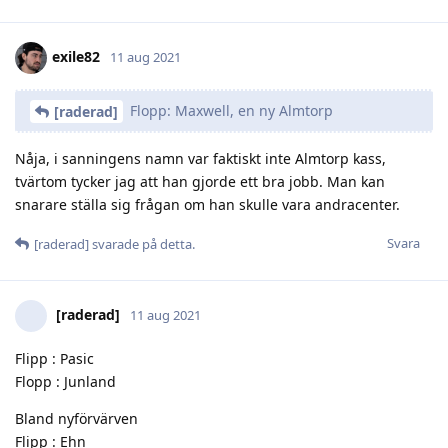
exile82
11 aug 2021
Flopp: Maxwell, en ny Almtorp
[raderad]
Nåja, i sanningens namn var faktiskt inte Almtorp kass,
tvärtom tycker jag att han gjorde ett bra jobb. Man kan
snarare ställa sig frågan om han skulle vara andracenter.
Svara
[raderad]
svarade på detta.
[raderad]
11 aug 2021
Flipp : Pasic
Flopp : Junland
Bland nyförvärven
Flipp : Ehn