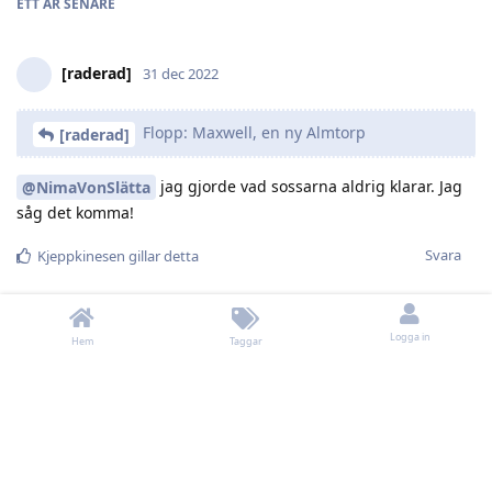
ETT ÅR
SENARE
[raderad]
31 dec 2022
Flopp: Maxwell, en ny Almtorp
[raderad]
jag gjorde vad sossarna aldrig klarar. Jag
@NimaVonSlätta
såg det komma!
Svara
Kjeppkinesen
gillar detta
Logga in
Hem
Taggar
Skriv ett svar...