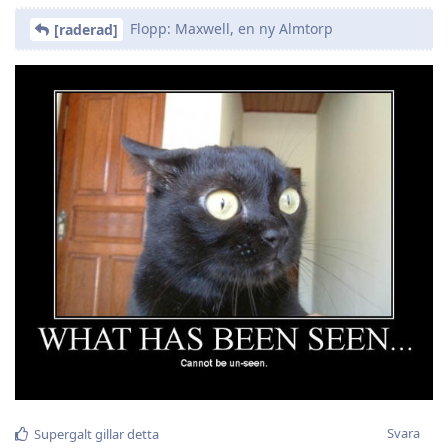
Flopp: Maxwell, en ny Almtorp
[raderad]
Svara
Supergalt
gillar detta