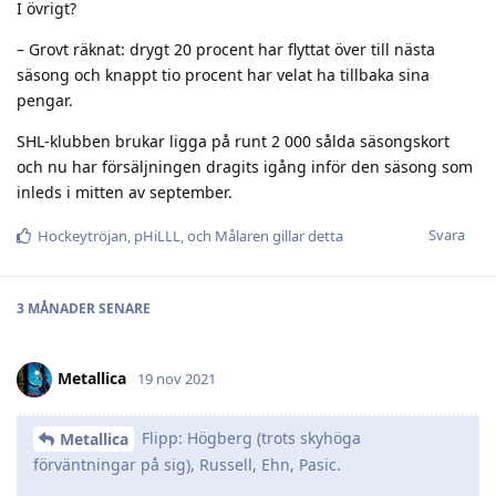
I övrigt?
– Grovt räknat: drygt 20 procent har flyttat över till nästa
säsong och knappt tio procent har velat ha tillbaka sina
pengar.
SHL-klubben brukar ligga på runt 2 000 sålda säsongskort
och nu har försäljningen dragits igång inför den säsong som
inleds i mitten av september.
Svara
Hockeytröjan
,
pHiLLL
, och
Målaren
gillar detta
3 MÅNADER
SENARE
Metallica
19 nov 2021
Flipp: Högberg (trots skyhöga
Metallica
förväntningar på sig), Russell, Ehn, Pasic.