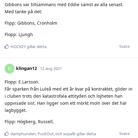
Gibbons var tillsammans med Eddie sämst av alla senast.
Med tanke på det:
Flipp: Gibbons, Cronholm
Flopp: Ljungh
Svara
HOCKEY
gillar detta
klingan12
K
12 aug 2021
Flopp: E.Larsson.
Får sparken från Luleå med ett år kvar på kontraktet, glider in
i cluben trots den katastrofala attityden och lojheten han
uppvisade sist. Han ligger som ett mörkt moln över det här
lagbygget.
Flipp: Högberg, Russell,
Svara
damphunden
,
PuckOut
, och
sopalb
gillar detta