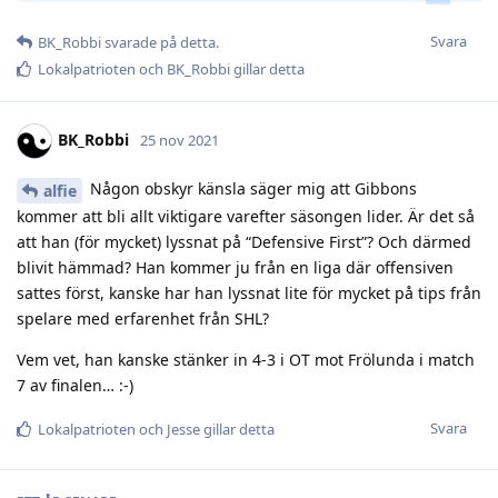
Svara
BK_Robbi
svarade på detta.
Lokalpatrioten
och
BK_Robbi
gillar detta
BK_Robbi
25 nov 2021
Någon obskyr känsla säger mig att Gibbons
alfie
kommer att bli allt viktigare varefter säsongen lider. Är det så
att han (för mycket) lyssnat på “Defensive First”? Och därmed
blivit hämmad? Han kommer ju från en liga där offensiven
sattes först, kanske har han lyssnat lite för mycket på tips från
spelare med erfarenhet från SHL?
Vem vet, han kanske stänker in 4-3 i OT mot Frölunda i match
7 av finalen… :-)
Svara
Lokalpatrioten
och
Jesse
gillar detta