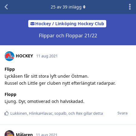
25
av
39
inlägg
Hockey / Linköping Hockey Club
Flippar och Floppar 21/22
HOCKEY
11 aug 2021
Flipp
Lyckåsen får sitt stora lyft under Östman.
Russel och Little ger cluben nytt efterlängtat radarpar.
Flopp
Ljung. Dyr, omotiverad och halvskadad.
Svara
Lukkinen
,
HlinkaHlavac
,
sopalb
, och
Rex
gillar detta
Målaren
11 aug 2021