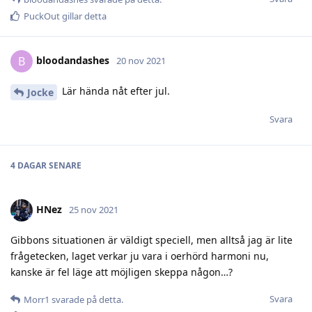
PuckOut
gillar detta
bloodandashes
B
20 nov 2021
Lär hända nåt efter jul.
Jocke
Svara
4 DAGAR
SENARE
HNez
25 nov 2021
Gibbons situationen är väldigt speciell, men alltså jag är lite
frågetecken, laget verkar ju vara i oerhörd harmoni nu,
kanske är fel läge att möjligen skeppa någon…?
Svara
Morr1
svarade på detta.